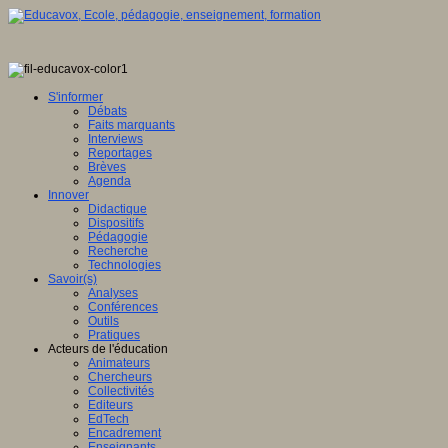
ence
tionale,
tique
S'informer
Débats
ve
Faits marquants
Interviews
E
ence
Reportages
Brèves
eur
Agenda
Innover
Didactique
en
mé
e,
Dispositifs
ation
Pédagogie
Recherche
gence
Technologies
lle
it
Savoir(s)
Analyses
u
Conférences
lement
Outils
Pratiques
sée
Acteurs de l'éducation
ntement
Animateurs
ration
Chercheurs
e
Collectivités
Editeurs
che
EdTech
Encadrement
ion
ois
Enseignants