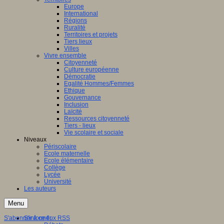
Europe
ation
International
Régions
aux
Ruralité
Territoires et projets
ntissage,
Tiers lieux
Villes
Vivre ensemble
ques
Citoyenneté
Culture européenne
Démocratie
Egalité Hommes/Femmes
Ethique
Gouvernance
nent
Inclusion
Laïcité
Ressources citoyenneté
entissage
Tiers - lieux
inaires
Vie scolaire et sociale
Niveaux
le
Périscolaire
Ecole maternelle
s,
Ecole élémentaire
Collège
es
Lycée
Université
tion
Les auteurs
ne)
Menu
ersaux
gulation,
S'abonner à ce flux RSS
S'informer
nement,