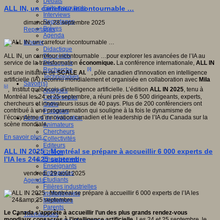
Débats
gnition,
Faits marquants
ALL IN, un carrefour incontournable …
e
Interviews
,
Reportages
dimanche, 28 septembre 2025
Brèves
e).
Reportages
Agenda
Innover
Didactique
Dispositifs
ALL IN, un carrefour incontournable …pour explorer les avancées de l’IA au
Pédagogie
service de la transformation
économique.
La conférence internationale,
ALL IN
Recherche
[i]
est une initiative de
SCALE AI.
, pôle canadien d'innovation en intelligence
Technologies
artificielle (IA) reconnu mondialement et organisée en collaboration avec
Mila
Savoir(s)
tes
[ii]
, Institut québécois d'intelligence artificielle. L’édition
ALL IN 2025
, tenu à
Analyses
e,
Montréal les 24 et 25 septembre, a réuni près de 6 500 dirigeants, experts,
Conférences
olaire
chercheurs et innovateurs issus de 40 pays. Plus de 200 conférenciers ont
Outils
contribué à une programmation qui souligne à la fois le dynamisme de
Pratiques
que,
l’écosystème d’innovation canadien et le leadership de l’IA du Canada sur la
Acteurs de l'éducation
scène mondiale.
Animateurs
,
Chercheurs
En savoir plus...
Collectivités
a
Editeurs
ALL IN 2025 : Montréal se prépare à accueillir 6 000 experts de
EdTech
l’IA les 24&25 septembre
Encadrement
Enseignants
Entreprises
vendredi, 29 août 2025
.
Etudiants
Agenda
Filières industrielles
Institutionnels
Médiateurs
Parents
s
Le Canada s’apprête à accueillir l’un des plus grands rendez-vous
Thématiques
mondiaux consacrés à l’intelligence artificielle.
Les 24 et 25 septembre, le