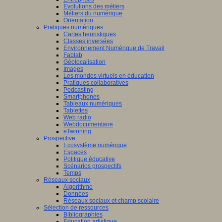
Evolutions des métiers
Métiers du numérique
Orientation
tissage
Pratiques numériques
Cartes heuristiques
mance,
/www.scaleai.ca/fr/
Classes inversées
Environnement Numérique de Travail
Fablab
ctives
Géolocalisation
Images
Les mondes virtuels en éducation
Pratiques collaboratives
Podcasting
eurs
Smartphones
/mila.quebec/fr
Tableaux numériques
que
Tablettes
naires,
Web radio
didactique,
Webdocumentaire
eTwinning
pédagogie
Prospective
Ecosystème numérique
Espaces
ciences
Politique éducative
Scénarios prospectifs
tion
Temps
Réseaux sociaux
iner
Algorithme
Données
ons
Réseaux sociaux et champ scolaire
Sélection de ressources
Bibliographies
Education artistique