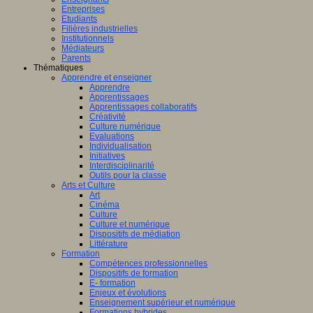
fique
ligence
Entreprises
lle.
Etudiants
logique
on
Filières industrielles
T
Institutionnels
Médiateurs
Parents
Thématiques
Apprendre et enseigner
al
Apprendre
Apprentissages
amment
Apprentissages collaboratifs
sé
Créativité
Culture numérique
bre,
Evaluations
er
Individualisation
Initiatives
Interdisciplinarité
Outils pour la classe
Arts et Culture
Art
nts,
Cinéma
AP
,
Culture
(Centre
eurs
Culture et numérique
e
Dispositifs de médiation
teurs
Littérature
ntissage
Formation
Compétences professionnelles
Dispositifs de formation
mance)
E- formation
Enjeux et évolutions
Enseignement supérieur et numérique
Formations hybrides