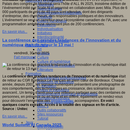
Apprendre et enseigner
Palais des congrès de Montréal sera l’hôte d’ALL IN 2025, troisième édition de
Apprendre
ctive
l’événement initié par Scale AI et organisé en collaboration avec Mila. Plus de 6
Apprentissages
ve,
000 participants de près de 40 pays sont attendus, dont des dirigeants
Apprentissages collaboratifs
ientifique,
d’entreprise, des chercheurs, des responsables politiques et des innovateurs.
Créativité
que,
L’événement se veut un carrefour pour l’écosystème canadien de l’IA, avec une
Culture numérique
pédagogique,
programmation ambitieuse réunissant plus de 200 conférenciers.
Evaluations
gnitive,
Individualisation
ophique
En savoir plus...
Initiatives
Interdisciplinarité
que.
La conférence des grandes tendances de l’innovation et du
Outils pour la classe
numérique était de retour le 13 mai !
Arts et Culture
Art
ipe
vendredi, 30 mai 2025
Cinéma
Fait marquant
Culture
che
Culture et numérique
Dispositifs de médiation
ion
Littérature
fique
Formation
La
conférence des grandes tendances de l'innovation et du numérique
était
Compétences professionnelles
logique
de retour au CGR Bordeaux
Le Français
en plein cœur de Bordeaux. Chaque
Dispositifs de formation
T)
année, depuis 2007, les signaux numériques présentent une photographie de
E- formation
nos comportements, des technologies en croissance, des scénarios qui
Enjeux et évolutions
avancent...Un temps d'arrêt pour une réflexion partager avec des centaines de
Enseignement supérieur et numérique
pement
personnes, en présence ou en ligne et en différé, également un rendez-vous
Formations hybrides
pour découvrir l’ensemble des
pépites Unitec
accompagnées.
En voici
Formation universitaire
eurs
quelques courts extraits. Accès à la totalité des signaux en fin d'article.
Mooc’s
ionnels
Source : Unitec
Outils collaboratifs
Sites ressources
ants
En savoir plus...
Tutorat
Jeux
World Summit AI Canada 2025
Jeu et éducation
urs.