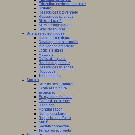
Education environnementale
Histoire
Ressources citoyenneté
ants
Ressources sciences
nent
Sites éducatifs
Sites pédagogiques
sus
Sites ressources
entissage)
Sciences et techniques
Culture scientifique
ment
Développement durable
Intelligence artificielle
Logiciels libres
Métavers
Outils et logiciels
tissage).
Réalité augmentée
Ressources sciences
Robotique
Technologies
Société
Acteurs des territoires
dre,
Ecole et structure
Economie
Ecosystème éducatif
Génération internet
eurs
Handicap
Mondialisation
Normes scolaires
Regards sur l’Ecole
tion,
Santé
Société connectée
Territoires et projets
Territoires