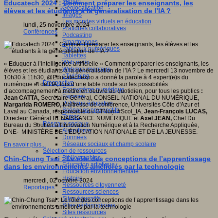
Fablab
Educatech 2024 : Comment préparer les enseignants, les
Géolocalisation
élèves et les étudiants à la généralisation de l’IA ?
Images
es,
Les mondes virtuels en éducation
s
lundi, 25 novembre 2024
Pratiques collaboratives
Conférences
Podcasting
.
Smartphones
/erest.uqam.ca/a-
Tableaux numériques
/
Tablettes
Web radio
« Eduquer à l’intelligence artificielle » Comment préparer les enseignants, les
Webdocumentaire
élèves et les étudiants à la généralisation de l’IA ? Le mercredi 13 novembre de
eTwinning
10h30 à 11h30, @Educatechexpo a donné la parole à 4 expert(e)s du
Prospective
numérique et de l’IA, lors d’une table ronde sur les possibilités
Ecosystème numérique
d’accompagnement à mettre en oeuvre au quotidien, pour tous les publics
:
Espaces
Jean CATTA,
Secrétaire Général, CONSEIL NATIONAL DU NUMÉRIQUE,
Politique éducative
Margarida ROMERO,
Maîtresse de conférence, Universités Côte d'Azur et
Scénarios prospectifs
Laval au Canada, responsable du GTNum #Scol_IA,
Jean-François LUCAS,
Temps
Directeur Général RENAISSANCE NUMÉRIQUE et
Axel JEAN,
Chef Du
Réseaux sociaux
Bureau du Soutien à l'Innovation Numérique et à la Recherche Appliquée,
Algorithme
DNE- MINISTÈRE DE L'ÉDUCATION NATIONALE ET DE LA JEUNESSE.
Données
Réseaux sociaux et champ scolaire
En savoir plus...
Sélection de ressources
Bibliographies
Chin-Chung Tsai : Le rôle des conceptions de l’apprentissage
Education artistique
dans les environnements améliorés par la technologie
Education environnementale
Histoire
mercredi, 02 octobre 2024
Ressources citoyenneté
Reportages
Ressources sciences
Sites éducatifs
Sites pédagogiques
Sites ressources