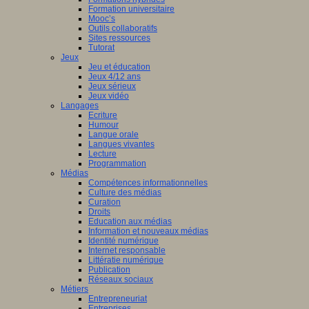
nciers
Formation universitaire
che
Mooc’s
ué
Outils collaboratifs
pe
Sites ressources
Tutorat
mmation
Jeux
Jeu et éducation
es
ne
Jeux 4/12 ans
eur.e.s
Jeux sérieux
Jeux vidéo
t.e.s
Langages
ur.e.s
Ecriture
isme
Humour
es
Langue orale
st
è
me
Langues vivantes
tion.
ation
Lecture
en
Programmation
s
Médias
Compétences informationnelles
che
ship
Culture des médias
Curation
es
Droits
Education aux médias
a
Information et nouveaux médias
lent
Identité numérique
airement
Internet responsable
Littératie numérique
le.
Publication
Réseaux sociaux
Métiers
aux
Entrepreneuriat
Entreprises