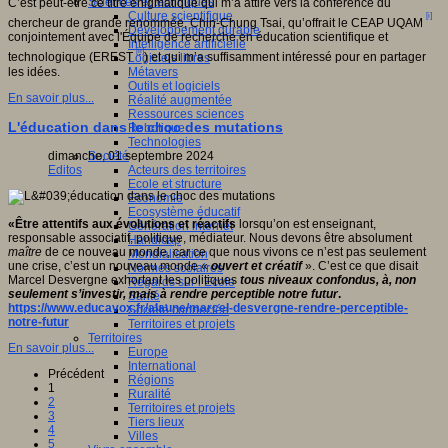
Sciences et techniques
C’est peut-être ce titre énigmatique qui m’a attiré vers la conférence du
Culture scientifique
[i]
chercheur de grande renommée, Chin-Chung Tsai, qu’offrait le CEAP UQAM
Développement durable
conjointement avec l'Équipe de recherche en éducation scientifique et
Intelligence artificielle
[ii]
technologique (EREST
) et qui m’a suffisamment intéressé pour en partager
Logiciels libres
les idées.
Métavers
Outils et logiciels
En savoir plus...
Réalité augmentée
Ressources sciences
L'éducation dans le choc des mutations
Robotique
Technologies
dimanche, 01 septembre 2024
Société
Editos
Acteurs des territoires
Ecole et structure
Economie
Ecosystème éducatif
«
Être attentifs aux évolutions et réactifs
lorsqu’on est enseignant,
Génération internet
responsable associatif, politique, médiateur. Nous devons être absolument
Handicap
maître
de ce nouveau monde, car ce que nous vivons ce n’est pas seulement
Mondialisation
une crise, c’est un nouveau monde «
ouvert et créatif
». C’est ce que disait
Normes scolaires
Marcel Desvergne exhortant les politiques
tous niveaux confondus, à, non
Regards sur l’Ecole
seulement s’investir, mais à rendre perceptible notre futur
.
Santé
https://www.educavox.fr/alaune/marcel-desvergne-rendre-perceptible-
Société connectée
notre-futur
Territoires et projets
Territoires
En savoir plus...
Europe
International
Précédent
Régions
1
Ruralité
2
Territoires et projets
3
Tiers lieux
4
Villes
5