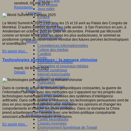
Jeux 4/12 ans
vendredi, 09 mai 2025
Jeux sérieux
Reportages
Jeux vidéo
sité
Langages
Ecriture
c
Humour
Le World Summit AI 2025 s’est tenu les 15 et 16 avril au Palais des Congrès de
Langue orale
al
Montréal. D’autres éditions auront lieu cette année : à San Francisco en juin, à
Langues vivantes
),
Amsterdam en octobre, puis au Qatar en décembre. Présenté par Microsoft
Lecture
comme un terrain fertile pour les idées les plus audacieuses, le sommet se
Programmation
positionne comme un observatoire mondial des futures percées technologiques
Médias
ique
et scientifiques.
Compétences informationnelles
ent
Culture des médias
if
En savoir plus...
Curation
Droits
Technologies persuasives : la menace chinoise
Education aux médias
Information et nouveaux médias
mardi, 04 février 2025
Identité numérique
Débats
Internet responsable
ves
Littératie numérique
Publication
ches
Réseaux sociaux
ntes
Dans le contexte actuel de tensions géopolitiques croissantes, la guerre de
Métiers
l’information fait rage avec des méthodes qui s’appuient sur les progrès des
Entrepreneuriat
technologies numériques et les avancées des systèmes d’intelligence
Entreprises
ne
artificielle. Dans cette course à l’influence, les technologies persuasives sont de
Evolutions des métiers
plus en plus largement utilisées pour manipuler les opinions et changer les
Métiers du numérique
comportements et infléchir les choix politiques. Dans ce domaine la Chine
Orientation
res,
prend actuellement de l’avance avec une techno-politique conquérante
Pratiques numériques
tions,
associant acteurs économiques et militaires.
Cartes heuristiques
ires
Classes inversées
En savoir plus...
Environnement Numérique de Travail
ntions