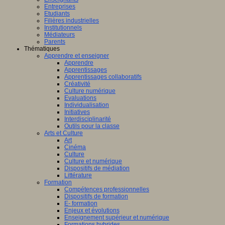
Entreprises
Etudiants
Filières industrielles
Institutionnels
Médiateurs
Parents
Thématiques
Apprendre et enseigner
Apprendre
Apprentissages
Apprentissages collaboratifs
Créativité
Culture numérique
Evaluations
Individualisation
Initiatives
Interdisciplinarité
Outils pour la classe
Arts et Culture
Art
Cinéma
Culture
Culture et numérique
Dispositifs de médiation
Littérature
Formation
Compétences professionnelles
Dispositifs de formation
E- formation
Enjeux et évolutions
Enseignement supérieur et numérique
Formations hybrides