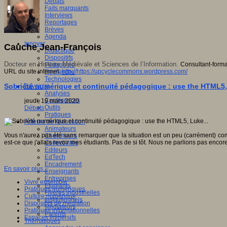
Débats
Faits marquants
Interviews
Reportages
Brèves
Agenda
Innover
Cauche Jean-François
Didactique
Dispositifs
Docteur en Histoire Médiévale et Sciences de l’Information.
Consultant-forma
Pédagogie
URL du site internet:
http://https://upcyclecommons.wordpress.com/
Recherche
Technologies
Sobriété numérique et continuité pédagogique : use the HTML5,
Savoir(s)
Analyses
Conférences
jeudi, 19 mars 2020
Outils
Débats
Pratiques
Acteurs de l'éducation
Animateurs
Vous n'aurez pas été sans remarquer que la situation est un peu (carrément) com
Chercheurs
est-ce que j'allais revoir mes étudiants. Pas de si tôt. Nous ne parlions pas encore
Collectivités
Editeurs
EdTech
Encadrement
En savoir plus...
Enseignants
Entreprises
Vivre ensemble
Etudiants
Pratiques numériques
Filières industrielles
Culture numérique
Institutionnels
Dispositifs de médiation
Médiateurs
Pratiques informationnelles
Parents
Espaces immersifs
Thématiques