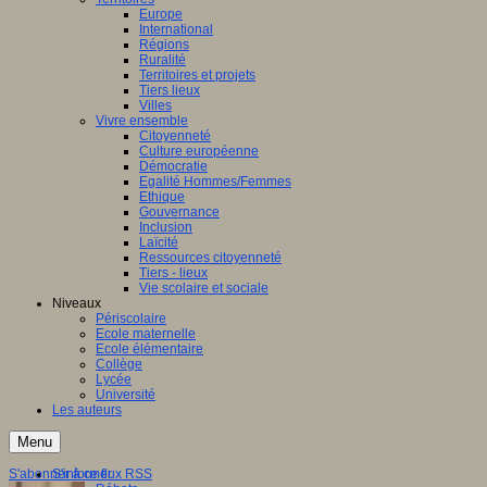
Europe
International
Régions
Ruralité
Territoires et projets
Tiers lieux
Villes
Vivre ensemble
Citoyenneté
Culture européenne
Démocratie
Egalité Hommes/Femmes
Ethique
Gouvernance
Inclusion
Laïcité
Ressources citoyenneté
Tiers - lieux
Vie scolaire et sociale
Niveaux
Périscolaire
Ecole maternelle
Ecole élémentaire
Collège
Lycée
Université
Les auteurs
Menu
S'abonner à ce flux RSS
S'informer