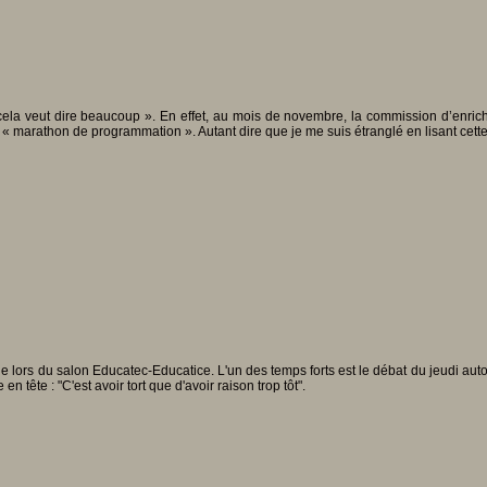
cela veut dire beaucoup ». En effet, au mois de novembre, la commission d’enrichi
ais « marathon de programmation ». Autant dire que je me suis étranglé en lisant cett
 lors du salon Educatec-Educatice. L'un des temps forts est le débat du jeudi autou
 tête : "C'est avoir tort que d'avoir raison trop tôt".