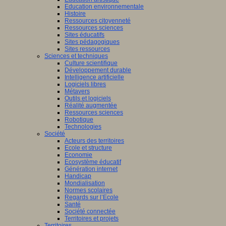
Education environnementale
Histoire
Ressources citoyenneté
Ressources sciences
Sites éducatifs
Sites pédagogiques
Sites ressources
Sciences et techniques
Culture scientifique
Développement durable
Intelligence artificielle
Logiciels libres
Métavers
Outils et logiciels
Réalité augmentée
Ressources sciences
Robotique
Technologies
Société
Acteurs des territoires
Ecole et structure
Economie
Ecosystème éducatif
Génération internet
Handicap
Mondialisation
Normes scolaires
Regards sur l’Ecole
Santé
Société connectée
Territoires et projets
Territoires