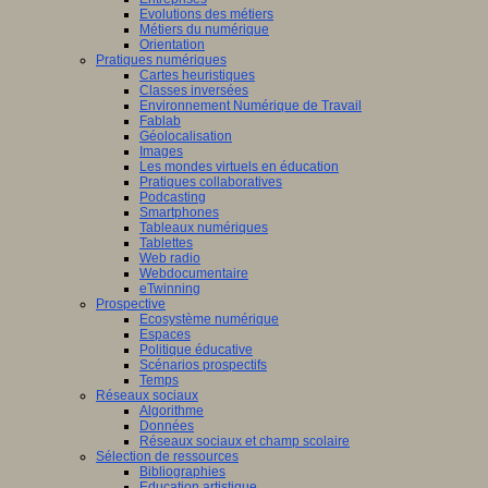
Evolutions des métiers
Métiers du numérique
Orientation
Pratiques numériques
Cartes heuristiques
Classes inversées
Environnement Numérique de Travail
Fablab
Géolocalisation
Images
Les mondes virtuels en éducation
Pratiques collaboratives
Podcasting
Smartphones
Tableaux numériques
Tablettes
Web radio
Webdocumentaire
eTwinning
Prospective
Ecosystème numérique
Espaces
Politique éducative
Scénarios prospectifs
Temps
Réseaux sociaux
Algorithme
Données
Réseaux sociaux et champ scolaire
Sélection de ressources
Bibliographies
Education artistique