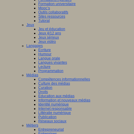
Formation universitaire
Mooc’s
Outils collaboratifs
Sites ressources
Tutorat
Jeux
Jeu et éducation
Jeux 4/12 ans
Jeux sérieux
Jeux vidéo
Langages
Ecriture
Humour
Langue orale
Langues vivantes
Lecture
Programmation
Médias
Compétences informationnelles
Culture des médias
Curation
Droits
Education aux médias
Information et nouveaux médias
Identité numérique
Internet responsable
Littératie numérique
Publication
Réseaux sociaux
Métiers
Entrepreneuriat
Entreprises