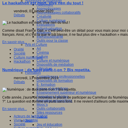
Apprendre et enseigner
Le hackathon est mort. Vive rien du tout !
Apprendre
Apprentissages
vendredi, 03 janvier 2020
Apprentissages collaboratifs
Débats
Créativité
Culture numérique
Evaluations
Individualisation
Comme disait France Gall, « c’est peut-être un détail pour vous mais pour moi 
Initiatives
français. Ainsi, et c’est là que le bât blesse, il ne faut plus dire « hackathon » m
Interdisciplinarité
Outils pour la classe
En savoir plus...
Arts et Culture
Art
Oralité
Cinéma
Société
Culture
Culture numérique
Culture et numérique
Hackathon
Dispositifs de médiation
Littérature
Numérique : de quoi parle-t-on ? Bis repetita.
Formation
Compétences professionnelles
mercredi, 13 novembre 2019
Dispositifs de formation
Débats
E- formation
Enjeux et évolutions
Enseignement supérieur et numérique
Formations hybrides
Cette année, j'aurai de nouveau le plaisir de participer au Carrefour du Numérique
Formation universitaire
?". La question est comme un puits sans fond. Il me revient d'ailleurs cette maxime en
Mooc’s
Outils collaboratifs
En savoir plus...
Sites ressources
Acteurs de leducation
Tutorat
Vivre ensemble
Jeux
Société
Jeu et éducation