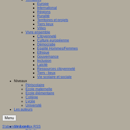
Europe
International
Régions
Ruralité
Territoires et projets
Tiers lieux
Villes
Vivre ensemble
Citoyenneté
Culture européenne
Démocratie
Egalité Hommes/Femmes
Ethique
Gouvernance
Inclusion
Laïcité
Ressources citoyenneté
Tiers - lieux
Vie scolaire et sociale
Niveaux
Périscolaire
Ecole maternelle
Ecole élémentaire
Collège
Lycée
Université
Les auteurs
Menu
S'abonner à ce flux RSS
S'informer