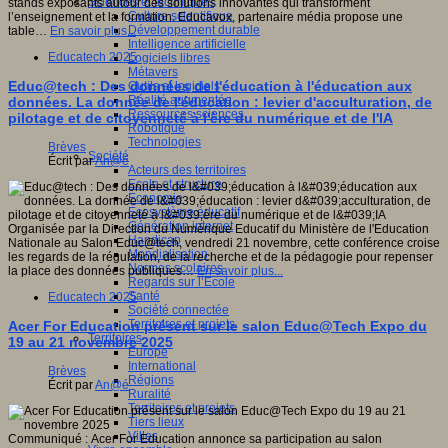
Sciences et techniques
stands exposants autour des solutions innovantes qui transforment
Culture scientifique
l’enseignement et la formation. Educavox, partenaire média propose une
Développement durable
table…
En savoir plus...
Intelligence artificielle
Educatech 2025
Logiciels libres
Métavers
Educ@tech : Des données de l'éducation à l'éducation aux
Outils et logiciels
Réalité augmentée
données. La donnée de l'éducation : levier d'acculturation, de
Ressources sciences
pilotage et de citoyenneté à l'ère du numérique et de l'IA
Robotique
Technologies
Brèves
Société
Écrit par
An@é
Acteurs des territoires
Ecole et structure
Economie
Ecosystème éducatif
Génération internet
Organisée par la Direction du Numérique Educatif du Ministère de l'Education
Handicap
Nationale au Salon Educ@tech, vendredi 21 novembre, cette conférence croise
Mondialisation
les regards de la régulation, de la recherche et de la pédagogie pour repenser
Normes scolaires
la place des données publiques…
En savoir plus...
Regards sur l’Ecole
Santé
Educatech 2025
Société connectée
Territoires et projets
Acer For Education présent sur le salon Educ@Tech Expo du
Territoires
19 au 21 novembre 2025
Europe
International
Brèves
Régions
Écrit par
An@é
Ruralité
Territoires et projets
Tiers lieux
Villes
Communiqué : Acer For Education annonce sa participation au salon