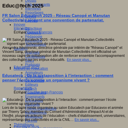
Débats
Faits marquants
Educ@tech 2025
Interviews
Reportages
FR Salon Educatech 2025 - Réseau Canopé et Manutan
Brèves
Collectivités signent une convention de partenariat.
Agenda
Innover
Interviews
Didactique
Écrit par
Détrée François
Dispositifs
Pédagogie
Recherche
Technologies
Alexandra Wisniewski, directrice générale par intérim de "Réseau Canopé" et
Savoir(s)
Vincent Sans, directeur général de Manutan Collectivités ont officialisé un
Analyses
nouveau cadre de collaboration afin de renforcer ensemble l'accompagnement
Conférences
des collectivités sur les enjeux éducatifs.
En savoir plus...
Outils
Pratiques
Educatech 2025
Acteurs de l'éducation
Animateurs
Educatech : De la juxtaposition à l’interaction : comment
Chercheurs
penser l’école comme un organisme vivant ?
Collectivités
Editeurs
Reportages
EdTech
Écrit par
Cauche Jean-François
Encadrement
Enseignants
Entreprises
Etudiants
Lors de la table ronde organisée au salon Educatech par Educavox et animée
Filières industrielles
par Thierry Taboy, membre du Conseil d'Administration d'Impact AI et de
Institutionnels
l'An@é, plusieurs acteurs de l’éducation – chefs d’établissement, universitaires,
Médiateurs
représentants des collectivités et de la CNIL…
En savoir plus...
Parents
Thématiques
Educatech 2025