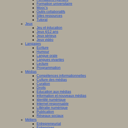
Formation universitaire
Mooc’s
Outils collaboratifs
Sites ressources
Tutorat
Jeux
Jeu et éducation
Jeux 4/12 ans
Jeux sérieux
Jeux vidéo
Langages
Ecriture
Humour
Langue orale
Langues vivantes
Lecture
Programmation
Médias
Compétences informationnelles
Culture des médias
Curation
Droits
Education aux médias
Information et nouveaux médias
Identité numérique
Internet responsable
Littératie numérique
Publication
Réseaux sociaux
Métiers
Entrepreneuriat
Entreprises