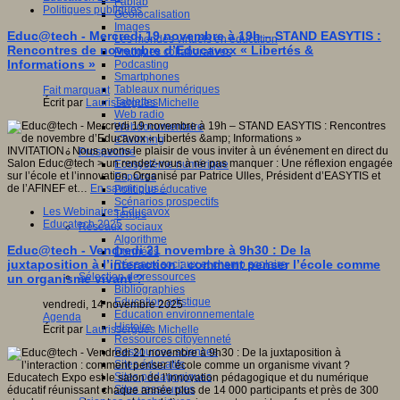
Fablab
Politiques publiques
Géolocalisation
Images
Educ@tech - Mercredi 19 novembre à 19h – STAND EASYTIS :
Les mondes virtuels en éducation
Rencontres de novembre d’Educavox « Libertés &
Pratiques collaboratives
Informations »
Podcasting
Smartphones
Tableaux numériques
Fait marquant
Tablettes
Écrit par
Laurissergues Michelle
Web radio
Webdocumentaire
eTwinning
INVITATION : Nous avons le plaisir de vous inviter à un événement en direct du
Prospective
Salon Educ@tech > un rendez-vous à ne pas manquer : Une réflexion engagée
Ecosystème numérique
sur l’école et l’innovation. Organisé par Patrice Ulles, Président d’EASYTIS et
Espaces
de l’AFINEF et…
En savoir plus...
Politique éducative
Scénarios prospectifs
Les Webinaires Educavox
Temps
Educatech 2025
Réseaux sociaux
Algorithme
Educ@tech - Vendredi 21 novembre à 9h30 : De la
Données
juxtaposition à l’interaction : comment penser l’école comme
Réseaux sociaux et champ scolaire
Sélection de ressources
un organisme vivant ?
Bibliographies
Education artistique
vendredi, 14 novembre 2025
Education environnementale
Agenda
Histoire
Écrit par
Laurissergues Michelle
Ressources citoyenneté
Ressources sciences
Sites éducatifs
Sites pédagogiques
Educatech Expo est le salon de l’innovation pédagogique et du numérique
Sites ressources
éducatif réunissant chaque année plus de 14 000 participants et près de 300