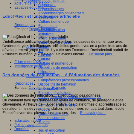
Apprendre et enseigner
Acteurs de leducation
Apprendre
Espaces éducatifs
Apprentissages
Apprentissages collaboratifs
Educ@tech et l’intelligence artificielle
Créativité
Culture numérique
Reportages
Evaluations
Écrit par
Puyou Jacques
Individualisation
Initiatives
Interdisciplinarité
L’intelligence artificielle a fait exploser tous les usages du numérique avec
Outils pour la classe
l’avènement des intelligences artificielles génératives en à peine trois ans de
Arts et Culture
développement grand public. Il y a dix ans Emmanuel Davindenkoff parlait de
Art
« tsunami numérique » mais nous n’avions encore…
En savoir plus...
Cinéma
Culture
Educatech 2025
Culture et numérique
Intelligence artificielle
Dispositifs de médiation
Littérature
Des données de l’éducation… à l’éducation des données
Formation
Compétences professionnelles
Reportages
Dispositifs de formation
Écrit par
Cauche Jean-François
E- formation
Enjeux et évolutions
Enseignement supérieur et numérique
Ou comment faire des données un levier de confiance, de pédagogie et de
Formations hybrides
citoyenneté. À l’heure de l’IA générative, des plateformes d’apprentissage et
Formation universitaire
des algorithmes de recommandation, les données sont partout dans l’école.
Mooc’s
Elles décrivent des élèves, des parcours, des…
En savoir plus...
Outils collaboratifs
Sites ressources
Educatech 2025
Tutorat
Politiques publiques
Jeux
Données
Jeu et éducation