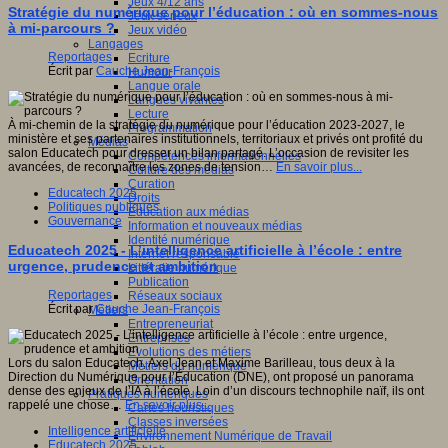
Jeux 4/12 ans
Stratégie du numérique pour l’éducation : où en sommes-nous
Jeux sérieux
à mi-parcours ?
Jeux vidéo
Langages
Reportages
Ecriture
Écrit par
Cauche Jean-François
Humour
Langue orale
Langues vivantes
Lecture
À mi-chemin de la stratégie du numérique pour l’éducation 2023-2027, le
Programmation
ministère et ses partenaires institutionnels, territoriaux et privés ont profité du
Médias
salon Educatech pour dresser un bilan partagé. L’occasion de revisiter les
Compétences informationnelles
avancées, de reconnaître les zones de tension…
En savoir plus...
Culture des médias
Curation
Educatech 2025
Droits
Politiques publiques
Education aux médias
Gouvernance
Information et nouveaux médias
Identité numérique
Educatech 2025 - L’intelligence artificielle à l’école : entre
Internet responsable
urgence, prudence et ambition
Littératie numérique
Publication
Reportages
Réseaux sociaux
Écrit par
Cauche Jean-François
Métiers
Entrepreneuriat
Entreprises
Evolutions des métiers
Lors du salon Educatech, Axel Jean et Maxime Barilleau, tous deux à la
Métiers du numérique
Direction du Numérique pour l’Éducation (DNE), ont proposé un panorama
Orientation
dense des enjeux de l’IA à l’école. Loin d’un discours technophile naïf, ils ont
Pratiques numériques
rappelé une chose…
En savoir plus...
Cartes heuristiques
Classes inversées
Intelligence artificielle
Environnement Numérique de Travail
Educatech 2025