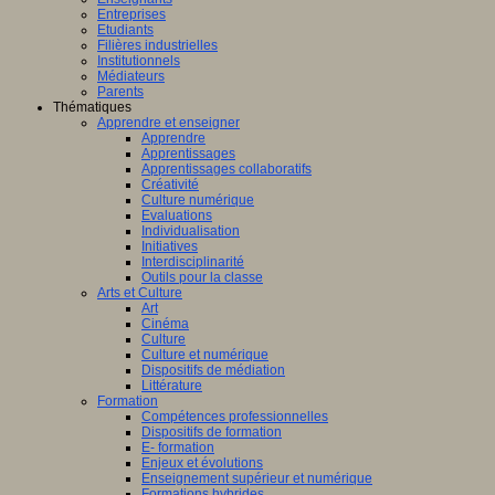
Entreprises
Etudiants
Filières industrielles
Institutionnels
Médiateurs
Parents
Thématiques
Apprendre et enseigner
Apprendre
Apprentissages
Apprentissages collaboratifs
Créativité
Culture numérique
Evaluations
Individualisation
Initiatives
Interdisciplinarité
Outils pour la classe
Arts et Culture
Art
Cinéma
Culture
Culture et numérique
Dispositifs de médiation
Littérature
Formation
Compétences professionnelles
Dispositifs de formation
E- formation
Enjeux et évolutions
Enseignement supérieur et numérique
Formations hybrides