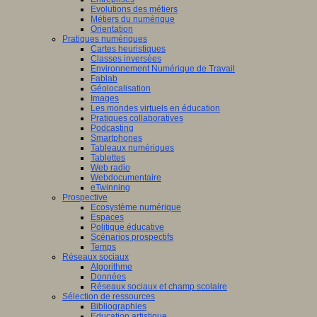
Evolutions des métiers
Métiers du numérique
Orientation
Pratiques numériques
Cartes heuristiques
Classes inversées
Environnement Numérique de Travail
Fablab
Géolocalisation
Images
Les mondes virtuels en éducation
Pratiques collaboratives
Podcasting
Smartphones
Tableaux numériques
Tablettes
Web radio
Webdocumentaire
eTwinning
Prospective
Ecosystème numérique
Espaces
Politique éducative
Scénarios prospectifs
Temps
Réseaux sociaux
Algorithme
Données
Réseaux sociaux et champ scolaire
Sélection de ressources
Bibliographies
Education artistique