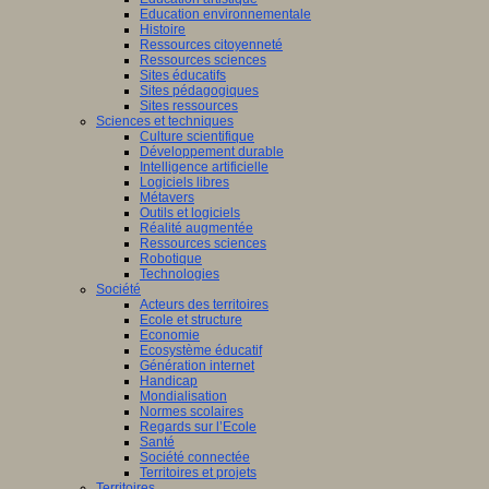
Education environnementale
Histoire
Ressources citoyenneté
Ressources sciences
Sites éducatifs
Sites pédagogiques
Sites ressources
Sciences et techniques
Culture scientifique
Développement durable
Intelligence artificielle
Logiciels libres
Métavers
Outils et logiciels
Réalité augmentée
Ressources sciences
Robotique
Technologies
Société
Acteurs des territoires
Ecole et structure
Economie
Ecosystème éducatif
Génération internet
Handicap
Mondialisation
Normes scolaires
Regards sur l’Ecole
Santé
Société connectée
Territoires et projets
Territoires