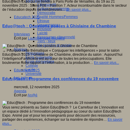
Vivre ensemble
Educ@tech Expo qui se tiendra à Paris Porte de Versailles, du 19 au 21
Citoyenneté
novembre 2025 : Stand F08 – Pavillon 7. Acteur incontournable dans le secteur
Culture européenne
de l’éducation depuis de nombreuses…
En savoir plus...
Démocratie
Egalité Hommes/Femmes
Educatech 2025
Ethique
Gouvernance
Educ@tech : Questions posées à Ghislaine de Chambine
Inclusion
Laïcité
Interviews
Ressources citoyenneté
Écrit par
Laurissergues Michelle
Tiers - lieux
Vie scolaire et sociale
Niveaux
→ Pourquoi cette thématique « Conjuguer les intelligences » pour le salon
Périscolaire
Educ@tech 2025 ? Ghislaine de Chambine, directrice du salon : Aujourd’hui
Ecole maternelle
l’intelligence artificielle est au cœur de toutes les préoccupations. Elle
Ecole élémentaire
bouleverse notre rapport à l’information, à la production…
En savoir plus...
Collège
Lycée
Educatech 2025
Université
Les auteurs
Educ@tech : Programme des conférences du 19 novembre
mercredi, 12 novembre 2025
Agenda
Écrit par
An@é
Vous serez présents au Salon Educ@tech ? Le Carrefour de L’innovation est
un espace dédié à l’innovation pédagogique au coeur du salon Educ@tech
Expo. Animé par et pour les enseignants pour découvrir des ressources,
partager des expériences, échanger sur la manière de répondre…
En savoir
plus...