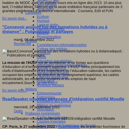
Jeux 4/12 ans
matière de MOOC avec un premier cours mis en ligne dès 2013. 10 ans plus
Jeux sérieux
tard, l’I nstitut Mines-Télécom est la seule institution française partenaire de 3
Jeux vidéo
grandes plateformes d’audience internationale : Coursera, EdX et FUN.
Langages
Ecriture
En savoir plus...
Humour
Langue orale
"Concevoir aujourd’hui des formations hybrides ou à
Langues vivantes
distance" : Publications et partages
Lecture
Programmation
mardi, 06 décembre 2022
Médias
Recherche
Compétences informationnelles
Culture des médias
Curation
Droits
Education aux médias
La mission de l'IH2EF
est de sensibiliser et de former aux questions
Information et nouveaux médias
d’éducation et d’enseignement supérieur. L’IH2EF forme principalement les
Identité numérique
chefs d’établissement et les inspecteurs de l’éducation nationale, les cadres
Internet responsable
occupant des emplois de direction de l'enseignement supérieur, les cadres
Littératie numérique
administratifs, les médecins scolaires et les emplois de haut
Publication
encadrement
.
Source :
le site IH2EF
Réseaux sociaux
Métiers
En savoir plus...
Entrepreneuriat
Entreprises
ReadSpeaker nouveau partenaire d'intégration certifié Moodle
Evolutions des métiers
Métiers du numérique
mercredi, 28 septembre 2022
Orientation
Outils
Pratiques numériques
Cartes heuristiques
Classes inversées
Environnement Numérique de Travail
CP- Paris, le 27 septembre 2022 -
ReadSpeaker
est le premier fournisseur de