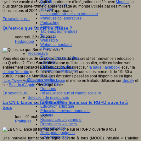
Fablab
synthèse vocale à devenir un partenaire d’intégration certifié avec
Moodle
, la
Géolocalisation
plus grande plate-forme d’apprentissage au monde utilisée par des milliers
Images
d’institutions et 200 millions d’apprenants.
Les mondes virtuels en éducation
Pratiques collaboratives
En savoir plus...
Podcasting
Smartphones
Qu’est-ce que Sortie de classe ?
Tableaux numériques
Tablettes
vendredi, 22 avril 2022
Web radio
Pédagogie
Webdocumentaire
eTwinning
Prospective
Ecosystème numérique
Vous êtes curieux de ce qui se passe de plus créatif et innovant en éducation
Espaces
au Québec ? C’est
Sortie de classe
qu’il faut consulter, cette émission web
Politique éducative
entièrement consacrée à l’éducation, en direct sur
la page Facebook
et sur la
Scénarios prospectifs
chaîne Youtube
du Centre d’apprentissage Ludoka les mercredi de 19h30 à
Temps
20h30, heure de Montréal. Les émissions passées sont disponibles en ligne
Réseaux sociaux
https://www.ludoka.ca/sortiedeclasse
et même en Balado-diffusion sur
Spotify
et
Algorithme
sur
Balado d’Apple
-Pierre qui roule.
Données
Réseaux sociaux et champ scolaire
En savoir plus...
Sélection de ressources
Bibliographies
La CNIL lance sa formation en ligne sur le RGPD ouverte à
Education artistique
tous
Education environnementale
Histoire
lundi, 01 mars 2021
Ressources citoyenneté
Pratiques
Ressources sciences
Sites éducatifs
Sites pédagogiques
Sites ressources
Une nouvelle formation en ligne ouverte à tous (MOOC) intitulée « L’atelier