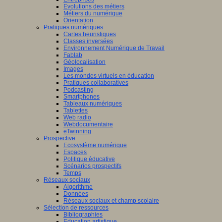
Evolutions des métiers
Métiers du numérique
Orientation
Pratiques numériques
Cartes heuristiques
Classes inversées
Environnement Numérique de Travail
Fablab
Géolocalisation
Images
Les mondes virtuels en éducation
Pratiques collaboratives
Podcasting
Smartphones
Tableaux numériques
Tablettes
Web radio
Webdocumentaire
eTwinning
Prospective
Ecosystème numérique
Espaces
Politique éducative
Scénarios prospectifs
Temps
Réseaux sociaux
Algorithme
Données
Réseaux sociaux et champ scolaire
Sélection de ressources
Bibliographies
Education artistique