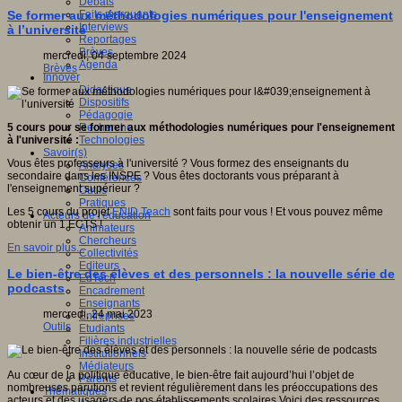
Débats
Faits marquants
Se former aux méthodologies numériques pour l'enseignement
Interviews
à l’université
Reportages
Brèves
mercredi, 04 septembre 2024
Agenda
Brèves
Innover
Didactique
Dispositifs
Pédagogie
Recherche
5 cours pour se former aux
méthodologies
numériques
pour l'
enseignement
Technologies
à l'université
:
Savoir(s)
Vous êtes professeurs à l'université ? Vous formez des enseignants du
Analyses
secondaire dans les INSPE ? Vous êtes doctorants vous préparant à
Conférences
l'enseignement supérieur ?
Outils
Pratiques
Les 5 cours du projet
ENID Teach
sont faits pour vous ! Et vous pouvez même
Acteurs de l'éducation
obtenir un 1 ECTS !
Animateurs
Chercheurs
En savoir plus...
Collectivités
Editeurs
Le bien-être des élèves et des personnels : la nouvelle série de
EdTech
podcasts
Encadrement
Enseignants
mercredi, 24 mai 2023
Entreprises
Outils
Etudiants
Filières industrielles
Institutionnels
Médiateurs
Au cœur de la politique éducative, le bien-être fait aujourd’hui l’objet de
Parents
nombreuses parutions et revient régulièrement dans les préoccupations des
Thématiques
acteurs et des usagers de nos établissements scolaires.Voici des ressources