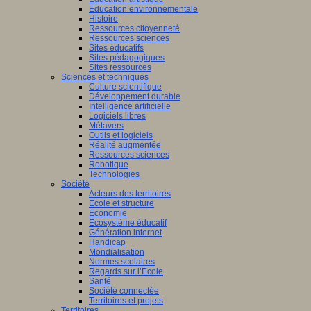
Education environnementale
Histoire
Ressources citoyenneté
Ressources sciences
Sites éducatifs
Sites pédagogiques
Sites ressources
Sciences et techniques
Culture scientifique
Développement durable
Intelligence artificielle
Logiciels libres
Métavers
Outils et logiciels
Réalité augmentée
Ressources sciences
Robotique
Technologies
Société
Acteurs des territoires
Ecole et structure
Economie
Ecosystème éducatif
Génération internet
Handicap
Mondialisation
Normes scolaires
Regards sur l’Ecole
Santé
Société connectée
Territoires et projets
Territoires