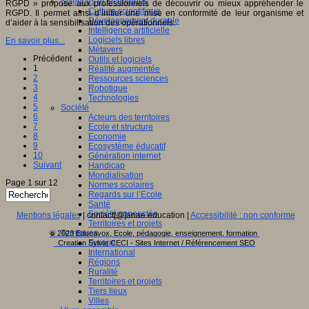
Sciences et techniques
RGPD » propose aux professionnels de découvrir ou mieux appréhender le
Culture scientifique
RGPD. Il permet ainsi d’initier une mise en conformité de leur organisme et
Développement durable
d’aider à la sensibilisation des opérationnels.
Intelligence artificielle
Logiciels libres
En savoir plus...
Métavers
Précédent
Outils et logiciels
1
Réalité augmentée
2
Ressources sciences
3
Robotique
4
Technologies
5
Société
6
Acteurs des territoires
7
Ecole et structure
8
Economie
9
Ecosystème éducatif
10
Génération internet
Suivant
Handicap
Mondialisation
Page 1 sur 12
Normes scolaires
Regards sur l’Ecole
Santé
Société connectée
Mentions légales
| contact[@]anae.education |
Accessibilité : non conforme
Territoires et projets
Territoires
© 2023 Educavox, Ecole, pédagogie, enseignement, formation
Europe
Creation Sylvie CECI - Sites Internet / Référencement SEO
International
Régions
Ruralité
Territoires et projets
Tiers lieux
Villes