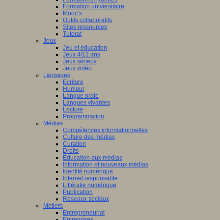
Formation universitaire
Mooc’s
Outils collaboratifs
Sites ressources
Tutorat
Jeux
Jeu et éducation
Jeux 4/12 ans
Jeux sérieux
Jeux vidéo
Langages
Ecriture
Humour
Langue orale
Langues vivantes
Lecture
Programmation
Médias
Compétences informationnelles
Culture des médias
Curation
Droits
Education aux médias
Information et nouveaux médias
Identité numérique
Internet responsable
Littératie numérique
Publication
Réseaux sociaux
Métiers
Entrepreneuriat
Entreprises