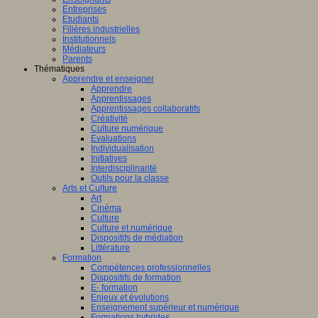
Entreprises
Etudiants
Filières industrielles
Institutionnels
Médiateurs
Parents
Thématiques
Apprendre et enseigner
Apprendre
Apprentissages
Apprentissages collaboratifs
Créativité
Culture numérique
Evaluations
Individualisation
Initiatives
Interdisciplinarité
Outils pour la classe
Arts et Culture
Art
Cinéma
Culture
Culture et numérique
Dispositifs de médiation
Littérature
Formation
Compétences professionnelles
Dispositifs de formation
E- formation
Enjeux et évolutions
Enseignement supérieur et numérique
Formations hybrides