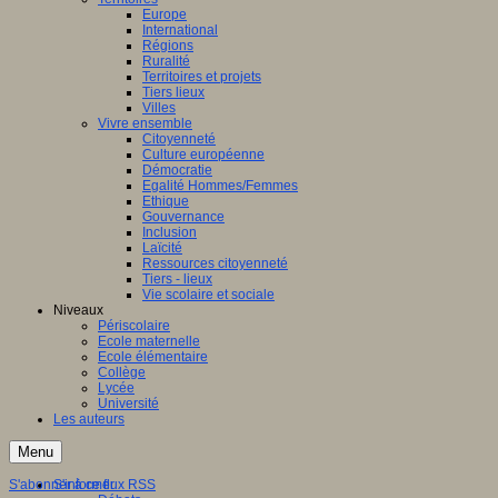
Europe
International
Régions
Ruralité
Territoires et projets
Tiers lieux
Villes
Vivre ensemble
Citoyenneté
Culture européenne
Démocratie
Egalité Hommes/Femmes
Ethique
Gouvernance
Inclusion
Laïcité
Ressources citoyenneté
Tiers - lieux
Vie scolaire et sociale
Niveaux
Périscolaire
Ecole maternelle
Ecole élémentaire
Collège
Lycée
Université
Les auteurs
Menu
S'abonner à ce flux RSS
S'informer