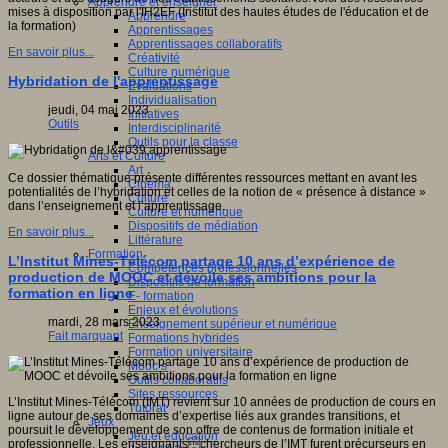
Apprendre et enseigner
mises à disposition par l'IH2EF (Institut des hautes études de l'éducation et de
Apprendre
la formation)
Apprentissages
Apprentissages collaboratifs
En savoir plus...
Créativité
Culture numérique
Hybridation de l'apprentissage
Evaluations
Individualisation
jeudi, 04 mai 2023
Initiatives
Outils
Interdisciplinarité
Outils pour la classe
Arts et Culture
Art
Ce dossier thématique présente différentes ressources mettant en avant les
Cinéma
potentialités de l’hybridation et celles de la notion de « présence à distance »
Culture
dans l’enseignement et l’apprentissage.
Culture et numérique
Dispositifs de médiation
En savoir plus...
Littérature
Formation
L’Institut Mines-Télécom partage 10 ans d’expérience de
Compétences professionnelles
production de MOOC et dévoile ses ambitions pour la
Dispositifs de formation
formation en ligne
E- formation
Enjeux et évolutions
mardi, 28 mars 2023
Enseignement supérieur et numérique
Fait marquant
Formations hybrides
Formation universitaire
Mooc’s
Outils collaboratifs
Sites ressources
L’Institut Mines-Télécom (IMT) revient sur 10 années de production de cours en
Tutorat
ligne autour de ses domaines d’expertise liés aux grandes transitions, et
Jeux
poursuit le développement de son offre de contenus de formation initiale et
Jeu et éducation
professionnelle. Les enseignantschercheurs de l’IMT furent précurseurs en