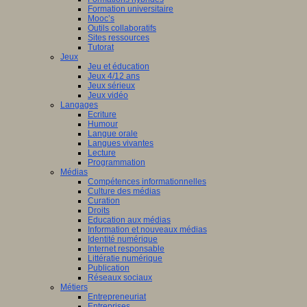
Formation universitaire
Mooc’s
Outils collaboratifs
Sites ressources
Tutorat
Jeux
Jeu et éducation
Jeux 4/12 ans
Jeux sérieux
Jeux vidéo
Langages
Ecriture
Humour
Langue orale
Langues vivantes
Lecture
Programmation
Médias
Compétences informationnelles
Culture des médias
Curation
Droits
Education aux médias
Information et nouveaux médias
Identité numérique
Internet responsable
Littératie numérique
Publication
Réseaux sociaux
Métiers
Entrepreneuriat
Entreprises