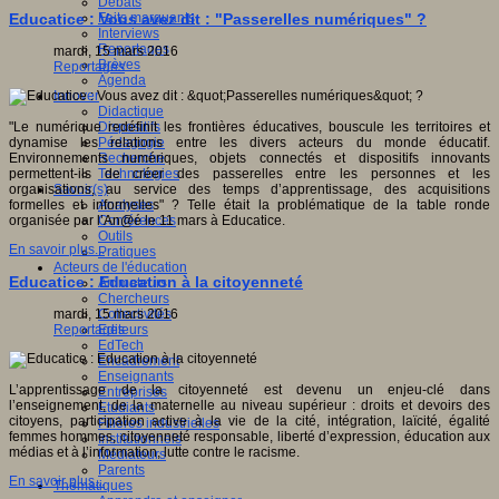
Débats
Faits marquants
Educatice : Vous avez dit : "Passerelles numériques" ?
Interviews
Reportages
mardi, 15 mars 2016
Brèves
Reportages
Agenda
Innover
Didactique
Dispositifs
"Le numérique redéfinit les frontières éducatives, bouscule les territoires et
Pédagogie
dynamise les relations entre les divers acteurs du monde éducatif.
Recherche
Environnements numériques, objets connectés et dispositifs innovants
Technologies
permettent-ils de créer des passerelles entre les personnes et les
Savoir(s)
organisations, au service des temps d’apprentissage, des acquisitions
Analyses
formelles et informelles" ? Telle était la problématique de la table ronde
Conférences
organisée par l’An@é le 11 mars à Educatice.
Outils
En savoir plus...
Pratiques
Acteurs de l'éducation
Educatice : Education à la citoyenneté
Animateurs
Chercheurs
Collectivités
mardi, 15 mars 2016
Editeurs
Reportages
EdTech
Encadrement
Enseignants
L’apprentissage de la citoyenneté est devenu un enjeu-clé dans
Entreprises
l’enseignement, de la maternelle au niveau supérieur : droits et devoirs des
Etudiants
citoyens, participation active à la vie de la cité, intégration, laïcité, égalité
Filières industrielles
femmes hommes, citoyenneté responsable, liberté d’expression, éducation aux
Institutionnels
médias et à l’information, lutte contre le racisme.
Médiateurs
Parents
En savoir plus...
Thématiques