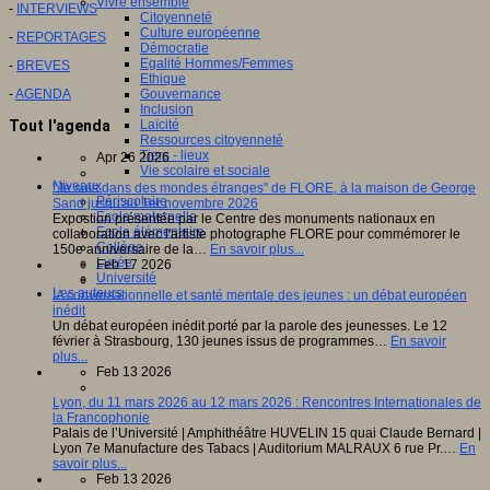
Vivre ensemble
-
INTERVIEWS
Citoyenneté
Culture européenne
-
REPORTAGES
Démocratie
Egalité Hommes/Femmes
-
BREVES
Ethique
-
AGENDA
Gouvernance
Inclusion
Tout l'agenda
Laïcité
Ressources citoyenneté
Tiers - lieux
Apr 26 2026
Vie scolaire et sociale
Niveaux
"Je suis dans des mondes étranges" de FLORE, à la maison de George
Périscolaire
Sand jusqu'au 1er novembre 2026
Ecole maternelle
Expostion présentée par le Centre des monuments nationaux en
Ecole élémentaire
collaboration avec l'artiste photographe FLORE pour commémorer le
Collège
150e anniversaire de la…
En savoir plus...
Lycée
Feb 17 2026
Université
Les auteurs
IA conversationnelle et santé mentale des jeunes : un débat européen
inédit
Un débat européen inédit porté par la parole des jeunesses. Le 12
février à Strasbourg, 130 jeunes issus de programmes…
En savoir
plus...
Feb 13 2026
Lyon, du 11 mars 2026 au 12 mars 2026 : Rencontres Internationales de
la Francophonie
Palais de l’Université | Amphithéâtre HUVELIN 15 quai Claude Bernard |
Lyon 7e Manufacture des Tabacs | Auditorium MALRAUX 6 rue Pr.…
En
savoir plus...
Feb 13 2026