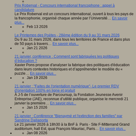
Prix Roberval - Concours international francophone : appel à
candidature
Le Prix Roberval est un concours international, ouvert à tous les pays de
la francophonie, organisé chaque année par l’Université…
En savoir
plus...
Feb 13 2026
Le Printemps des Poètes - 28ème édition du 9 au 31 mars 2026
Du 9 au 31 mars 2026, dans tous les territoires de France et dans plus
de 50 pays à travers…
En savoir plus...
Jan 21 2026
21 janvier, conférence : Comment sont fabriquées les politiques
d’éducation ?
Xavier Pons propose d'analyser la fabrique des politiques d'éducation
dans leurs contextes historiques et d’appréhender le modèle du «
puzzle…
En savoir plus...
Jan 19 2026
21 janvier : "Faites de l'orientation numérique"- Le premier RDV
d'orientation 100% en ligne et gratuit
À J-5 de l’ouverture de Parcoursup, la Fondation Jeunesse Avenir
Entreprise (JAE), reconnue d’utilité publique, organise le mercredi 21
janvier la première…
En savoir plus...
Jan 15 2026
21 janvier : Conférence "Bienaymé et l'extinction des familles" par
Sandrine Dallaporta
Le 21 janvier 2026 à 18h30 à la BnF à Paris - Site F-Mitterrand Grand
auditorium, hall Est, quai François Mauriac, Paris…
En savoir plus...
Jan 08 2026