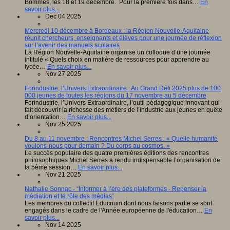
Bommes, les 18 et 19 décembre. Pour la première fois dans…
En
savoir plus...
Dec 04 2025
Mercredi 10 décembre à Bordeaux : la Région Nouvelle-Aquitaine
réunit chercheurs, enseignants et élèves pour une journée de réflexion
sur l’avenir des manuels scolaires
La Région Nouvelle-Aquitaine organise un colloque d’une journée
intitulé « Quels choix en matière de ressources pour apprendre au
lycée…
En savoir plus...
Nov 27 2025
Forindustrie, l’Univers Extraordinaire : Au Grand Défi 2025 plus de 100
000 jeunes de toutes les régions du 17 novembre au 5 décembre
Forindustrie, l’Univers Extraordinaire, l’outil pédagogique innovant qui
fait découvrir la richesse des métiers de l’industrie aux jeunes en quête
d’orientation…
En savoir plus...
Nov 25 2025
Du 8 au 11 novembre : Rencontres Michel Serres : « Quelle humanité
voulons-nous pour demain ? Du corps au cosmos. »
Le succès populaire des quatre premières éditions des rencontres
philosophiques Michel Serres a rendu indispensable l’organisation de
la 5ème session…
En savoir plus...
Nov 21 2025
Nathalie Sonnac - “Informer à l’ère des plateformes - Repenser la
médiation et le rôle des médias”
Les membres du collectif Educnum dont nous faisons partie se sont
engagés dans le cadre de l'Année européenne de l'éducation…
En
savoir plus...
Nov 14 2025