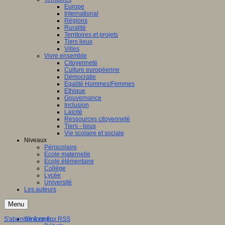
Europe
International
Régions
Ruralité
Territoires et projets
Tiers lieux
Villes
Vivre ensemble
Citoyenneté
Culture européenne
Démocratie
Egalité Hommes/Femmes
Ethique
Gouvernance
Inclusion
Laïcité
Ressources citoyenneté
Tiers - lieux
Vie scolaire et sociale
Niveaux
Périscolaire
Ecole maternelle
Ecole élémentaire
Collège
Lycée
Université
Les auteurs
Menu
S'abonner à ce flux RSS
S'informer