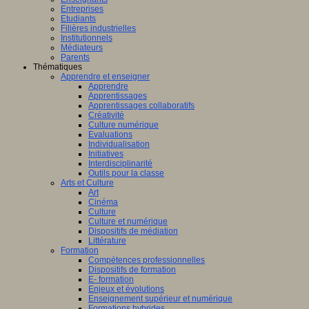
Entreprises
Etudiants
Filières industrielles
Institutionnels
Médiateurs
Parents
Thématiques
Apprendre et enseigner
Apprendre
Apprentissages
Apprentissages collaboratifs
Créativité
Culture numérique
Evaluations
Individualisation
Initiatives
Interdisciplinarité
Outils pour la classe
Arts et Culture
Art
Cinéma
Culture
Culture et numérique
Dispositifs de médiation
Littérature
Formation
Compétences professionnelles
Dispositifs de formation
E- formation
Enjeux et évolutions
Enseignement supérieur et numérique
Formations hybrides