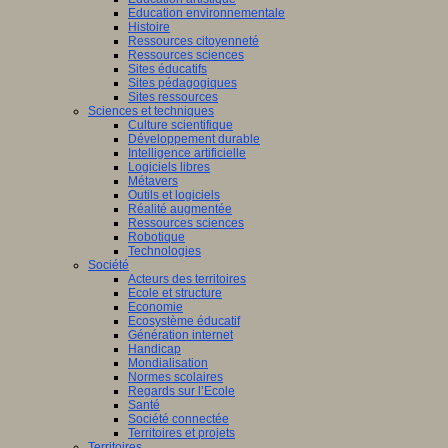
Education environnementale
Histoire
Ressources citoyenneté
Ressources sciences
Sites éducatifs
Sites pédagogiques
Sites ressources
Sciences et techniques
Culture scientifique
Développement durable
Intelligence artificielle
Logiciels libres
Métavers
Outils et logiciels
Réalité augmentée
Ressources sciences
Robotique
Technologies
Société
Acteurs des territoires
Ecole et structure
Economie
Ecosystème éducatif
Génération internet
Handicap
Mondialisation
Normes scolaires
Regards sur l’Ecole
Santé
Société connectée
Territoires et projets
Territoires