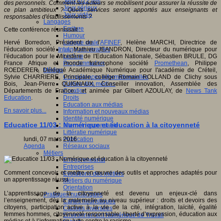
Jeux 4/12 ans
des personnels. Comment les acteurs se mobilisent pour assurer la réussite de
Jeux sérieux
ce plan ambitieux ? Quels services seront apportés aux enseignants et
Jeux vidéo
responsables d'établissements ?
Langages
Ecriture
Cette conférence réunissait :
Humour
Langue orale
Hervé Borredon, Président de l'
AFINEF
, Helène MARCHI, Directrice de
Langues vivantes
l'éducation société
Intel
, Mathieu JEANDRON, Directeur du numérique pour
Lecture
l'éducation pour le Ministère de l'Education Nationale, Sébastien BRULE, DG
Programmation
France Afrique et monde francophone société
Promethean
, Philippe
Médias
ROEDERER, Délégué Académique Numérique pour l'académie de Créteil,
Compétences informationnelles
Sylvie CHARRIERE, Principale, collège Romain ROLLAND de Clichy sous
Culture des médias
Bois, Jean-Pierre QUIGNAUX, Conseiller innovation, Assemblée des
Curation
Départements de France... et animée par Gilbert AZOULAY, de
News Tank
Droits
Education
.
Education aux médias
En savoir plus...
Information et nouveaux médias
Identité numérique
Educatice 11/03 : Numérique et éducation à la citoyenneté
Internet responsable
Littératie numérique
Publication
lundi, 07 mars 2016
Réseaux sociaux
Agenda
Métiers
Entrepreneuriat
Entreprises
Comment concevoir et mettre en œuvre des outils et approches adaptés pour
Evolutions des métiers
un apprentissage réussi
Métiers du numérique
Orientation
L’apprentissage de la citoyenneté est devenu un enjeux-clé dans
Pratiques numériques
l’enseignement, dès la maternelle au niveau supérieur : droits et devoirs des
Cartes heuristiques
citoyens, participation active à la vie de la cité, intégration, laïcité, égalité
Classes inversées
femmes hommes, citoyenneté responsable, liberté d’expression, éducation aux
Environnement Numérique de Travail