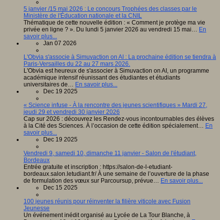
5 janvier /15 mai 2026 : Le concours Trophées des classes par le
Ministère de l'Éducation nationale et la CNIL
Thématique de cette nouvelle édition : « Comment je protège ma vie
privée en ligne ? ». Du lundi 5 janvier 2026 au vendredi 15 mai…
En
savoir plus...
Jan 07 2026
L'Obvia s'associe à Simuvaction on AI : La prochaine édition se tiendra à
Paris-Versailles du 22 au 27 mars 2026.
L'Obvia est heureux de s'associer à Simuvaction on AI, un programme
académique intensif réunissant des étudiantes et étudiants
universitaires de…
En savoir plus...
Dec 19 2025
« Science infuse - À la rencontre des jeunes scientifiques » Mardi 27,
jeudi 29 et vendredi 30 janvier 2026
Cap sur 2026 : découvrez les Rendez-vous incontournables des élèves
à la Cité des Sciences. À l’occasion de cette édition spécialement…
En
savoir plus...
Dec 19 2025
Vendredi 9, samedi 10, dimanche 11 janvier - Salon de l'étudiant,
Bordeaux
Entrée gratuite et inscription : https://salon-de-l-etudiant-
bordeaux.salon.letudiant.fr/ À une semaine de l’ouverture de la phase
de formulation des vœux sur Parcoursup, prévue…
En savoir plus...
Dec 15 2025
100 jeunes réunis pour réinventer la filière viticole avec Fusion
Jeunesse
Un événement inédit organisé au Lycée de La Tour Blanche, à