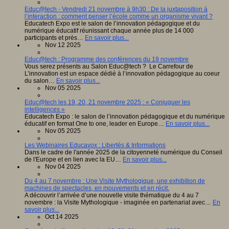
Educ@tech - Vendredi 21 novembre à 9h30 : De la juxtaposition à
l’interaction : comment penser l’école comme un organisme vivant ?
Educatech Expo est le salon de l’innovation pédagogique et du
numérique éducatif réunissant chaque année plus de 14 000
participants et près…
En savoir plus...
Nov 12 2025
Educ@tech : Programme des conférences du 19 novembre
Vous serez présents au Salon Educ@tech ? Le Carrefour de
L’innovation est un espace dédié à l’innovation pédagogique au coeur
du salon…
En savoir plus...
Nov 05 2025
Educ@tech les 19, 20, 21 novembre 2025 : « Conjuguer les
intelligences »
Educatech Expo : le salon de l’innovation pédagogique et du numérique
éducatif en format One to one, leader en Europe…
En savoir plus...
Nov 05 2025
Les Webinaires Educavox : Libertés & Informations
Dans le cadre de l'année 2025 de la citoyenneté numérique du Conseil
de l'Europe et en lien avec la EU…
En savoir plus...
Nov 04 2025
Du 4 au 7 novembre : Une Visite Mythologique, une exhibition de
machines de spectacles, en mouvements et en récit.
A découvrir l’arrivée d’une nouvelle visite thématique du 4 au 7
novembre : la Visite Mythologique - imaginée en partenariat avec…
En
savoir plus...
Oct 14 2025