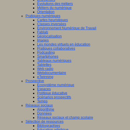
Evolutions des métiers
Métiers du numérique
Orientation
Pratiques numériques
Cartes heuristiques
Classes inversées
Environnement Numérique de Travail
Fablab
Géolocalisation
Images
Les mondes virtuels en éducation
Pratiques collaboratives
Podcasting
Smartphones
Tableaux numériques
Tablettes
Web radio
Webdocumentaire
eTwinning
Prospective
Ecosystème numérique
Espaces
Politique éducative
Scénarios prospectifs
Temps
Réseaux sociaux
Algorithme
Données
Réseaux sociaux et champ scolaire
Sélection de ressources
Bibliographies
Education artistique