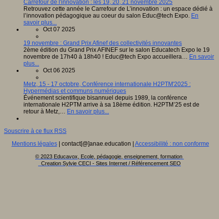
Carrefour de l'innovation : les 19, 20, 21 novembre 2025
Retrouvez cette année le Carrefour de L’innovation : un espace dédié à
l’innovation pédagogique au coeur du salon Educ@tech Expo.
En
savoir plus...
Oct 07 2025
19 novembre : Grand Prix Afinef des collectivités innovantes
2ème édition du Grand Prix AFINEF sur le salon Educatech Expo le 19
novembre de 17h40 à 18h40 ! Educ@tech Expo accueillera…
En savoir
plus...
Oct 06 2025
Metz, 15 - 17 octobre, Conférence internationale H2PTM'2025 :
Hypermédias et communs numériques
Événement scientifique bisannuel depuis 1989, la conférence
internationale H2PTM arrive à sa 18ème édition. H2PTM’25 est de
retour à Metz,…
En savoir plus...
Souscrire à ce flux RSS
Mentions légales
| contact[@]anae.education |
Accessibilité : non conforme
© 2023 Educavox, Ecole, pédagogie, enseignement, formation
Creation Sylvie CECI - Sites Internet / Référencement SEO