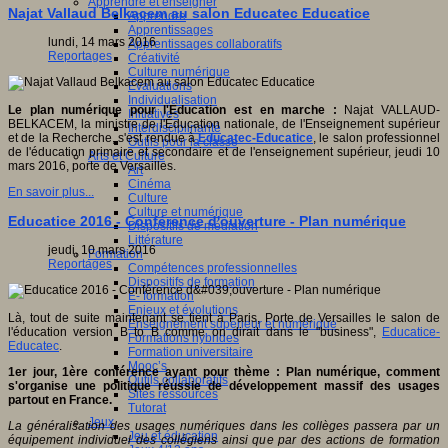
Apprendre et enseigner
Najat Vallaud Belkacem au salon Educatec Educatice
Apprendre
Apprentissages
lundi, 14 mars 2016
Apprentissages collaboratifs
Reportages
Créativité
Culture numérique
Evaluations
Individualisation
Le plan numérique pour l'Education est en marche :
Najat VALLAUD-
Initiatives
BELKACEM, la ministre de l'Éducation nationale, de l'Enseignement supérieur
Interdisciplinarité
et de la Recherche, s'est rendue à
Educatec-Educatice
, le salon professionnel
Outils pour la classe
de l'éducation primaire et secondaire et de l'enseignement supérieur, jeudi 10
Arts et Culture
mars 2016, porte de Versailles.
Art
Cinéma
En savoir plus...
Culture
Culture et numérique
Educatice 2016 - Conférence d'ouverture - Plan numérique
Dispositifs de médiation
Littérature
jeudi, 10 mars 2016
Formation
Reportages
Compétences professionnelles
Dispositifs de formation
E- formation
Enjeux et évolutions
Là, tout de suite maintenant se tient à Paris, Porte de Versailles le salon de
Enseignement supérieur et numérique
l'éducation version B to B comme on dirait dans le "business",
Educatice-
Formations hybrides
Educatec
.
Formation universitaire
Mooc’s
1er jour, 1ère conférence ayant pour thème : Plan numérique, comment
Outils collaboratifs
s'organise une politique réussie de développement massif des usages
Sites ressources
partout en France.
Tutorat
Jeux
La généralisation des usages numériques dans les collèges passera par un
Jeu et éducation
équipement individuel des collégiens ainsi que par des actions de formation