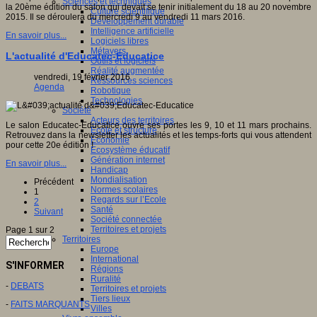
Sciences et techniques
la 20ème édition du salon qui devait se tenir initialement du 18 au 20 novembre
Culture scientifique
2015. Il se déroulera du mercredi 9 au vendredi 11 mars 2016.
Développement durable
Intelligence artificielle
En savoir plus...
Logiciels libres
Métavers
L'actualité d'Educatec-Educatice
Outils et logiciels
Réalité augmentée
vendredi, 19 février 2016
Ressources sciences
Agenda
Robotique
Technologies
Société
Acteurs des territoires
Le salon Educatec-Educatice ouvre ses portes les 9, 10 et 11 mars prochains.
Ecole et structure
Retrouvez dans la newsletter les actualités et les temps-forts qui vous attendent
Economie
pour cette 20e édition !
Ecosystème éducatif
Génération internet
En savoir plus...
Handicap
Mondialisation
Précédent
Normes scolaires
1
Regards sur l’Ecole
2
Santé
Suivant
Société connectée
Territoires et projets
Page 1 sur 2
Territoires
Europe
International
S'INFORMER
Régions
Ruralité
-
DEBATS
Territoires et projets
Tiers lieux
-
FAITS MARQUANTS
Villes