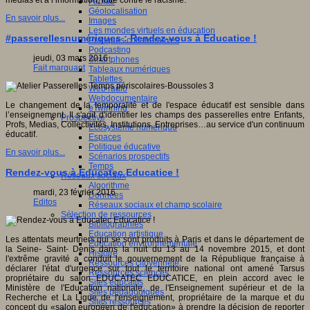
médias et à l’information, lutte contre le racisme.
Fablab
Géolocalisation
En savoir plus...
Images
Les mondes virtuels en éducation
#passerellesnumériques : Rendez-vous à Educatice !
Pratiques collaboratives
Podcasting
jeudi, 03 mars 2016
Smartphones
Fait marquant
Tableaux numériques
Tablettes
Web radio
Webdocumentaire
Le changement de la temporalité et de l'espace éducatif est sensible dans
eTwinning
l’enseignement. Il s'agit d'identifier les champs des passerelles entre Enfants,
Prospective
Profs, Medias, Collectivités, Institutions, Entreprises…au service d'un continuum
Ecosystème numérique
éducatif.
Espaces
Politique éducative
En savoir plus...
Scénarios prospectifs
Temps
Rendez-vous à Educatec Educatice !
Réseaux sociaux
Algorithme
mardi, 23 février 2016
Données
Editos
Réseaux sociaux et champ scolaire
Sélection de ressources
Bibliographies
Education artistique
Les attentats meurtriers qui se sont produits à Paris et dans le département de
Education environnementale
la Seine- Saint- Denis dans la nuit du 13 au 14 novembre 2015, et dont
Histoire
l'extrême gravité a conduit le gouvernement de la République française à
Ressources citoyenneté
déclarer l'état d'urgence sur tout le territoire national ont amené Tarsus
Ressources sciences
propriétaire du salon EDUCATEC EDUCATICE, en plein accord avec le
Sites éducatifs
Ministère de l'Education nationale, de l'Enseignement supérieur et de la
Sites pédagogiques
Recherche et La Ligue de l'enseignement, propriétaire de la marque et du
Sites ressources
concept du «salon européen de l'éducation» à prendre la décision de reporter