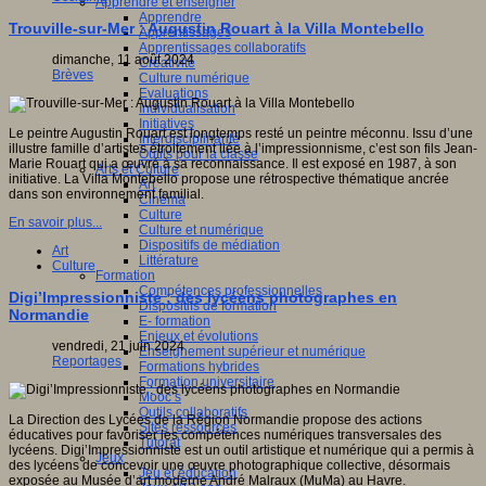
Apprendre et enseigner
Apprendre
Trouville-sur-Mer : Augustin Rouart à la Villa Montebello
Apprentissages
Apprentissages collaboratifs
dimanche, 11 août 2024
Créativité
Brèves
Culture numérique
Evaluations
Individualisation
Initiatives
Le peintre Augustin Rouart est longtemps resté un peintre méconnu. Issu d’une
Interdisciplinarité
illustre famille d’artistes étroitement liée à l’impressionnisme, c’est son fils Jean-
Outils pour la classe
Marie Rouart qui a œuvré à sa reconnaissance. Il est exposé en 1987, à son
Arts et Culture
initiative. La Villa Montebello propose une rétrospective thématique ancrée
Art
dans son environnement familial.
Cinéma
Culture
En savoir plus...
Culture et numérique
Dispositifs de médiation
Art
Littérature
Culture
Formation
Compétences professionnelles
Digi’Impressionniste : des lycéens photographes en
Dispositifs de formation
Normandie
E- formation
Enjeux et évolutions
vendredi, 21 juin 2024
Enseignement supérieur et numérique
Reportages
Formations hybrides
Formation universitaire
Mooc’s
Outils collaboratifs
La Direction des Lycées de la Région Normandie propose des actions
Sites ressources
éducatives pour favoriser les compétences numériques transversales des
Tutorat
lycéens. Digi’Impressionniste est un outil artistique et numérique qui a permis à
Jeux
des lycéens de concevoir une œuvre photographique collective, désormais
Jeu et éducation
exposée au Musée d’art moderne André Malraux (MuMa) au Havre.