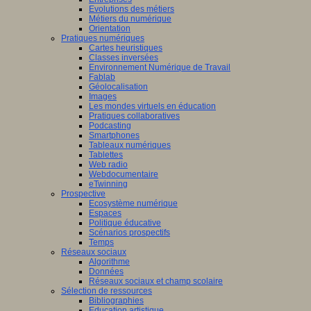
Evolutions des métiers
Métiers du numérique
Orientation
Pratiques numériques
Cartes heuristiques
Classes inversées
Environnement Numérique de Travail
Fablab
Géolocalisation
Images
Les mondes virtuels en éducation
Pratiques collaboratives
Podcasting
Smartphones
Tableaux numériques
Tablettes
Web radio
Webdocumentaire
eTwinning
Prospective
Ecosystème numérique
Espaces
Politique éducative
Scénarios prospectifs
Temps
Réseaux sociaux
Algorithme
Données
Réseaux sociaux et champ scolaire
Sélection de ressources
Bibliographies
Education artistique