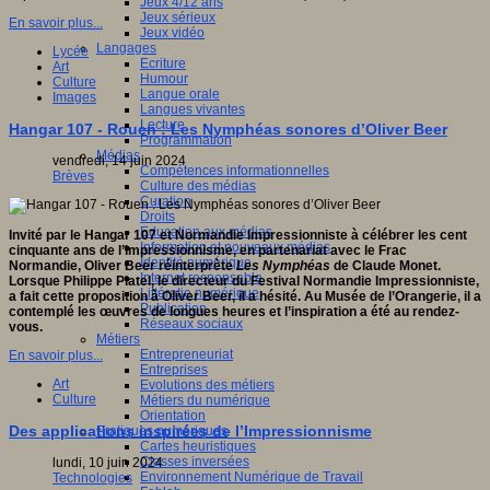
Jeux 4/12 ans
Jeux sérieux
En savoir plus...
Jeux vidéo
Langages
Lycée
Ecriture
Art
Humour
Culture
Langue orale
Images
Langues vivantes
Lecture
Hangar 107 - Rouen : Les Nymphéas sonores d’Oliver Beer
Programmation
Médias
vendredi, 14 juin 2024
Compétences informationnelles
Brèves
Culture des médias
Curation
Droits
Education aux médias
Invité par le Hangar 107 et Normandie Impressionniste à célébrer les cent
Information et nouveaux médias
cinquante ans de l’Impressionnisme, en partenariat avec le Frac
Identité numérique
Normandie, Oliver Beer réinterprète
Les Nymphéas
de Claude Monet.
Internet responsable
Lorsque Philippe Platel, le directeur du Festival Normandie Impressionniste,
Littératie numérique
a fait cette proposition à Oliver Beer, il a hésité. Au Musée de l’Orangerie, il a
Publication
contemplé les œuvres de longues heures et l’inspiration a été au rendez-
Réseaux sociaux
vous.
Métiers
Entrepreneuriat
En savoir plus...
Entreprises
Art
Evolutions des métiers
Culture
Métiers du numérique
Orientation
Des applications inspirées de l’Impressionnisme
Pratiques numériques
Cartes heuristiques
Classes inversées
lundi, 10 juin 2024
Environnement Numérique de Travail
Technologies