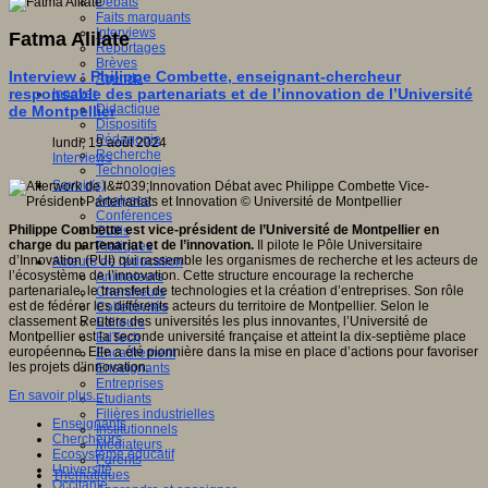
Débats
Faits marquants
Interviews
Fatma Alilate
Reportages
Brèves
Interview : Philippe Combette, enseignant-chercheur
Agenda
responsable des partenariats et de l’innovation de l’Université
Innover
Didactique
de Montpellier
Dispositifs
Pédagogie
lundi, 19 août 2024
Recherche
Interviews
Technologies
Savoir(s)
Analyses
Conférences
Philippe Combette est vice-président de l’Université de Montpellier en
Outils
charge du partenariat et de l’innovation.
Il pilote le Pôle Universitaire
Pratiques
d’Innovation (PUI) qui rassemble les organismes de recherche et les acteurs de
Acteurs de l'éducation
l’écosystème de l’innovation. Cette structure encourage la recherche
Animateurs
partenariale, le transfert de technologies et la création d’entreprises. Son rôle
Chercheurs
est de fédérer les différents acteurs du territoire de Montpellier. Selon le
Collectivités
classement Reuters des universités les plus innovantes, l’Université de
Editeurs
Montpellier est la seconde université française et atteint la dix-septième place
EdTech
européenne. Elle a été pionnière dans la mise en place d’actions pour favoriser
Encadrement
les projets d’innovation.
Enseignants
Entreprises
En savoir plus...
Etudiants
Filières industrielles
Enseignants
Institutionnels
Chercheurs
Médiateurs
Ecosystème éducatif
Parents
Université
Thématiques
Occitanie