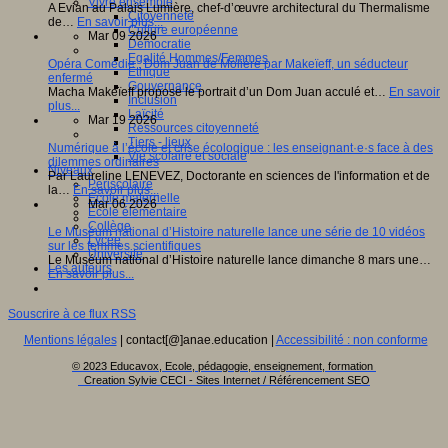
Vivre ensemble
A Evian au Palais Lumière, chef-d’œuvre architectural du Thermalisme
Citoyenneté
de…
En savoir plus...
Culture européenne
Mar 09 2026
Démocratie
Egalité Hommes/Femmes
Opéra Comédie : Dom Juan de Molière par Makeïeff, un séducteur
Ethique
enfermé
Gouvernance
Macha Makeïeff propose le portrait d’un Dom Juan acculé et…
En savoir
Inclusion
plus...
Laïcité
Mar 19 2026
Ressources citoyenneté
Tiers - lieux
Numérique à l’école et crise écologique : les enseignant·e·s face à des
Vie scolaire et sociale
dilemmes ordinaires
Niveaux
Par Laureline LENEVEZ, Doctorante en sciences de l'information et de
Périscolaire
la…
En savoir plus...
Ecole maternelle
Mar 06 2026
Ecole élémentaire
Collège
Le Muséum national d’Histoire naturelle lance une série de 10 vidéos
Lycée
sur les femmes scientifiques
Université
Le Muséum national d’Histoire naturelle lance dimanche 8 mars une…
Les auteurs
En savoir plus...
Souscrire à ce flux RSS
Mentions légales
| contact[@]anae.education |
Accessibilité : non conforme
© 2023 Educavox, Ecole, pédagogie, enseignement, formation
Creation Sylvie CECI - Sites Internet / Référencement SEO