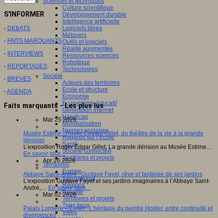
Sciences et techniques
Culture scientifique
S'INFORMER
Développement durable
Intelligence artificielle
Logiciels libres
-
DEBATS
Métavers
-
FAITS MARQUANTS
Outils et logiciels
Réalité augmentée
-
INTERVIEWS
Ressources sciences
Robotique
-
REPORTAGES
Technologies
Société
-
BREVES
Acteurs des territoires
Ecole et structure
-
AGENDA
Economie
Ecosystème éducatif
Faits marquants - Les plus lus
Génération internet
Handicap
Mar 25 2026
Mondialisation
Normes scolaires
Musée Estrine : Roger Edgard Gillet, du théâtre de la vie à la grande
Regards sur l’Ecole
dérision
Santé
L’exposition Roger Edgar Gillet, La grande dérision au Musée Estrine…
Société connectée
En savoir plus...
Territoires et projets
Apr 26 2026
Territoires
Europe
Abbaye Saint-André : Gustave Fayet, rêve et fantaisie de ses jardins
International
L’exposition Gustave Fayet et ses jardins imaginaires à l’Abbaye Saint-
Régions
André,…
En savoir plus...
Ruralité
Mar 02 2026
Territoires et projets
Tiers lieux
Palais Lumière – Evian : L’héritage du peintre Holder, entre continuité et
Villes
divergences