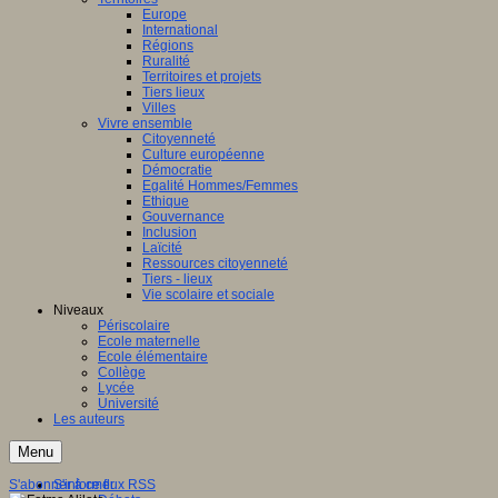
Europe
International
Régions
Ruralité
Territoires et projets
Tiers lieux
Villes
Vivre ensemble
Citoyenneté
Culture européenne
Démocratie
Egalité Hommes/Femmes
Ethique
Gouvernance
Inclusion
Laïcité
Ressources citoyenneté
Tiers - lieux
Vie scolaire et sociale
Niveaux
Périscolaire
Ecole maternelle
Ecole élémentaire
Collège
Lycée
Université
Les auteurs
Menu
S'abonner à ce flux RSS
S'informer