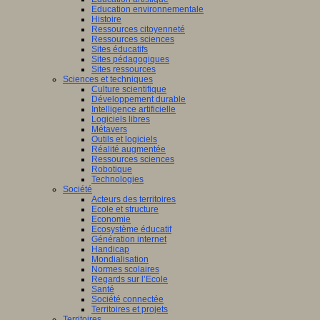
Education environnementale
Histoire
Ressources citoyenneté
Ressources sciences
Sites éducatifs
Sites pédagogiques
Sites ressources
Sciences et techniques
Culture scientifique
Développement durable
Intelligence artificielle
Logiciels libres
Métavers
Outils et logiciels
Réalité augmentée
Ressources sciences
Robotique
Technologies
Société
Acteurs des territoires
Ecole et structure
Economie
Ecosystème éducatif
Génération internet
Handicap
Mondialisation
Normes scolaires
Regards sur l’Ecole
Santé
Société connectée
Territoires et projets
Territoires