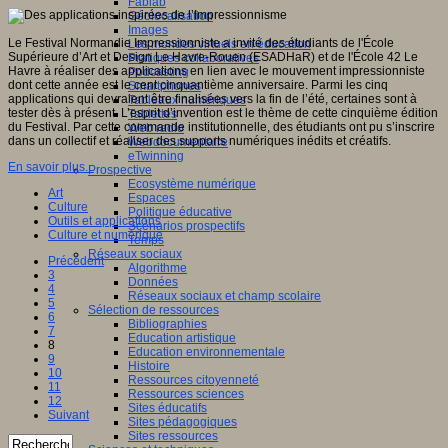
Fablab
Géolocalisation
Images
Le Festival Normandie Impressionniste a invité des étudiants de l'École
Les mondes virtuels en éducation
Supérieure d’Art et Design Le Havre-Rouen (ESADHaR) et de l'École 42 Le
Pratiques collaboratives
Havre à réaliser des applications en lien avec le mouvement impressionniste
Podcasting
dont cette année est le cent cinquantième anniversaire. Parmi les cinq
Smartphones
applications qui devraient être finalisées vers la fin de l’été, certaines sont à
Tableaux numériques
tester dès à présent. L’esprit d’invention est le thème de cette cinquième édition
Tablettes
du Festival. Par cette commande institutionnelle, des étudiants ont pu s’inscrire
Web radio
dans un collectif et réaliser des supports numériques inédits et créatifs.
Webdocumentaire
eTwinning
En savoir plus...
Prospective
Ecosystème numérique
Art
Espaces
Culture
Politique éducative
Outils et applications
Scénarios prospectifs
Culture et numérique
Temps
Réseaux sociaux
Précédent
Algorithme
3
Données
4
Réseaux sociaux et champ scolaire
5
Sélection de ressources
6
Bibliographies
7
Education artistique
8
Education environnementale
9
Histoire
10
Ressources citoyenneté
11
Ressources sciences
12
Sites éducatifs
Suivant
Sites pédagogiques
Sites ressources