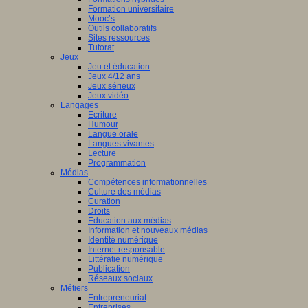
Formation universitaire
Mooc’s
Outils collaboratifs
Sites ressources
Tutorat
Jeux
Jeu et éducation
Jeux 4/12 ans
Jeux sérieux
Jeux vidéo
Langages
Ecriture
Humour
Langue orale
Langues vivantes
Lecture
Programmation
Médias
Compétences informationnelles
Culture des médias
Curation
Droits
Education aux médias
Information et nouveaux médias
Identité numérique
Internet responsable
Littératie numérique
Publication
Réseaux sociaux
Métiers
Entrepreneuriat
Entreprises