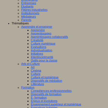
Entreprises
Etudiants
Filières industrielles
Institutionnels
Médiateurs
Parents
Thématiques
Apprendre et enseigner
Apprendre
Apprentissages
Apprentissages collaboratifs
Créativité
Culture numérique
Evaluations
Individualisation
Initiatives
Interdisciplinarité
Outils pour la classe
Arts et Culture
Art
Cinéma
Culture
Culture et numérique
Dispositifs de médiation
Littérature
Formation
Compétences professionnelles
Dispositifs de formation
E- formation
Enjeux et évolutions
Enseignement supérieur et numérique
Formations hybrides