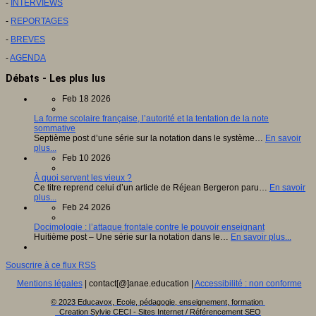
-
INTERVIEWS
-
REPORTAGES
-
BREVES
-
AGENDA
Débats - Les plus lus
Feb 18 2026
La forme scolaire française, l’autorité et la tentation de la note
sommative
Septième post d’une série sur la notation dans le système…
En savoir
plus...
Feb 10 2026
À quoi servent les vieux ?
Ce titre reprend celui d’un article de Réjean Bergeron paru…
En savoir
plus...
Feb 24 2026
Docimologie : l’attaque frontale contre le pouvoir enseignant
Huitième post – Une série sur la notation dans le…
En savoir plus...
Souscrire à ce flux RSS
Mentions légales
| contact[@]anae.education |
Accessibilité : non conforme
© 2023 Educavox, Ecole, pédagogie, enseignement, formation
Creation Sylvie CECI - Sites Internet / Référencement SEO