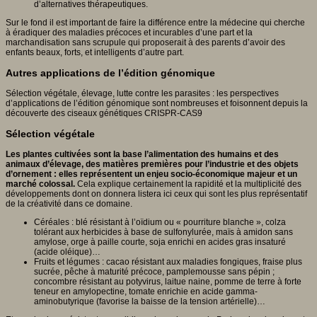
d’alternatives thérapeutiques.
Sur le fond il est important de faire la différence entre la médecine qui cherche
à éradiquer des maladies précoces et incurables d’une part et la
marchandisation sans scrupule qui proposerait à des parents d’avoir des
enfants beaux, forts, et intelligents d’autre part.
Autres applications de l’édition génomique
Sélection végétale, élevage, lutte contre les parasites : les perspectives
d’applications de l’édition génomique sont nombreuses et foisonnent depuis la
découverte des ciseaux génétiques CRISPR-CAS9
Sélection végétale
Les plantes cultivées sont la base l’alimentation des humains et des
animaux d’élevage, des matières premières pour l’industrie et des objets
d’ornement : elles représentent un enjeu socio-économique majeur et un
marché colossal.
Cela explique certainement la rapidité et la multiplicité des
développements dont on donnera listera ici ceux qui sont les plus représentatif
de la créativité dans ce domaine.
Céréales : blé résistant à l’oïdium ou « pourriture blanche », colza
tolérant aux herbicides à base de sulfonylurée, maïs à amidon sans
amylose, orge à paille courte, soja enrichi en acides gras insaturé
(acide oléique)…
Fruits et légumes : cacao résistant aux maladies fongiques, fraise plus
sucrée, pêche à maturité précoce, pamplemousse sans pépin ;
concombre résistant au potyvirus, laitue naine, pomme de terre à forte
teneur en amylopectine, tomate enrichie en acide gamma-
aminobutyrique (favorise la baisse de la tension artérielle)…