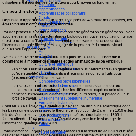
Apprendre et enseigner
utilisation n’est pas dénuée de risques à court, moyen ou long terme.
Apprendre
Apprentissages
Un peu d’histoire
Apprentissages collaboratifs
Créativité
Depuis leur apparition des sur terre il y a près de 4,3 milliards d’années, les
Culture numérique
êtres vivants n’ont cessé d’être modifiés.
Evaluations
Individualisation
Par des
processus naturels
lents, d’abord : de génération en génération ils ont
Initiatives
acquis et transmis des caractéristiques biologiques nouvelles qui, sur un temps
Interdisciplinarité
(très) long, a permis l’apparition de nombreuses variétés et espèces dont
Outils pour la classe
l’incommensurable diversité est le gage de la pérennité du monde vivant
Arts et Culture
auquel nous appartenons.
Art
Cinéma
Avec la découverte de l’agriculture il y a plus de 10 000 ans,
l’homme a
Culture
commencer à modifier des plantes et des animaux
de façon empirique
Culture et numérique
Dispositifs de médiation
- en choisissant les variétés végétales les plus performantes (en quantité
Littérature
ou/et en qualité) puis et en utilisant leur graines ou leurs fruits pour
Formation
(ensemencer) la culture suivante
Compétences professionnelles
- en sélectionnant les reproducteurs les plus intéressants (pour ou
Dispositifs de formation
plusieurs de leurs caractères) chez les différentes espèces animales
E- formation
domestiquées pour leur viande, leur lait, leurs œufs, leur pelage ou leur
Enjeux et évolutions
force de travail.
Enseignement supérieur et numérique
Formations hybrides
C’est au XIXe siècle que la
génétique
devient une discipline scientifique dont
Formation universitaire
les bases on été posées avec la théorie de l’évolution de Darwin en 1859 et les
Mooc’s
lois de Mendel sur la transmission des caractères héréditaires en 1865. Il
Outils collaboratifs
faudra attendre 1944 pour que qu’Oswald Avery constate le stockage de
Sites ressources
l’information génétique sur l’ADN.
Tutorat
Jeux
Parallèlement au progrès des connaissances sur la structure de l’ADN et le rôle
Jeu et éducation
des gènes dans les fonctions cellulaires des organisme vivants, un corpus de