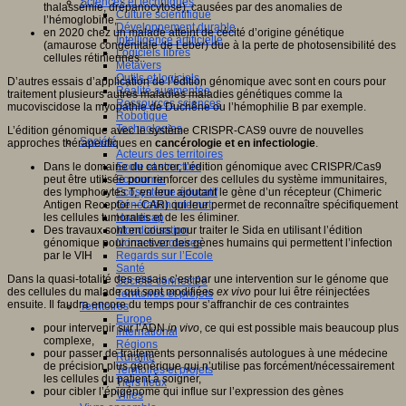
Sciences et techniques
thalassémie, drépanocytose), causées par des anomalies de
Culture scientifique
l’hémoglobine,
Développement durable
en 2020 chez un malade atteint de cécité d’origine génétique
Intelligence artificielle
(amaurose congénitale de Leber) due à la perte de photosensibilité des
Logiciels libres
cellules rétiniennes..
Métavers
Outils et logiciels
D’autres essais d’application de l’édition génomique avec sont en cours pour
Réalité augmentée
traitement plusieurs autres maladies maladies génétiques comme la
Ressources sciences
mucoviscidose la myopathie de Duchêne ou l’hémophilie B par exemple.
Robotique
Technologies
L’édition génomique avec le système CRISPR-CAS9 ouvre de nouvelles
Société
approches thérapeutiques en
cancérologie et en infectiologie
.
Acteurs des territoires
Ecole et structure
Dans le domaine du cancer, l’édition génomique avec CRISPR/Cas9
Economie
peut être utilisée pour renforcer des cellules du système immunitaires,
Ecosystème éducatif
des lymphocytes T, en leur ajoutant le gène d’un récepteur (Chimeric
Génération internet
Antigen Receptor – CAR) qui leur permet de reconnaître spécifiquement
Handicap
les cellules tumorales et de les éliminer.
Mondialisation
Des travaux sont en cours pour traiter le Sida en utilisant l’édition
Normes scolaires
génomique pour inactiver des gènes humains qui permettent l’infection
Regards sur l’Ecole
par le VIH
Santé
Dans la quasi-totalité des essais c’est par une intervention sur le génome que
Société connectée
des cellules du malade qui sont modifiées
ex vivo
pour lui être réinjectées
Territoires et projets
ensuite. Il faudra encore du temps pour s’affranchir de ces contraintes
Territoires
Europe
pour intervenir sur l’ADN
in vivo
, ce qui est possible mais beaucoup plus
International
complexe,
Régions
pour passer de traitements personnalisés autologues à une médecine
Ruralité
de précision plus générique qui n’utilise pas forcément/nécessairement
Territoires et projets
les cellules du patient à soigner,
Tiers lieux
pour cibler l’épigénome qui influe sur l’expression des gènes
Villes