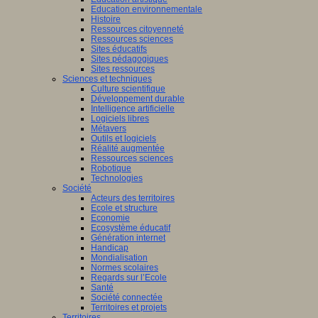
Education environnementale
Histoire
Ressources citoyenneté
Ressources sciences
Sites éducatifs
Sites pédagogiques
Sites ressources
Sciences et techniques
Culture scientifique
Développement durable
Intelligence artificielle
Logiciels libres
Métavers
Outils et logiciels
Réalité augmentée
Ressources sciences
Robotique
Technologies
Société
Acteurs des territoires
Ecole et structure
Economie
Ecosystème éducatif
Génération internet
Handicap
Mondialisation
Normes scolaires
Regards sur l’Ecole
Santé
Société connectée
Territoires et projets
Territoires