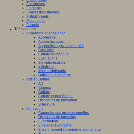
Entreprises
Etudiants
Filières industrielles
Institutionnels
Médiateurs
Parents
Thématiques
Apprendre et enseigner
Apprendre
Apprentissages
Apprentissages collaboratifs
Créativité
Culture numérique
Evaluations
Individualisation
Initiatives
Interdisciplinarité
Outils pour la classe
Arts et Culture
Art
Cinéma
Culture
Culture et numérique
Dispositifs de médiation
Littérature
Formation
Compétences professionnelles
Dispositifs de formation
E- formation
Enjeux et évolutions
Enseignement supérieur et numérique
Formations hybrides