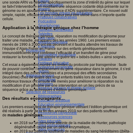
Fablab
une sonde ARN va détecter spécifiquement la zone d’intérêt du gène sur lequel
Géolocalisation
se fait«l’intervention» en modifiant une séquence codante déjà présente sur le
Images
génome ou en ajoutant une séquence d’ADN supplémentaire. Ce nouvel outil
Les mondes virtuels en éducation
simple, rapide, efficace et peu coûteux peut être utilisé dans n’importe quelle
Pratiques collaboratives
cellule.
Podcasting
Smartphones
Application à la thérapie génique chez l’homme
Tableaux numériques
Tablettes
Le concept de thérapie génique, réparation ou modification du génome pour
Web radio
traiter une maladie, est apparu dès les années 1960. Les premiers essais
Webdocumentaire
menés de 1990 à 2000 ont été décevant et il faudra attendre les travaux de
eTwinning
l’équipe d’Alain Fisher en France sur des enfants génétiquement
Prospective
immunodéficients pour confirmer l’efficacité d’un transfert de gène pour
Ecosystème numérique
restaurer la fonctionnalité altérée et guérir les « bébés-bulles » ainsi soignés.
Espaces
Politique éducative
Cet essai a également montré les limites du protocole par transgenèse : faute
Scénarios prospectifs
de pouvoir contrôler l’emplacement du gène réparateur dans le génome, il s’est
Temps
intégré dans des zones sensibles et a provoqué des effets secondaires
Réseaux sociaux
(leucémie) chez de quatre des vingt enfants traités lors de cet essai. De
Algorithme
nombreux travaux ont ensuite été menés pour améliorer la réparation ou la
Données
modification d’un génome par une intervention en un lieu précis de sa
Réseaux sociaux et champ scolaire
séquence grâce au techniques d’édition génomique.
Sélection de ressources
Bibliographies
Des résultats encourageants…
Education artistique
Education environnementale
Les premiers essais/test de thérapie génique utilisant l’édition génomique ont
Histoire
été réalisés à partir de la fin des années 2010 sur des patients souffrant
Ressources citoyenneté
de
maladies génétiques
,
Ressources sciences
Sites éducatifs
en 2018 sur un personne atteinte de la maladie de Hunter, pathologie
Sites pédagogiques
dégénérative causé par un déficit enzymatique,
Sites ressources
en 2019 sur patients souffrants de maladies du sang héréditaires ((bêta-