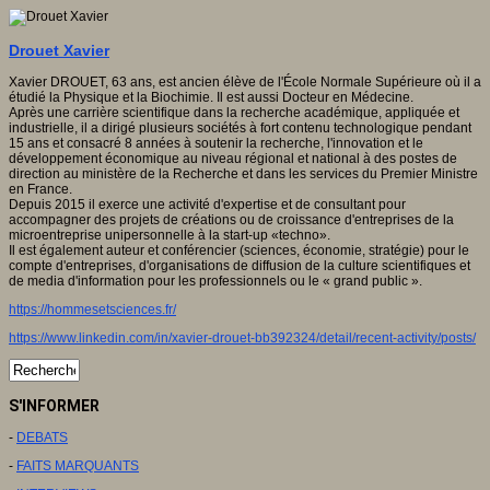
Drouet Xavier
Xavier DROUET, 63 ans, est ancien élève de l'École Normale Supérieure où il a
étudié la Physique et la Biochimie. Il est aussi Docteur en Médecine.
Après une carrière scientifique dans la recherche académique, appliquée et
industrielle, il a dirigé plusieurs sociétés à fort contenu technologique pendant
15 ans et consacré 8 années à soutenir la recherche, l'innovation et le
développement économique au niveau régional et national à des postes de
direction au ministère de la Recherche et dans les services du Premier Ministre
en France.
Depuis 2015 il exerce une activité d'expertise et de consultant pour
accompagner des projets de créations ou de croissance d'entreprises de la
microentreprise unipersonnelle à la start-up «techno».
Il est également auteur et conférencier (sciences, économie, stratégie) pour le
compte d'entreprises, d'organisations de diffusion de la culture scientifiques et
de media d'information pour les professionnels ou le « grand public ».
https://hommesetsciences.fr/
https://www.linkedin.com/in/xavier-drouet-bb392324/detail/recent-activity/posts/
S'INFORMER
-
DEBATS
-
FAITS MARQUANTS