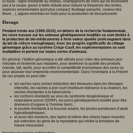
Et aussi : vigne résistante au mildiou, champignons de Paris qui ne brunissent
pas à la coupe, gazon à taille réduite pour réduire la fréquence des tontes,
espèces ornementales (port plus compact, feuillage panaché, couleur des
fleurs…), algues enrichies en huile pour la production de biocarburants.
Élevage
Pendant trente ans (1980-2010), en dehors de la recherche fondamentale,
les rares travaux sur les animaux génétiquement modifiés se sont limités à
la production de bio-médicaments à forte valeur ajoutée (anticoagulant dans
du lait de chèvre transgénique). Avec les progrès significatifs du ciblage
génomique grâce au système Crispr-Cas9, les expérimentations se sont
multipliées et portent sur toutes sortes d’animaux.
En général, l’édition génomique a été utilisée pour créer des animaux plus
robustes et résilients aux maladies, pour améliorer la qualité des produits
(viande, lait, œufs), pour accroître la compétitivité économique des races ou
pour abaisser leur empreinte environnementale. Dans l’inventaire à la Prévert
de ces projets on peut citer :
les vaches sans cornes (réduction des blessures dans les élevages
intensifs), les vaches à poil court (meilleure tolérance à la chaleur), les
vaches résistantes à la tuberculose ;
les cochons résistants au virus du syndrome dysgénésique et
respiratoire porcin (SDRP), les porcs génétiquement modifié pour être
donneurs d’organe à l’homme (rein) ;
le poulets résistants à la leucose aviaire, les poules pondeuses d’œufs
hypoallergéniques ;
et aussi des moutons, des lapins et même des chiens hyper-musclés
par extinction du gène de la myostatine qui inhibe la formation de
masse musculaire.