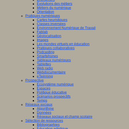
Evolutions des métiers
Métiers du numérique
Orientation
Pratiques numériques
Cartes heuristiques
Classes inversées
Environnement Numérique de Travail
Fablab
Géolocalisation
Images
Les mondes virtuels en éducation
Pratiques collaboratives
Podcasting
Smartphones
Tableaux numériques
Tablettes
Web radio
Webdocumentaire
eTwinning
Prospective
Ecosystème numérique
Espaces
Politique éducative
Scénarios prospectifs
Temps
Réseaux sociaux
Algorithme
Données
Réseaux sociaux et champ scolaire
Sélection de ressources
Bibliographies
Education artistique