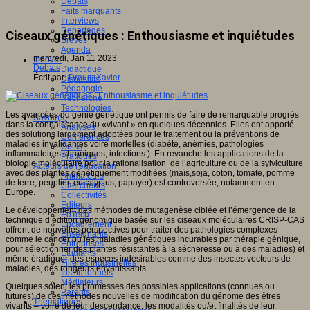
Débats
Faits marquants
Interviews
Reportages
Ciseaux génétiques : Enthousiasme et inquiétudes
Brèves
Agenda
mercredi, Jan 11 2023
Innover
Débats
Didactique
Écrit par
Drouet Xavier
Dispositifs
Pédagogie
Recherche
Technologies
Les avancées du génie génétique ont permis de faire de remarquable progrès
Savoir(s)
dans la connaissance du «vivant » en quelques décennies. Elles ont apporté
Analyses
des solutions largement adoptées pour le traitement ou la préventions de
Conférences
maladies invalidantes voire mortelles (diabète, anémies, pathologies
Outils
inflammatoires chroniques, infections ). En revanche les applications de la
Pratiques
biologie moléculaire pour la rationalisation de l’agriculture ou de la sylviculture
Acteurs de l'éducation
avec des plantes génétiquement modifiées (maïs,soja, coton, tomate, pomme
Animateurs
de terre, peuplier, eucalyptus, papayer) est controversée, notamment en
Chercheurs
Europe.
Collectivités
Editeurs
Le développement des méthodes de mutagenèse ciblée et l’émergence de la
EdTech
technique d’édition génomique basée sur les ciseaux moléculaires CRISP-CAS
Encadrement
offrent de nouvelles perspectives pour traiter des pathologies complexes
Enseignants
comme le cancer ou les maladies génétiques incurables par thérapie génique,
Entreprises
pour sélectionner des plantes résistantes à la sécheresse ou à des maladies) et
Etudiants
même éradiquer des espèces indésirables comme des insectes vecteurs de
Filières industrielles
maladies, des rongeurs envahissants…
Institutionnels
Médiateurs
Quelques soient les promesses des possibles applications (connues ou
Parents
futures) de ces méthodes nouvelles de modification du génome des êtres
Thématiques
vivants – voire de leur descendance, les modalités ou/et finalités de leur