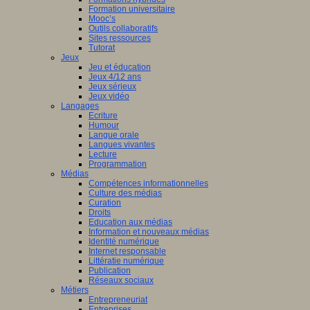
Formation universitaire
Mooc’s
Outils collaboratifs
Sites ressources
Tutorat
Jeux
Jeu et éducation
Jeux 4/12 ans
Jeux sérieux
Jeux vidéo
Langages
Ecriture
Humour
Langue orale
Langues vivantes
Lecture
Programmation
Médias
Compétences informationnelles
Culture des médias
Curation
Droits
Education aux médias
Information et nouveaux médias
Identité numérique
Internet responsable
Littératie numérique
Publication
Réseaux sociaux
Métiers
Entrepreneuriat
Entreprises