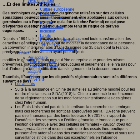
Vivre ensemble
…Et des limites éthiques
Citoyenneté
Culture européenne
Ces techniques de modification du génome utilisées sur des cellules
Démocratie
somatiques peuvent aussi, théoriquement, être appliquées aux cellules
Egalité Hommes/Femmes
germinales ou à l’embryon (ce qui a été fait chez l’animal) ce qui pose
Ethique
d’évidentes questions d’éthique compte tenu du risque de dérives
Gouvernance
eugéniques.
Inclusion
Laïcité
Depuis n 1994 la loi française interdit explicitement toute transformation des
Ressources citoyenneté
caractères génétiques dans le but de modifier la descendance de la personne.
Tiers - lieux
La convention internationales d’Oviedo signée par 35 pays dont la France,
Vie scolaire et sociale
précise qu’« une intervention ayant pour objet de
Niveaux
Périscolaire
modifier le génome humain ne peut être entreprise que pour des raisons
Ecole maternelle
préventives, diagnostiques ou thérapeutiques et seulement si elle n’a pas pour
Ecole élémentaire
but d’introduire une modification dans le génome de la descendance ».
Collège
Lycée
Toutefois, il faut noter que les dispositifs réglementaires sont très différents
Université
suivant les pays.
Les auteurs
Suite à la naissance en Chine de jumelles au génome modifié pour les
rendre résistantes au SIDA (2018) la Chine a annoncé le renforcement
de sa réglementation sur les modifications intentionnelles des gènes
chez l’être humain.
Les États-Unis n’ont pas de loi interdisant la recherche sur l’embryon
mais ces recherches ne sont pas approuvées par la FDA et ne peuvent
pas être financées par des fonds fédéraux. En 2017 un rapport de
l’académie des sciences sur l’édition génomique énonce que pour
l’édition génomique avec des cellules germinales «
caution does not
mean prohibition
» et recommande que des essais thérapeutiques
puissent être autorisés dans des conditions incontestables et sous une
surveillance stricte dans des cas exceptionnels en l’absence