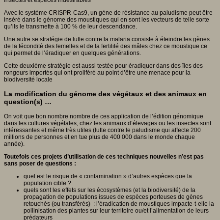
Insectes et espèces indésirables
Avec le système CRISPR-Cas9, un gène de résistance au paludisme peut être
inséré dans le génome des moustiques qui en sont les vecteurs de telle sorte
qu’ils le transmette à 100 % de leur descendance.
Une autre se stratégie de lutte contre la malaria consiste à éteindre les gènes
de la fécondité des femelles et de la fertilité des mâles chez ce moustique ce
qui permet de l’éradiquer en quelques générations.
Cette deuxième stratégie est aussi testée pour éradiquer dans des îles des
rongeurs importés qui ont proliféré au point d’être une menace pour la
biodiversité locale
La modification du génome des végétaux et des animaux en
question(s) …
On voit que bon nombre nombre de ces application de l’édition génomique
dans les cultures végétales, chez les animaux d’élevages ou les insectes sont
intéressantes et même très utiles (lutte contre le paludisme qui affecte 200
millions de personnes et en tue plus de 400 000 dans le monde chaque
année).
Toutefois ces projets d’utilisation de ces techniques nouvelles n’est pas
sans poser de questions :
quel est le risque de « contamination » d’autres espèces que la
population cible ?
quels sont les effets sur les écosystèmes (et la biodiversité) de la
propagation de populations issues de espèces porteuses de gènes
retouchés (ou transférés) : l’éradication de moustiques impacte-t-elle la
pollinisation des plantes sur leur territoire ou/et l’alimentation de leurs
prédateurs