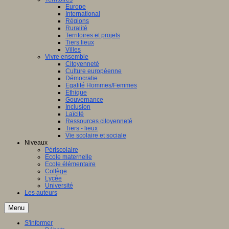
Europe
International
Régions
Ruralité
Territoires et projets
Tiers lieux
Villes
Vivre ensemble
Citoyenneté
Culture européenne
Démocratie
Egalité Hommes/Femmes
Ethique
Gouvernance
Inclusion
Laïcité
Ressources citoyenneté
Tiers - lieux
Vie scolaire et sociale
Niveaux
Périscolaire
Ecole maternelle
Ecole élémentaire
Collège
Lycée
Université
Les auteurs
Menu
S'informer