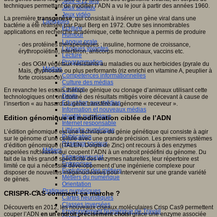
Jeux 4/12 ans
techniques permettant de modifier l’ADN a vu le jour à partir des années 1960.
Jeux sérieux
Jeux vidéo
La première
transgenèse
, qui consistait à insérer un gène viral dans une
Langages
bactérie a été réalisée par Paul Berg en 1972. Outre ses innombrables
Ecriture
applications en recherche académique, cette technique a permis de produire
Humour
Langue orale
- des protéines thérapeutiques : insuline, hormone de croissance,
Langues vivantes
érythropoïétine, interféron, anticorps monoclonaux, vaccins etc.
Lecture
Programmation
- des OGM végétaux résistants au maladies ou aux herbicides (pyrale du
Médias
Maïs, glyphosate ou plus performants (riz enrichi en vitamine A, peuplier à
Compétences informationnelles
forte croissance).
Culture des médias
Curation
En revanche les essais thérapie génique ou clonage d’animaux utilisant cette
Droits
technologiques ont ont donné des résultats mitigés voire décevant à cause de
Education aux médias
l’insertion « au hasard du gène transféré au génome « receveur ».
Information et nouveaux médias
Identité numérique
Edition génomique et modification ciblée de l’ADN
Internet responsable
Littératie numérique
L’édition génomique est une technique du génie génétique qui consiste à agir
Publication
sur le génome d’une cellule avec une grande précision. Les premiers systèmes
Réseaux sociaux
d’édition génomique ((TALEN, Doigts de Zinc) ont recours à des enzymes
Métiers
appelées nucléases qui coupent l’ADN à un endroit prédéfini du génome. Du
Entrepreneuriat
fait de la très grande spécificité des enzymes naturelles, leur répertoire est
Entreprises
limité ce qui a nécessité développement d’une ingénierie complexe pour
Evolutions des métiers
disposer de nouvelles méganucléases pour intervenir sur une grande variété
Métiers du numérique
de gènes.
Orientation
Pratiques numériques
CRISPR-CAS comment ça marche ?
Cartes heuristiques
Classes inversées
Découverts en 2012, les nouveaux ciseaux moléculaires Crisp Cas9 permettent
Environnement Numérique de Travail
couper l’ADN
en un endroit
précisément
choisi
grâce une enzyme associée