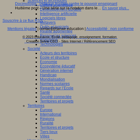
Sciences et techniques
Docimologie : l’attaque frontale contre le pouvoir enseignant
Culture scientifique
Huitième post – Une série sur la notation dans le…
En savoir plus...
Développement durable
Intelligence artificielle
Logiciels libres
Souscrire à ce flux RSS
Métavers
Outils et logiciels
Mentions légales
| contact[@]anae.education |
Accessibilité : non conforme
Réalité augmentée
Ressources sciences
© 2023 Educavox, Ecole, pédagogie, enseignement, formation
Robotique
Creation Sylvie CECI - Sites Internet / Référencement SEO
Technologies
Société
Acteurs des territoires
Ecole et structure
Economie
Ecosystème éducatif
Génération internet
Handicap
Mondialisation
Normes scolaires
Regards sur l’Ecole
Santé
Société connectée
Territoires et projets
Territoires
Europe
International
Régions
Ruralité
Territoires et projets
Tiers lieux
Villes