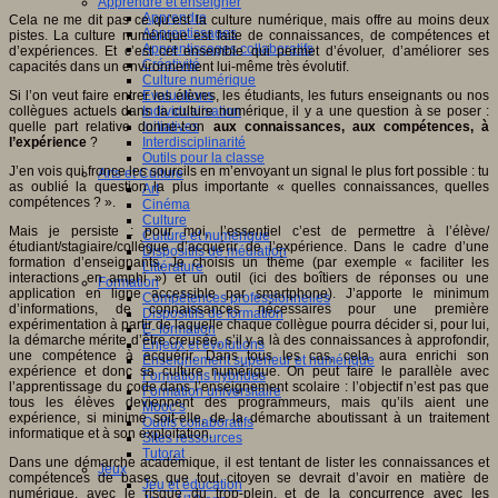
Apprendre et enseigner
Apprendre
Cela ne me dit pas ce qu’est la culture numérique, mais offre au moins deux
Apprentissages
pistes. La culture numérique est faite de connaissances, de compétences et
Apprentissages collaboratifs
d’expériences. Et c’est cet ensemble qui permet d’évoluer, d’améliorer ses
Créativité
capacités dans un environnement lui-même très évolutif.
Culture numérique
Si l’on veut faire entrer les élèves, les étudiants, les futurs enseignants ou nos
Evaluations
collègues actuels dans la culture numérique, il y a une question à se poser :
Individualisation
quelle part relative donne-t-on
aux connaissances, aux compétences, à
Initiatives
l’expérience
?
Interdisciplinarité
Outils pour la classe
J’en vois qui fronce les sourcils en m’envoyant un signal le plus fort possible : tu
Arts et Culture
as oublié la question la plus importante « quelles connaissances, quelles
Art
compétences ? ».
Cinéma
Culture
Mais je persiste : pour moi, l’essentiel c’est de permettre à l’élève/
Culture et numérique
étudiant/stagiaire/collègue d’acquérir de l’expérience. Dans le cadre d’une
Dispositifs de médiation
formation d’enseignants, Je choisis un thème (par exemple « faciliter les
Littérature
interactions en amphi ») et un outil (ici des boîtiers de réponses ou une
Formation
application en ligne accessible par smartphone). J’apporte le minimum
Compétences professionnelles
d’informations, de connaissances nécessaires pour une première
Dispositifs de formation
expérimentation à partir de laquelle chaque collègue pourra décider si, pour lui,
E- formation
la démarche mérite d’être creusée, s’il y a là des connaissances à approfondir,
Enjeux et évolutions
une compétence à acquérir. Dans tous les cas, cela aura enrichi son
Enseignement supérieur et numérique
expérience et donc sa culture numérique. On peut faire le parallèle avec
Formations hybrides
l’apprentissage du code dans l’enseignement scolaire : l’objectif n’est pas que
Formation universitaire
tous les élèves deviennent des programmeurs, mais qu’ils aient une
Mooc’s
expérience, si minime soit-elle, de la démarche aboutissant à un traitement
Outils collaboratifs
informatique et à son exploitation.
Sites ressources
Tutorat
Dans une démarche académique, il est tentant de lister les connaissances et
Jeux
compétences de bases que tout citoyen se devrait d’avoir en matière de
Jeu et éducation
numérique, avec le risque du trop-plein, et de la concurrence avec les