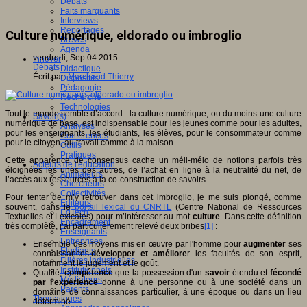
Débats
Faits marquants
Interviews
Reportages
Culture numérique, eldorado ou imbroglio
Brèves
Agenda
vendredi, Sep 04 2015
Innover
Débats
Didactique
Écrit par
Marchand Thierry
Dispositifs
Pédagogie
Recherche
Technologies
Tout le monde semble d’accord : la culture numérique, ou du moins une culture
Savoir(s)
numérique de base, est indispensable pour les jeunes comme pour les adultes,
Analyses
pour les enseignants, les étudiants, les élèves, pour le consommateur comme
Conférences
pour le citoyen, au travail comme à la maison.
Outils
Pratiques
Cette apparence de consensus cache un méli-mélo de notions parfois très
Acteurs de l'éducation
éloignées les unes des autres, de l’achat en ligne à la neutralité du net, de
Animateurs
l’accès aux ressources à la co-construction de savoirs…
Chercheurs
Collectivités
Pour tenter de m’y retrouver dans cet imbroglio, je me suis plongé, comme
Editeurs
souvent, dans le
portail lexical du CNRTL
(Centre National de Ressources
EdTech
Textuelles et Lexicales) pour m’intéresser au mot
culture
. Dans cette définition
Encadrement
très complète, j’ai particulièrement relevé deux bribes
[1]
:
Enseignants
Entreprises
Ensemble des moyens mis en œuvre par l'homme pour
augmenter
ses
Etudiants
connaissances,
développer et améliore
r les facultés de son esprit,
Filières industrielles
notamment le jugement et le goût.
Institutionnels
Qualité,
compétence
que la possession d'un
savoir
étendu et
fécondé
Médiateurs
par l'expérience
donne à une personne ou à une société dans un
Parents
domaine de connaissances particulier, à une époque ou dans un lieu
Thématiques
déterminé.