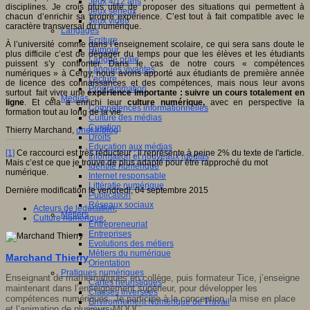
Jeux 4/12 ans
disciplines. Je crois plus utile de proposer des situations qui permettent à
Jeux sérieux
chacun d’enrichir sa propre expérience. C’est tout à fait compatible avec le
Jeux vidéo
caractère transversal du numérique.
Langages
Ecriture
À l’université comme dans l’enseignement scolaire, ce qui sera sans doute le
Humour
plus difficile c’est de dégager du temps pour que les élèves et les étudiants
Langue orale
puissent s’y confronter. Dans le cas de notre cours « compétences
Langues vivantes
numériques » à Cergy, nous avons apporté aux étudiants de première année
Lecture
de licence des connaissances et des compétences, mais nous leur avons
Programmation
surtout fait vivre une
expérience importante : suivre un cours totalement en
Médias
ligne
. Et cela a enrichi leur
culture numérique,
avec en perspective la
Compétences informationnelles
formation tout au long de la vie.
Culture des médias
Curation
Thierry Marchand,
onef.fr/blog
Droits
Education aux médias
[1]
Ce raccourci est très réducteur : il représente à peine 2% du texte de l'article.
Information et nouveaux médias
Mais c’est ce que je trouve de plus adapté pour être rapproché du mot
Identité numérique
numérique.
Internet responsable
Littératie numérique
Dernière modification le vendredi, 04 septembre 2015
Publication
Réseaux sociaux
Acteurs de leducation
,
Métiers
Culture numérique
,
Entrepreneuriat
Entreprises
Evolutions des métiers
Métiers du numérique
Marchand Thierry
Orientation
Pratiques numériques
Enseignant de mathématiques en collège, puis formateur Tice, j’enseigne
Cartes heuristiques
maintenant dans l’enseignement supérieur, pour développer les
Classes inversées
compétences numériques. Je participe à la conception, la mise en place
Environnement Numérique de Travail
et l’animation de plusieurs MOOC .