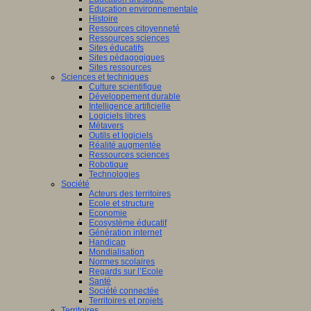
Education environnementale
Histoire
Ressources citoyenneté
Ressources sciences
Sites éducatifs
Sites pédagogiques
Sites ressources
Sciences et techniques
Culture scientifique
Développement durable
Intelligence artificielle
Logiciels libres
Métavers
Outils et logiciels
Réalité augmentée
Ressources sciences
Robotique
Technologies
Société
Acteurs des territoires
Ecole et structure
Economie
Ecosystème éducatif
Génération internet
Handicap
Mondialisation
Normes scolaires
Regards sur l’Ecole
Santé
Société connectée
Territoires et projets
Territoires