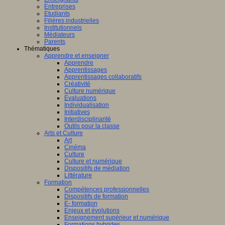
Entreprises
Etudiants
Filières industrielles
Institutionnels
Médiateurs
Parents
Thématiques
Apprendre et enseigner
Apprendre
Apprentissages
Apprentissages collaboratifs
Créativité
Culture numérique
Evaluations
Individualisation
Initiatives
Interdisciplinarité
Outils pour la classe
Arts et Culture
Art
Cinéma
Culture
Culture et numérique
Dispositifs de médiation
Littérature
Formation
Compétences professionnelles
Dispositifs de formation
E- formation
Enjeux et évolutions
Enseignement supérieur et numérique
Formations hybrides