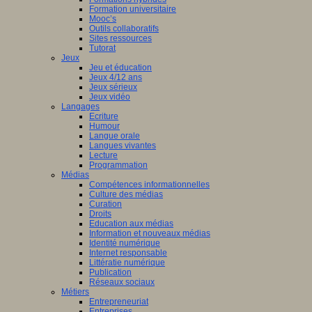
Formation universitaire
Mooc’s
Outils collaboratifs
Sites ressources
Tutorat
Jeux
Jeu et éducation
Jeux 4/12 ans
Jeux sérieux
Jeux vidéo
Langages
Ecriture
Humour
Langue orale
Langues vivantes
Lecture
Programmation
Médias
Compétences informationnelles
Culture des médias
Curation
Droits
Education aux médias
Information et nouveaux médias
Identité numérique
Internet responsable
Littératie numérique
Publication
Réseaux sociaux
Métiers
Entrepreneuriat
Entreprises