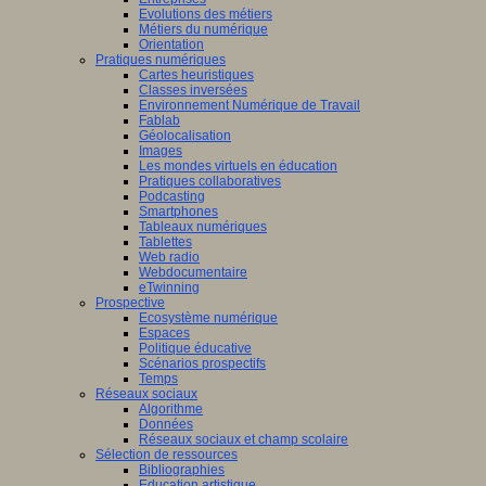
Evolutions des métiers
Métiers du numérique
Orientation
Pratiques numériques
Cartes heuristiques
Classes inversées
Environnement Numérique de Travail
Fablab
Géolocalisation
Images
Les mondes virtuels en éducation
Pratiques collaboratives
Podcasting
Smartphones
Tableaux numériques
Tablettes
Web radio
Webdocumentaire
eTwinning
Prospective
Ecosystème numérique
Espaces
Politique éducative
Scénarios prospectifs
Temps
Réseaux sociaux
Algorithme
Données
Réseaux sociaux et champ scolaire
Sélection de ressources
Bibliographies
Education artistique