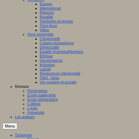
Europe
International
Régions
Ruralité
Territoires et projets
Tiers lieux
Villes
Vivre ensemble
Citoyenneté
Culture européenne
Démocratie
Egalité Hommes/Femmes
Ethique
Gouvernance
Inclusion
Laïcité
Ressources citoyenneté
Tiers - lieux
Vie scolaire et sociale
Niveaux
Périscolaire
Ecole maternelle
Ecole élémentaire
Collège
Lycée
Université
Les auteurs
Menu
S'informer