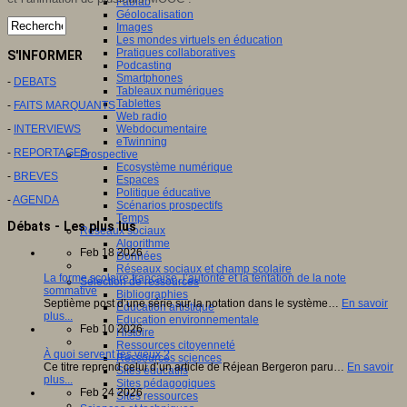
Fablab
Géolocalisation
Images
Les mondes virtuels en éducation
Pratiques collaboratives
S'INFORMER
Podcasting
Smartphones
-
DEBATS
Tableaux numériques
Tablettes
-
FAITS MARQUANTS
Web radio
-
INTERVIEWS
Webdocumentaire
eTwinning
-
REPORTAGES
Prospective
Ecosystème numérique
-
BREVES
Espaces
Politique éducative
-
AGENDA
Scénarios prospectifs
Temps
Débats - Les plus lus
Réseaux sociaux
Algorithme
Feb 18 2026
Données
Réseaux sociaux et champ scolaire
La forme scolaire française, l’autorité et la tentation de la note
Sélection de ressources
sommative
Bibliographies
Septième post d’une série sur la notation dans le système…
En savoir
Education artistique
plus...
Education environnementale
Feb 10 2026
Histoire
Ressources citoyenneté
À quoi servent les vieux ?
Ressources sciences
Ce titre reprend celui d’un article de Réjean Bergeron paru…
En savoir
Sites éducatifs
plus...
Sites pédagogiques
Feb 24 2026
Sites ressources