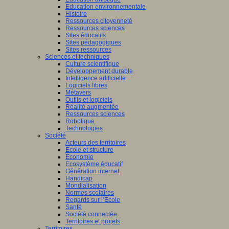
Education environnementale
Histoire
Ressources citoyenneté
Ressources sciences
Sites éducatifs
Sites pédagogiques
Sites ressources
Sciences et techniques
Culture scientifique
Développement durable
Intelligence artificielle
Logiciels libres
Métavers
Outils et logiciels
Réalité augmentée
Ressources sciences
Robotique
Technologies
Société
Acteurs des territoires
Ecole et structure
Economie
Ecosystème éducatif
Génération internet
Handicap
Mondialisation
Normes scolaires
Regards sur l’Ecole
Santé
Société connectée
Territoires et projets
Territoires