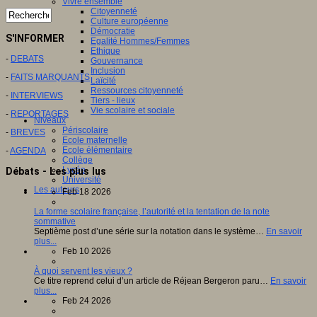
Vivre ensemble
Citoyenneté
Culture européenne
Démocratie
S'INFORMER
Egalité Hommes/Femmes
Ethique
-
DEBATS
Gouvernance
Inclusion
-
FAITS MARQUANTS
Laïcité
Ressources citoyenneté
-
INTERVIEWS
Tiers - lieux
Vie scolaire et sociale
-
REPORTAGES
Niveaux
Périscolaire
-
BREVES
Ecole maternelle
Ecole élémentaire
-
AGENDA
Collège
Lycée
Débats - Les plus lus
Université
Les auteurs
Feb 18 2026
La forme scolaire française, l’autorité et la tentation de la note
sommative
Septième post d’une série sur la notation dans le système…
En savoir
plus...
Feb 10 2026
À quoi servent les vieux ?
Ce titre reprend celui d’un article de Réjean Bergeron paru…
En savoir
plus...
Feb 24 2026