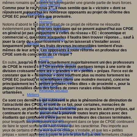
Jeux 4/12 ans
mêmes romains qui avaient su sauvegarder une grande partie de leurs forces.
Jeux sérieux
er
Comme pour le roi Pyrrus 1
, Il nous semble que la « victoire » dont se
Jeux vidéo
réjouissent aujourd’hui les nombreux opposants au projet de réforme des
Langages
CPGE EC pourrait n’être que provisoire.
Ecriture
Humour
Notons d’abord le fait que le retrait de ce projet de réforme ne résoudra
Langue orale
évidemment pas
les diverses questions qui se posent aujourd’hui aux CPGE
Langues vivantes
en général (et pas uniquement à celles du réseau « EC : économique et
Lecture
commercial »), questions auxquelles il faudra bien trouver réponse… sauf à
Programmation
jouer la carte du « pourrissement » qu’on laisserait s’installer assez
Médias
longuement pour que les fruits devenus incomestibles tombent d’eux-
Compétences informationnelles
mêmes de leur arbre
.
Les opposants à toute réforme en profondeur des
Culture des médias
CPGE sont-ils conscients de ce risque ?
Curation
Droits
En outre
, jusqu’où le front actuellement majoritairement uni des professeurs
Education aux médias
de CPGE le restera-t-il ?
On assiste depuis quelques temps à une sorte de
Information et nouveaux médias
division croissante entre les « grandes » et « petites » prépas
.
Force est de
Identité numérique
constater que le « désamour » dont souffrent plus ou moins fortement les
Internet responsable
CPGE EC (surtout) et scientifiques (dans une moindre mesure), concerne
Littératie numérique
principalement les « petites prépas», celles dites « de proximité », pour la
Publication
plupart installées dans des lycées de zones rurales et/ou faiblement
Réseaux sociaux
urbanisées
.
Métiers
Entrepreneuriat
Ce sont ces dernières qui subissent le plus le phénomène de diminution de
Entreprises
l’attractivité des CPGE, et sont de ce fait, pour certaines, menacées de
Evolutions des métiers
fermeture, un phénomène qui ne concerne pas ou peu les autres prépas, qui
Métiers du numérique
continuent de n’avoir aucun mal à pourvoir toutes leurs places avec des
Orientation
étudiants qui continuent d’être parmi les meilleurs des classes terminales
,
Pratiques numériques
pour lesquels les professeurs qui enseignent dans ce type de CPGE continuent
Cartes heuristiques
de faire le sport scolaire de haut niveau qui les caractérise. Peu importe aux
Classes inversées
yeux de certains d’entre eux que ce clivage s’installe, et que les « petites
Environnement Numérique de Travail
prépas » soient appelées à payer le prix le plus fort par des fermetures chaque