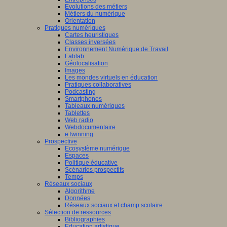
Evolutions des métiers
Métiers du numérique
Orientation
Pratiques numériques
Cartes heuristiques
Classes inversées
Environnement Numérique de Travail
Fablab
Géolocalisation
Images
Les mondes virtuels en éducation
Pratiques collaboratives
Podcasting
Smartphones
Tableaux numériques
Tablettes
Web radio
Webdocumentaire
eTwinning
Prospective
Ecosystème numérique
Espaces
Politique éducative
Scénarios prospectifs
Temps
Réseaux sociaux
Algorithme
Données
Réseaux sociaux et champ scolaire
Sélection de ressources
Bibliographies
Education artistique