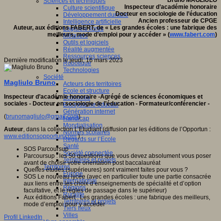
Sciences et techniques
Inspecteur d’académie honoraire
Culture scientifique
Docteur en sociologie de l’éducation
Développement durable
Ancien professeur de CPGE
Intelligence artificielle
Auteur, aux éditions FABERT, de « Les grandes écoles : une fabrique des
Logiciels libres
meilleurs, mode d’emploi pour y accéder » (
www.fabert.com
)
Métavers
Outils et logiciels
Réalité augmentée
Ressources sciences
Dernière modification le jeudi, 16 mars 2023
Robotique
Technologies
Société
Magliulo Bruno
Acteurs des territoires
Ecole et structure
Inspecteur d’académie honoraire -Agrégé de sciences économiques et
Economie
sociales - Docteur en sociologie de l’éducation - Formateur/conférencier -
Ecosystème éducatif
Génération internet
(
brunomagliulo@gmail.com
)
Handicap
Mondialisation
Auteur
, dans la collection L’Etudiant (diffusion par les éditions de l’Opportun :
Normes scolaires
www.editionsopportun.com
) :
Regards sur l’Ecole
Santé
SOS Parcoursup
Société connectée
Parcoursup : les 50 questions que vous devez absolument vous poser
Territoires et projets
avant de choisir votre orientation post baccalauréat
Territoires
Quelles études (supérieures) sont vraiment faites pour vous ?
Europe
SOS Le nouveau lycée (avec en particulier toute une partie consacrée
International
aux liens entre les choix d’enseignements de spécialité et d’option
Régions
facultative, et le règles de passage dans le supérieur)
Ruralité
Aux éditions Fabert : Les grandes écoles : une fabrique des meilleurs,
Territoires et projets
mode d’emploi pour y accéder
Tiers lieux
Villes
Profil LinkedIn