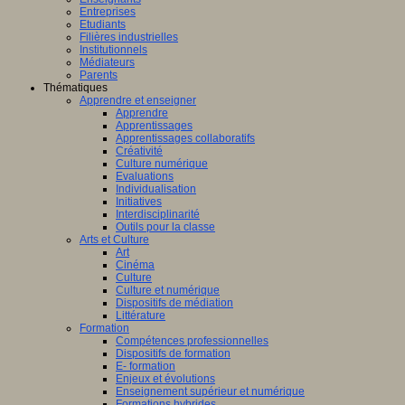
Entreprises
Etudiants
Filières industrielles
Institutionnels
Médiateurs
Parents
Thématiques
Apprendre et enseigner
Apprendre
Apprentissages
Apprentissages collaboratifs
Créativité
Culture numérique
Evaluations
Individualisation
Initiatives
Interdisciplinarité
Outils pour la classe
Arts et Culture
Art
Cinéma
Culture
Culture et numérique
Dispositifs de médiation
Littérature
Formation
Compétences professionnelles
Dispositifs de formation
E- formation
Enjeux et évolutions
Enseignement supérieur et numérique
Formations hybrides