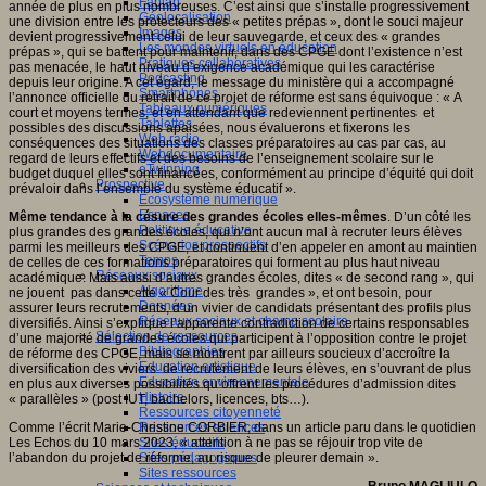
Fablab
année de plus en plus nombreuses. C’est ainsi que s’installe progressivement
Géolocalisation
une division entre les protecteurs des « petites prépas », dont le souci majeur
Images
devient progressivement celui de leur sauvegarde, et ceux des « grandes
Les mondes virtuels en éducation
prépas », qui se battent pour maintenir, dans des CPGE dont l’existence n’est
Pratiques collaboratives
pas menacée, le haut niveau d’exigence académique qui les caractérise
Podcasting
depuis leur origine. A cet égard, le message du ministère qui a accompagné
Smartphones
l’annonce officielle du retrait de ce projet de réforme est sans équivoque : « A
Tableaux numériques
court et moyens termes, et en attendant que redeviennent pertinentes et
Tablettes
possibles des discussions apaisées, nous évaluerons et fixerons les
Web radio
conséquences des situations des classes préparatoires au cas par cas, au
Webdocumentaire
regard de leurs effectifs et des besoins de l’enseignement scolaire sur le
eTwinning
budget duquel elles sont financées, conformément au principe d’équité qui doit
Prospective
prévaloir dans l’ensemble du système éducatif ».
Ecosystème numérique
Espaces
Même tendance à la césure des grandes écoles elles-mêmes
. D’un côté les
Politique éducative
plus grandes des grandes écoles, qui n’ont aucun mal à recruter leurs élèves
Scénarios prospectifs
parmi les meilleurs des CPGE, et continuent d’en appeler en amont au maintien
Temps
de celles de ces formations préparatoires qui forment au plus haut niveau
Réseaux sociaux
académique. Mais aussi d’autres grandes écoles, dites « de second rang », qui
Algorithme
ne jouent pas dans cette « Cour des très grandes », et ont besoin, pour
Données
assurer leurs recrutements, d’un vivier de candidats présentant des profils plus
Réseaux sociaux et champ scolaire
diversifiés. Ainsi s’explique l’apparente contradiction de certains responsables
Sélection de ressources
d’une majorité de grandes écoles qui participent à l’opposition contre le projet
Bibliographies
de réforme des CPGE, mais se montrent par ailleurs soucieux d’accroître la
Education artistique
diversification des viviers de recrutement de leurs élèves, en s’ouvrant de plus
Education environnementale
en plus aux diverses possibilités qu’offrent les procédures d’admission dites
Histoire
« parallèles » (post IUT, bachelors, licences, bts…).
Ressources citoyenneté
Comme l’écrit Marie-Christine CORBIER, dans un article paru dans le quotidien
Ressources sciences
Les Echos du 10 mars 2023, « attention à ne pas se réjouir trop vite de
Sites éducatifs
l’abandon du projet de réforme, au risque de pleurer demain ».
Sites pédagogiques
Sites ressources
Bruno MAGLIULO