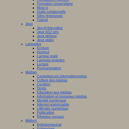
Formation universitaire
Mooc’s
Outils collaboratifs
Sites ressources
Tutorat
Jeux
Jeu et éducation
Jeux 4/12 ans
Jeux sérieux
Jeux vidéo
Langages
Ecriture
Humour
Langue orale
Langues vivantes
Lecture
Programmation
Médias
Compétences informationnelles
Culture des médias
Curation
Droits
Education aux médias
Information et nouveaux médias
Identité numérique
Internet responsable
Littératie numérique
Publication
Réseaux sociaux
Métiers
Entrepreneuriat
Entreprises