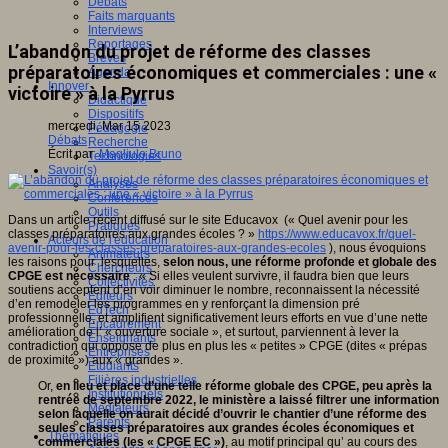
Débats
Faits marquants
Interviews
Reportages
L’abandon du projet de réforme des classes
Brèves
préparatoires économiques et commerciales : une «
Agenda
Innover
victoire » à la Pyrrus
Didactique
Dispositifs
mercredi, Mar 15 2023
Pédagogie
Débats
Recherche
Écrit par
Magliulo Bruno
Technologies
Savoir(s)
Analyses
Conférences
Outils
Dans un article récent diffusé sur le site Educavox (« Quel avenir pour les
Pratiques
classes préparatoires aux grandes écoles ? »
https://www.educavox.fr/quel-
Acteurs de l'éducation
avenir-pour-les-classes-preparatoires-aux-grandes-ecoles
), nous évoquions
Animateurs
les raisons pour lesquelles,
selon nous, une réforme profonde et globale des
Chercheurs
CPGE est nécessaire
: « Si elles veulent survivre, il faudra bien que leurs
Collectivités
soutiens acceptent d’en voir diminuer le nombre, reconnaissent la nécessité
Editeurs
d’en remodeler les programmes en y renforçant la dimension pré
EdTech
professionnelle, et amplifient significativement leurs efforts en vue d’une nette
Encadrement
amélioration de l’ « ouverture sociale », et surtout, parviennent à lever la
Enseignants
contradiction qui oppose de plus en plus les « petites » CPGE (dites « prépas
Entreprises
de proximité ») aux « grandes ».
Etudiants
Filières industrielles
Or,
en lieu et place d’une telle réforme globale des CPGE, peu après la
Institutionnels
rentrée de septembre 2022, le ministère a laissé filtrer une information
Médiateurs
selon laquelle on aurait décidé d’ouvrir le chantier d’une réforme des
Parents
seules classes préparatoires aux grandes écoles économiques et
Thématiques
commerciales (les « CPGE EC »)
, au motif principal qu’ au cours des