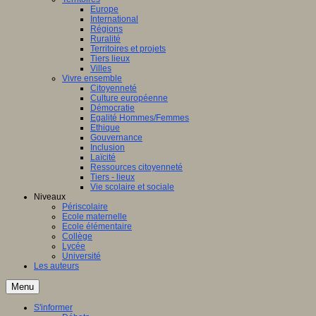
Europe
International
Régions
Ruralité
Territoires et projets
Tiers lieux
Villes
Vivre ensemble
Citoyenneté
Culture européenne
Démocratie
Egalité Hommes/Femmes
Ethique
Gouvernance
Inclusion
Laïcité
Ressources citoyenneté
Tiers - lieux
Vie scolaire et sociale
Niveaux
Périscolaire
Ecole maternelle
Ecole élémentaire
Collège
Lycée
Université
Les auteurs
Menu
S'informer