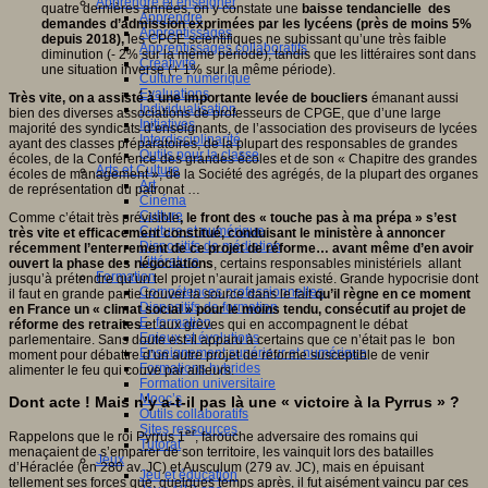
Apprendre et enseigner
quatre dernières années, on y constate une
baisse tendancielle des
Apprendre
demandes d’admission exprimées par les lycéens (près de moins 5%
Apprentissages
depuis 2018),
les CPGE scientifiques ne subissant qu’une très faible
Apprentissages collaboratifs
diminution (- 2% sur la même période), tandis que les littéraires sont dans
Créativité
une situation inverse (+ 1% sur la même période).
Culture numérique
Evaluations
Très vite, on a assisté à une importante levée de boucliers
émanant aussi
Individualisation
bien des diverses associations de professeurs de CPGE, que d’une large
Initiatives
majorité des syndicats d’enseignants, de l’association des proviseurs de lycées
Interdisciplinarité
ayant des classes préparatoires, de la plupart des responsables de grandes
Outils pour la classe
écoles, de la Conférence des grandes écoles et de son « Chapitre des grandes
Arts et Culture
écoles de management », de la Société des agrégés, de la plupart des organes
Art
de représentation du patronat …
Cinéma
Culture
Comme c’était très prévisible
, le front des « touche pas à ma prépa » s’est
Culture et numérique
très vite et efficacement constitué,
conduisant le ministère à annoncer
Dispositifs de médiation
récemment l’enterrement de ce projet de réforme… avant même d’en avoir
Littérature
ouvert la phase des négociations
, certains responsables ministériels allant
Formation
jusqu’à prétendre qu’un tel projet n’aurait jamais existé. Grande hypocrisie dont
Compétences professionnelles
il faut en grande partie trouver la source dans le fait
qu’il règne en ce moment
Dispositifs de formation
en France un « climat social » pour le moins tendu, consécutif au projet de
E- formation
réforme des retraites
et aux grèves qui en accompagnent le débat
Enjeux et évolutions
parlementaire. Sans doute est-il apparu à certains que ce n’était pas le bon
Enseignement supérieur et numérique
moment pour débattre d’un autre projet de réforme susceptible de venir
Formations hybrides
alimenter le feu qui couve par ailleurs.
Formation universitaire
Mooc’s
Dont acte ! Mais n’y a-t-il pas là une « victoire à la Pyrrus » ?
Outils collaboratifs
Sites ressources
er
Rappelons que le roi Pyrrus 1
, farouche adversaire des romains qui
Tutorat
menaçaient de s’emparer de son territoire, les vainquit lors des batailles
Jeux
d’Héraclée (en 280 av. JC) et Ausculum (279 av. JC), mais en épuisant
Jeu et éducation
tellement ses forces que, quelques temps après, il fut aisément vaincu par ces