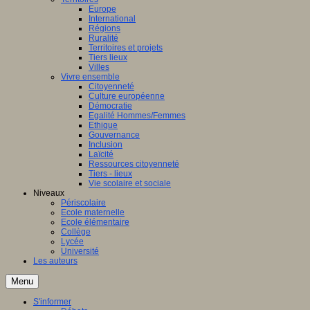
Europe
International
Régions
Ruralité
Territoires et projets
Tiers lieux
Villes
Vivre ensemble
Citoyenneté
Culture européenne
Démocratie
Egalité Hommes/Femmes
Ethique
Gouvernance
Inclusion
Laïcité
Ressources citoyenneté
Tiers - lieux
Vie scolaire et sociale
Niveaux
Périscolaire
Ecole maternelle
Ecole élémentaire
Collège
Lycée
Université
Les auteurs
Menu
S'informer