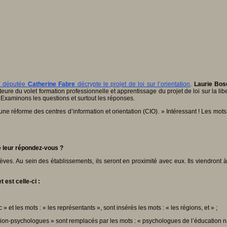
a députée
Catherine Fabre
décrypte le projet de loi sur l’orientation
.
Laurie Bos
ure du volet formation professionnelle et apprentissage du projet de loi sur la lib
 Examinons les questions et surtout les réponses.
 une réforme des centres d’information et orientation (CIO). » Intéressant ! Les mot
e leur répondez-vous ?
élèves. Au sein des établissements, ils seront en proximité avec eux. Ils viendront 
 est celle-ci :
» et les mots : « les représentants », sont insérés les mots : « les régions, et » ;
ntation-psychologues » sont remplacés par les mots : « psychologues de l’éducation n