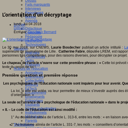
Débats
Faits marquants
Interviews
Reportages
L’orientation d’un décryptage
Brèves
Agenda
lundi, Jui 04 2018
Innover
Débats
Didactique
Écrit par
Desclaux Bernard
Dispositifs
Pédagogie
Recherche
Technologies
Le 30 mai 2018, sur CNEWS,
Laurie Bosdecher
publiait un article intitulé :
L
Savoir(s)
supérieure de journalisme de Lille.
Catherine Fabre
, députée LREM, est rapporte
Analyses
personnes très compétentes, pour des raisons diverses, pour décrypter ce projet.
Conférences
Outils
Le chapeau de l’article s’ouvre sur cette première phrase : «
Cette loi prévoit
Pratiques
texte du projet de loi !
Acteurs de l'éducation
Animateurs
Première question et première réponse
Chercheurs
Collectivités
Les psychologues de l’Education nationale sont inquiets pour leur avenir. Qu
Editeurs
EdTech
La loi, si elle est votée, va leur permettre de mieux s’investir auprès des 
Encadrement
d’orientation. »
Enseignants
Entreprises
La seule occurrence de « psychologue de l’éducation nationale » dans le projet
Etudiants
Filières industrielles
« II. – Le code de l’éducation est ainsi modifié :
Institutionnels
Médiateurs
1° Au deuxième alinéa de l’article L. 313-6, entre les mots : « en liaison avec 
Parents
2° Au troisième alinéa de l’article L. 331-7, les mots : « conseillers d’orie
Thématiques