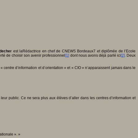
decher
est laRédactrice en chef de CNEWS Bordeaux7 et diplômée de l’Ecole
erté de choisir son avenir professionnel
[1]
dont nous avons déjà parlé ici
[2]
. Deux
s « centre d’information et d’orientation » et « CIO » n’apparaissent jamais dans le
à leur public. Ce ne sera plus aux élèves d’aller dans les centres d’information et
ationale ». »