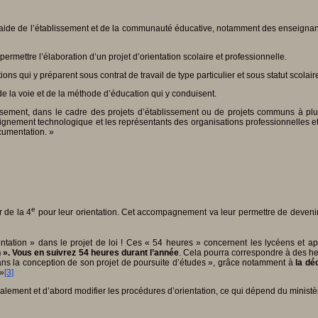
l’aide de l’établissement et de la communauté éducative, notamment des enseignants 
ermettre l’élaboration d’un projet d’orientation scolaire et professionnelle.
ons qui y préparent sous contrat de travail de type particulier et sous statut scolair
, de la voie et de la méthode d’éducation qui y conduisent.
issement, dans le cadre des projets d’établissement ou de projets communs à plu
eignement technologique et les représentants des organisations professionnelles et
ocumentation. »
e
r de la 4
pour leur orientation. Cet accompagnement va leur permettre de devenir p
ntation » dans le projet de loi ! Ces « 54 heures » concernent les lycéens et a
on ». Vous en suivrez 54 heures durant l’année
. Cela pourra correspondre à des heu
 dans la conception de son projet de poursuite d’études », grâce notamment à
la dé
 »
[3]
ut également et d’abord modifier les procédures d’orientation, ce qui dépend du minist