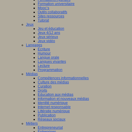
Formation universitaire
Mooc’s
Outils collaboratifs
Sites ressources
Tutorat
Jeux
Jeu et éducation
Jeux 4/12 ans
Jeux sérieux
Jeux vidéo
Langages
Ecriture
Humour
Langue orale
Langues vivantes
Lecture
Programmation
Médias
Compétences informationnelles
Culture des médias
Curation
Droits
Education aux médias
Information et nouveaux médias
Identité numérique
Internet responsable
Littératie numérique
Publication
Réseaux sociaux
Métiers
Entrepreneuriat
Entreprises