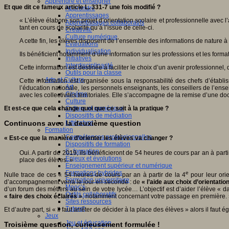
Apprendre et enseigner
Et que dit ce fameux article L. 331-7 une fois modifié ?
Apprendre
Apprentissages
« L’élève élabore son projet d’orientation scolaire et professionnelle avec 
Apprentissages collaboratifs
tant en cours de scolarité qu’à l’issue de celle-ci.
Créativité
Culture numérique
A cette fin, les élèves disposent de l’ensemble des informations de nature à p
Evaluations
Individualisation
Ils bénéficient notamment d’une information sur les professions et les formati
Initiatives
Interdisciplinarité
Cette information est destinée à faciliter le choix d’un avenir professionnel
Outils pour la classe
Arts et Culture
Cette information est organisée sous la responsabilité des chefs d’établ
Art
l’éducation nationale, les personnels enseignants, les conseillers de l’ens
Cinéma
avec les collectivités territoriales. Elle s’accompagne de la remise d’une d
Culture
Et est-ce que cela change quoi que ce soit à la pratique ?
Culture et numérique
Dispositifs de médiation
Continuons avec la deuxième question
Littérature
Formation
Compétences professionnelles
« Est-ce que la manière d’orienter les élèves va changer ?
Dispositifs de formation
E- formation
Oui. A partir de 2019, ils bénéficieront de 54 heures de cours par an à parti
Enjeux et évolutions
place des élèves. »
Enseignement supérieur et numérique
Formations hybrides
e
Nulle trace de ces « 54 heures de cours par an à partir de la 4
pour leur orie
Formation universitaire
d’accompagnement verra le jour en seconde : de
« l’aide aux choix d’orientati
Mooc’s
d’un forum des métiers au sein de votre lycée… L’objectif est d’aider l’élève «
Outils collaboratifs
« faire des choix éclairés »
, notamment concernant votre passage en première.
Sites ressources
Tutorat
Et d’autre part, si « Il faut arrêter de décider à la place des élèves » alors il fa
Jeux
Jeu et éducation
Troisième question, curieusement formulée !