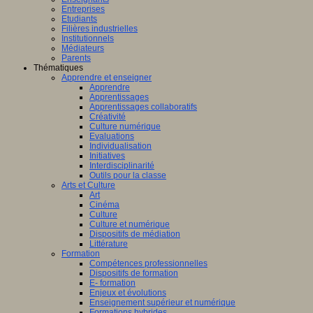
Entreprises
Etudiants
Filières industrielles
Institutionnels
Médiateurs
Parents
Thématiques
Apprendre et enseigner
Apprendre
Apprentissages
Apprentissages collaboratifs
Créativité
Culture numérique
Evaluations
Individualisation
Initiatives
Interdisciplinarité
Outils pour la classe
Arts et Culture
Art
Cinéma
Culture
Culture et numérique
Dispositifs de médiation
Littérature
Formation
Compétences professionnelles
Dispositifs de formation
E- formation
Enjeux et évolutions
Enseignement supérieur et numérique
Formations hybrides