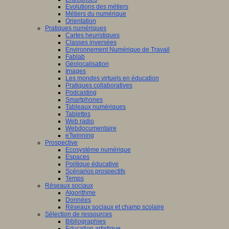
Evolutions des métiers
Métiers du numérique
Orientation
Pratiques numériques
Cartes heuristiques
Classes inversées
Environnement Numérique de Travail
Fablab
Géolocalisation
Images
Les mondes virtuels en éducation
Pratiques collaboratives
Podcasting
Smartphones
Tableaux numériques
Tablettes
Web radio
Webdocumentaire
eTwinning
Prospective
Ecosystème numérique
Espaces
Politique éducative
Scénarios prospectifs
Temps
Réseaux sociaux
Algorithme
Données
Réseaux sociaux et champ scolaire
Sélection de ressources
Bibliographies
Education artistique