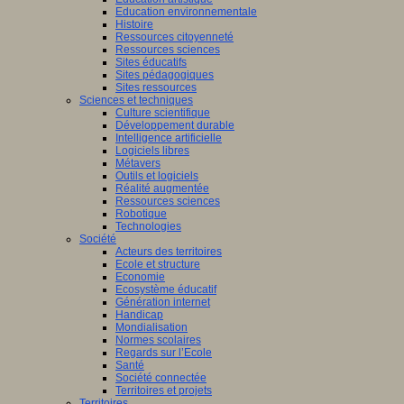
Education environnementale
Histoire
Ressources citoyenneté
Ressources sciences
Sites éducatifs
Sites pédagogiques
Sites ressources
Sciences et techniques
Culture scientifique
Développement durable
Intelligence artificielle
Logiciels libres
Métavers
Outils et logiciels
Réalité augmentée
Ressources sciences
Robotique
Technologies
Société
Acteurs des territoires
Ecole et structure
Economie
Ecosystème éducatif
Génération internet
Handicap
Mondialisation
Normes scolaires
Regards sur l’Ecole
Santé
Société connectée
Territoires et projets
Territoires