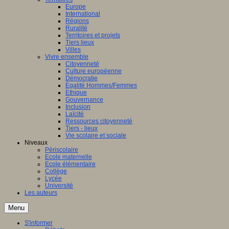
Europe
International
Régions
Ruralité
Territoires et projets
Tiers lieux
Villes
Vivre ensemble
Citoyenneté
Culture européenne
Démocratie
Egalité Hommes/Femmes
Ethique
Gouvernance
Inclusion
Laïcité
Ressources citoyenneté
Tiers - lieux
Vie scolaire et sociale
Niveaux
Périscolaire
Ecole maternelle
Ecole élémentaire
Collège
Lycée
Université
Les auteurs
Menu
S'informer