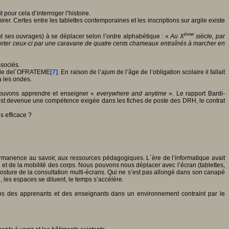
 pour cela d’interroger l’histoire.
er. Certes entre les tablettes contemporaines et les inscriptions sur argile existe
ème
ant ses ouvrages) à se déplacer selon l’ordre alphabétique : «
Au X
siècle, par
nsporter ceux-ci par une caravane de quatre cents chameaux entraînés à marcher en
ssociés.
égide del´OFRATEME
[7]
. En raison de l’ajum de l’âge de l’obligation scolaire il fallait
a les ondes.
 pouvons apprendre et enseigner «
everywhere and anytime
». Le rapport Bardi-
 est devenue une compétence exigée dans les fiches de poste des DRH, le contrat
us efficace ?
 permanence au savoir, aux ressources pédagogiques. L´ère de l’informatique avait
et de la mobilité des corps. Nous pouvons nous déplacer avec l’écran (tablettes,
osture de la consultation multi-écrans. Qui ne s’est pas allongé dans son canapé
les espaces se diluent, le temps s’accélère.
rps des apprenants et des enseignants dans un environnement contraint par le