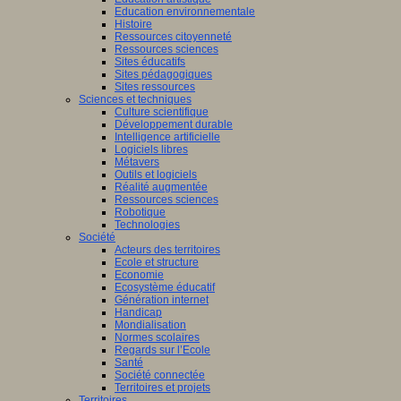
Education environnementale
Histoire
Ressources citoyenneté
Ressources sciences
Sites éducatifs
Sites pédagogiques
Sites ressources
Sciences et techniques
Culture scientifique
Développement durable
Intelligence artificielle
Logiciels libres
Métavers
Outils et logiciels
Réalité augmentée
Ressources sciences
Robotique
Technologies
Société
Acteurs des territoires
Ecole et structure
Economie
Ecosystème éducatif
Génération internet
Handicap
Mondialisation
Normes scolaires
Regards sur l’Ecole
Santé
Société connectée
Territoires et projets
Territoires