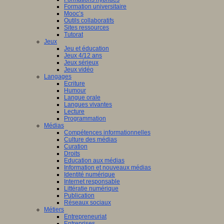
Formation universitaire
Mooc’s
Outils collaboratifs
Sites ressources
Tutorat
Jeux
Jeu et éducation
Jeux 4/12 ans
Jeux sérieux
Jeux vidéo
Langages
Ecriture
Humour
Langue orale
Langues vivantes
Lecture
Programmation
Médias
Compétences informationnelles
Culture des médias
Curation
Droits
Education aux médias
Information et nouveaux médias
Identité numérique
Internet responsable
Littératie numérique
Publication
Réseaux sociaux
Métiers
Entrepreneuriat
Entreprises