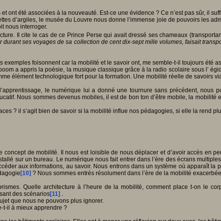
 et ont été associées à la nouveauté. Est-ce une évidence ? Ce n’est pas sûr, il suffit
blettes d’argiles, le musée du Louvre nous donne l’immense joie de pouvoirs les admir
it nous interroger.
lecture. Il cite le cas de ce Prince Perse qui avait dressé ses chameaux (transport
r durant ses voyages de sa collection de cent dix-sept mille volumes, faisait tra
s exemples foisonnent car la mobilité et le savoir ont, me semble-t-il toujours été a
oom a appris la poésie, la musique classique grâce à la radio scolaire sous l’ 
omme élément technologique fort pour la formation. Une mobilité réelle de savoirs vi
de l’apprentissage, le numérique lui a donné une tournure sans précédent, nous
catif. Nous sommes devenus mobiles, il est de bon ton d’être mobile, la mobilité
ces ? il s’agit bien de savoir si la mobilité influe nos pédagogies, si elle la rend pl
r le concept de mobilité. Il nous est loisible de nous déplacer et d’avoir accès en
allé sur un bureau. Le numérique nous fait entrer dans l’ère des écrans multiples 
ccéder aux informations, au savoir. Nous entrons dans un système où apparaît la p
édagogie
[10]
? Nous sommes entrés résolument dans l’ère de la mobilité exacerbée, 
rismes. Quelle architecture à l’heure de la mobilité, comment place t-on le co
isant des scénarios
[11]
.
 sujet que nous ne pouvons plus ignorer.
-t-il à mieux apprendre ?