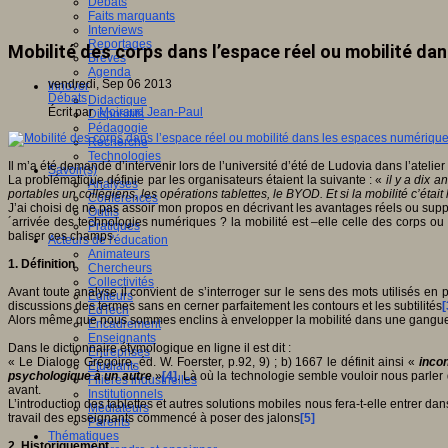
Débats
Faits marquants
Interviews
Reportages
Mobilité des corps dans l’espace réel ou mobilité da
Brèves
Agenda
vendredi, Sep 06 2013
Innover
Débats
Didactique
Écrit par
Moiraud Jean-Paul
Dispositifs
Pédagogie
Recherche
Technologies
Il m’a été demandé d’intervenir lors de l’université d’été de Ludovia dans l’atelier 
Savoir(s)
La problématique définie par les organisateurs étaient la suivante : «
il y a dix 
Analyses
portables un collégiens, les opérations tablettes, le BYOD. Et si la mobilité c’étai
Conférences
J’ai choisi de ne pas assoir mon propos en décrivant les avantages réels ou suppo
Outils
´arrivée des technologies numériques ? la mobilité est –elle celle des corps ou 
Pratiques
baliser ces champs.
Acteurs de l'éducation
Animateurs
1.
Définition
Chercheurs
Collectivités
Avant toute analyse il convient de s’interroger sur le sens des mots utilisés e
Editeurs
discussions des termes sans en cerner parfaitement les contours et les subtilités
[
EdTech
Alors même que nous sommes enclins à envelopper la mobilité dans une gangue po
Encadrement
Enseignants
Dans le dictionnaire étymologique en ligne il est dit :
Entreprises
« Le Dialoge Grégoire, éd. W. Foerster, p.92, 9) ; b) 1667 le définit ainsi «
incon
Etudiants
psychologique à un autre
»
[4]
. Là où la technologie semble vouloir nous parler
Filières industrielles
avant.
Institutionnels
L’introduction des tablettes et autres solutions mobiles nous fera-t-elle entrer da
Médiateurs
travail des enseignants commencé à poser des jalons
[5]
Parents
Thématiques
2.
Historiquement