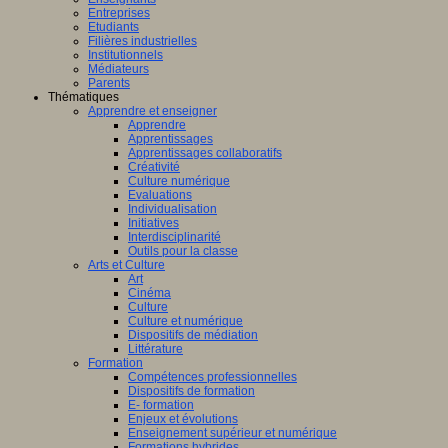
Entreprises
Etudiants
Filières industrielles
Institutionnels
Médiateurs
Parents
Thématiques
Apprendre et enseigner
Apprendre
Apprentissages
Apprentissages collaboratifs
Créativité
Culture numérique
Evaluations
Individualisation
Initiatives
Interdisciplinarité
Outils pour la classe
Arts et Culture
Art
Cinéma
Culture
Culture et numérique
Dispositifs de médiation
Littérature
Formation
Compétences professionnelles
Dispositifs de formation
E- formation
Enjeux et évolutions
Enseignement supérieur et numérique
Formations hybrides