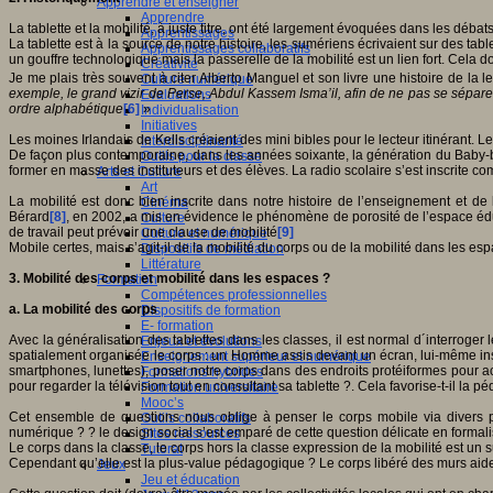
Apprendre et enseigner
Apprendre
La tablette et la mobilité, à juste titre, ont été largement évoquées dans les débats
Apprentissages
La tablette est à la source de notre histoire, les sumériens écrivaient sur des ta
Apprentissages collaboratifs
un gouffre technologique mais la passerelle de la mobilité est un lien fort. Cela do
Créativité
Je me plais très souvent à citer Alberto Manguel et son livre une histoire de la 
Culture numérique
exemple, le grand vizir de Perse, Abdul Kassem Isma’il, afin de ne pas se sépare
Evaluations
ordre alphabétique
[6]
»
Individualisation
Initiatives
Les moines Irlandais de Kells créaient des mini bibles pour le lecteur itinérant. Le
Interdisciplinarité
De façon plus contemporaine, dans les années soixante, la génération du Baby-b
Outils pour la classe
former en masse des instituteurs et des élèves. La radio scolaire s’est inscrite c
Arts et Culture
Art
La mobilité est donc bien inscrite dans notre histoire de l’enseignement et 
Cinéma
Bérard
[8]
, en 2002, a mis en évidence le phénomène de porosité de l’espace édu
Culture
de travail peut prévoir une clause de mobilité
[9]
Culture et numérique
Mobile certes, mais s’agit-il de la mobilité du corps ou de la mobilité dans les espa
Dispositifs de médiation
Littérature
3.
Mobilité des corps et mobilité dans les espaces ?
Formation
Compétences professionnelles
a.
La mobilité des corps
Dispositifs de formation
E- formation
Avec la généralisation des tablettes dans les classes, il est normal d´interroge
Enjeux et évolutions
spatialement organisée le corps : un Homme assis devant un écran, lui-même inst
Enseignement supérieur et numérique
smartphones, lunettes), poser notre corps dans des endroits protéiformes pour a
Formations hybrides
pour regarder la télévision tout en consultant sa tablette ?. Cela favorise-t-il la p
Formation universitaire
Mooc’s
Cet ensemble de questions nous oblige à penser le corps mobile via divers p
Outils collaboratifs
numérique ? ? le design social s’est emparé de cette question délicate en formal
Sites ressources
Le corps dans la classe, le corps hors la classe expression de la mobilité est un
Tutorat
Cependant qu’elle est la plus-value pédagogique ? Le corps libéré des murs aide
Jeux
Jeu et éducation