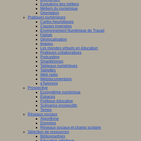
Evolutions des métiers
Métiers du numérique
Orientation
Pratiques numériques
Cartes heuristiques
Classes inversées
Environnement Numérique de Travail
Fablab
Géolocalisation
Images
Les mondes virtuels en éducation
Pratiques collaboratives
Podcasting
Smartphones
Tableaux numériques
Tablettes
Web radio
Webdocumentaire
eTwinning
Prospective
Ecosystème numérique
Espaces
Politique éducative
Scénarios prospectifs
Temps
Réseaux sociaux
Algorithme
Données
Réseaux sociaux et champ scolaire
Sélection de ressources
Bibliographies
Education artistique