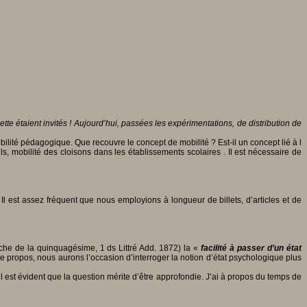
lette étaient invités ! Aujourd’hui, passées les expérimentations, de distribution de
ilité pédagogique. Que recouvre le concept de mobilité ? Est-il un concept lié à l
s, mobilité des cloisons dans les établissements scolaires . Il est nécessaire de
e. Il est assez fréquent que nous employions à longueur de billets, d’articles et de
che de la quinquagésime, 1 ds Littré Add. 1872) la «
facilité à passer d’un état
 propos, nous aurons l’occasion d’interroger la notion d’état psychologique plus
 il est évident que la question mérite d’être approfondie. J’ai à propos du temps de