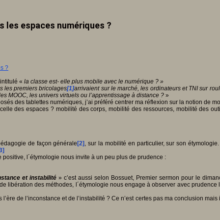
ns les espaces numériques ?
intitulé «
la classe est- elle plus mobile avec le numérique ? »
ans les premiers bricolages
[1]
arrivaient sur le marché, les ordinateurs et TNI sur rou
t les MOOC, les univers virtuels ou l’apprentissage à distance ?
»
sés des tablettes numériques, j’ai préféré centrer ma réflexion sur la notion de mob
celle des espaces ? mobilité des corps, mobilité des ressources, mobilité des outil
n pédagogie de façon générale
[2]
, sur la mobilité en particulier, sur son étymologi
3]
sitive, l´étymologie nous invite à un peu plus de prudence :
stance et instabilité
» c’est aussi selon Bossuet, Premier sermon pour le diman
 de libération des méthodes, l´étymologie nous engage à observer avec prudence le
ns l’ère de l’inconstance et de l’instabilité ? Ce n’est certes pas ma conclusion mais