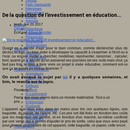
Débats
Faits marquants
Interviews
Reportages
De la question de l'investissement en éducation...
Brèves
Agenda
jeudi, Juil 20 2017
Innover
Débats
Didactique
Écrit par
Elbaz Jennifer
Dispositifs
Pédagogie
Recherche
Technologies
Quand on a décidé d'agir pour le bien commun, comme déclencher plus de
Savoir(s)
déclics lecture, ou bien aider à développer la capacité à s'exprimer à l'écrit ou à
Analyses
l'oral, ou encore inciter à chercher, modéliser, représenter, raisonner... calculer,
Conférences
bref, quand on a décidé qu'on passerait ses journées (et ses nuits mais chut, ça
Outils
faut pas trop le dire) à faire vivre un projet à visée éducative, comment est-ce
Pratiques
que ça se passe au niveau financier ?
Acteurs de l'éducation
Animateurs
On avait évoqué le sujet par
ici
il y a quelques semaines, et
Chercheurs
bim, le revoilà sur le tapis.
Collectivités
Editeurs
Pourquoi ?
EdTech
Encadrement
Parce que nous vivons dans un monde matérialisé. Tout a un
Enseignants
prix.
Entreprises
Etudiants
L'appareil que vous avez dans les mains pour lire ces quelques lignes, une
Filières industrielles
baguette, du papier, de l'encre, etc. Ces prix ont été fixés en fonction des coûts
Institutionnels
que les matériaux ont généré, et en fonction d'un marché, lui-même confirmé
Médiateurs
par une vente, qui a permis d'ajuster le prix de sortie, celui que vous avez payé
Parents
pour devenir propriétaire de cet appareil, cette baguette, ce papier, cette encre.
Thématiques