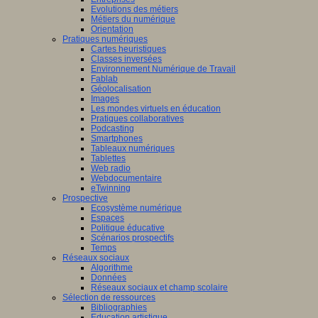
Evolutions des métiers
Métiers du numérique
Orientation
Pratiques numériques
Cartes heuristiques
Classes inversées
Environnement Numérique de Travail
Fablab
Géolocalisation
Images
Les mondes virtuels en éducation
Pratiques collaboratives
Podcasting
Smartphones
Tableaux numériques
Tablettes
Web radio
Webdocumentaire
eTwinning
Prospective
Ecosystème numérique
Espaces
Politique éducative
Scénarios prospectifs
Temps
Réseaux sociaux
Algorithme
Données
Réseaux sociaux et champ scolaire
Sélection de ressources
Bibliographies
Education artistique