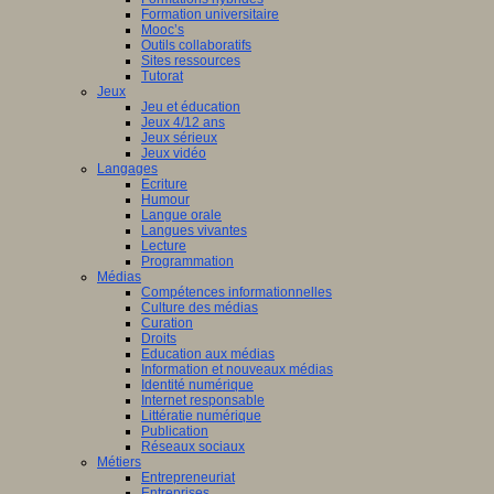
Formation universitaire
Mooc’s
Outils collaboratifs
Sites ressources
Tutorat
Jeux
Jeu et éducation
Jeux 4/12 ans
Jeux sérieux
Jeux vidéo
Langages
Ecriture
Humour
Langue orale
Langues vivantes
Lecture
Programmation
Médias
Compétences informationnelles
Culture des médias
Curation
Droits
Education aux médias
Information et nouveaux médias
Identité numérique
Internet responsable
Littératie numérique
Publication
Réseaux sociaux
Métiers
Entrepreneuriat
Entreprises