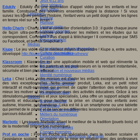
Jeux 4/12 ans
Jeux sérieux
Edukily
: Edukily est une application d'appel vidéo pour les enfants et leur
Jeux vidéo
famille. Construisez des souvenirs ensemble malgré la distance ! Si vous
Langages
suivez les lignes pendant l'histoire, l'enfant verra un petit doigt suivre les lignes
Ecriture
en temps réel sur son écran !
Humour
Langue orale
Hello Charly
:
Charly, c'est le conseiller d'orientation 3.0 : il guide chaque jeune
Langues vivantes
de façon ultra-personnalisée pour trouver les métiers et les études qui lui
Lecture
correspondent. Comment ? Pas d'appli à télécharger ! Il communique par SMS
Programmation
ou Facebook, et bientôt Snapchat ;)
Médias
Compétences informationnelles
Kiupe
:
Le jeu vidéo est le meilleur moyen d'apprendre ! Kiupe a, entre autres,
Culture des médias
développé
http://kiupe.com/accueil/math-mathews/
Curation
Droits
Klassroom
:
Klassroom est une application mobile et web qui réinvente la
Education aux médias
communication entre les parents et les professeurs en la rendant instantanée,
Information et nouveaux médias
sécurisée et bien plus efficace.
Identité numérique
Leka
:
Chez Leka, notre mission est d'aider les enfants exceptionnels à vivre
Internet responsable
des vies exceptionnelles. Notre premier produit, Leka, est un petit robot
Littératie numérique
interactif et multi-sensoriel qui permet de capter l'attention des enfants pour
Publication
mieux les motiver et les impliquer dans des activités éducatives. Grâce à ses
Réseaux sociaux
stimulations sensorielles et jeux spécialisés, Leka offre un support adapté aux
Métiers
parents et éducateurs pour faciliter la prise en charge des enfants avec
Entrepreneuriat
autisme, trisomie, polyhandicap. Leka est lié à un smartphone ou une tablette
Entreprises
qui permet de le piloter et de lancer les différentes lessons organisées selon un
Evolutions des métiers
parcours éducatif.
Métiers du numérique
Orientation
Marbotic
:
Les jouets Marbotic allient le meilleur de la tradition (jouets bois) et
Pratiques numériques
de la modernité (interaction numérique).
Cartes heuristiques
Classes inversées
Prof en poche
:
Prof en Poche est spécialisée dans le soutien scolaire et
Environnement Numérique de Travail
l'assistance scolaire sur mobile via la mise en relation avec des professeurs