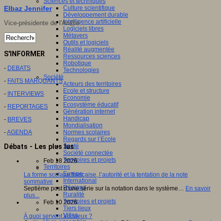
Sciences et techniques
Culture scientifique
Elbaz Jennifer
Développement durable
Intelligence artificielle
Vice-présidente de l'An@é.
Logiciels libres
Métavers
Outils et logiciels
Réalité augmentée
S'INFORMER
Ressources sciences
Robotique
-
DEBATS
Technologies
Société
-
FAITS MARQUANTS
Acteurs des territoires
Ecole et structure
-
INTERVIEWS
Economie
Ecosystème éducatif
-
REPORTAGES
Génération internet
Handicap
-
BREVES
Mondialisation
Normes scolaires
-
AGENDA
Regards sur l’Ecole
Santé
Débats - Les plus lus
Société connectée
Territoires et projets
Feb 18 2026
Territoires
Europe
La forme scolaire française, l’autorité et la tentation de la note
International
sommative
Régions
Septième post d’une série sur la notation dans le système…
En savoir
Ruralité
plus...
Territoires et projets
Feb 10 2026
Tiers lieux
Villes
À quoi servent les vieux ?