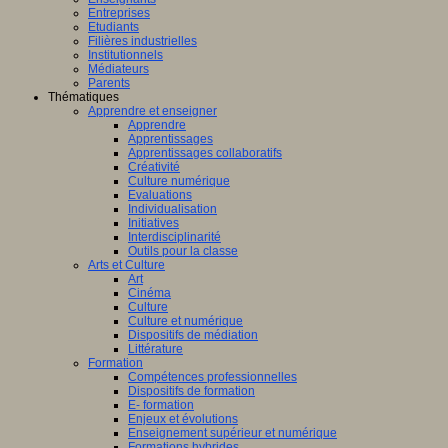
Entreprises
Etudiants
Filières industrielles
Institutionnels
Médiateurs
Parents
Thématiques
Apprendre et enseigner
Apprendre
Apprentissages
Apprentissages collaboratifs
Créativité
Culture numérique
Evaluations
Individualisation
Initiatives
Interdisciplinarité
Outils pour la classe
Arts et Culture
Art
Cinéma
Culture
Culture et numérique
Dispositifs de médiation
Littérature
Formation
Compétences professionnelles
Dispositifs de formation
E- formation
Enjeux et évolutions
Enseignement supérieur et numérique
Formations hybrides