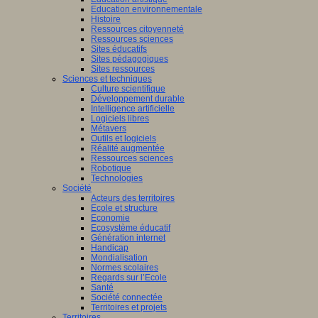
Education environnementale
Histoire
Ressources citoyenneté
Ressources sciences
Sites éducatifs
Sites pédagogiques
Sites ressources
Sciences et techniques
Culture scientifique
Développement durable
Intelligence artificielle
Logiciels libres
Métavers
Outils et logiciels
Réalité augmentée
Ressources sciences
Robotique
Technologies
Société
Acteurs des territoires
Ecole et structure
Economie
Ecosystème éducatif
Génération internet
Handicap
Mondialisation
Normes scolaires
Regards sur l’Ecole
Santé
Société connectée
Territoires et projets
Territoires