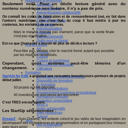
Apprendre et enseigner
Seulement voilà. Pour un déclic lecture généré avec du
Apprendre
contenu numérique non linéaire, il n'y a pas de prix.
Apprentissages
Apprentissages collaboratifs
On connaît les coûts de fabrication et de renouvellement (oui, en fait dans
Créativité
l'univers numérique, rien n'est figé, du coup il faut mettre à jour les
Culture numérique
contenus, les enrichir.) de ce contenu.
Evaluations
Individualisation
Mais le marché n'existe pas vraiment, parce que la vente finale
Initiatives
n'est pas significative.
Interdisciplinarité
Outils pour la classe
Est-ce que l'humanité a besoin de plus de déclics lecture ?
Arts et Culture
Art
Peut-être pas, semble crier le marché freiné autant que possible
Cinéma
par les modèles rentablisés.
Culture
Culture et numérique
Cependant, nous sommes peut-être témoins d'un
Dispositifs de médiation
changement.
Littérature
Formation
StartUp for Kids
a organisé une rencontre investisseurs-porteurs de projets
Compétences professionnelles
début juillet.
Dispositifs de formation
E- formation
50 projets ont été déposés.
Enjeux et évolutions
Enseignement supérieur et numérique
40 investisseurs sont venus les rencontrer.
Formations hybrides
Formation universitaire
C'est TRES encourageant.
Mooc’s
Outils collaboratifs
Les StartUp séléctionnées :
Sites ressources
Tutorat
DreamZ
: Avec DreamZ, les enfants créent le jeu vidéo de leur imagination en
Jeux
développant des compétences en programmation et en partageant leur niveaux
Jeu et éducation
avec leurs amis!