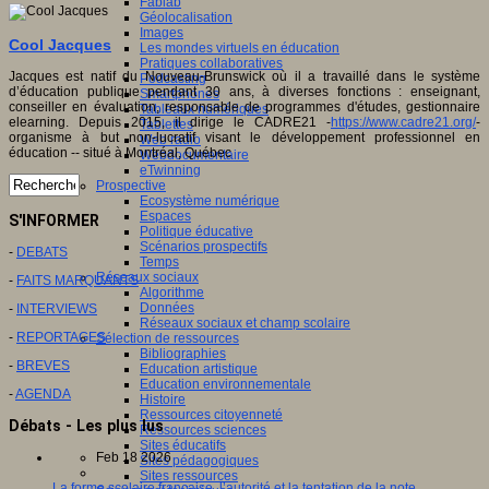
Fablab
Géolocalisation
Images
Cool Jacques
Les mondes virtuels en éducation
Pratiques collaboratives
Jacques est natif du Nouveau-Brunswick où il a travaillé dans le système
Podcasting
d’éducation publique pendant 30 ans, à diverses fonctions : enseignant,
Smartphones
conseiller en évaluation, responsable de programmes d'études, gestionnaire
Tableaux numériques
elearning. Depuis 2015, il dirige le CADRE21 -
https://www.cadre21.org/
-
Tablettes
organisme à but non-lucratif visant le développement professionnel en
Web radio
éducation -- situé à Montréal, Québec
Webdocumentaire
eTwinning
Prospective
Ecosystème numérique
Espaces
S'INFORMER
Politique éducative
Scénarios prospectifs
-
DEBATS
Temps
Réseaux sociaux
-
FAITS MARQUANTS
Algorithme
Données
-
INTERVIEWS
Réseaux sociaux et champ scolaire
-
REPORTAGES
Sélection de ressources
Bibliographies
-
BREVES
Education artistique
Education environnementale
-
AGENDA
Histoire
Ressources citoyenneté
Débats - Les plus lus
Ressources sciences
Sites éducatifs
Feb 18 2026
Sites pédagogiques
Sites ressources
La forme scolaire française, l’autorité et la tentation de la note