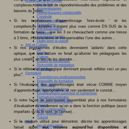
Apprendre et enseigner
Apprendre
complexes, dans le but de répondre/résoudre des problèmes et des
Apprentissages
besoins du milieu…
Apprentissages collaboratifs
Créativité
Si les expériences d’apprentissage ‘hors-école ‘ et les
Culture numérique
Evaluations
compétences durables n’étaient plus vues comme EN SUS de la
Individualisation
formation de base… que les 3 se chevauchent comme une tresse
Initiatives
Interdisciplinarité
à 3 brins, indissociables et indispensables l’une des autres…
Outils pour la classe
Arts et Culture
Si nos programmes d’études devenaient ‘aidants’ dans cette
Art
Cinéma
optique, que leur lecture ne ferait qu’allumer les pédagogues les
Culture
plus créatifs au lieu de les éteindre…
Culture et numérique
Dispositifs de médiation
Si le référentiel pédagogique dominant pouvait refléter ceci un peu
Littérature
Formation
plus…
Compétences professionnelles
Dispositifs de formation
Si l’évaluation des apprentissages était vécue COMME moyen
E- formation
Enjeux et évolutions
d’apprentissage, appropriative, et non seulement le constat…
Enseignement supérieur et numérique
Formations hybrides
Si notre façon de sanctionner ressemblait plus à nos formulaires
Formation universitaire
Mooc’s
d’évaluation du rendement qu’on a dans la fonction publique (aussi
Outils collaboratifs
imparfaits qu’ils le sont, je l’avoue)…
Sites ressources
Tutorat
Si le médium utilisé pour démontrer, décrire les apprentissages
Jeux
Jeu et éducation
faisait appel
aux moyens aujourd’hui disponibles et