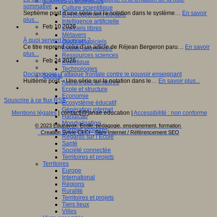
Sciences et techniques
sommative
Culture scientifique
Septième post d’une série sur la notation dans le système…
En savoir
Développement durable
plus...
Intelligence artificielle
Feb 10 2026
Logiciels libres
Métavers
À quoi servent les vieux ?
Outils et logiciels
Ce titre reprend celui d’un article de Réjean Bergeron paru…
En savoir
Réalité augmentée
plus...
Ressources sciences
Feb 24 2026
Robotique
Technologies
Docimologie : l’attaque frontale contre le pouvoir enseignant
Société
Huitième post – Une série sur la notation dans le…
En savoir plus...
Acteurs des territoires
Ecole et structure
Economie
Souscrire à ce flux RSS
Ecosystème éducatif
Génération internet
Mentions légales
| contact[@]anae.education |
Accessibilité : non conforme
Handicap
Mondialisation
© 2023 Educavox, Ecole, pédagogie, enseignement, formation
Normes scolaires
Creation Sylvie CECI - Sites Internet / Référencement SEO
Regards sur l’Ecole
Santé
Société connectée
Territoires et projets
Territoires
Europe
International
Régions
Ruralité
Territoires et projets
Tiers lieux
Villes