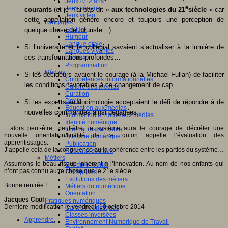
Jeux 4/12 ans
e
Jeux sérieux
courants
(et je n’ai pas dit «
aux technologies du 21
siècle
» car
Jeux vidéo
cette appellation génère encore et toujours une perception de
Langages
Ecriture
quelque chose de futuriste…)
Humour
Langue orale
Si l’université et le collégial savaient s’actualiser à la lumière de
Langues vivantes
ces transformations profondes…
Lecture
Programmation
Médias
Si les décideurs avaient le courage (à la Michael Fullan) de faciliter
Compétences informationnelles
les conditions favorables à ce changement de cap…
Culture des médias
Curation
Droits
Si les experts en docimologie acceptaient le défi de répondre à de
Education aux médias
nouvelles commandes ainsi dégagées…
Information et nouveaux médias
Identité numérique
…alors peut-être, peut-être, le système aura le courage de décréter une
Internet responsable
nouvelle orientation/finalité de ce qu’on appelle l’évaluation des
Littératie numérique
apprentissages.
Publication
J’appelle cela de la congruence ou la cohérence entre les parties du système…
Réseaux sociaux
Métiers
Assumons le beau risque inhérent à l’innovation. Au nom de nos enfants qui
Entrepreneuriat
n’ont pas connu autre chose que le 21e siècle….
Entreprises
Evolutions des métiers
Bonne rentrée !
Métiers du numérique
Orientation
Jacques Cool
Pratiques numériques
Dernière modification le vendredi, 10 octobre 2014
Cartes heuristiques
Classes inversées
Apprendre
,
Environnement Numérique de Travail