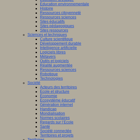
Education environnementale
Histoire
Ressources citoyenneté
Ressources sciences
Sites éducatifs
Sites pédagogiques
Sites ressources
Sciences et techniques
Culture scientifique
Développement durable
Intelligence artificielle
Logiciels libres
Métavers
Outils et logiciels
Réalité augmentée
Ressources sciences
Robotique
Technologies
Société
Acteurs des territoires
Ecole et structure
Economie
Ecosystème éducatif
Génération internet
Handicap
Mondialisation
Normes scolaires
Regards sur l’Ecole
Santé
Société connectée
Territoires et projets
Territoires