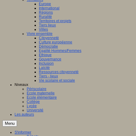
Europe
International
Régions
Ruralité
Territoires et projets
Tiers lieux
Villes
Vivre ensemble
Citoyenneté
Culture européenne
Démocratie
Egalité Hommes/Femmes
Ethique
Gouvernance
Inclusion
Laïcité
Ressources citoyenneté
Tiers - lieux
Vie scolaire et sociale
Niveaux
Périscolaire
Ecole maternelle
Ecole élémentaire
Collège
Lycée
Université
Les auteurs
Menu
S'informer