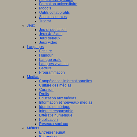
Formation universitaire
Mooc’s
Outils collaboratifs
Sites ressources
Tutorat
Jeux
Jeu et éducation
Jeux 4/12 ans
Jeux sérieux
Jeux vidéo
Langages
Ecriture
Humour
Langue orale
Langues vivantes
Lecture
Programmation
Médias
Compétences informationnelles
Culture des médias
Curation
Droits
Education aux médias
Information et nouveaux médias
Identité numérique
Internet responsable
Littératie numérique
Publication
Réseaux sociaux
Métiers
Entrepreneuriat
Entreprises