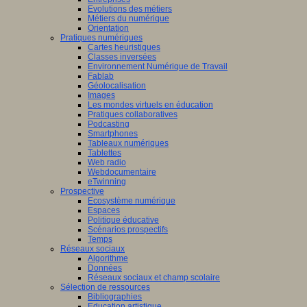
Evolutions des métiers
Métiers du numérique
Orientation
Pratiques numériques
Cartes heuristiques
Classes inversées
Environnement Numérique de Travail
Fablab
Géolocalisation
Images
Les mondes virtuels en éducation
Pratiques collaboratives
Podcasting
Smartphones
Tableaux numériques
Tablettes
Web radio
Webdocumentaire
eTwinning
Prospective
Ecosystème numérique
Espaces
Politique éducative
Scénarios prospectifs
Temps
Réseaux sociaux
Algorithme
Données
Réseaux sociaux et champ scolaire
Sélection de ressources
Bibliographies
Education artistique