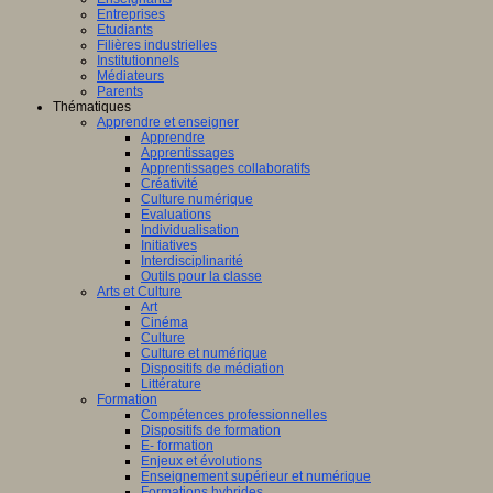
Entreprises
Etudiants
Filières industrielles
Institutionnels
Médiateurs
Parents
Thématiques
Apprendre et enseigner
Apprendre
Apprentissages
Apprentissages collaboratifs
Créativité
Culture numérique
Evaluations
Individualisation
Initiatives
Interdisciplinarité
Outils pour la classe
Arts et Culture
Art
Cinéma
Culture
Culture et numérique
Dispositifs de médiation
Littérature
Formation
Compétences professionnelles
Dispositifs de formation
E- formation
Enjeux et évolutions
Enseignement supérieur et numérique
Formations hybrides