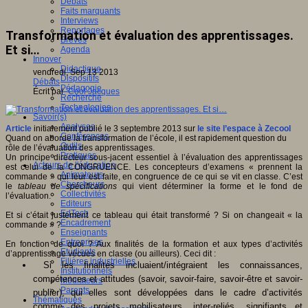
Débats
Faits marquants
Interviews
Reportages
Transformation et évaluation des apprentissages.
Brèves
Et si…
Agenda
Innover
Didactique
vendredi, Sep 13 2013
Dispositifs
Débats
Pédagogie
Écrit par
Cool Jacques
Recherche
Technologies
Savoir(s)
Analyses
Article
initialement publié le 3 septembre 2013 sur
le site l’espace à Zecool
Conférences
Quand on aborde la transformation de l’école, il est rapidement question du
Outils
rôle de l’évaluation des apprentissages.
Pratiques
Un principe directeur sous-jacent essentiel à l’évaluation des apprentissages
Acteurs de l'éducation
est celui de la CONGRUENCE. Les concepteurs d’examens « prennent la
Animateurs
commande » qui leur est faite, en congruence de ce qui se vit en classe. C’est
Chercheurs
le
tableau de spécifications
qui vient déterminer la forme et le fond de
Collectivités
l’évaluation.
Editeurs
EdTech
Et si c’était justement ce tableau qui était transformé ? Si on changeait « la
Encadrement
commande » ?
Enseignants
Entreprises
En fonction de quoi ? Aux finalités de la formation et aux types d’activités
Etudiants
d’apprentissage vécues en classe (ou ailleurs). Ceci dit :
Filières industrielles
Si les finalités incluaient/intégraient les connaissances,
Institutionnels
compétences et attitudes (savoir, savoir-faire, savoir-être et savoir-
Médiateurs
Parents
publier), qui elles sont développées dans le cadre d’activités
Thématiques
comme des projets mobilisateurs, inter-reliés, signifiants et