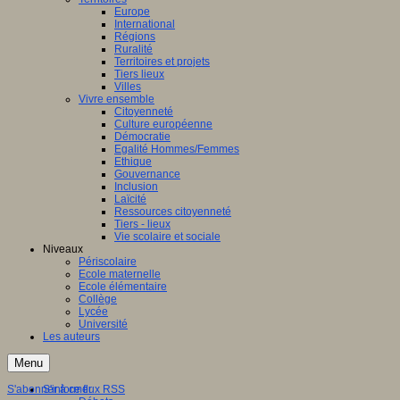
Europe
International
Régions
Ruralité
Territoires et projets
Tiers lieux
Villes
Vivre ensemble
Citoyenneté
Culture européenne
Démocratie
Egalité Hommes/Femmes
Ethique
Gouvernance
Inclusion
Laïcité
Ressources citoyenneté
Tiers - lieux
Vie scolaire et sociale
Niveaux
Périscolaire
Ecole maternelle
Ecole élémentaire
Collège
Lycée
Université
Les auteurs
Menu
S'abonner à ce flux RSS
S'informer