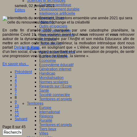
Sciences et techniques
Culture scientifique
samedi, 02 janvier 2021
Développement durable
Editos
Intelligence artificielle
Logiciels libres
Métavers
Outils et logiciels
En cette fin d’année 2020 marquée par une catastrophe planétaire, la
Réalité augmentée
pandémie Covid 19, nous voulons avant tout
nous
retrouver et
vous
retrouver
Ressources sciences
autour de la dynamique impulsée par l’An@é et son média Educavox afin de
Robotique
mettre en action cette force de l’intérieur, la motivation intrinsèque dont nous
Technologies
parlait
Delphine Roux
, en soulignant que « L’élève, pour se motiver, a besoin
Société
d’un lien social, d’un regard accueillant et d’une sensation de progrès, de sentir
Acteurs des territoires
une progression vers la prise de liberté...la sienne ».
Ecole et structure
Economie
En savoir plus...
Ecosystème éducatif
Génération internet
Précédent
Handicap
3
Mondialisation
4
Normes scolaires
5
Regards sur l’Ecole
6
Santé
7
Société connectée
8
Territoires et projets
9
Territoires
10
Europe
11
International
12
Régions
Suivant
Ruralité
Territoires et projets
Page 8 sur 45
Tiers lieux
Villes