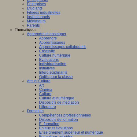
Entreprises
Etudiants
Filières industrielles
Institutionnels
Médiateurs
Parents
Thématiques
Apprendre et enseigner
Apprendre
Apprentissages
Apprentissages collaboratifs
Créativité
Culture numérique
Evaluations
Individualisation
Initiatives
Interdisciplinarité
Outils pour la classe
Arts et Culture
Art
Cinéma
Culture
Culture et numérique
Dispositifs de médiation
Littérature
Formation
Compétences professionnelles
Dispositifs de formation
E- formation
Enjeux et évolutions
Enseignement supérieur et numérique
Formations hybrides