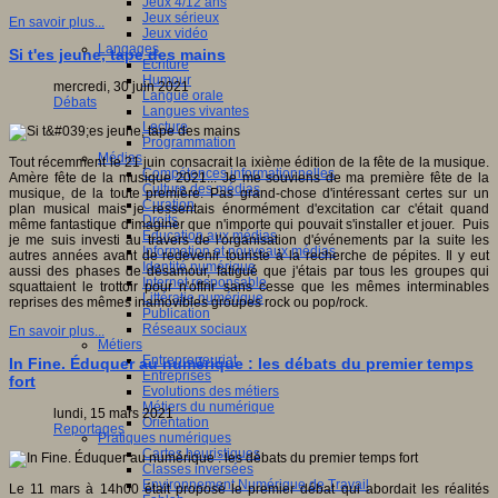
Jeux 4/12 ans
Jeux sérieux
En savoir plus...
Jeux vidéo
Langages
Si t'es jeune, tape des mains
Ecriture
Humour
mercredi, 30 juin 2021
Langue orale
Débats
Langues vivantes
Lecture
Programmation
Médias
Tout récemment le 21 juin consacrait la ixième édition de la fête de la musique.
Compétences informationnelles
Amère fête de la musique 2021... Je me souviens de ma première fête de la
Culture des médias
musique, de la toute première. Pas grand-chose d'intéressant certes sur un
Curation
plan musical mais je ressentais énormément d'excitation car c'était quand
Droits
même fantastique d'imaginer que n'importe qui pouvait s'installer et jouer. Puis
Education aux médias
je me suis investi au travers de l'organisation d'événements par la suite les
Information et nouveaux médias
autres années avant de redevenir touriste à la recherche de pépites. Il y eut
Identité numérique
aussi des phases de désamour, fatigué que j'étais par tous les groupes qui
Internet responsable
squattaient le trottoir pour n'offrir sans cesse que les mêmes interminables
Littératie numérique
reprises des mêmes inamovibles groupes rock ou pop/rock.
Publication
Réseaux sociaux
En savoir plus...
Métiers
Entrepreneuriat
In Fine. Éduquer au numérique : les débats du premier temps
Entreprises
fort
Evolutions des métiers
Métiers du numérique
lundi, 15 mars 2021
Orientation
Reportages
Pratiques numériques
Cartes heuristiques
Classes inversées
Environnement Numérique de Travail
Le 11 mars à 14h00 était proposé le premier débat qui abordait les réalités