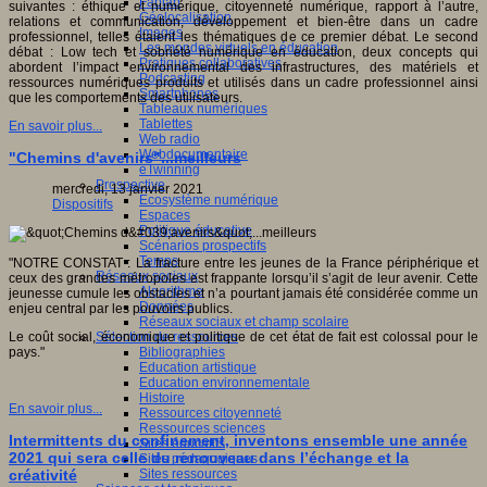
Fablab
suivantes : éthique et numérique, citoyenneté numérique, rapport à l’autre,
Géolocalisation
relations et communication, développement et bien-être dans un cadre
Images
professionnel, telles étaient les thématiques de ce premier débat. Le second
Les mondes virtuels en éducation
débat : Low tech et sobriété numérique en éducation, deux concepts qui
Pratiques collaboratives
abordent l’impact environnemental des infrastructures, des matériels et
Podcasting
ressources numériques produits et utilisés dans un cadre professionnel ainsi
Smartphones
que les comportements des utilisateurs.
Tableaux numériques
Tablettes
En savoir plus...
Web radio
Webdocumentaire
"Chemins d'avenirs"...meilleurs
eTwinning
Prospective
mercredi, 13 janvier 2021
Ecosystème numérique
Dispositifs
Espaces
Politique éducative
Scénarios prospectifs
Temps
"NOTRE CONSTAT : La fracture entre les jeunes de la France périphérique et
Réseaux sociaux
ceux des grandes métropoles est frappante lorsqu’il s’agit de leur avenir. Cette
Algorithme
jeunesse cumule les obstacles et n’a pourtant jamais été considérée comme un
Données
enjeu central par les pouvoirs publics.
Réseaux sociaux et champ scolaire
Sélection de ressources
Le coût social, économique et politique de cet état de fait est colossal pour le
Bibliographies
pays."
Education artistique
Education environnementale
Histoire
En savoir plus...
Ressources citoyenneté
Ressources sciences
Intermittents du confinement, inventons ensemble une année
Sites éducatifs
2021 qui sera celle du renouveau dans l’échange et la
Sites pédagogiques
Sites ressources
créativité