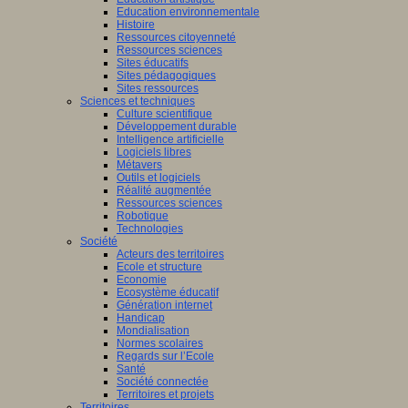
Education environnementale
Histoire
Ressources citoyenneté
Ressources sciences
Sites éducatifs
Sites pédagogiques
Sites ressources
Sciences et techniques
Culture scientifique
Développement durable
Intelligence artificielle
Logiciels libres
Métavers
Outils et logiciels
Réalité augmentée
Ressources sciences
Robotique
Technologies
Société
Acteurs des territoires
Ecole et structure
Economie
Ecosystème éducatif
Génération internet
Handicap
Mondialisation
Normes scolaires
Regards sur l’Ecole
Santé
Société connectée
Territoires et projets
Territoires