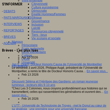
Vivre ensemble
S'INFORMER
Citoyenneté
Culture européenne
Démocratie
-
DEBATS
Egalité Hommes/Femmes
-
FAITS MARQUANTS
Ethique
Gouvernance
-
INTERVIEWS
Inclusion
Laïcité
-
REPORTAGES
Ressources citoyenneté
Tiers - lieux
-
BREVES
Vie scolaire et sociale
Niveaux
-
AGENDA
Périscolaire
Ecole maternelle
Brèves - Les plus lues
Ecole élémentaire
Collège
Apr 10 2026
Lycée
Université
Jan E. Leach, Docteur Honoris Causa de l’Université de Montpellier
Les auteurs
Le vendredi 3 avril 2026, Philippe Augé, président de l’Université de
Montpellier, a remis le titre de Docteur Honoris Causa…
En savoir plus...
Feb 13 2026
Découvrir Séléna et l’Héritage des Gardiens, un roman jeunesse
lumineux - lecteurs dès 9-10 ans
"Chez Les 3 Colonnes, nous croyons profondément aux histoires qui se
transmettent, celles qui rassemblent les générations et ouvrent des…
En
savoir plus...
Feb 16 2026
L’UTT - Université de Technologie de Troyes - met le Donut au cœur de
sa stratégie : une première pour une université française