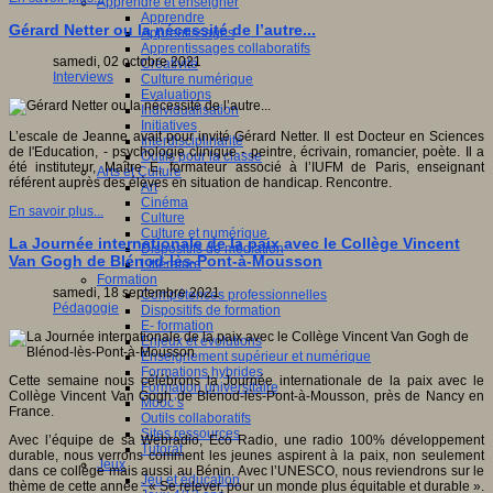
Apprendre et enseigner
Apprendre
Gérard Netter ou la nécessité de l’autre...
Apprentissages
Apprentissages collaboratifs
samedi, 02 octobre 2021
Créativité
Interviews
Culture numérique
Evaluations
Individualisation
Initiatives
L’escale de Jeanne avait pour invité Gérard Netter. Il est Docteur en Sciences
Interdisciplinarité
de l'Education, - psychologie clinique - peintre, écrivain, romancier, poète. Il a
Outils pour la classe
été instituteur, Maître E, formateur associé à l’IUFM de Paris, enseignant
Arts et Culture
référent auprès des élèves en situation de handicap. Rencontre.
Art
Cinéma
En savoir plus...
Culture
Culture et numérique
La Journée internationale de la paix avec le Collège Vincent
Dispositifs de médiation
Van Gogh de Blénod-lès-Pont-à-Mousson
Littérature
Formation
samedi, 18 septembre 2021
Compétences professionnelles
Pédagogie
Dispositifs de formation
E- formation
Enjeux et évolutions
Enseignement supérieur et numérique
Formations hybrides
Cette semaine nous célébrons la Journée internationale de la paix avec le
Formation universitaire
Collège Vincent Van Gogh de Blénod-lès-Pont-à-Mousson, près de Nancy en
Mooc’s
France.
Outils collaboratifs
Sites ressources
Avec l’équipe de sa Webradio, Eco Radio, une radio 100% développement
Tutorat
durable, nous verrons comment les jeunes aspirent à la paix, non seulement
Jeux
dans ce collège mais aussi au Bénin. Avec l’UNESCO, nous reviendrons sur le
Jeu et éducation
thème de cette année : « Se relever, pour un monde plus équitable et durable ».