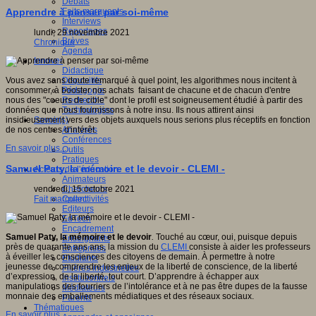
Débats
Faits marquants
Apprendre à penser par soi-même
Interviews
Reportages
lundi, 29 novembre 2021
Brèves
Chronique
Agenda
Innover
Didactique
Dispositifs
Vous avez sans doute remarqué à quel point, les algorithmes nous incitent à
Pédagogie
consommer, à booster nos achats faisant de chacune et de chacun d'entre
Recherche
nous des "coeurs de cible" dont le profil est soigneusement étudié à partir des
Technologies
données que nous fournissons à notre insu. Ils nous attirent ainsi
Savoir(s)
insidieusement vers des objets auxquels nous serions plus réceptifs en fonction
Analyses
de nos centres d'intérêt.
Conférences
En savoir plus...
Outils
Pratiques
Samuel Paty, la mémoire et le devoir - CLEMI -
Acteurs de l'éducation
Animateurs
Chercheurs
vendredi, 15 octobre 2021
Collectivités
Fait marquant
Editeurs
EdTech
Encadrement
Samuel Paty, la mémoire et le devoir
.
Touché au cœur, oui, puisque depuis
Enseignants
près de quarante ans ans, la mission du
CLEMI
consiste à aider les professeurs
Entreprises
à éveiller les consciences des citoyens de demain. À permettre à notre
Etudiants
jeunesse de comprendre les enjeux de la liberté de conscience, de la liberté
Filières industrielles
d’expression, de la liberté, tout court. D’apprendre à échapper aux
Institutionnels
manipulations des fourriers de l’intolérance et à ne pas être dupes de la fausse
Médiateurs
monnaie des emballements médiatiques et des réseaux sociaux.
Parents
Thématiques
En savoir plus...