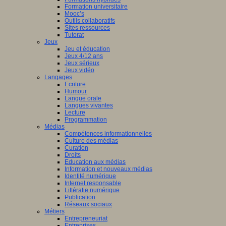
Formation universitaire
Mooc’s
Outils collaboratifs
Sites ressources
Tutorat
Jeux
Jeu et éducation
Jeux 4/12 ans
Jeux sérieux
Jeux vidéo
Langages
Ecriture
Humour
Langue orale
Langues vivantes
Lecture
Programmation
Médias
Compétences informationnelles
Culture des médias
Curation
Droits
Education aux médias
Information et nouveaux médias
Identité numérique
Internet responsable
Littératie numérique
Publication
Réseaux sociaux
Métiers
Entrepreneuriat
Entreprises