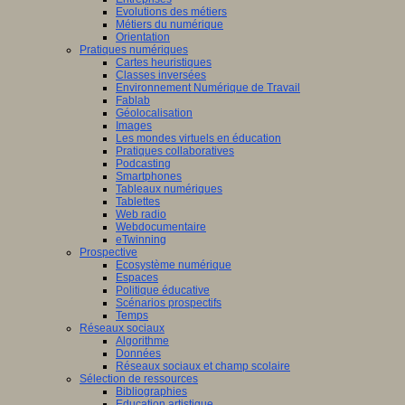
Evolutions des métiers
Métiers du numérique
Orientation
Pratiques numériques
Cartes heuristiques
Classes inversées
Environnement Numérique de Travail
Fablab
Géolocalisation
Images
Les mondes virtuels en éducation
Pratiques collaboratives
Podcasting
Smartphones
Tableaux numériques
Tablettes
Web radio
Webdocumentaire
eTwinning
Prospective
Ecosystème numérique
Espaces
Politique éducative
Scénarios prospectifs
Temps
Réseaux sociaux
Algorithme
Données
Réseaux sociaux et champ scolaire
Sélection de ressources
Bibliographies
Education artistique