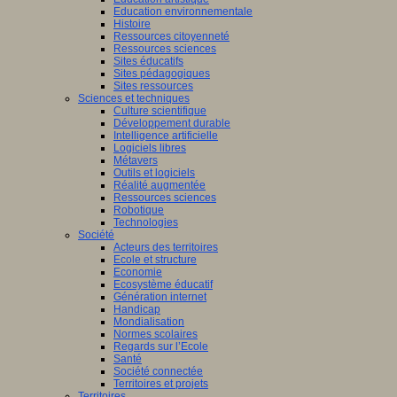
Education environnementale
Histoire
Ressources citoyenneté
Ressources sciences
Sites éducatifs
Sites pédagogiques
Sites ressources
Sciences et techniques
Culture scientifique
Développement durable
Intelligence artificielle
Logiciels libres
Métavers
Outils et logiciels
Réalité augmentée
Ressources sciences
Robotique
Technologies
Société
Acteurs des territoires
Ecole et structure
Economie
Ecosystème éducatif
Génération internet
Handicap
Mondialisation
Normes scolaires
Regards sur l’Ecole
Santé
Société connectée
Territoires et projets
Territoires