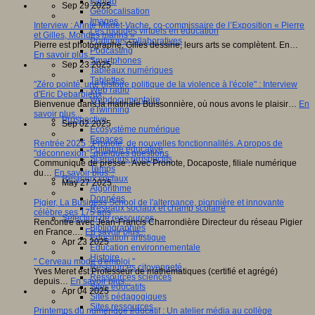
Fablab
Sep 29 2025
Géolocalisation
Images
Interview : Annie Madet-Vache, co-commissaire de l’Exposition « Pierre
Les mondes virtuels en éducation
et Gilles, Mondes marins »
Pratiques collaboratives
Pierre est photographe, Gilles dessine, leurs arts se complètent. En…
Podcasting
En savoir plus...
Smartphones
Sep 23 2025
Tableaux numériques
Tablettes
"Zéro pointé, une histoire politique de la violence à l'école" : Interview
Web radio
d'Eric Debarbieux
Webdocumentaire
Bienvenue dans la matinale Buissonnière, où nous avons le plaisir…
En
eTwinning
savoir plus...
Prospective
Sep 02 2025
Ecosystème numérique
Espaces
Rentrée 2025 : Pronote, de nouvelles fonctionnalités. A propos de
Politique éducative
"déconnexion", quelques questions
Scénarios prospectifs
Communiqué de presse : Avec Pronote, Docaposte, filiale numérique
Temps
du…
En savoir plus...
Réseaux sociaux
May 27 2025
Algorithme
Données
Pigier, La Business School de l'alternance, pionnière et innovante
Réseaux sociaux et champ scolaire
célèbre ses 175 ans
Sélection de ressources
Rencontre avec Jean-Francis Charrondière Directeur du réseau Pigier
Bibliographies
en France.…
En savoir plus...
Education artistique
Apr 23 2025
Education environnementale
Histoire
" Cerveau mode d'emploi "
Ressources citoyenneté
Yves Meret est Professeur de mathématiques (certifié et agrégé)
Ressources sciences
depuis…
En savoir plus...
Sites éducatifs
Apr 04 2025
Sites pédagogiques
Sites ressources
Printemps du numérique éducatif : Un atelier média au collège