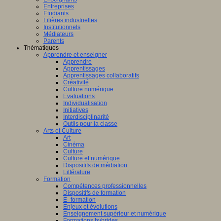
Entreprises
Etudiants
Filières industrielles
Institutionnels
Médiateurs
Parents
Thématiques
Apprendre et enseigner
Apprendre
Apprentissages
Apprentissages collaboratifs
Créativité
Culture numérique
Evaluations
Individualisation
Initiatives
Interdisciplinarité
Outils pour la classe
Arts et Culture
Art
Cinéma
Culture
Culture et numérique
Dispositifs de médiation
Littérature
Formation
Compétences professionnelles
Dispositifs de formation
E- formation
Enjeux et évolutions
Enseignement supérieur et numérique
Formations hybrides