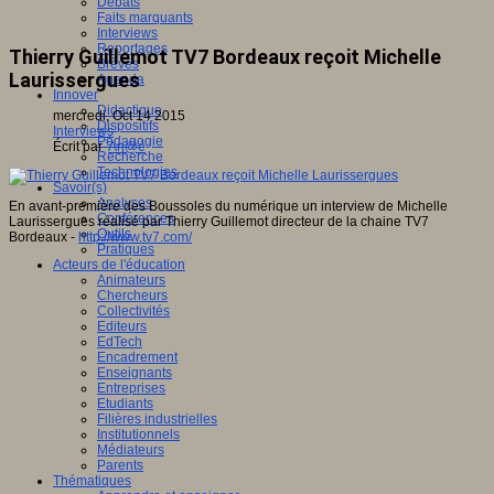
Débats
Faits marquants
Interviews
Reportages
Thierry Guillemot TV7 Bordeaux reçoit Michelle
Brèves
Laurissergues
Agenda
Innover
Didactique
mercredi, Oct 14 2015
Dispositifs
Interviews
Pédagogie
Écrit par
An@é
Recherche
Technologies
Savoir(s)
Analyses
En avant-première des Boussoles du numérique un interview de Michelle
Conférences
Laurissergues réalisé par Thierry Guillemot directeur de la chaine TV7
Outils
Bordeaux -
http://www.tv7.com/
Pratiques
Acteurs de l'éducation
Animateurs
Chercheurs
Collectivités
Editeurs
EdTech
Encadrement
Enseignants
Entreprises
Etudiants
Filières industrielles
Institutionnels
Médiateurs
Parents
Thématiques