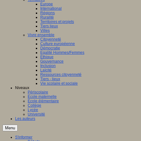
Europe
International
Régions
Ruralité
Territoires et projets
Tiers lieux
Villes
Vivre ensemble
Citoyenneté
Culture européenne
Démocratie
Egalité Hommes/Femmes
Ethique
Gouvernance
Inclusion
Laïcité
Ressources citoyenneté
Tiers - lieux
Vie scolaire et sociale
Niveaux
Périscolaire
Ecole maternelle
Ecole élémentaire
Collège
Lycée
Université
Les auteurs
Menu
S'informer