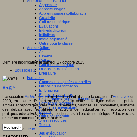
Apprendre et enseigner
Apprendre
Apprentissages
Apprentissages collaboratifs
Créativité
Culture numérique
Evaluations
Individualisation
Initiatives
Interdisciplinarité
Outils pour la classe
Arts et Culture
Art
Cinéma
Culture
Dernière modification le samedi, 17 octobre 2015
Culture et numérique
Dispositifs de médiation
Boussoles 3
,
Littérature
Formation
Compétences professionnelles
Dispositifs de formation
An@é
E- formation
Enjeux et évolutions
L’association
An@é
, fondée en 1996, à l’initiative de la création d’
Educavox
en
Enseignement supérieur et numérique
2010, en assure de manière bénévole la veille et la ligne éditoriale, publie
Formations hybrides
articles et reportages, crée des événements, valorise les innovations, alimente
Formation universitaire
des débats avec les différents acteurs de l’éducation sur l’évolution des
Mooc’s
pratiques éducatives, sociales et culturelles à l’ère du numérique. Educavox est
Outils collaboratifs
un média contributif. Nous contacter.
Sites ressources
Tutorat
Jeux
Jeu et éducation