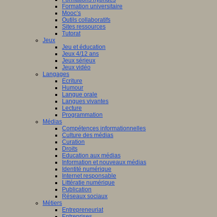
Formation universitaire
Mooc’s
Outils collaboratifs
Sites ressources
Tutorat
Jeux
Jeu et éducation
Jeux 4/12 ans
Jeux sérieux
Jeux vidéo
Langages
Ecriture
Humour
Langue orale
Langues vivantes
Lecture
Programmation
Médias
Compétences informationnelles
Culture des médias
Curation
Droits
Education aux médias
Information et nouveaux médias
Identité numérique
Internet responsable
Littératie numérique
Publication
Réseaux sociaux
Métiers
Entrepreneuriat
Entreprises