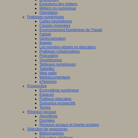
Evolutions des métiers
Métiers du numérique
Orientation
Pratiques numériques
Cartes heuristiques
Classes inversées
Environnement Numérique de Travail
Fablab
Géolocalisation
Images
Les mondes virtuels en éducation
Pratiques collaboratives
Podcasting
Smartphones
Tableaux numériques
Tablettes
Web radio
Webdocumentaire
eTwinning
Prospective
Ecosystème numérique
Espaces
Politique éducative
Scénarios prospectifs
Temps
Réseaux sociaux
Algorithme
Données
Réseaux sociaux et champ scolaire
Sélection de ressources
Bibliographies
Education artistique