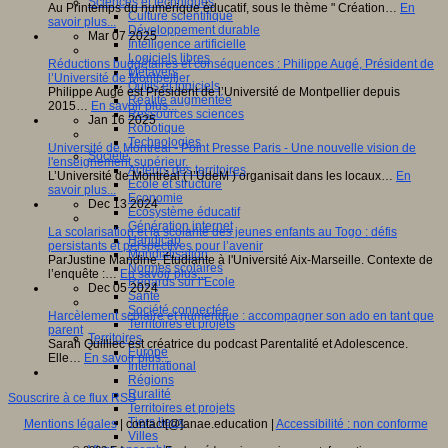
Sciences et techniques
Au Printemps du numérique éducatif, sous le thème " Création…
En
Culture scientifique
savoir plus...
Développement durable
Mar 07 2025
Intelligence artificielle
Logiciels libres
Réductions budgétaires et conséquences : Philippe Augé, Président de
Métavers
l’Université de Montpellier
Outils et logiciels
Philippe Augé est Président de l’Université de Montpellier depuis
Réalité augmentée
2015…
En savoir plus...
Ressources sciences
Jan 16 2025
Robotique
Technologies
Université de Montréal - Point Presse Paris - Une nouvelle vision de
Société
l'enseignement supérieur.
Acteurs des territoires
L’Université de Montréal ( l’UdeM ) organisait dans les locaux…
En
Ecole et structure
savoir plus...
Economie
Dec 13 2024
Ecosystème éducatif
Génération internet
La scolarisation et la scolarité des jeunes enfants au Togo : défis
Handicap
persistants et perspectives pour l’avenir
Mondialisation
ParJustine Mandine, Étudiante à l'Université Aix-Marseille. Contexte de
Normes scolaires
l’enquête :…
En savoir plus...
Regards sur l’Ecole
Dec 05 2024
Santé
Société connectée
Harcèlement scolaire et numérique : accompagner son ado en tant que
Territoires et projets
parent
Territoires
Sarah Quilliec est créatrice du podcast Parentalité et Adolescence.
Europe
Elle…
En savoir plus...
International
Régions
Ruralité
Souscrire à ce flux RSS
Territoires et projets
Tiers lieux
Mentions légales
| contact[@]anae.education |
Accessibilité : non conforme
Villes