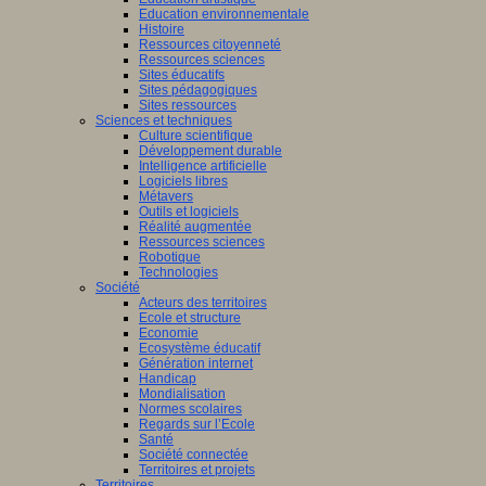
Education environnementale
Histoire
Ressources citoyenneté
Ressources sciences
Sites éducatifs
Sites pédagogiques
Sites ressources
Sciences et techniques
Culture scientifique
Développement durable
Intelligence artificielle
Logiciels libres
Métavers
Outils et logiciels
Réalité augmentée
Ressources sciences
Robotique
Technologies
Société
Acteurs des territoires
Ecole et structure
Economie
Ecosystème éducatif
Génération internet
Handicap
Mondialisation
Normes scolaires
Regards sur l’Ecole
Santé
Société connectée
Territoires et projets
Territoires