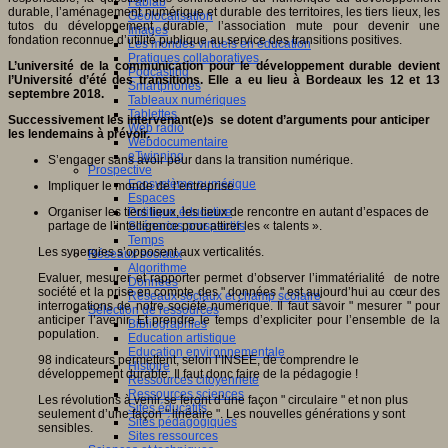
Fablab
durable, l’aménagement numérique et durable des territoires, les tiers lieux, les
Géolocalisation
tutos du développement durable, l’association mute pour devenir une
Images
fondation reconnue d’utilité publique au service des transitions positives.
Les mondes virtuels en éducation
Pratiques collaboratives
L’université de la communication pour le développement durable devient
Podcasting
l’Université d’été des transitions. Elle a eu lieu à Bordeaux les 12 et 13
Smartphones
septembre 2018.
Tableaux numériques
Tablettes
Successivement les intervenant(e)s se dotent d’arguments pour anticiper
Web radio
les lendemains à prévoir.
Webdocumentaire
eTwinning
S’engager sans avoir peur dans la transition numérique.
Prospective
Ecosystème numérique
Impliquer le monde de l’entreprise
Espaces
Organiser les tiers lieux, les lieux de rencontre en autant d’espaces de
Politique éducative
partage de l’intelligence pour attirer les « talents ».
Scénarios prospectifs
Temps
Les synergies s’opposent aux verticalités.
Réseaux sociaux
Algorithme
Evaluer, mesurer et rapporter permet d’observer l’immatérialité de notre
Données
société et la prise en compte des " données " est aujourd’hui au cœur des
Réseaux sociaux et champ scolaire
interrogations de notre société numérique. Il faut savoir " mesurer " pour
Sélection de ressources
anticiper l’avenir. Et prendre le temps d’expliciter pour l’ensemble de la
Bibliographies
population.
Education artistique
Education environnementale
98 indicateurs permettent, selon l’INSEE, de comprendre le
Histoire
développement durable. Il faut donc faire de la pédagogie !
Ressources citoyenneté
Ressources sciences
Les révolutions à venir se feront d’une façon " circulaire " et non plus
Sites éducatifs
seulement d’une façon " linéaire ". Les nouvelles générations y sont
Sites pédagogiques
sensibles.
Sites ressources