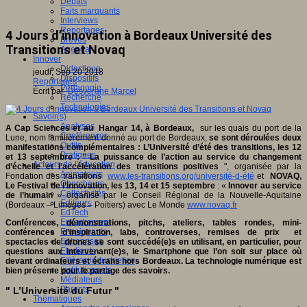
Débats
Faits marquants
Interviews
Reportages
4 Jours d’innovation à Bordeaux Université des
Brèves
Transitions et Novaq
Agenda
Innover
Didactique
jeudi, Sep 20 2018
Dispositifs
Reportages
Pédagogie
Écrit par
Desvergne Marcel
Recherche
Technologies
Savoir(s)
Analyses
A Cap Sciences et au Hangar 14, à Bordeaux,
sur les quais du port de la
Conférences
Lune, nom familièrement donné au port de Bordeaux,
se sont déroulées deux
Outils
manifestations complémentaires : L’Université d’été des transitions, les 12
Pratiques
et 13 septembre :
"
La puissance de l’action au service du changement
Acteurs de l'éducation
d’échelle et l’accélération des transitions positives
", organisée par la
Animateurs
Fondation des transitions
www.les-transitions.org/université-d-été
et
NOVAQ,
Chercheurs
Le Festival de l’innovation, les 13, 14 et 15 septembre
: «
Innover au service
Collectivités
de l’humain
» organisé par le Conseil Régional de la Nouvelle-Aquitaine
Editeurs
(Bordeaux – Limoges – Poitiers) avec Le Monde
www.novaq.fr
EdTech
Encadrement
Conférences, démonstrations, pitchs, ateliers, tables rondes, mini-
Enseignants
conférences d’inspiration, labs, controverses, remises de prix et
Entreprises
spectacles de drones se sont succédé(e)s en utilisant, en particulier, pour
Etudiants
questions aux intervenant(e)s, le Smartphone que l’on soit sur place où
Filières industrielles
devant ordinateurs et écrans hors Bordeaux. La technologie numérique est
Institutionnels
bien présente pour le partage des savoirs.
Médiateurs
Parents
" L’Université du Futur "
Thématiques