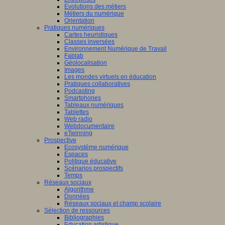
Evolutions des métiers
Métiers du numérique
Orientation
Pratiques numériques
Cartes heuristiques
Classes inversées
Environnement Numérique de Travail
Fablab
Géolocalisation
Images
Les mondes virtuels en éducation
Pratiques collaboratives
Podcasting
Smartphones
Tableaux numériques
Tablettes
Web radio
Webdocumentaire
eTwinning
Prospective
Ecosystème numérique
Espaces
Politique éducative
Scénarios prospectifs
Temps
Réseaux sociaux
Algorithme
Données
Réseaux sociaux et champ scolaire
Sélection de ressources
Bibliographies
Education artistique