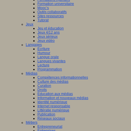
Formation universitaire
Mooc’s
Outils collaboratifs
Sites ressources
Tutorat
Jeux
Jeu et éducation
Jeux 4/12 ans
Jeux sérieux
Jeux vidéo
Langages
Ecriture
Humour
Langue orale
Langues vivantes
Lecture
Programmation
Médias
Compétences informationnelles
Culture des médias
Curation
Droits
Education aux médias
Information et nouveaux médias
Identité numérique
Internet responsable
Littératie numérique
Publication
Réseaux sociaux
Métiers
Entrepreneuriat
Entreprises