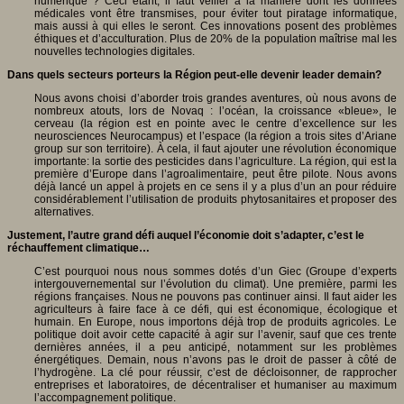
numérique ? Ceci étant, il faut veiller à la manière dont les données
médicales vont être transmises, pour éviter tout piratage informatique,
mais aussi à qui elles le seront. Ces innovations posent des problèmes
éthiques et d’acculturation. Plus de 20% de la population maîtrise mal les
nouvelles technologies digitales.
Dans quels secteurs porteurs la Région peut-elle devenir leader demain?
Nous avons choisi d’aborder trois grandes aventures, où nous avons de
nombreux atouts, lors de Novaq : l’océan, la croissance «bleue», le
cerveau (la région est en pointe avec le centre d’excellence sur les
neurosciences Neurocampus) et l’espace (la région a trois sites d’Ariane
group sur son territoire). À cela, il faut ajouter une révolution économique
importante: la sortie des pesticides dans l’agriculture. La région, qui est la
première d’Europe dans l’agroalimentaire, peut être pilote. Nous avons
déjà lancé un appel à projets en ce sens il y a plus d’un an pour réduire
considérablement l’utilisation de produits phytosanitaires et proposer des
alternatives.
Justement, l’autre grand défi auquel l’économie doit s’adapter, c’est le
réchauffement climatique…
C’est pourquoi nous nous sommes dotés d’un Giec (Groupe d’experts
intergouvernemental sur l’évolution du climat). Une première, parmi les
régions françaises. Nous ne pouvons pas continuer ainsi. Il faut aider les
agriculteurs à faire face à ce défi, qui est économique, écologique et
humain. En Europe, nous importons déjà trop de produits agricoles. Le
politique doit avoir cette capacité à agir sur l’avenir, sauf que ces trente
dernières années, il a peu anticipé, notamment sur les problèmes
énergétiques. Demain, nous n’avons pas le droit de passer à côté de
l’hydrogène. La clé pour réussir, c’est de décloisonner, de rapprocher
entreprises et laboratoires, de décentraliser et humaniser au maximum
l’accompagnement politique.