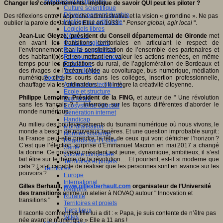
Sciences et techniques
Changer les comportements, implique de savoir QUI peut les piloter ?
Culture scientifique
Développement durable
Des réflexions entre l’approche administrative et la vision « girondine ». Ne pas
Intelligence artificielle
oublier la parole de Jacques Ellul en 1933 : "
Penser global, agir local
".
Logiciels libres
Jean-Luc Gleyze, président du Conseil départemental de Gironde
Métavers
met
en avant les transitions territoriales en articulant le respect de
Outils et logiciels
l’environnement par la sensibilisation de l’ensemble des partenaires et
Réalité augmentée
des habitant(e)s et en mettant en valeur les actions menées, en même
Ressources sciences
temps pour les populations du rural, de l’agglomération de Bordeaux et
Robotique
des rivages de l’océan. (Aide au covoiturage, bus numérique, médiation
Technologies
numérique, circuits courts dans les collèges, insertion professionnelle,
Société
chauffage via les ordinateurs,…) Il intègre la créativité citoyenne.
Acteurs des territoires
Ecole et structure
Philippe Lemoine, Président de la FING,
et auteur de " Une révolution
Economie
sans les français ? " interroge sur les façons différentes d’aborder le
Ecosystème éducatif
monde numérique.
Génération internet
Handicap
Au milieu des bouleversements du tsunami numérique où nous vivons, le
Mondialisation
monde a besoin de nouveaux repères. Et une question improbable surgit :
Normes scolaires
la France peut-elle prendre la tête de ceux qui vont défricher l’horizon ?
Regards sur l’Ecole
C’est que l’élection surprise d’Emmanuel Macron en mai 2017 a changé
Santé
la donne. Ce nouveau président est jeune, dynamique, ambitieux, il s’est
Société connectée
fait élire sur le thème de la révolution… Et pourtant, est-il si moderne que
Territoires et projets
cela ? Est-il capable de réaliser que les personnes sont en avance sur les
Territoires
pouvoirs ?
Europe
International
Gilles Berhault,
www.gillesberhault.com
organisateur de l’Université
Régions
des transitions
anime un atelier à NOVAQ autour " Innovation et
Ruralité
transitions "
Territoires et projets
Tiers lieux
Il raconte comment sa fille lui a dit : « Papa, je suis contente de n’être pas
Villes
née avant le numérique » Elle a 11 ans !