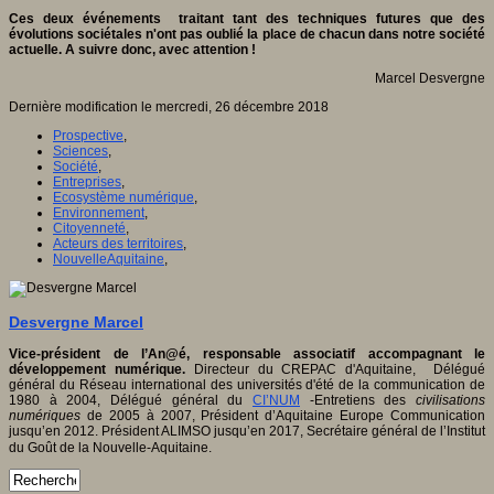
Ces deux événements traitant tant des techniques futures que des
évolutions sociétales n'ont pas oublié la place de chacun dans notre société
actuelle. A suivre donc, avec attention !
Marcel Desvergne
Dernière modification le mercredi, 26 décembre 2018
Prospective
,
Sciences
,
Société
,
Entreprises
,
Ecosystème numérique
,
Environnement
,
Citoyenneté
,
Acteurs des territoires
,
NouvelleAquitaine
,
Desvergne Marcel
Vice-président de l’An@é, responsable associatif accompagnant le
développement numérique.
Directeur du CREPAC d'Aquitaine, Délégué
général du Réseau international des universités d'été de la communication de
1980 à 2004, Délégué général du
CI’NUM
-Entretiens des
civilisations
numériques
de 2005 à 2007, Président d’Aquitaine Europe Communication
jusqu’en 2012. Président ALIMSO jusqu’en 2017, Secrétaire général de l’Institut
du Goût de la Nouvelle-Aquitaine.