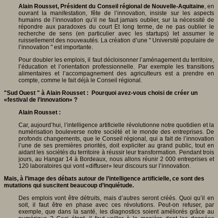
Alain Rousset, Président du Conseil régional de Nouvelle-Aquitaine
, en
ouvrant la manifestation, fête de l’innovation, insiste sur les aspects
humains de l’innovation qu’il ne faut jamais oublier, sur la nécessité de
répondre aux paradoxes du court Et long terme, de ne pas oublier le
recherche de sens (en particulier avec les startups) let assumer le
ruissellement des nouveautés. La création d’une " Université populaire de
l’innovation " est importante.
Pour doubler les emplois, il faut décloisonner l’aménagement du territoire,
l’éducation et l’orientation professionnelle. Par exemple les transitions
alimentaires et l’accompagnement des agriculteurs est a prendre en
compte, comme le fait déjà le Conseil régional.
"Sud Ouest " à Alain Rousset : Pourquoi avez-vous choisi de créer un
«festival de l’innovation» ?
Alain Rousset :
Car, aujourd’hui, l’intelligence artificielle révolutionne notre quotidien et la
numérisation bouleverse notre société et le monde des entreprises. De
profonds changements, que le Conseil régional, qui a fait de l’innovation
l’une de ses premières priorités, doit expliciter au grand public, tout en
aidant les sociétés du territoire à réussir leur transformation. Pendant trois
jours, au Hangar 14 à Bordeaux, nous allons réunir 2 000 entreprises et
120 laboratoires qui vont «diffuser» leur discours sur l’innovation.
Mais, à l’image des débats autour de l’intelligence artificielle, ce sont des
mutations qui suscitent beaucoup d’inquiétude.
Des emplois vont être détruits, mais d’autres seront créés. Quoi qu’il en
soit, il faut être en phase avec ces révolutions. Peut-on refuser, par
exemple, que dans la santé, les diagnostics soient améliorés grâce au