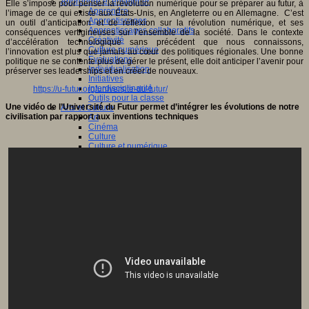
Apprendre et enseigner
Elle s’impose pour penser la révolution numérique pour se préparer au futur, à
Apprendre
l’image de ce qui existe aux États-Unis, en Angleterre ou en Allemagne. C’est
Apprentissages
un outil d’anticipation et de réflexion sur la révolution numérique, et ses
Apprentissages collaboratifs
conséquences vertigineuses sur l’ensemble de la société. Dans le contexte
Créativité
d’accélération technologique sans précédent que nous connaissons,
Culture numérique
l’innovation est plus que jamais au cœur des politiques régionales. Une bonne
Evaluations
politique ne se contente plus de gérer le présent, elle doit anticiper l’avenir pour
Individualisation
préserver ses leaderships et en créer de nouveaux.
Initiatives
Interdisciplinarité
https://u-futur.org/universite-du-futur/
Outils pour la classe
Une vidéo de l’Université du Futur permet d’intégrer les évolutions de notre
Arts et Culture
civilisation par rapport aux inventions techniques
Art
Cinéma
Culture
Culture et numérique
Dispositifs de médiation
Littérature
Formation
Compétences professionnelles
Dispositifs de formation
E- formation
Enjeux et évolutions
Enseignement supérieur et numérique
Formations hybrides
Formation universitaire
Mooc’s
Outils collaboratifs
Sites ressources
Tutorat
Jeux
Jeu et éducation