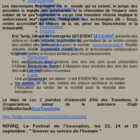
Vivre ensemble
Citoyenneté
Les intervenants interrogent sur le monde qui va exister, le temps des
Culture européenne
possibles la logique des partenariats et la réinvention de l’espace sans
Démocratie
oublier de ne pas segmenter le social. Une transition réussie implique le
Egalité Hommes/Femmes
renforcement des capacités, l’intégration des technologies (IA – Data),
Ethique
rendre accessible les choses de la vie, gérer les financements et la
Gouvernance
temporalité.
Inclusion
Laïcité
Eric Tardy, Gérant de l'entreprise SET-EVENT
SET-EVENT
présente des
Ressources citoyenneté
vidéos en réalité virtuelle, augmentée qui permettent de se rendre compte
Tiers - lieux
des réalités des animaux à travers le monde :
www.immersion.fr
Réalité
Vie scolaire et sociale
virtuelle, réalité augmentée, réalité mixte et technologies collaboratives
Niveaux
(logiciels, tables et écrans tactiles) pour les professionnels.
Périscolaire
Des expériences pour produire des vins bio sont aussi présentées
Ecole maternelle
Château Marquis de Termes à Margaux pour produire des vins bio avec
Ecole élémentaire
des outils de vinification nouveaux.
Collège
Lycée
Une conclusion de cet atelier : il est ESSENTIEL de sensibiliser
Université
les jeunes, de ne pas oublier les enjeux sociétaux et mettre
Les auteurs
l’éducation au centre de la société pour la réussite des
transitions.
Le bilan de ces 2 journées d’Université d’été des Transitions, à
@capsciences, autour de la puissance d’agir
@GillesBerhault
#LesTransitions
https://twitter.com/i/status/1040253436632203264
NOVAQ, Le Festival de l’innovation, les 13, 14 et 15
septembre : " Innover au service de l’humain "