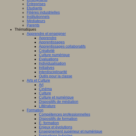
Entreprises
Etudiants
Filières industrielles
Institutionnels
Médiateurs
Parents
Thématiques
Apprendre et enseigner
Apprendre
Apprentissages
Apprentissages collaboratifs
Créativité
Culture numérique
Evaluations
Individualisation
Initiatives
Interdisciplinarité
Outils pour la classe
Arts et Culture
Art
Cinéma
Culture
Culture et numérique
Dispositifs de médiation
Littérature
Formation
Compétences professionnelles
Dispositifs de formation
E- formation
Enjeux et évolutions
Enseignement supérieur et numérique
Formations hybrides