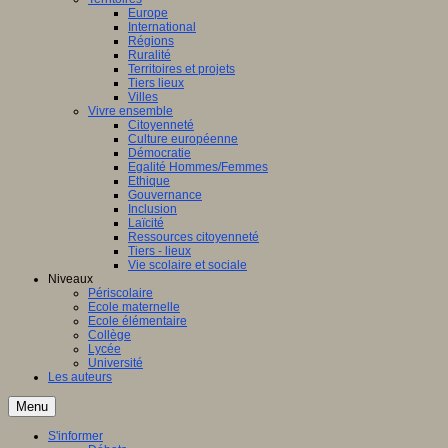
Europe
International
Régions
Ruralité
Territoires et projets
Tiers lieux
Villes
Vivre ensemble
Citoyenneté
Culture européenne
Démocratie
Egalité Hommes/Femmes
Ethique
Gouvernance
Inclusion
Laïcité
Ressources citoyenneté
Tiers - lieux
Vie scolaire et sociale
Niveaux
Périscolaire
Ecole maternelle
Ecole élémentaire
Collège
Lycée
Université
Les auteurs
Menu
S'informer