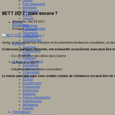
Débats
Faits marquants
Interviews
Reportages
BETT 2017 : mais encore ?
Brèves
Agenda
dimanche, Jan 29 2017
Innover
Reportages
Didactique
Écrit par
Elbaz Jennifer
Dispositifs
Pédagogie
Recherche
Technologies
Après un très rapide tour d'horizon et les premières tendances constatées, un p
Savoir(s)
Analyses
Ci-dessous quelques éléments, non exhaustifs assurément, mais peut-être i
Conférences
Outils
- Co-construction des idées dans l'arène
Pratiques
Acteurs de l'éducation
- La France au BETT
Animateurs
Chercheurs
- Initiatives plus ou moins connectées :
Collectivités
Le mieux pour que vous vous rendiez compte de l'ambiance est peut-être de v
Editeurs
EdTech
Encadrement
Enseignants
Entreprises
Etudiants
Filières industrielles
Institutionnels
Médiateurs
Parents
Thématiques