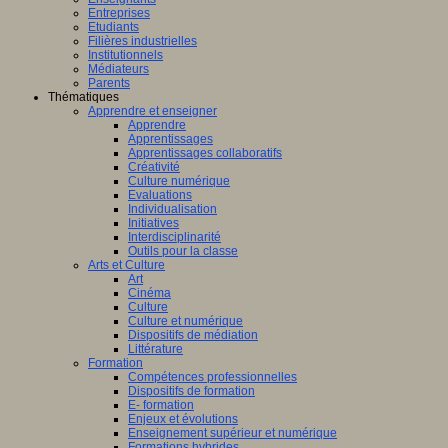
Entreprises
Etudiants
Filières industrielles
Institutionnels
Médiateurs
Parents
Thématiques
Apprendre et enseigner
Apprendre
Apprentissages
Apprentissages collaboratifs
Créativité
Culture numérique
Evaluations
Individualisation
Initiatives
Interdisciplinarité
Outils pour la classe
Arts et Culture
Art
Cinéma
Culture
Culture et numérique
Dispositifs de médiation
Littérature
Formation
Compétences professionnelles
Dispositifs de formation
E- formation
Enjeux et évolutions
Enseignement supérieur et numérique
Formations hybrides