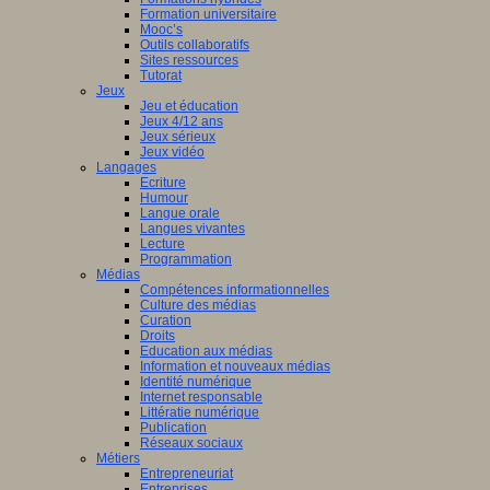
Formation universitaire
Mooc’s
Outils collaboratifs
Sites ressources
Tutorat
Jeux
Jeu et éducation
Jeux 4/12 ans
Jeux sérieux
Jeux vidéo
Langages
Ecriture
Humour
Langue orale
Langues vivantes
Lecture
Programmation
Médias
Compétences informationnelles
Culture des médias
Curation
Droits
Education aux médias
Information et nouveaux médias
Identité numérique
Internet responsable
Littératie numérique
Publication
Réseaux sociaux
Métiers
Entrepreneuriat
Entreprises