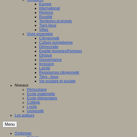
Europe
International
Régions
Ruralité
Territoires et projets
Tiers lieux
Villes
Vivre ensemble
Citoyenneté
Culture européenne
Démocratie
Egalité Hommes/Femmes
Ethique
Gouvernance
Inclusion
Laïcité
Ressources citoyenneté
Tiers - lieux
Vie scolaire et sociale
Niveaux
Périscolaire
Ecole maternelle
Ecole élémentaire
Collège
Lycée
Université
Les auteurs
Menu
S'informer