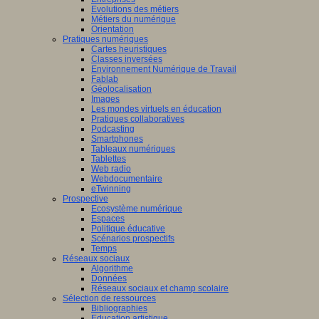
Evolutions des métiers
Métiers du numérique
Orientation
Pratiques numériques
Cartes heuristiques
Classes inversées
Environnement Numérique de Travail
Fablab
Géolocalisation
Images
Les mondes virtuels en éducation
Pratiques collaboratives
Podcasting
Smartphones
Tableaux numériques
Tablettes
Web radio
Webdocumentaire
eTwinning
Prospective
Ecosystème numérique
Espaces
Politique éducative
Scénarios prospectifs
Temps
Réseaux sociaux
Algorithme
Données
Réseaux sociaux et champ scolaire
Sélection de ressources
Bibliographies
Education artistique