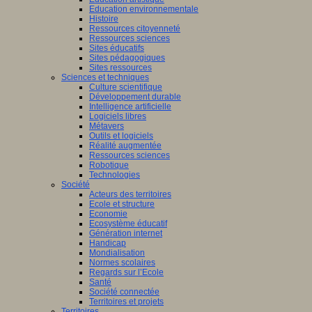
Education environnementale
Histoire
Ressources citoyenneté
Ressources sciences
Sites éducatifs
Sites pédagogiques
Sites ressources
Sciences et techniques
Culture scientifique
Développement durable
Intelligence artificielle
Logiciels libres
Métavers
Outils et logiciels
Réalité augmentée
Ressources sciences
Robotique
Technologies
Société
Acteurs des territoires
Ecole et structure
Economie
Ecosystème éducatif
Génération internet
Handicap
Mondialisation
Normes scolaires
Regards sur l’Ecole
Santé
Société connectée
Territoires et projets
Territoires