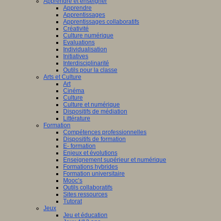
Apprendre et enseigner
Apprendre
Apprentissages
Apprentissages collaboratifs
Créativité
Culture numérique
Evaluations
Individualisation
Initiatives
Interdisciplinarité
Outils pour la classe
Arts et Culture
Art
Cinéma
Culture
Culture et numérique
Dispositifs de médiation
Littérature
Formation
Compétences professionnelles
Dispositifs de formation
E- formation
Enjeux et évolutions
Enseignement supérieur et numérique
Formations hybrides
Formation universitaire
Mooc’s
Outils collaboratifs
Sites ressources
Tutorat
Jeux
Jeu et éducation