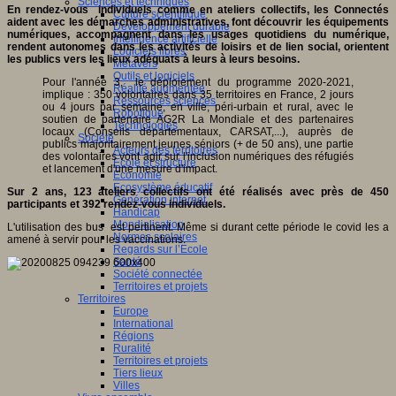
Sciences et techniques
En rendez-vous individuels comme en ateliers collectifs, les Connectés
Culture scientifique
aident avec les démarches administratives, font découvrir les équipements
Développement durable
numériques, accompagnent dans les usages quotidiens du numérique,
Intelligence artificielle
rendent autonomes dans les activités de loisirs et de lien social, orientent
Logiciels libres
les publics vers les lieux adéquats à leurs à leurs besoins.
Métavers
Outils et logiciels
Pour l'année 3, le déploiement du programme 2020-2021,
Réalité augmentée
implique : 350 volontaires dans 35 territoires en France, 2 jours
Ressources sciences
ou 4 jours par semaine, en ville, péri-urbain et rural, avec le
Robotique
soutien de partenaire AG2R La Mondiale et des partenaires
Technologies
locaux (Conseils départementaux, CARSAT,...), auprès de
Société
publics majoritairement jeunes séniors (+ de 50 ans), une partie
Acteurs des territoires
des volontaires vont agir sur l'inclusion numériques des réfugiés
Ecole et structure
et lancement d'une mesure d'impact.
Economie
Ecosystème éducatif
Sur 2 ans, 123 ateliers collectifs ont été réalisés avec près de 450
Génération internet
participants et 392 rendez-vous individuels.
Handicap
Mondialisation
L'utilisation des bus est pertinent. Même si durant cette période le covid les a
Normes scolaires
amené à servir pour les vaccinations.
Regards sur l’Ecole
Santé
Société connectée
Territoires et projets
Territoires
Europe
International
Régions
Ruralité
Territoires et projets
Tiers lieux
Villes