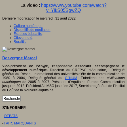
La vidéo :
https://www.youtube.com/watch?
v=YikS05SgwZQ
Dernière modification le mercredi, 31 août 2022
Culture numérique
,
Dispositifs de médiation
,
Espaces éducatifs
,
Citoyenneté
,
Ruralitic
,
Desvergne Marcel
Vice-président de l’An@é, responsable associatif accompagnant le
développement numérique.
Directeur du CREPAC d'Aquitaine, Délégué
général du Réseau international des universités d'été de la communication de
1980 à 2004, Délégué général du
CI’NUM
-Entretiens des
civilisations
numériques
de 2005 à 2007, Président d’Aquitaine Europe Communication
jusqu’en 2012. Président ALIMSO jusqu’en 2017, Secrétaire général de l’Institut
du Goût de la Nouvelle-Aquitaine.
S'INFORMER
-
DEBATS
-
FAITS MARQUANTS