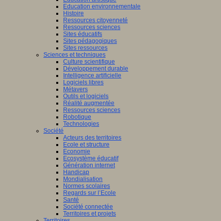
Education environnementale
Histoire
Ressources citoyenneté
Ressources sciences
Sites éducatifs
Sites pédagogiques
Sites ressources
Sciences et techniques
Culture scientifique
Développement durable
Intelligence artificielle
Logiciels libres
Métavers
Outils et logiciels
Réalité augmentée
Ressources sciences
Robotique
Technologies
Société
Acteurs des territoires
Ecole et structure
Economie
Ecosystème éducatif
Génération internet
Handicap
Mondialisation
Normes scolaires
Regards sur l’Ecole
Santé
Société connectée
Territoires et projets
Territoires