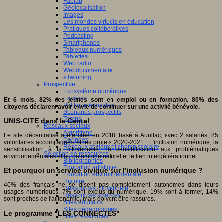
Fablab
Géolocalisation
Images
Les mondes virtuels en éducation
Pratiques collaboratives
Podcasting
Smartphones
Tableaux numériques
Tablettes
Web radio
Webdocumentaire
eTwinning
Prospective
Ecosystème numérique
Espaces
Et 6 mois, 82% des jeunes sont en emploi ou en formation. 80% des
Politique éducative
citoyens déclarent avoir envie de continuer sur une activité bénévole.
Scénarios prospectifs
Temps
UNIS-CITE dans le Cantal
Réseaux sociaux
Algorithme
Le site décentralisé a été crée en 2018, basé à Aurillac, avec 2 salariés, 85
Données
volontaires accompagnés et les projets 2020-2021 : L'inclusion numérique, la
Réseaux sociaux et champ scolaire
sensibilisation à la citoyenneté, la sensibilisation aux problématiques
Sélection de ressources
environnementales et au patrimoine naturel et le lien intergénérationnel.
Bibliographies
Education artistique
Et pourquoi un service civique sur l'inclusion numérique ?
Education environnementale
Histoire
40% des français ne se disent pas complètement autonomes dans leurs
Ressources citoyenneté
usages numériques. 7% sont exclus du numérique, 19% sont à former, 14%
Ressources sciences
sont proches de l'autonomie, mais doivent être rassurés.
Sites éducatifs
Sites pédagogiques
Le programme "LES CONNECTES"
Sites ressources