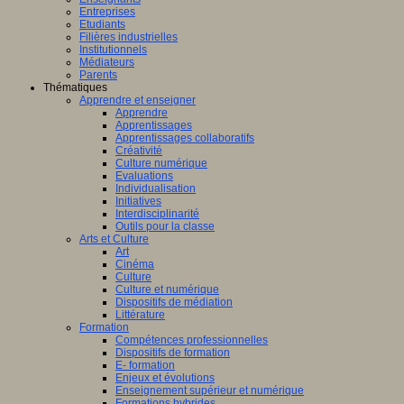
Entreprises
Etudiants
Filières industrielles
Institutionnels
Médiateurs
Parents
Thématiques
Apprendre et enseigner
Apprendre
Apprentissages
Apprentissages collaboratifs
Créativité
Culture numérique
Evaluations
Individualisation
Initiatives
Interdisciplinarité
Outils pour la classe
Arts et Culture
Art
Cinéma
Culture
Culture et numérique
Dispositifs de médiation
Littérature
Formation
Compétences professionnelles
Dispositifs de formation
E- formation
Enjeux et évolutions
Enseignement supérieur et numérique
Formations hybrides