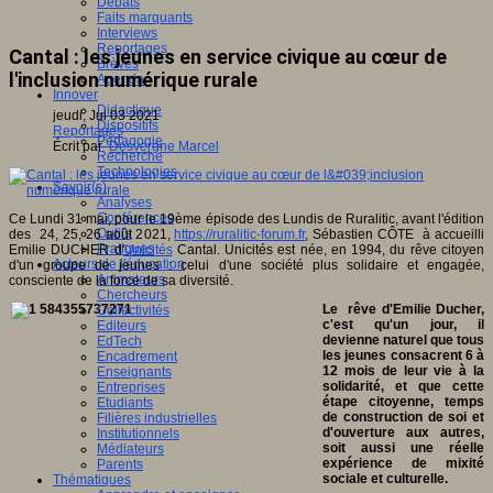
Débats
Faits marquants
Interviews
Reportages
Cantal : les jeunes en service civique au cœur de
Brèves
l'inclusion numérique rurale
Agenda
Innover
Didactique
jeudi, Jui 03 2021
Dispositifs
Reportages
Pédagogie
Écrit par
Desvergne Marcel
Recherche
Technologies
Savoir(s)
Analyses
Conférences
Ce Lundi 31 mai, pour le 19ème épisode des Lundis de Ruralitic, avant l'édition
Outils
des 24, 25, 26 août 2021,
https://ruralitic-forum.fr
, Sébastien CÔTE à accueilli
Pratiques
Emilie DUCHER d'
Unicités
Cantal. Unicités est née, en 1994, du rêve citoyen
Acteurs de l'éducation
d'un groupe de jeunes : celui d'une société plus solidaire et engagée,
Animateurs
consciente de la force de sa diversité.
Chercheurs
Le rêve d'Emilie Ducher,
Collectivités
c'est qu'un jour, il
Editeurs
devienne naturel que tous
EdTech
les jeunes consacrent 6 à
Encadrement
12 mois de leur vie à la
Enseignants
solidarité, et que cette
Entreprises
étape citoyenne, temps
Etudiants
de construction de soi et
Filières industrielles
d'ouverture aux autres,
Institutionnels
soit aussi une réelle
Médiateurs
expérience de mixité
Parents
sociale et culturelle.
Thématiques