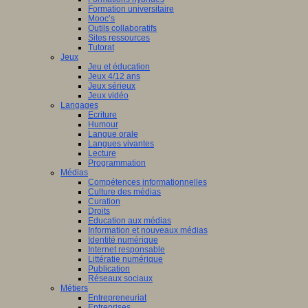
Formation universitaire
Mooc’s
Outils collaboratifs
Sites ressources
Tutorat
Jeux
Jeu et éducation
Jeux 4/12 ans
Jeux sérieux
Jeux vidéo
Langages
Ecriture
Humour
Langue orale
Langues vivantes
Lecture
Programmation
Médias
Compétences informationnelles
Culture des médias
Curation
Droits
Education aux médias
Information et nouveaux médias
Identité numérique
Internet responsable
Littératie numérique
Publication
Réseaux sociaux
Métiers
Entrepreneuriat
Entreprises