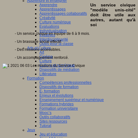
Apprendre et enseigner
Un service civique
Apprendre
Apprentissages
"modèle unis-cité"
Apprentissages collaboratifs
doit être utile aux
Créativité
autres, autant qu'à
Culture numérique
soi
Evaluations
Individualisation
- Un service civique en équipe de 6 à 9 mois.
Initiatives
Interdisciplinarité
- Un brassage social effectif.
Outils pour la classe
Arts et Culture
- Des missions accessibles.
Art
Cinéma
- Un accompagnement renforcé.
Culture
Culture et numérique
Dispositifs de médiation
Littérature
Formation
Compétences professionnelles
Dispositifs de formation
E- formation
Enjeux et évolutions
Enseignement supérieur et numérique
Formations hybrides
Formation universitaire
Mooc’s
Outils collaboratifs
Sites ressources
Tutorat
Jeux
Jeu et éducation