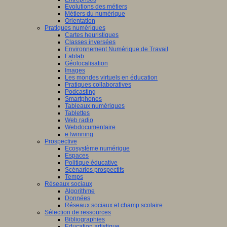
Evolutions des métiers
Métiers du numérique
Orientation
Pratiques numériques
Cartes heuristiques
Classes inversées
Environnement Numérique de Travail
Fablab
Géolocalisation
Images
Les mondes virtuels en éducation
Pratiques collaboratives
Podcasting
Smartphones
Tableaux numériques
Tablettes
Web radio
Webdocumentaire
eTwinning
Prospective
Ecosystème numérique
Espaces
Politique éducative
Scénarios prospectifs
Temps
Réseaux sociaux
Algorithme
Données
Réseaux sociaux et champ scolaire
Sélection de ressources
Bibliographies
Education artistique