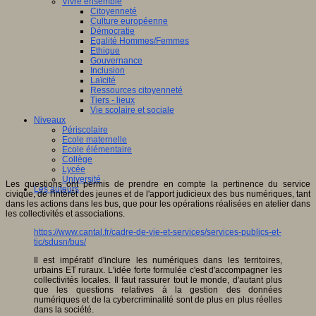
Vivre ensemble
Citoyenneté
Culture européenne
Démocratie
Egalité Hommes/Femmes
Ethique
Gouvernance
Inclusion
Laïcité
Ressources citoyenneté
Tiers - lieux
Vie scolaire et sociale
Niveaux
Périscolaire
Ecole maternelle
Ecole élémentaire
Collège
Lycée
Université
Les questions ont permis de prendre en compte la pertinence du service
Les auteurs
civique, de l'intérêt des jeunes et de l'apport judicieux des bus numériques, tant
dans les actions dans les bus, que pour les opérations réalisées en atelier dans
les collectivités et associations.
https://www.cantal.fr/cadre-de-vie-et-services/services-publics-et-
tic/sdusn/bus/
Il est impératif d'inclure les numériques dans les territoires,
urbains ET ruraux. L'idée forte formulée c'est d'accompagner les
collectivités locales. Il faut rassurer tout le monde, d'autant plus
que les questions relatives à la gestion des données
numériques et de la cybercriminalité sont de plus en plus réelles
dans la société.