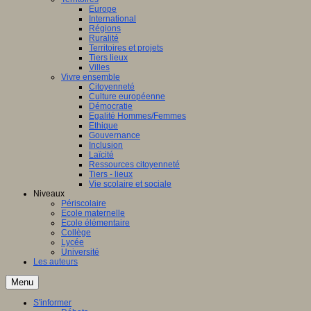
Europe
International
Régions
Ruralité
Territoires et projets
Tiers lieux
Villes
Vivre ensemble
Citoyenneté
Culture européenne
Démocratie
Egalité Hommes/Femmes
Ethique
Gouvernance
Inclusion
Laïcité
Ressources citoyenneté
Tiers - lieux
Vie scolaire et sociale
Niveaux
Périscolaire
Ecole maternelle
Ecole élémentaire
Collège
Lycée
Université
Les auteurs
Menu
S'informer