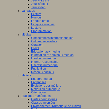
Jeux 4/12 ans
Jeux sérieux
Jeux vidéo
Langages
Ecriture
Humour
Langue orale
Langues vivantes
Lecture
Programmation
Médias
Compétences informationnelles
Culture des médias
Curation
Droits
Education aux médias
Information et nouveaux médias
Identité numérique
Internet responsable
Littératie numérique
Publication
Réseaux sociaux
Métiers
Entrepreneuriat
Entreprises
Evolutions des métiers
Métiers du numérique
Orientation
Pratiques numériques
Cartes heuristiques
Classes inversées
Environnement Numérique de Travail