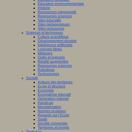
Education environnementale
Histoire
Ressources citoyenneté
Ressources sciences
Sites éducatifs
Sites pédagogiques
Sites ressources
Sciences et techniques
Culture scientifique
Développement durable
Intelligence artificielle
Logiciels libres
Métavers
Outils et logiciels
Réalité augmentée
Ressources sciences
Robotique
Technologies
Société
Acteurs des territoires
Ecole et structure
Economie
Ecosystème éducatif
Génération internet
Handicap
Mondialisation
Normes scolaires
Regards sur l’Ecole
Santé
Société connectée
Territoires et projets
Territoires