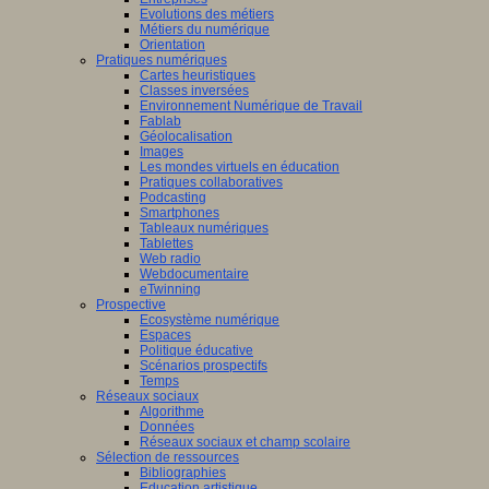
Evolutions des métiers
Métiers du numérique
Orientation
Pratiques numériques
Cartes heuristiques
Classes inversées
Environnement Numérique de Travail
Fablab
Géolocalisation
Images
Les mondes virtuels en éducation
Pratiques collaboratives
Podcasting
Smartphones
Tableaux numériques
Tablettes
Web radio
Webdocumentaire
eTwinning
Prospective
Ecosystème numérique
Espaces
Politique éducative
Scénarios prospectifs
Temps
Réseaux sociaux
Algorithme
Données
Réseaux sociaux et champ scolaire
Sélection de ressources
Bibliographies
Education artistique