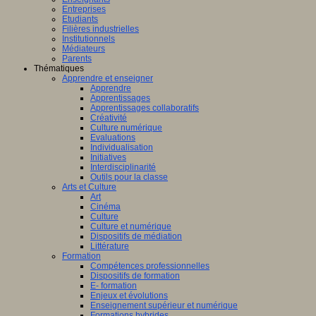
Entreprises
Etudiants
Filières industrielles
Institutionnels
Médiateurs
Parents
Thématiques
Apprendre et enseigner
Apprendre
Apprentissages
Apprentissages collaboratifs
Créativité
Culture numérique
Evaluations
Individualisation
Initiatives
Interdisciplinarité
Outils pour la classe
Arts et Culture
Art
Cinéma
Culture
Culture et numérique
Dispositifs de médiation
Littérature
Formation
Compétences professionnelles
Dispositifs de formation
E- formation
Enjeux et évolutions
Enseignement supérieur et numérique
Formations hybrides