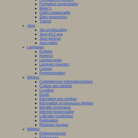
Formation universitaire
Mooc’s
Outils collaboratifs
Sites ressources
Tutorat
Jeux
Jeu et éducation
Jeux 4/12 ans
Jeux sérieux
Jeux vidéo
Langages
Ecriture
Humour
Langue orale
Langues vivantes
Lecture
Programmation
Médias
Compétences informationnelles
Culture des médias
Curation
Droits
Education aux médias
Information et nouveaux médias
Identité numérique
Internet responsable
Littératie numérique
Publication
Réseaux sociaux
Métiers
Entrepreneuriat
Entreprises