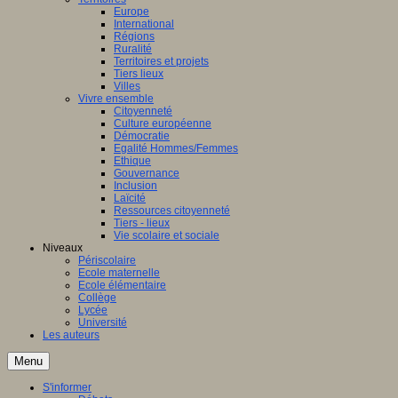
Europe
International
Régions
Ruralité
Territoires et projets
Tiers lieux
Villes
Vivre ensemble
Citoyenneté
Culture européenne
Démocratie
Egalité Hommes/Femmes
Ethique
Gouvernance
Inclusion
Laïcité
Ressources citoyenneté
Tiers - lieux
Vie scolaire et sociale
Niveaux
Périscolaire
Ecole maternelle
Ecole élémentaire
Collège
Lycée
Université
Les auteurs
Menu
S'informer