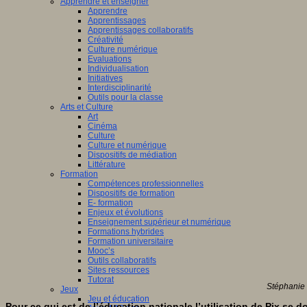
Apprendre et enseigner
Apprendre
Apprentissages
Apprentissages collaboratifs
Créativité
Culture numérique
Evaluations
Individualisation
Initiatives
Interdisciplinarité
Outils pour la classe
Arts et Culture
Art
Cinéma
Culture
Culture et numérique
Dispositifs de médiation
Littérature
Formation
Compétences professionnelles
Dispositifs de formation
E- formation
Enjeux et évolutions
Enseignement supérieur et numérique
Formations hybrides
Formation universitaire
Mooc’s
Outils collaboratifs
Sites ressources
Tutorat
Stéphanie 
Jeux
Jeu et éducation
Pour ce qui est de l’éducation nationale l’utilisation de Pix se d