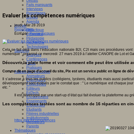
Débats
Faits marquants
Interviews
Reportages
Evaluer les compétences numériques
Brèves
Agenda
jeudi, Mar 28 2019
Innover
Reportages
Didactique
Écrit par
Puyou Jacques
Dispositifs
Pédagogie
Recherche
Technologies
Cela se fait déjà dans l’éducation nationale B2I, C2I mais ces procédures von
Savoir(s)
numérique " organisé ce mercredi 27 mars 2019 à l’atelier CANOPE de Lot et Gar
Analyses
Conférences
Découvrir la plate forme et voir comment elle peut être utilisée 
Outils
Pratiques
Comme dit en page d'accueil du site, Pix est un service public en ligne de d
Acteurs de l'éducation
Animateurs
Il s’adresse à tous les publics (collégiens, lycéens, étudiants mais aussi parti
Chercheurs
développement sont motivés par le constat que : " Le numérique est chaque jour 
Collectivités
etc. "
Editeurs
EdTech
Il est développé par une start-up d’état qui fait évoluer la plateforme au
Encadrement
Enseignants
Les compétences testées sont au nombre de 16 réparties en ci
Entreprises
Etudiants
Filières industrielles
Institutionnels
https://pix.fr/competences
Médiateurs
Parents
Thématiques