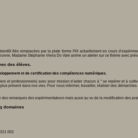
t bientôt être remplacées par la plate forme PIX actuellement en cours d’expérim
onne, Madame Stéphanie Vieira Do Vale anime un atelier sur ce thème avec présent
avec des élèves.
éveloppement et de certification des compétences numériques.
culiers et professionnels) avec pour mission d’aider chacun à " se repérer et à cul
plus présent dans nos vies. Pour nous informer, travailler, réaliser des démarche
 gré des remarques des expérimentateurs mais aussi au vu de la modification des pra
nq domaines