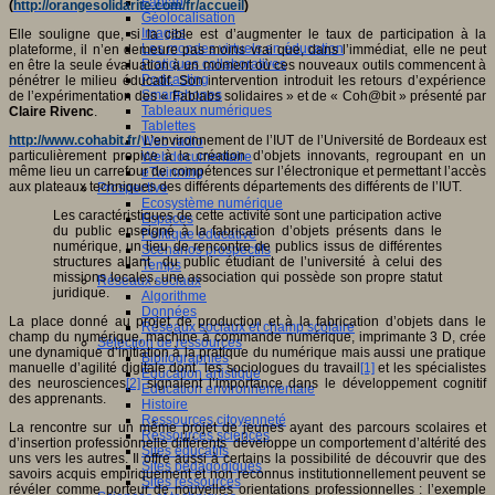
Fablab
(
http://orangesolidarite.com/fr/accueil
)
Géolocalisation
Images
Elle souligne que, si la cible est d’augmenter le taux de participation à la
Les mondes virtuels en éducation
plateforme, il n’en demeure pas moins vrai que, dans l’immédiat, elle ne peut
Pratiques collaboratives
en être la seule évaluation à un moment où ces nouveaux outils commencent à
Podcasting
pénétrer le milieu éducatif. Son intervention introduit les retours d’expérience
Smartphones
de l’expérimentation des « Fablabs solidaires » et de « Coh@bit » présenté par
Tableaux numériques
Claire Rivenc
.
Tablettes
http://www.cohabit.fr/
L’environnement de l’IUT de l’Université de Bordeaux est
Web radio
particulièrement propice à la création d’objets innovants, regroupant en un
Webdocumentaire
même lieu un carrefour de compétences sur l’électronique et permettant l’accès
eTwinning
aux plateaux techniques des différents départements des différents de l’IUT.
Prospective
Ecosystème numérique
Les caractéristiques de cette activité sont une participation active
Espaces
du public enseigné à la fabrication d’objets présents dans le
Politique éducative
numérique, un lieu de rencontre de publics issus de différentes
Scénarios prospectifs
structures allant du public étudiant de l’université à celui des
Temps
missions locales, une association qui possède son propre statut
Réseaux sociaux
juridique.
Algorithme
Données
La place donné au projet de production et à la fabrication d’objets dans le
Réseaux sociaux et champ scolaire
champ du numérique, machine à commande numérique, imprimante 3 D, crée
Sélection de ressources
une dynamique d’initiation à la pratique du numérique mais aussi une pratique
Bibliographies
manuelle d’agilité digitale dont les sociologues du travail
[1]
et les spécialistes
Education artistique
des neurosciences
[2]
signalent l’importance dans le développement cognitif
Education environnementale
des apprenants.
Histoire
Ressources citoyenneté
La rencontre sur un même projet de jeunes ayant des parcours scolaires et
Ressources sciences
d’insertion professionnelle différents développe un comportement d’altérité des
Sites éducatifs
uns vers les autres. Il offre aussi à certains la possibilité de découvrir que des
Sites pédagogiques
savoirs acquis empiriquement et non reconnus institutionnellement peuvent se
Sites ressources
révéler comme porteur de nouvelles orientations professionnelles : l’exemple