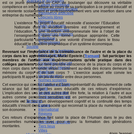
Sciences et techniques
est ce jeune possédant un CAP de boulanger qui découvre sa véritable
Culture scientifique
compétence en informatique au cours de sa participation à ce projet éducatif et
Développement durable
se réoriente scolairement et professionnellement vers une insertion dans une
Intelligence artificielle
entreprise du numérique.
Logiciels libres
Métavers
L’existence du projet éducatif nécessite d’associer l’Education
Outils et logiciels
Nationale dont la vocation première est l’enseignement et
Réalité augmentée
l’éducation, à une structure entrepreneuriale liée à l’objet de
Ressources sciences
l’enseignement dans une forme juridique appropriée. Cette
Robotique
particularité correspond à une volonté d’insérer dans le tissu
Technologies
éducatif le caractère pragmatique d’un système économique.
Société
Acteurs des territoires
Revenant sur l’importance de la connaissance de l’autre et de la place du
Ecole et structure
corps dans les apprentissages, Muriel Epstein (
Transapi
) fait participer les
Economie
membres de l’atelier aux expérimentations qu’elle pratique dans des
Ecosystème éducatif
collèges parisiens
pour faire prendre conscience de la place du corps et de
Génération internet
mon corps dans le monde virtuel : comment au-delà des écrans demeure la
Handicap
mémoire du corps et de son corps ? L’exercice auquel elle convie les
Mondialisation
participants fit appel à un jeu de miroir entre deux personnes.
Normes scolaires
Regards sur l’Ecole
Cet exercice qui conclut l’atelier est bien représentatif du déroulement de cette
Santé
séance qui fait émerger les axes éducatifs de ces retours d’expérience.
Société connectée
L’implication des uns et des autres doit être forte, la relation à l’autre et aux
Territoires et projets
autres comme personnes sensibles est en permanence présente, l’activité
Territoires
corporelle est le lieu d’un développement cognitif et la continuité des temps
Europe
éducatifs s‘inscrit dans une société qui reconnait la place du numérique et de
International
son économie.
Régions
Ces retours d’expérience font saisir la place de l’Humain dans le jeu des
Ruralité
passerelles numériques avec pour enjeu la formation des générations
Territoires et projets
montantes.
Tiers lieux
Villes
Alain Jeannel