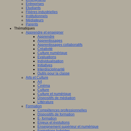
Entreprises
Etudiants
Filières industrielles
Institutionnels
Médiateurs
Parents
Thématiques
Apprendre et enseigner
Apprendre
Apprentissages
Apprentissages collaboratifs
Créativité
Culture numérique
Evaluations
Individualisation
Initiatives
Interdisciplinarité
Outils pour la classe
Arts et Culture
Art
Cinéma
Culture
Culture et numérique
Dispositifs de médiation
Littérature
Formation
Compétences professionnelles
Dispositifs de formation
E- formation
Enjeux et évolutions
Enseignement supérieur et numérique
Formations hybrides