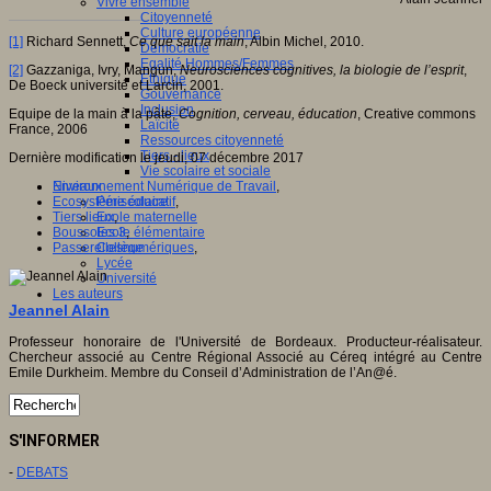
Vivre ensemble
Citoyenneté
Culture européenne
[1]
Richard Sennett,
Ce que sait la main
, Albin Michel, 2010.
Démocratie
Egalité Hommes/Femmes
[2]
Gazzaniga, Ivry, Mangun,
Neurosciences cognitives, la biologie de l’esprit
,
Ethique
De Boeck université et Larcin, 2001.
Gouvernance
Inclusion
Equipe de la main à la pâte,
Cognition, cerveau, éducation
, Creative commons
Laïcité
France, 2006
Ressources citoyenneté
Tiers - lieux
Dernière modification le jeudi, 07 décembre 2017
Vie scolaire et sociale
Environnement Numérique de Travail
,
Niveaux
Ecosystème éducatif
,
Périscolaire
Tiers lieux
,
Ecole maternelle
Boussoles 3
,
Ecole élémentaire
Passerellesnumériques
,
Collège
Lycée
Université
Les auteurs
Jeannel Alain
Professeur honoraire de l'Université de Bordeaux. Producteur-réalisateur.
Chercheur associé au Centre Régional Associé au Céreq intégré au Centre
Emile Durkheim. Membre du Conseil d’Administration de l’An@é.
S'INFORMER
-
DEBATS