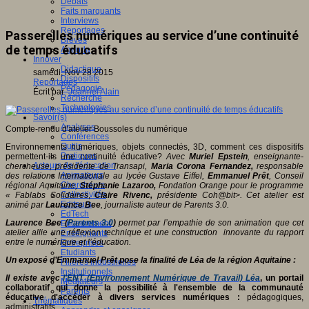
Débats
Faits marquants
Interviews
Reportages
Passerelles numériques au service d’une continuité
Brèves
de temps éducatifs
Agenda
Innover
Didactique
samedi, Nov 28 2015
Dispositifs
Reportages
Pédagogie
Écrit par
Jeannel Alain
Recherche
Technologies
Savoir(s)
Analyses
Compte-rendu d'atelier Boussoles du numérique
Conférences
Outils
Environnements numériques, objets connectés, 3D, comment ces dispositifs
Pratiques
permettent-ils une continuité éducative?
Avec
Muriel Epstein
, enseignante-
Acteurs de l'éducation
chercheuse, présidente de Transapi,
Maria Corona Fernandez,
responsable
Animateurs
des relations Internationale au lycée Gustave Eiffel,
Emmanuel Prêt
, Conseil
Chercheurs
régional Aquitaine,
Stéphanie Lazaroo,
Fondation Orange pour le programme
Collectivités
« Fablabs Solidaires
,
Claire Rivenc,
présidente Coh@bit>. Cet atelier est
Editeurs
animé par
Laurence Bee
, journaliste auteur de Parents 3.0.
EdTech
Laurence Bee (
Parents 3.0
)
permet par l’empathie de son animation que cet
Encadrement
atelier allie une réflexion technique et une construction innovante du rapport
Enseignants
entre le numérique et l’éducation.
Entreprises
Etudiants
Un exposé d’Emmanuel Prêt pose la finalité de Léa de la région Aquitaine :
Filières industrielles
Institutionnels
Il existe avec
l'ENT (Environnement Numérique de Travail) Léa
, un portail
Médiateurs
collaboratif qui donne la possibilité à l'ensemble de la communauté
Parents
éducative d'accéder à divers services numériques :
pédagogiques,
Thématiques
administratifs.