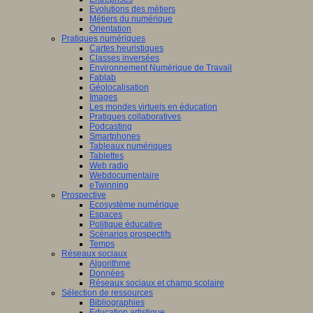
Evolutions des métiers
Métiers du numérique
Orientation
Pratiques numériques
Cartes heuristiques
Classes inversées
Environnement Numérique de Travail
Fablab
Géolocalisation
Images
Les mondes virtuels en éducation
Pratiques collaboratives
Podcasting
Smartphones
Tableaux numériques
Tablettes
Web radio
Webdocumentaire
eTwinning
Prospective
Ecosystème numérique
Espaces
Politique éducative
Scénarios prospectifs
Temps
Réseaux sociaux
Algorithme
Données
Réseaux sociaux et champ scolaire
Sélection de ressources
Bibliographies
Education artistique