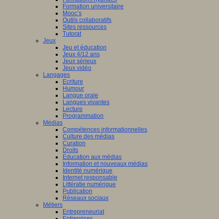
Formation universitaire
Mooc’s
Outils collaboratifs
Sites ressources
Tutorat
Jeux
Jeu et éducation
Jeux 4/12 ans
Jeux sérieux
Jeux vidéo
Langages
Ecriture
Humour
Langue orale
Langues vivantes
Lecture
Programmation
Médias
Compétences informationnelles
Culture des médias
Curation
Droits
Education aux médias
Information et nouveaux médias
Identité numérique
Internet responsable
Littératie numérique
Publication
Réseaux sociaux
Métiers
Entrepreneuriat
Entreprises