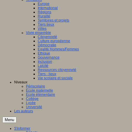
Europe
International
Régions
Ruralité
Territoires et projets
Tiers lieux
Villes
Vivre ensemble
Citoyenneté
Culture européenne
Démocratie
Egalité Hommes/Femmes
Ethique
Gouvernance
Inclusion
Laïcité
Ressources citoyenneté
Tiers - lieux
Vie scolaire et sociale
Niveaux
Périscolaire
Ecole maternelle
Ecole élémentaire
Collège
Lycée
Université
Les auteurs
Menu
S'informer