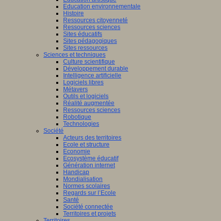
Education environnementale
Histoire
Ressources citoyenneté
Ressources sciences
Sites éducatifs
Sites pédagogiques
Sites ressources
Sciences et techniques
Culture scientifique
Développement durable
Intelligence artificielle
Logiciels libres
Métavers
Outils et logiciels
Réalité augmentée
Ressources sciences
Robotique
Technologies
Société
Acteurs des territoires
Ecole et structure
Economie
Ecosystème éducatif
Génération internet
Handicap
Mondialisation
Normes scolaires
Regards sur l’Ecole
Santé
Société connectée
Territoires et projets
Territoires