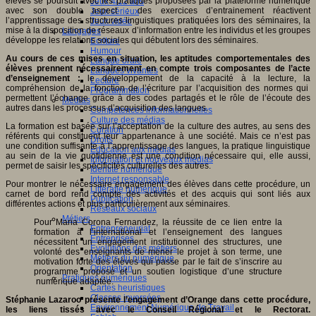
élèves se poursuit avec les pratiques proposées par la plateforme numérique
Jeux 4/12 ans
avec son double aspect : des exercices d’entrainement réactivent
Jeux sérieux
l’apprentissage des structures linguistiques pratiquées lors des séminaires, la
Jeux vidéo
mise à la disposition de réseaux d’information entre les individus et les groupes
Langages
développe les relations sociales qui débutent lors des séminaires.
Ecriture
Humour
Au cours de ces mises en situation, les aptitudes comportementales des
Langue orale
élèves prennent nécessairement en compte trois composantes de l’acte
Langues vivantes
d’enseignement :
le développement de la capacité à la lecture, la
Lecture
compréhension de la fonction de l’écriture par l’acquisition des normes qui
Programmation
permettent l’échange grâce à des codes partagés et le rôle de l’écoute des
Médias
autres dans les processus d’acquisition des langues.
Compétences informationnelles
Culture des médias
La formation est basée sur l’acceptation de la culture des autres, au sens des
Curation
référents qui constituent leur appartenance à une société. Mais ce n’est pas
Droits
une condition suffisante à l’apprentissage des langues, la pratique linguistique
Education aux médias
au sein de la vie quotidienne est une condition nécessaire qui, elle aussi,
Information et nouveaux médias
permet de saisir les spécificités culturelles des autres.
Identité numérique
Internet responsable
Pour montrer le nécessaire engagement des élèves dans cette procédure, un
Littératie numérique
carnet de bord rend compte des activités et des acquis qui sont liés aux
Publication
différentes actions et plus particulièrement aux séminaires.
Réseaux sociaux
Métiers
Pour Maria Corona Fernandez, la réussite de ce lien entre la
Entrepreneuriat
formation à l’international et l’enseignement des langues
Entreprises
nécessitent un engagement institutionnel des structures, une
Evolutions des métiers
volonté des enseignants de mener le projet à son terme, une
Métiers du numérique
motivation forte des élèves qui passe par le fait de s’inscrire au
Orientation
programme proposé et un soutien logistique d’une structure
Pratiques numériques
numérique adaptée.
Cartes heuristiques
Classes inversées
Stéphanie Lazaroo présente l’engagement d’Orange dans cette procédure,
Environnement Numérique de Travail
les liens tissés avec le Conseil Régional et le Rectorat.