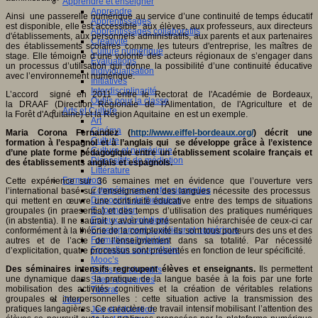
Apprendre et enseigner
Apprendre
Ainsi une passerelle numérique au service d’une continuité de temps éducatif
Apprentissages
est disponible, elle est accessible aux élèves, aux professeurs, aux directeurs
Apprentissages collaboratifs
d'établissements, aux personnels administratifs, aux parents et aux partenaires
Créativité
des établissements scolaires comme les tuteurs d'entreprise, les maîtres de
Culture numérique
stage. Elle témoigne d’une volonté des acteurs régionaux de s’engager dans
Evaluations
un processus d’utilisation qui donne la possibilité d’une continuité éducative
Individualisation
avec l’environnement numérique.
Initiatives
Interdisciplinarité
L’accord signé en 2011 entre le Rectorat de l'Académie de Bordeaux,
Outils pour la classe
la DRAAF (Direction Régionale de l'Alimentation, de l'Agriculture et de
Arts et Culture
la Forêt d'Aquitaine) et la Région Aquitaine en est un exemple.
Art
Cinéma
Maria Corona Fernandez (
http://www.eiffel-bordeaux.org/
) décrit une
Culture
formation à l’espagnol et à l’anglais qui se développe grâce à l’existence
Culture et numérique
d’une plate forme pédagogique entre un établissement scolaire français et
Dispositifs de médiation
des établissements anglais et espagnols.
Littérature
Formation
Cette expérience sur 36 semaines met en évidence que l’ouverture vers
Compétences professionnelles
l’international basé sur l’enseignement des langues nécessite des processus
Dispositifs de formation
qui mettent en œuvre une continuité éducative entre des temps de situations
E- formation
groupales (in praesentia) et des temps d’utilisation des pratiques numériques
Enjeux et évolutions
(in abstentia). Il ne saurait y avoir une présentation hiérarchisée de ceux-ci car
Enseignement supérieur et numérique
conformément à la théorie de la complexité ils sont tous porteurs des uns et des
Formations hybrides
autres et de l’acte de l’enseignement dans sa totalité. Par nécessité
Formation universitaire
d’explicitation, quatre processus sont présentés en fonction de leur spécificité.
Mooc’s
Des séminaires intensifs regroupent élèves et enseignants.
Ils permettent
Outils collaboratifs
une dynamique dans la pratique de la langue basée à la fois par une forte
Sites ressources
mobilisation des activités cognitives et la création de véritables relations
Tutorat
groupales et interpersonnelles : cette situation active la transmission des
Jeux
pratiques langagières. Ce caractère de travail intensif mobilisant l’attention des
Jeu et éducation