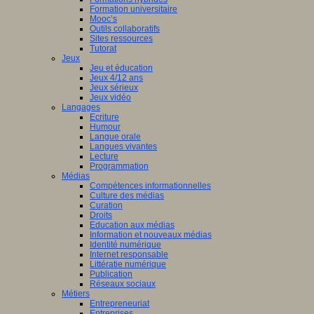
Formation universitaire
Mooc’s
Outils collaboratifs
Sites ressources
Tutorat
Jeux
Jeu et éducation
Jeux 4/12 ans
Jeux sérieux
Jeux vidéo
Langages
Ecriture
Humour
Langue orale
Langues vivantes
Lecture
Programmation
Médias
Compétences informationnelles
Culture des médias
Curation
Droits
Education aux médias
Information et nouveaux médias
Identité numérique
Internet responsable
Littératie numérique
Publication
Réseaux sociaux
Métiers
Entrepreneuriat
Entreprises