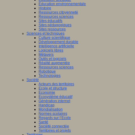
Education environnementale
Histoire
Ressources citoyenneté
Ressources sciences
Sites éducatifs
Sites pédagogiques
Sites ressources
Sciences et techniques
Culture scientifique
Développement durable
Intelligence artificielle
Logiciels libres
Métavers
Outils et logiciels
Réalité augmentée
Ressources sciences
Robotique
Technologies
Société
Acteurs des territoires
Ecole et structure
Economie
Ecosystème éducatif
Génération internet
Handicap
Mondialisation
Normes scolaires
Regards sur l’Ecole
Santé
Société connectée
Territoires et projets
Territoires