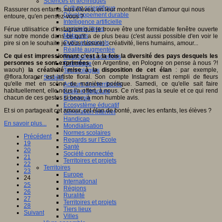
Sciences et techniques
Culture scientifique
Rassurer nos enfants, nos élèves, en leur montrant l'élan d'amour qui nous
Développement durable
entoure, qu'en pensez-vous ?
Intelligence artificielle
Logiciels libres
Férue utilisatrice d'Instagram que je trouve être une formidable fenêtre ouverte
Métavers
sur notre monde dans ce qu'il a de plus beau (c'est aussi possible d'en voir le
Outils et logiciels
pire si on le souhaite je vous rassure) : créativité, liens humains, amour...
Réalité augmentée
Ce qui est impressionnant c'est à la fois la diversité des pays desquels les
Ressources sciences
personnes se sont exprimées
, (en Argentine, en Pologne on pense à nous ?!
Robotique
waouh)
la créativité mise à la disposition de cet élan
: par exemple,
Technologies
@flora.forager est artiste floral. Son compte Instagram est rempli de fleurs
Société
qu'elle met en scène de manière poétique. Samedi, ce qu'elle sait faire
Acteurs des territoires
habituellement, elle nous l'a offert, à nous. Ce n'est pas la seule et ce qui rend
Ecole et structure
chacun de ces gestes si beau, à mon humble avis.
Economie
Ecosystème éducatif
Et si on partageait cet amour, cet élan de bonté, avec les enfants, les élèves ?
Génération internet
Handicap
En savoir plus...
Mondialisation
Normes scolaires
Précédent
Regards sur l’Ecole
19
Santé
20
Société connectée
21
Territoires et projets
22
Territoires
23
Europe
24
International
25
Régions
26
Ruralité
27
Territoires et projets
28
Tiers lieux
Suivant
Villes