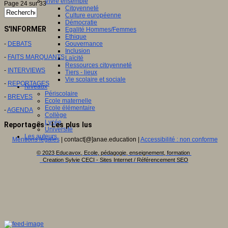
Vivre ensemble
Page 24 sur 33
Citoyenneté
Culture européenne
Démocratie
S'INFORMER
Egalité Hommes/Femmes
Ethique
-
DEBATS
Gouvernance
Inclusion
-
FAITS MARQUANTS
Laïcité
Ressources citoyenneté
-
INTERVIEWS
Tiers - lieux
Vie scolaire et sociale
-
REPORTAGES
Niveaux
Périscolaire
-
BREVES
Ecole maternelle
Ecole élémentaire
-
AGENDA
Collège
Lycée
Reportages - Les plus lus
Université
Les auteurs
Mentions légales
| contact[@]anae.education |
Accessibilité : non conforme
© 2023 Educavox, Ecole, pédagogie, enseignement, formation
Creation Sylvie CECI - Sites Internet / Référencement SEO