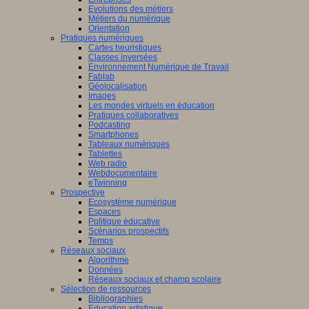
Evolutions des métiers
Métiers du numérique
Orientation
Pratiques numériques
Cartes heuristiques
Classes inversées
Environnement Numérique de Travail
Fablab
Géolocalisation
Images
Les mondes virtuels en éducation
Pratiques collaboratives
Podcasting
Smartphones
Tableaux numériques
Tablettes
Web radio
Webdocumentaire
eTwinning
Prospective
Ecosystème numérique
Espaces
Politique éducative
Scénarios prospectifs
Temps
Réseaux sociaux
Algorithme
Données
Réseaux sociaux et champ scolaire
Sélection de ressources
Bibliographies
Education artistique