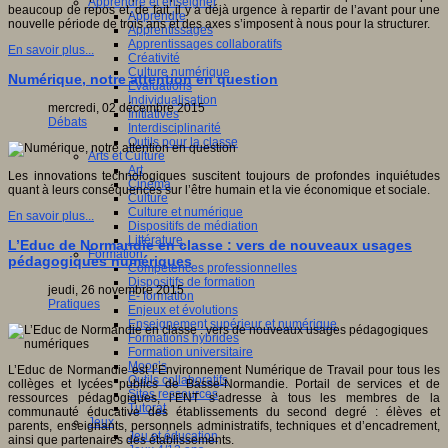
Apprendre et enseigner
beaucoup de repos et, de fait, il y a déjà urgence à repartir de l’avant pour une
Apprendre
nouvelle période de trois ans et des axes s’imposent à nous pour la structurer.
Apprentissages
Apprentissages collaboratifs
En savoir plus...
Créativité
Culture numérique
Numérique, notre attention en question
Evaluations
Individualisation
mercredi, 02 décembre 2015
Initiatives
Débats
Interdisciplinarité
Outils pour la classe
Arts et Culture
Art
Les innovations technologiques suscitent toujours de profondes inquiétudes
Cinéma
quant à leurs conséquences sur l’être humain et la vie économique et sociale.
Culture
Culture et numérique
En savoir plus...
Dispositifs de médiation
Littérature
L’Educ de Normandie en classe : vers de nouveaux usages
Formation
pédagogiques numériques
Compétences professionnelles
Dispositifs de formation
jeudi, 26 novembre 2015
E- formation
Pratiques
Enjeux et évolutions
Enseignement supérieur et numérique
Formations hybrides
Formation universitaire
Mooc’s
L’Educ de Normandie est l’Environnement Numérique de Travail pour tous les
Outils collaboratifs
collèges et lycées publics de Basse-Normandie. Portail de services et de
Sites ressources
ressources pédagogiques, l’ENT s’adresse à tous les membres de la
Tutorat
communauté éducative des établissements du second degré : élèves et
Jeux
parents, enseignants, personnels administratifs, techniques et d’encadrement,
Jeu et éducation
ainsi que partenaires des établissements.