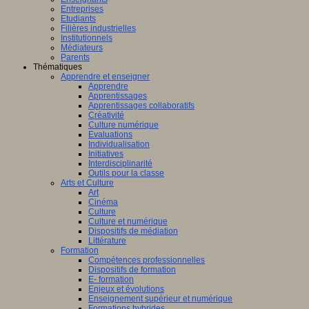
Entreprises
Etudiants
Filières industrielles
Institutionnels
Médiateurs
Parents
Thématiques
Apprendre et enseigner
Apprendre
Apprentissages
Apprentissages collaboratifs
Créativité
Culture numérique
Evaluations
Individualisation
Initiatives
Interdisciplinarité
Outils pour la classe
Arts et Culture
Art
Cinéma
Culture
Culture et numérique
Dispositifs de médiation
Littérature
Formation
Compétences professionnelles
Dispositifs de formation
E- formation
Enjeux et évolutions
Enseignement supérieur et numérique
Formations hybrides