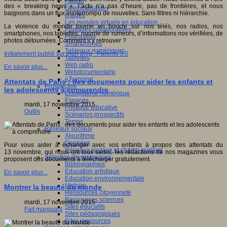
Fablab
des « breaking news », l’actu n’a pas d’heure, pas de frontières, et nous
Géolocalisation
baignons dans un flux ininterrompu de nouvelles. Sans filtres ni hiérarchie.
Images
Les mondes virtuels en éducation
La violence du monde tourne en boucle sur nos télés, nos radios, nos
Pratiques collaboratives
smartphones, nos tablettes, nourrie de rumeurs, d’informations nos vérifiées, de
Podcasting
photos détournées. Comment s’y retrouver ?
Smartphones
Tableaux numériques
Initialement publié sur mon blog : Parents 3.0
Tablettes
Web radio
En savoir plus...
Webdocumentaire
eTwinning
Attentats de Paris : des documents pour aider les enfants et
Prospective
les adolescents à comprendre
Ecosystème numérique
Espaces
mardi, 17 novembre 2015
Politique éducative
Outils
Scénarios prospectifs
Temps
Réseaux sociaux
Algorithme
Données
Pour vous aider à échanger avec vos enfants à propos des attentats du
Réseaux sociaux et champ scolaire
13 novembre, qui nous ont tous saisis, les rédactions de nos magazines vous
Sélection de ressources
proposent des documents à télécharger gratuitement.
Bibliographies
Education artistique
En savoir plus...
Education environnementale
Histoire
Montrer la beauté du monde
Ressources citoyenneté
Ressources sciences
mardi, 17 novembre 2015
Sites éducatifs
Fait marquant
Sites pédagogiques
Sites ressources