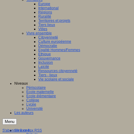
Europe
International
Régions
Ruralité
Territoires et projets
Tiers lieux
Villes
Vivre ensemble
Citoyenneté
Culture européenne
Démocratie
Egalité Hommes/Femmes
Ethique
Gouvernance
Inclusion
Laïcité
Ressources citoyenneté
Tiers - lieux
Vie scolaire et sociale
Niveaux
Périscolaire
Ecole maternelle
Ecole élémentaire
Collège
Lycée
Université
Les auteurs
Menu
S'abonner à ce flux RSS
S'informer