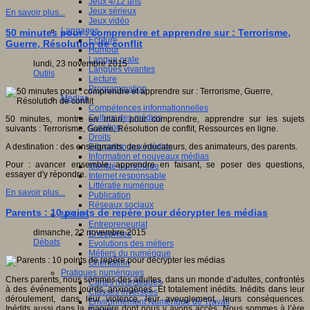
Jeux 4/12 ans
Jeux sérieux
En savoir plus...
Jeux vidéo
Langages
50 minutes pour : comprendre et apprendre sur : Terrorisme,
Ecriture
Guerre, Résolution de conflit
Humour
Langue orale
lundi, 23 novembre 2015
Langues vivantes
Outils
Lecture
Programmation
Médias
Compétences informationnelles
Culture des médias
50 minutes, montre en main, pour comprendre, apprendre sur les sujets
Curation
suivants : Terrorisme, Guerre, Résolution de conflit, Ressources en ligne.
Droits
Education aux médias
A destination : des enseignants, des éducateurs, des animateurs, des parents.
Information et nouveaux médias
Pour : avancer ensemble, apprendre en faisant, se poser des questions,
Identité numérique
essayer d'y répondre.
Internet responsable
Littératie numérique
En savoir plus...
Publication
Réseaux sociaux
Parents : 10 points de repère pour décrypter les médias
Métiers
Entrepreneuriat
dimanche, 22 novembre 2015
Entreprises
Débats
Evolutions des métiers
Métiers du numérique
Orientation
Pratiques numériques
Chers parents, nous sommes des adultes, dans un monde d’adultes, confrontés
Cartes heuristiques
à des événements lourds, anxiogènes. Et totalement inédits. Inédits dans leur
Classes inversées
déroulement, dans leur violence, leur aveuglement, leurs conséquences.
Environnement Numérique de Travail
Inédits aussi dans la manière dont nous y avons accès. Nous sommes à l’ère