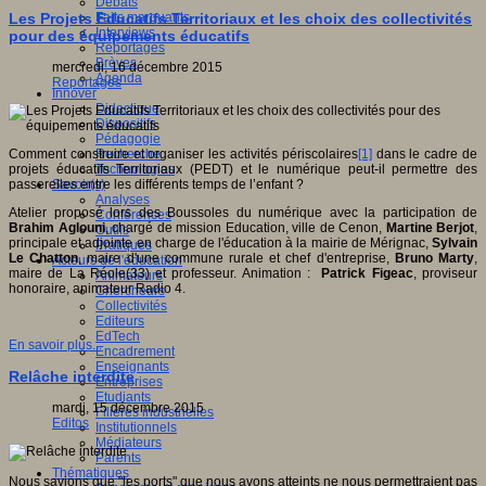
Débats
Faits marquants
Les Projets Educatifs Territoriaux et les choix des collectivités
Interviews
pour des équipements éducatifs
Reportages
Brèves
mercredi, 16 décembre 2015
Agenda
Reportages
Innover
Didactique
Dispositifs
Pédagogie
Recherche
Comment construire et organiser les activités périscolaires
[1]
dans le cadre de
Technologies
projets éducatifs Territoriaux (PEDT) et le numérique peut-il permettre des
Savoir(s)
passerelles entre les différents temps de l’enfant ?
Analyses
Atelier proposé lors des Boussoles du numérique avec la participation de
Conférences
Brahim Aglouni
, chargé de mission Education, ville de Cenon,
Martine Berjot
,
Outils
principale et adjointe en charge de l'éducation à la mairie de Mérignac,
Sylvain
Pratiques
Le Chatton
, maire d'une commune rurale et chef d'entreprise,
Bruno Marty
,
Acteurs de l'éducation
maire de La Réole(33) et professeur. Animation :
Patrick Figeac
, proviseur
Animateurs
honoraire, animateur Radio 4.
Chercheurs
Collectivités
Editeurs
EdTech
En savoir plus...
Encadrement
Enseignants
Relâche interdite
Entreprises
Etudiants
mardi, 15 décembre 2015
Filières industrielles
Editos
Institutionnels
Médiateurs
Parents
Thématiques
Nous savions que "les ports" que nous avons atteints ne nous permettraient pas