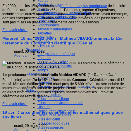
Fablab
Géolocalisation
En 2030, tous les baby-boomers, la
génération la plus nombreuse
de l’histoire
Images
de France, auront dépassé les 65 ans. Parmi eux, nombre d’ingénieurs,
Les mondes virtuels en éducation
techniciens et autres ouvriers spécialisés dotés d’un précieux savoir technique,
Pratiques collaboratives
dont les entreprises industrielles risquent d’être privées si des passerelles ne
Podcasting
sont pas mises en place pour transmettre ces connaissances.
Smartphones
Tableaux numériques
En savoir plus...
Tablettes
Web radio
Mercredi 18 mai 2022 à 18h - Mathieu VIDARD animera la 15e
Webdocumentaire
cérémonie du Concours scientifique CGénial
eTwinning
Prospective
mardi, 03 mai 2022
Ecosystème numérique
Agenda
Espaces
Politique éducative
Scénarios prospectifs
Temps
Réseaux sociaux
Le producteur et animateur radio Mathieu VIDARD
(
La Terre au Carré
,
Algorithme
e
France Inter)
animera la 15
cérémonie du Concours CGénial, mercredi 18
Données
mai à 18h,
une édition qui aura réuni près de 5 600 élèves du secondaire de
Réseaux sociaux et champ scolaire
toutes les académies autour de projets scientifiques. Il sera possible de suivre
Sélection de ressources
en direct les présentations des équipes finalistes devant les jurés et la
Bibliographies
cérémonie de remise des prix.
Education artistique
Education environnementale
En savoir plus...
Histoire
Ressources citoyenneté
19 avril : Enseigner les sciences et les mathématiques grâce
Ressources sciences
aux livres
Sites éducatifs
Sites pédagogiques
mardi, 29 mars 2022
Sites ressources
Agenda