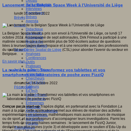
Débats
Faits marquants
Lancement de la Belgian Space Week à l’Université de Liège
Interviews
Reportages
lundi, 31 octobre 2022
Brèves
Brèves
Agenda
Innover
Didactique
Dispositifs
La Belgian Space Week a pris son envol à l'Université de Liège, ce lundi 17
Pédagogie
octobre 2022. Accompagné de sept astronautes, Dirk Frimout a participé à une
Recherche
matinée scolaire qui a rassemblé plus de 500 écoliers autour de questions
Technologies
liées à leurs voyages dans l'espace et à une rencontre avec des professionnels
Savoir(s)
du spatial au
Centre Spatial de Liège
(CSL) pour aborder l'avenir du secteur en
Analyses
Belgique.
Conférences
En savoir plus...
Outils
Pratiques
La main à la pâte : Transformez vos tablettes et vos
Acteurs de l'éducation
Animateurs
smartphones en laboratoires de poche avec FizziQ
Chercheurs
Collectivités
dimanche, 16 octobre 2022
Editeurs
Pédagogie
EdTech
Encadrement
Enseignants
Entreprises
Conçue par la start-up
Trapèze.digital, en partenariat avec la Fondation
La
Etudiants
main à la pâte
, cette application permet aux élèves de réaliser des activités
Filières industrielles
expérimentales en sciences, mathématiques mais aussi en cours de musique
Institutionnels
ou de sport, et aux professeurs d’accompagner leurs investigations. Parmi les
Médiateurs
temps forts de ces prochaines semaines : le lancement de FizziQ Junior,
Parents
destinée aux plus jeunes (cycle 3) et développée avec le soutien d’Edu-Up du
Thématiques