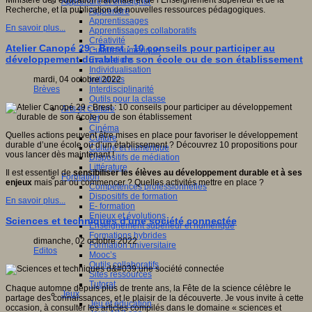
Ministère de l’éducation nationale et de l’Enseignement supérieur et de la
Apprendre et enseigner
Recherche, et la publication de nouvelles ressources pédagogiques.
Apprendre
Apprentissages
En savoir plus...
Apprentissages collaboratifs
Créativité
Atelier Canopé 29 - Brest : 10 conseils pour participer au
Culture numérique
développement durable de son école ou de son établissement
Evaluations
Individualisation
Initiatives
mardi, 04 octobre 2022
Interdisciplinarité
Brèves
Outils pour la classe
Arts et Culture
Art
Cinéma
Quelles actions peuvent être mises en place pour favoriser le développement
Culture
durable d’une école ou d’un établissement ? Découvrez 10 propositions pour
Culture et numérique
vous lancer dès maintenant !
Dispositifs de médiation
Littérature
Il est essentiel de
sensibiliser les élèves au développement durable et à ses
Formation
enjeux
mais par où commencer ? Quelles activités mettre en place ?
Compétences professionnelles
Dispositifs de formation
En savoir plus...
E- formation
Enjeux et évolutions
Sciences et techniques d'une société connectée
Enseignement supérieur et numérique
Formations hybrides
dimanche, 02 octobre 2022
Formation universitaire
Editos
Mooc’s
Outils collaboratifs
Sites ressources
Tutorat
Chaque automne depuis plus de trente ans, la Fête de la science célèbre le
Jeux
partage des connaissances, et le plaisir de la découverte. Je vous invite à cette
Jeu et éducation
occasion, à consulter les articles compilés dans le domaine « sciences et