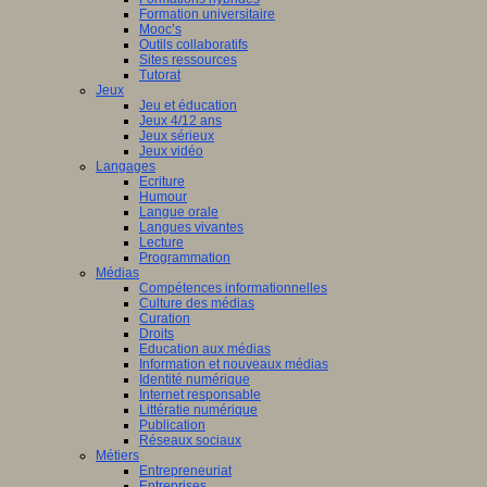
Formation universitaire
Mooc’s
Outils collaboratifs
Sites ressources
Tutorat
Jeux
Jeu et éducation
Jeux 4/12 ans
Jeux sérieux
Jeux vidéo
Langages
Ecriture
Humour
Langue orale
Langues vivantes
Lecture
Programmation
Médias
Compétences informationnelles
Culture des médias
Curation
Droits
Education aux médias
Information et nouveaux médias
Identité numérique
Internet responsable
Littératie numérique
Publication
Réseaux sociaux
Métiers
Entrepreneuriat
Entreprises