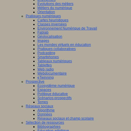
Evolutions des métiers
Métiers du numérique
Orientation
Pratiques numériques
Cartes heuristiques
Classes inversées
Environnement Numérique de Travail
Fablab
Géolocalisation
Images
Les mondes virtuels en éducation
Pratiques collaboratives
Podcasting
Smartphones
Tableaux numériques
Tablettes
Web radio
Webdocumentaire
eTwinning
Prospective
Ecosystème numérique
Espaces
Politique éducative
Scénarios prospectifs
Temps
Réseaux sociaux
Algorithme
Données
Réseaux sociaux et champ scolaire
Sélection de ressources
Bibliographies
Education artistique