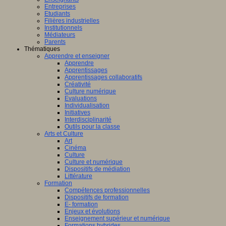
Entreprises
Etudiants
Filières industrielles
Institutionnels
Médiateurs
Parents
Thématiques
Apprendre et enseigner
Apprendre
Apprentissages
Apprentissages collaboratifs
Créativité
Culture numérique
Evaluations
Individualisation
Initiatives
Interdisciplinarité
Outils pour la classe
Arts et Culture
Art
Cinéma
Culture
Culture et numérique
Dispositifs de médiation
Littérature
Formation
Compétences professionnelles
Dispositifs de formation
E- formation
Enjeux et évolutions
Enseignement supérieur et numérique
Formations hybrides