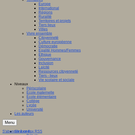
Europe
International
Régions
Ruralité
Territoires et projets
Tiers lieux
Villes
Vivre ensemble
Citoyenneté
Culture européenne
Démocratie
Egalité Hommes/Femmes
Ethique
Gouvernance
Inclusion
Laïcité
Ressources citoyenneté
Tiers - lieux
Vie scolaire et sociale
Niveaux
Périscolaire
Ecole maternelle
Ecole élémentaire
Collège
Lycée
Université
Les auteurs
Menu
S'abonner à ce flux RSS
S'informer