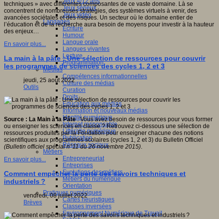
Jeux 4/12 ans
techniques » avec différentes composantes de ce vaste domaine. Là se
Jeux sérieux
concentrent de nombreuses stratégies, des systèmes virtuels à venir, des
Jeux vidéo
avancées sociétales et des risques. Un secteur où le domaine entier de
Langages
l’éducation et de la recherche aura besoin de moyens pour investir à la hauteur
Ecriture
des enjeux…
Humour
Langue orale
En savoir plus...
Langues vivantes
Lecture
La main à la pâte : Une sélection de ressources pour couvrir
Programmation
les programmes de sciences des cycles 1, 2 et 3
Médias
Compétences informationnelles
jeudi, 25 août 2022
Culture des médias
Outils
Curation
Droits
Education aux médias
Information et nouveaux médias
Identité numérique
Source : La Main à la Pâte
: Vous avez besoin de ressources pour vous former
Internet responsable
ou enseigner les sciences en classe ? Retrouvez ci-dessous une sélection de
Littératie numérique
ressources produites par la Fondation pour enseigner chacune des notions
Publication
scientifiques aux programmes scolaires (cycles 1, 2 et 3) du Bulletin Officiel
Réseaux sociaux
(Bulletin officiel spécial n°11 du 26 novembre 2015)
.
Métiers
Entrepreneuriat
En savoir plus...
Entreprises
Evolutions des métiers
Comment empêcher la perte des savoirs techniques et
Métiers du numérique
industriels ?
Orientation
Pratiques numériques
vendredi, 08 juillet 2022
Cartes heuristiques
Brèves
Classes inversées
Environnement Numérique de Travail