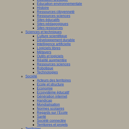
Education environnementale
Histoire
Ressources citoyenneté
Ressources sciences
Sites éducatifs
Sites pédagogiques
Sites ressources
Sciences et techniques
Culture scientifique
Développement durable
Intelligence artificielle
Logiciels libres
Métavers
Outils et logiciels
Réalité augmentée
Ressources sciences
Robotique
Technologies
Société
Acteurs des territoires
Ecole et structure
Economie
Ecosystème éducatif
Génération internet
Handicap
Mondialisation
Normes scolaires
Regards sur l’Ecole
Santé
Société connectée
Territoires et projets
Territoires