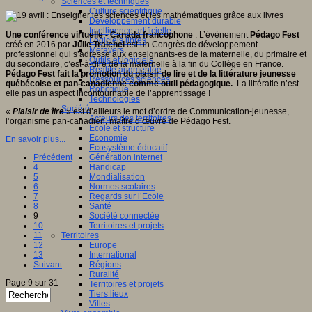
Sciences et techniques
Culture scientifique
Développement durable
Intelligence artificielle
Une conférence virtuelle - Canada francophone
: L’évènement
Pédago Fest
Logiciels libres
créé en 2016 par
Julie Traichel
est un Congrès de développement
Métavers
professionnel qui s’adresse aux enseignants-es de la maternelle, du primaire et
Outils et logiciels
du secondaire, c’est-à-dire de la maternelle à la fin du Collège en France.
Réalité augmentée
Pédago Fest fait la promotion du plaisir de lire et de la littérature jeunesse
Ressources sciences
québécoise et pan-canadienne comme outil pédagogique.
La littératie n’est-
Robotique
elle pas un aspect incontournable de l’apprentissage !
Technologies
Société
«
Plaisir de lire
» est d’ailleurs le mot d’ordre de Communication-jeunesse,
Acteurs des territoires
l’organisme pan-canadien, maître d’œuvre de Pédago Fest.
Ecole et structure
Economie
En savoir plus...
Ecosystème éducatif
Précédent
Génération internet
4
Handicap
5
Mondialisation
6
Normes scolaires
7
Regards sur l’Ecole
8
Santé
9
Société connectée
10
Territoires et projets
11
Territoires
12
Europe
13
International
Suivant
Régions
Ruralité
Page 9 sur 31
Territoires et projets
Tiers lieux
Villes