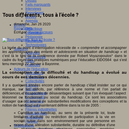
Débats
Faits marquants
Interviews
Reportages
Tous différents, tous à l’école ?
Brèves
Agenda
dimanche, Jan 26 2020
Innover
Reportages
Didactique
Écrit par
Puyou Jacques
Dispositifs
Pédagogie
Recherche
Technologies
La levée du point d’interrogation nécessite de «
comprendre et accompagner
Savoir(s)
les apprentissages des enfants et adolescents en situation de handicap
» et
Analyses
c’est là le titre de la conférence donnée par Robert Voyazopoulos* dans le
Conférences
cadre du forum des pratiques numériques pour l’éducation EIDOS64 qui s’est
Outils
tenu mercredi 22 Janvier à Bayonne.
Pratiques
Acteurs de l'éducation
La conception de la difficulté et du handicap a évolué au
Animateurs
cours de ces dernières décennies.
Chercheurs
Collectivités
Il y a quelques années encore parler de handicap c’était insister sur ce qui
Editeurs
manque, sur les déficits, par référence à une norme et l’on parlait de
EdTech
déficiences, d’incapacités de désavantages suivant que l’on évoquait l’aspect
Encadrement
lésionnel ou fonctionnel ou social du handicap. Ce sont les associations
Enseignants
d’usager qui ont amené de substantielles modifications des conceptions et la
Entreprises
notion de handicap est maintenant définie dans la loi de 2005 :
Etudiants
Filières industrielles
« Constitue un handicap, au sens de la présente loi, toute
Institutionnels
limitation d'activité ou restriction de participation à la vie en
Médiateurs
société subie dans son environnement par une personne en
Parents
raison d'une altération substantielle, durable ou définitive d'une
Thématiques
ou plusieurs fonctions physiques, sensorielles, mentales,