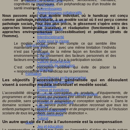
Apprendre et enseigner
cognitives ou psychiques, d'un polyhandicap ou d'un trouble de
Apprendre
santé invalidant. »
Apprentissages
Apprentissages collaboratifs
Nous passons ainsi d’un modèle individuel, où le handicap est conçu
Créativité
comme pathologie individuelle, à un modèle social où il est perçu comme
Culture numérique
pathologie sociale. Pour être plus précis, le glissement s’opère entre des
Evaluations
approches biomédicale (curative) et réadaptative (fonctionnelle) à des
Individualisation
approches environnementale (accessibilisation) et politique (droits de
Initiatives
l’homme).
Interdisciplinarité
Outils pour la classe
Le modèle social prend en compte ce qui semble être
Arts et Culture
maintenant une évidence : avec une même limitation l’individu
Art
n’est pas handicapé de la même façon en fonction de son
Cinéma
environnement. Au croisement des facteurs personnels et des
Culture
facteurs environnementaux, il y a la participation sociale.
Culture et numérique
Dispositifs de médiation
C’est cette conception positive qui évite de placer la
Littérature
« responsabilité » du handicap sur la personne.
Formation
Compétences professionnelles
Les objectifs d’accessibilité généralisée qui en découlent
Dispositifs de formation
visent à concilier modèle individuel et modèle social.
E- formation
Enjeux et évolutions
L’accessibilité désigne «
la conception de produits, d’équipements, de
Enseignement supérieur et numérique
programmes et de services qui puissent être utilisés par tous, dans la mesure
Formations hybrides
du possible, sans nécessiter ni adaptation ni conception spéciale
». Dans le
Formation universitaire
domaine scolaire : «
le service public d’éducation reconnait que tous les
Mooc’s
enfants partagent la capacité d’apprendre et de progresser, il veille à l’inclusion
Outils collaboratifs
scolaire de tous les enfants, sans aucune distinction
».
Sites ressources
Tutorat
Un autre mot clé de l’aide à l’autonomie est la compensation
Jeux
Jeu et éducation