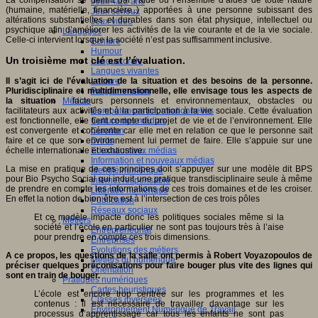
La compensation se définit par l’aide ou l’ensemble d’aides de toute nature
Jeux 4/12 ans
(humaine, matérielle, financière..) apportées à une personne subissant des
Jeux sérieux
altérations substantielles et durables dans son état physique, intellectuel ou
Jeux vidéo
psychique afin d’améliorer les activités de la vie courante et de la vie sociale.
Langages
Celle-ci intervient lorsque la société n’est pas suffisamment inclusive.
Ecriture
Humour
Un troisième mot clé est l’évaluation.
Langue orale
Langues vivantes
Lecture
Il s’agit ici de l’évaluation de la situation et des besoins de la personne.
Programmation
Pluridisciplinaire et multidimensionnelle, elle envisage tous les aspects de
Médias
la situation
: facteurs personnels et environnementaux, obstacles ou
Compétences informationnelles
facilitateurs aux activités et à la participation à la vie sociale. Cette évaluation
Culture des médias
est fonctionnelle, elle tient compte du projet de vie et de l’environnement. Elle
Curation
est convergente et cohérente car elle met en relation ce que le personne sait
Droits
faire et ce que son environnement lui permet de faire. Elle s’appuie sur une
Education aux médias
échelle internationale et exhaustive.
Information et nouveaux médias
La mise en pratique de ces principes doit s’appuyer sur une modèle dit BPS
Identité numérique
pour Bio Psycho Social qui induit une pratique transdisciplinaire seule à même
Internet responsable
de prendre en compte les informations de ces trois domaines et de les croiser.
Littératie numérique
En effet la notion de bien être est à l’intersection de ces trois pôles
Publication
Réseaux sociaux
Et ce modèle impacte donc les politiques sociales même si la
Métiers
société et l’école en particulier ne sont pas toujours très à l’aise
Entrepreneuriat
pour prendre en compte ces trois dimensions.
Entreprises
Evolutions des métiers
A ce propos, les questions de la salle ont permis à Robert Voyazopoulos de
Métiers du numérique
préciser quelques préconisations pour faire bouger plus vite des lignes qui
Orientation
sont en train de bouger.
Pratiques numériques
Cartes heuristiques
L’école est encore trop centrée sur les programmes et les
Classes inversées
contenus : il est nécessaire de travailler davantage sur les
Environnement Numérique de Travail
processus d’apprentissage car tous les enfants ne sont pas