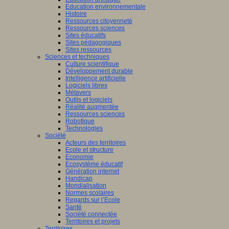
Education environnementale
Histoire
Ressources citoyenneté
Ressources sciences
Sites éducatifs
Sites pédagogiques
Sites ressources
Sciences et techniques
Culture scientifique
Développement durable
Intelligence artificielle
Logiciels libres
Métavers
Outils et logiciels
Réalité augmentée
Ressources sciences
Robotique
Technologies
Société
Acteurs des territoires
Ecole et structure
Economie
Ecosystème éducatif
Génération internet
Handicap
Mondialisation
Normes scolaires
Regards sur l’Ecole
Santé
Société connectée
Territoires et projets
Territoires