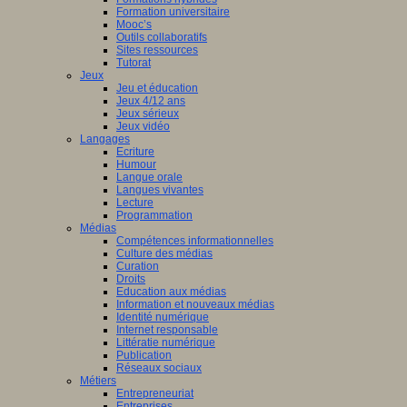
Formation universitaire
Mooc’s
Outils collaboratifs
Sites ressources
Tutorat
Jeux
Jeu et éducation
Jeux 4/12 ans
Jeux sérieux
Jeux vidéo
Langages
Ecriture
Humour
Langue orale
Langues vivantes
Lecture
Programmation
Médias
Compétences informationnelles
Culture des médias
Curation
Droits
Education aux médias
Information et nouveaux médias
Identité numérique
Internet responsable
Littératie numérique
Publication
Réseaux sociaux
Métiers
Entrepreneuriat
Entreprises