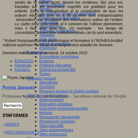
Fablab
armés de la même façon devant les contenus. Qui plus est,
Géolocalisation
travailler sur les processus cognitifs est gratifiant pour les
Images
enfants. Enfin la mutualisation et la coopération de tous les
Les mondes virtuels en éducation
acteurs éducatifs dont on a dit qu’elles sont indispensables
Pratiques collaboratives
nécessitent une circulation des informations autour de l’enfant.
Podcasting
Le cadre pour cela existe et il convient de l’utiliser pleinement,
Smartphones
mais il faut aller plus loin. Un exemple : les temps de
Tableaux numériques
concertation doivent être institutionnalisés car ils sont essentiels.
Tablettes
Web radio
* Robert Voyazopoulos est psychologue et formateur à l’INSHEA (institut
Webdocumentaire
national supérieur handicap et enseignement adapté) de Suresne.
eTwinning
Prospective
Dernière modification le vendredi, 14 octobre 2022
Ecosystème numérique
Espaces
Eidos2020
,
Politique éducative
Handicap
,
Scénarios prospectifs
Inclusion
,
Temps
Réseaux sociaux
Algorithme
Données
Puyou Jacques
Réseaux sociaux et champ scolaire
Sélection de ressources
Professeur agrégé de mathématiques - Secrétaire national de l’An@é
Bibliographies
Education artistique
Education environnementale
Histoire
S'INFORMER
Ressources citoyenneté
Ressources sciences
-
DEBATS
Sites éducatifs
Sites pédagogiques
-
FAITS MARQUANTS
Sites ressources