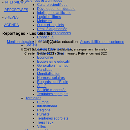
Sciences et techniques
-
INTERVIEWS
Culture scientifique
Développement durable
-
REPORTAGES
Intelligence artificielle
Logiciels libres
-
BREVES
Métavers
Outils et logiciels
-
AGENDA
Réalité augmentée
Ressources sciences
Reportages - Les plus lus
Robotique
Technologies
Mentions légales
| contact[@]anae.education |
Accessibilité : non conforme
Société
Acteurs des territoires
© 2023 Educavox, Ecole, pédagogie, enseignement, formation
Ecole et structure
Creation Sylvie CECI - Sites Internet / Référencement SEO
Economie
Ecosystème éducatif
Génération internet
Handicap
Mondialisation
Normes scolaires
Regards sur l’Ecole
Santé
Société connectée
Territoires et projets
Territoires
Europe
International
Régions
Ruralité
Territoires et projets
Tiers lieux
Villes