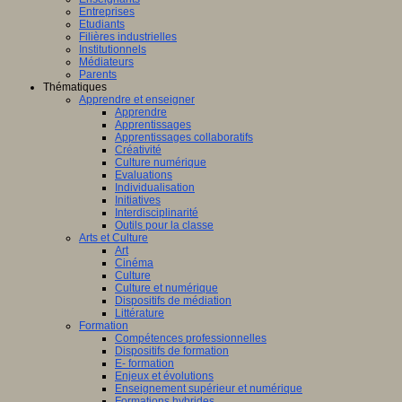
Entreprises
Etudiants
Filières industrielles
Institutionnels
Médiateurs
Parents
Thématiques
Apprendre et enseigner
Apprendre
Apprentissages
Apprentissages collaboratifs
Créativité
Culture numérique
Evaluations
Individualisation
Initiatives
Interdisciplinarité
Outils pour la classe
Arts et Culture
Art
Cinéma
Culture
Culture et numérique
Dispositifs de médiation
Littérature
Formation
Compétences professionnelles
Dispositifs de formation
E- formation
Enjeux et évolutions
Enseignement supérieur et numérique
Formations hybrides