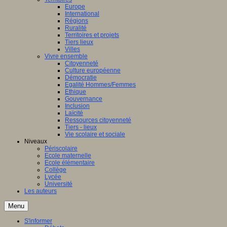
Europe
International
Régions
Ruralité
Territoires et projets
Tiers lieux
Villes
Vivre ensemble
Citoyenneté
Culture européenne
Démocratie
Egalité Hommes/Femmes
Ethique
Gouvernance
Inclusion
Laïcité
Ressources citoyenneté
Tiers - lieux
Vie scolaire et sociale
Niveaux
Périscolaire
Ecole maternelle
Ecole élémentaire
Collège
Lycée
Université
Les auteurs
Menu
S'informer