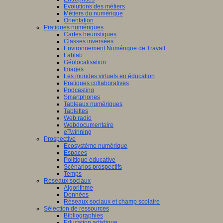
Evolutions des métiers
Métiers du numérique
Orientation
Pratiques numériques
Cartes heuristiques
Classes inversées
Environnement Numérique de Travail
Fablab
Géolocalisation
Images
Les mondes virtuels en éducation
Pratiques collaboratives
Podcasting
Smartphones
Tableaux numériques
Tablettes
Web radio
Webdocumentaire
eTwinning
Prospective
Ecosystème numérique
Espaces
Politique éducative
Scénarios prospectifs
Temps
Réseaux sociaux
Algorithme
Données
Réseaux sociaux et champ scolaire
Sélection de ressources
Bibliographies
Education artistique