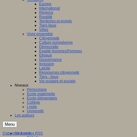
Europe
International
Régions
Ruralité
Territoires et projets
Tiers lieux
Villes
Vivre ensemble
Citoyenneté
Culture européenne
Démocratie
Egalité Hommes/Femmes
Ethique
Gouvernance
Inclusion
Laïcité
Ressources citoyenneté
Tiers - lieux
Vie scolaire et sociale
Niveaux
Périscolaire
Ecole maternelle
Ecole élémentaire
Collège
Lycée
Université
Les auteurs
Menu
S'abonner à ce flux RSS
S'informer