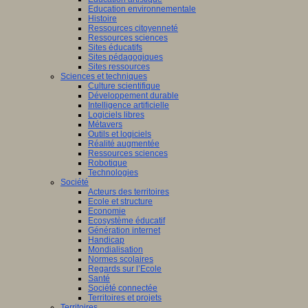
Education environnementale
Histoire
Ressources citoyenneté
Ressources sciences
Sites éducatifs
Sites pédagogiques
Sites ressources
Sciences et techniques
Culture scientifique
Développement durable
Intelligence artificielle
Logiciels libres
Métavers
Outils et logiciels
Réalité augmentée
Ressources sciences
Robotique
Technologies
Société
Acteurs des territoires
Ecole et structure
Economie
Ecosystème éducatif
Génération internet
Handicap
Mondialisation
Normes scolaires
Regards sur l’Ecole
Santé
Société connectée
Territoires et projets
Territoires