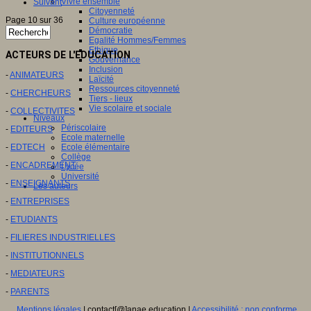
Vivre ensemble
Suivant
Citoyenneté
Page 10 sur 36
Culture européenne
Démocratie
Egalité Hommes/Femmes
Ethique
ACTEURS DE L'EDUCATION
Gouvernance
Inclusion
-
ANIMATEURS
Laïcité
Ressources citoyenneté
-
CHERCHEURS
Tiers - lieux
Vie scolaire et sociale
-
COLLECTIVITES
Niveaux
Périscolaire
-
EDITEURS
Ecole maternelle
-
EDTECH
Ecole élémentaire
Collège
-
ENCADREMENT
Lycée
Université
-
ENSEIGNANTS
Les auteurs
-
ENTREPRISES
-
ETUDIANTS
-
FILIERES INDUSTRIELLES
-
INSTITUTIONNELS
-
MEDIATEURS
-
PARENTS
Mentions légales
| contact[@]anae.education |
Accessibilité : non conforme