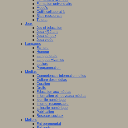
Formation universitaire
Mooc’s
Outils collaboratifs
Sites ressources
Tutorat
Jeux
Jeu et éducation
Jeux 4/12 ans
Jeux sérieux
Jeux vidéo
Langages
Ecriture
Humour
Langue orale
Langues vivantes
Lecture
Programmation
Médias
Compétences informationnelles
Culture des médias
Curation
Droits
Education aux médias
Information et nouveaux médias
Identité numérique
Internet responsable
Littératie numérique
Publication
Réseaux sociaux
Métiers
Entrepreneuriat
Entreprises