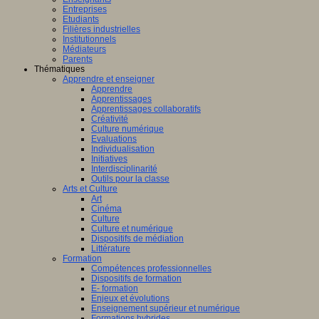
Entreprises
Etudiants
Filières industrielles
Institutionnels
Médiateurs
Parents
Thématiques
Apprendre et enseigner
Apprendre
Apprentissages
Apprentissages collaboratifs
Créativité
Culture numérique
Evaluations
Individualisation
Initiatives
Interdisciplinarité
Outils pour la classe
Arts et Culture
Art
Cinéma
Culture
Culture et numérique
Dispositifs de médiation
Littérature
Formation
Compétences professionnelles
Dispositifs de formation
E- formation
Enjeux et évolutions
Enseignement supérieur et numérique
Formations hybrides