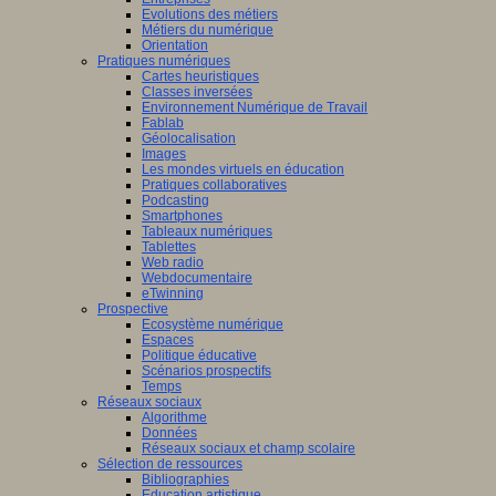
Evolutions des métiers
Métiers du numérique
Orientation
Pratiques numériques
Cartes heuristiques
Classes inversées
Environnement Numérique de Travail
Fablab
Géolocalisation
Images
Les mondes virtuels en éducation
Pratiques collaboratives
Podcasting
Smartphones
Tableaux numériques
Tablettes
Web radio
Webdocumentaire
eTwinning
Prospective
Ecosystème numérique
Espaces
Politique éducative
Scénarios prospectifs
Temps
Réseaux sociaux
Algorithme
Données
Réseaux sociaux et champ scolaire
Sélection de ressources
Bibliographies
Education artistique