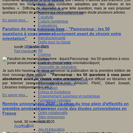
importante mais aussi la plus délicate que l’auteur n’aborde pas vraiment. Elle
Apprendre et enseigner
concerne les motivations des conduites adoptées par les élèves et les
Apprendre
familles. » Difficile de répondre à une telle question, mais je vais proposer
Apprentissages
quelques pistes de réflexions qui nécessiteront sans doute plusieurs articles.
Apprentissages collaboratifs
Créativité
En savoir plus...
Culture numérique
Evaluations
Parution de mon nouveau livre : "Parcoursup : les 50
Individualisation
questions à vous poser absolument avant de choisir votre
Initiatives
Interdisciplinarité
orientation"​
Outils pour la classe
Arts et Culture
lundi, 11 janvier 2021
Art
Fait marquant
Cinéma
Culture
Culture et numérique
Dispositifs de médiation
Je suis très heureux de vous annoncer la publication de la première édition de
Littérature
mon nouveau livre intitulé :
"Parcoursup : les 50 questions à vous poser
Formation
absolument avant de choisir votre orientation".
Il est diffusé en librairies et
Compétences professionnelles
par Internet (www.editionsopportun.com, Amazon, FNAC, Gibert Joseph,
Dispositifs de formation
Librairies indépendantes, etc.)
E- formation
Enjeux et évolutions
En savoir plus...
Enseignement supérieur et numérique
Formations hybrides
Rentrée universitaire 2020 : le choc du trop plein d'effectifs en
Formation universitaire
première année de premier cycle des études universitaires en
Mooc’s
Outils collaboratifs
France
Sites ressources
Tutorat
lundi, 30 novembre 2020
Jeux
Analyses
Jeu et éducation