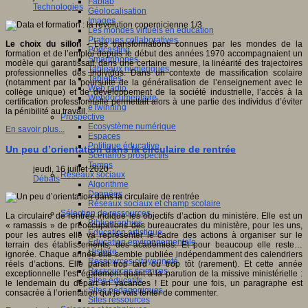
Fablab
Technologies
Géolocalisation
Images
Les mondes virtuels en éducation
Pratiques collaboratives
Le choix du sillon -
Les transformations connues par les mondes de la
Podcasting
formation et de l’emploi depuis le début des années 1970 accompagnaient un
Smartphones
modèle qui garantissait, dans une certaine mesure, la linéarité des trajectoires
Tableaux numériques
professionnelles des individus. Dans un contexte de massification scolaire
Tablettes
(notamment par la poursuite de la généralisation de l’enseignement avec le
Web radio
collège unique) et de développement de la société industrielle, l’accès à la
Webdocumentaire
certification professionnelle permettait alors à une partie des individus d’éviter
eTwinning
la pénibilité au travail.
Prospective
Ecosystème numérique
En savoir plus...
Espaces
Politique éducative
Un peu d’orientation dans la circulaire de rentrée
Scénarios prospectifs
Temps
jeudi, 16 juillet 2020
Réseaux sociaux
Débats
Algorithme
Données
Réseaux sociaux et champ scolaire
Sélection de ressources
La circulaire de rentrée indique les objectifs d’action du ministère. Elle est un
Bibliographies
« ramassis » de préoccupations des bureaucrates du ministère, pour les uns,
Education artistique
pour les autres elle va représenter le cadre des actions à organiser sur le
Education environnementale
terrain des établissements, des académies. Et pour beaucoup elle reste…
Histoire
ignorée. Chaque année elle semble publiée indépendamment des calendriers
Ressources citoyenneté
réels d’actions. Elle parait trop tard ou trop tôt (rarement). Et cette année
Ressources sciences
exceptionnelle l’est également quant à la parution de la missive ministérielle :
Sites éducatifs
le lendemain du départ en vacances ! Et pour une fois, un paragraphe est
Sites pédagogiques
consacrée à l’orientation qui je vais tenter de commenter.
Sites ressources