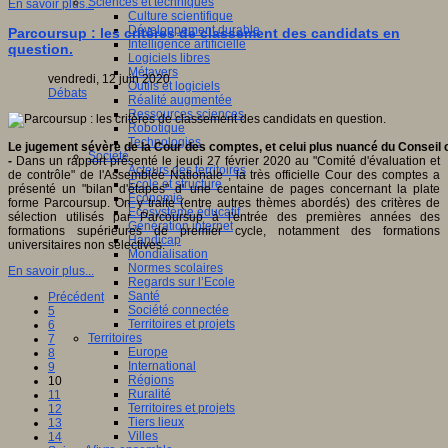
Sciences et techniques
En savoir plus...
Culture scientifique
Développement durable
Parcoursup : les critères de classement des candidats en
Intelligence artificielle
question.
Logiciels libres
Métavers
vendredi, 12 juin 2020
Outils et logiciels
Débats
Réalité augmentée
Ressources sciences
Robotique
Technologies
Le jugement sévère de la Cour des comptes, et celui plus nuancé du Conseil c
Société
-
Dans un rapport présenté le jeudi 27 février 2020 au "Comité d'évaluation et
Acteurs des territoires
de contrôle" de l'Assemblée Nationale , la très officielle Cour des comptes a
Ecole et structure
présenté un "bilan d'étapes" d' une centaine de pages concernant la plate
Economie
forme Parcoursup. On y traite (entre autres thèmes abordés) des critères de
Ecosystème éducatif
sélection utilisés par Parcoursup à l'entrée des premières années des
Génération internet
formations supérieures de premier cycle, notamment des formations
Handicap
universitaires non sélectives.
Mondialisation
Normes scolaires
En savoir plus...
Regards sur l’Ecole
Santé
Précédent
Société connectée
5
Territoires et projets
6
Territoires
7
Europe
8
International
9
Régions
10
Ruralité
11
Territoires et projets
12
Tiers lieux
13
Villes
14