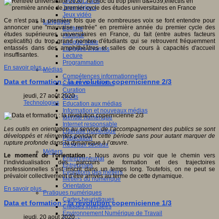
Jeux 4/12 ans
Jeux sérieux
Jeux vidéo
Ce n'est pas la première fois que de nombreuses voix se font entendre pour
Langages
annoncer une "mauvaise rentrée" en première année du premier cycle des
Ecriture
études supérieures universitaires en France, du fait (entre autres facteurs
Humour
explicatifs) du trop grand nombre d'étudiants qui se retrouvent fréquemment
Langue orale
entassés dans des amphithéâtres et salles de cours à capacités d'accueil
Langues vivantes
insuffisantes.
Lecture
Programmation
En savoir plus...
Médias
Compétences informationnelles
Data et formation : la révolution copernicienne 2/3
Culture des médias
Curation
jeudi, 27 août 2020
Droits
Technologies
Education aux médias
Information et nouveaux médias
Identité numérique
Internet responsable
Les outils en orientation au service de l’accompagnement des publics se sont
Littératie numérique
développés et réinventés pendant cette période sans pour autant marquer de
Publication
rupture profonde dans la dynamique à l’œuvre.
Réseaux sociaux
Métiers
Le moment de l’orientation :
Nous avons pu voir que le chemin vers
Entrepreneuriat
l’individualisation des parcours de formation et des trajectoires
Entreprises
professionnelles s’est inscrit dans un temps long. Toutefois, on ne peut se
Evolutions des métiers
prévaloir collectivement d’être arrivés au terme de cette dynamique.
Métiers du numérique
Orientation
En savoir plus...
Pratiques numériques
Cartes heuristiques
Data et formation : la révolution copernicienne 1/3
Classes inversées
Environnement Numérique de Travail
jeudi, 20 août 2020