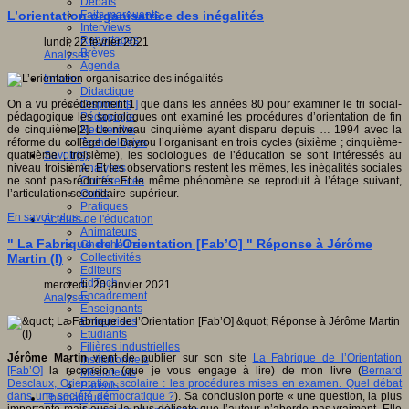
Débats
Faits marquants
L’orientation organisatrice des inégalités
Interviews
Reportages
lundi, 22 février 2021
Brèves
Analyses
Agenda
Innover
Didactique
Dispositifs
On a vu précédemment
[
1
]
que dans les années 80 pour examiner le tri social-
Pédagogie
pédagogique les sociologues ont examiné les procédures d’orientation de fin
Recherche
de cinquième[2]. Le niveau cinquième ayant disparu depuis … 1994 avec la
Technologies
réforme du collège de Bayrou l’organisant en trois cycles (sixième ; cinquième-
Savoir(s)
quatrième ; troisième), les sociologues de l’éducation se sont intéressés au
Analyses
niveau troisième. Et les observations restent les mêmes, les inégalités sociales
Conférences
ne sont pas réduites. Et le même phénomène se reproduit à l’étage suivant,
Outils
l’articulation secondaire-supérieur.
Pratiques
En savoir plus...
Acteurs de l'éducation
Animateurs
" La Fabrique de l’Orientation [Fab’O] " Réponse à Jérôme
Chercheurs
Collectivités
Martin (I)
Editeurs
EdTech
mercredi, 20 janvier 2021
Encadrement
Analyses
Enseignants
Entreprises
Etudiants
Filières industrielles
Jérôme Martin
vient de publier sur son site
La Fabrique de l’Orientation
Institutionnels
[Fab’O]
la recension (que je vous engage à lire) de mon livre (
Bernard
Médiateurs
Desclaux, Orientation scolaire : les procédures mises en examen. Quel débat
Parents
dans une société démocratique ?
). Sa conclusion porte « une question, la plus
Thématiques