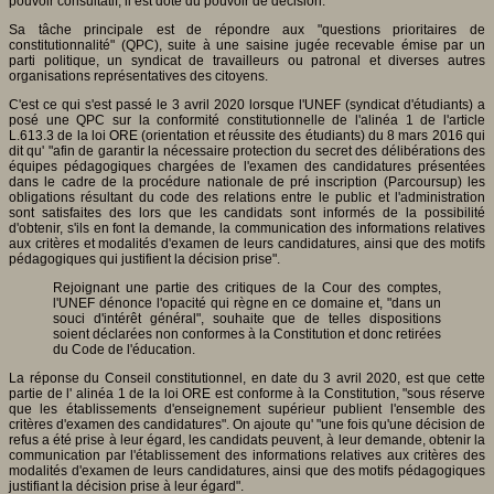
pouvoir consultatif, il est doté du pouvoir de décision.
Sa tâche principale est de répondre aux "questions prioritaires de
constitutionnalité" (QPC), suite à une saisine jugée recevable émise par un
parti politique, un syndicat de travailleurs ou patronal et diverses autres
organisations représentatives des citoyens.
C'est ce qui s'est passé le 3 avril 2020 lorsque l'UNEF (syndicat d'étudiants) a
posé une QPC sur la conformité constitutionnelle de l'alinéa 1 de l'article
L.613.3 de la loi ORE (orientation et réussite des étudiants) du 8 mars 2016 qui
dit qu' "afin de garantir la nécessaire protection du secret des délibérations des
équipes pédagogiques chargées de l'examen des candidatures présentées
dans le cadre de la procédure nationale de pré inscription (Parcoursup) les
obligations résultant du code des relations entre le public et l'administration
sont satisfaites des lors que les candidats sont informés de la possibilité
d'obtenir, s'ils en font la demande, la communication des informations relatives
aux critères et modalités d'examen de leurs candidatures, ainsi que des motifs
pédagogiques qui justifient la décision prise".
Rejoignant une partie des critiques de la Cour des comptes,
l'UNEF dénonce l'opacité qui règne en ce domaine et, "dans un
souci d'intérêt général", souhaite que de telles dispositions
soient déclarées non conformes à la Constitution et donc retirées
du Code de l'éducation.
La réponse du Conseil constitutionnel, en date du 3 avril 2020, est que cette
partie de l' alinéa 1 de la loi ORE est conforme à la Constitution, "sous réserve
que les établissements d'enseignement supérieur publient l'ensemble des
critères d'examen des candidatures". On ajoute qu' "une fois qu'une décision de
refus a été prise à leur égard, les candidats peuvent, à leur demande, obtenir la
communication par l'établissement des informations relatives aux critères des
modalités d'examen de leurs candidatures, ainsi que des motifs pédagogiques
justifiant la décision prise à leur égard".