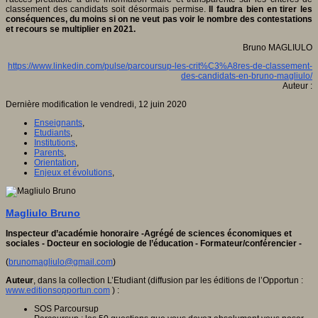
classement des candidats soit désormais permise.
Il faudra bien en tirer les
conséquences, du moins si on ne veut pas voir le nombre des contestations
et recours se multiplier en 2021.
Bruno MAGLIULO
https://www.linkedin.com/pulse/parcoursup-les-crit%C3%A8res-de-classement-
des-candidats-en-bruno-magliulo/
Auteur :
Dernière modification le vendredi, 12 juin 2020
Enseignants
,
Etudiants
,
Institutions
,
Parents
,
Orientation
,
Enjeux et évolutions
,
Magliulo Bruno
Inspecteur d’académie honoraire -Agrégé de sciences économiques et
sociales - Docteur en sociologie de l’éducation - Formateur/conférencier -
(
brunomagliulo@gmail.com
)
Auteur
, dans la collection L’Etudiant (diffusion par les éditions de l’Opportun :
www.editionsopportun.com
) :
SOS Parcoursup