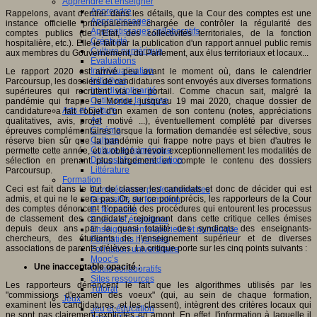
Apprendre et enseigner
Apprendre
Rappelons, avant d'entrer dans les détails, que la Cour des comptes est une
Apprentissages
instance officielle principalement chargée de contrôler la régularité des
Apprentissages collaboratifs
comptes publics (de l'Etat, des collectivités territoriales, de la fonction
Créativité
hospitalière, etc.). Elle le fait par la publication d'un rapport annuel public remis
Culture numérique
aux membres du Gouvernement, du Parlement, aux élus territoriaux et locaux...
Evaluations
Individualisation
Le rapport 2020 est arrivé peu avant le moment où, dans le calendrier
Initiatives
Parcoursup, les dossiers de candidatures sont envoyés aux diverses formations
Interdisciplinarité
supérieures qui recrutent via ce portail. Comme chacun sait, malgré la
Outils pour la classe
pandémie qui frappe le Monde, jusqu'au 19 mai 2020, chaque dossier de
Arts et Culture
candidature a fait l'objet d'un examen de son contenu (notes, appréciations
Art
qualitatives, avis, projet motivé ...), éventuellement complété par diverses
Cinéma
épreuves complémentaires lorsque la formation demandée est sélective, sous
Culture
réserve bien sûr que la pandémie qui frappe notre pays et bien d'autres le
Culture et numérique
permette cette année, et a obligé à revoir exceptionnellement les modalités de
Dispositifs de médiation
sélection en prenant plus largement en compte le contenu des dossiers
Littérature
Parcoursup.
Formation
Ceci est fait dans le but de classer les candidats et donc de décider qui est
Compétences professionnelles
admis, et qui ne le sera pas. Or, sur ce point précis, les rapporteurs de la Cour
Dispositifs de formation
des comptes dénoncent "l'opacité des procédures qui entourent les processus
E- formation
de classement des candidats", rejoignant dans cette critique celles émises
Enjeux et évolutions
depuis deux ans par la quasi totalité des syndicats des enseignants-
Enseignement supérieur et numérique
chercheurs, des étudiants de l'enseignement supérieur et de diverses
Formations hybrides
associations de parents d'élèves. La critique porte sur les cinq points suivants :
Formation universitaire
Mooc’s
Une inacceptable opacité :
Outils collaboratifs
Sites ressources
Les rapporteurs dénoncent le fait que les algorithmes utilisés par les
Tutorat
"commissions d'examen des voeux" (qui, au sein de chaque formation,
Jeux
examinent les candidatures, et les classent), intègrent des critères locaux qui
Jeu et éducation
ne sont pas clairement explicités en amont. En effet, l'information à laquelle il