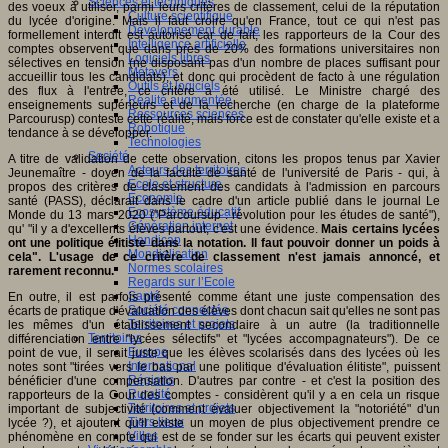
Sciences et techniques
des voeux à utiliser, parmi leurs critères de classement, celui de la réputation
Culture scientifique
du lycée d'origine. Mais il faut croire qu'en France, tout ce qui n'est pas
Développement durable
formellement interdit est autorisé car de fait, les rapporteurs de la Cour des
Intelligence artificielle
comptes observent que dans près de 20% des formations universitaires non
Logiciels libres
sélectives en tension (ne disposant pas d'un nombre de places suffisant pour
Métavers
accueillir tous les candidats), et donc qui procèdent de facto à une régulation
Outils et logiciels
des flux à l'entrée, ce critère a été utilisé. Le Ministre chargé des
Réalité augmentée
enseignements supérieurs et de la recherche (en charge de la plateforme
Ressources sciences
Parcourusp) conteste cette réalité, mais force est de constater qu'elle existe et a
Robotique
tendance à se développer.
Technologies
Société
A titre de validation de cette observation, citons les propos tenus par Xavier
Acteurs des territoires
Jeunemaître - doyen de la faculté de santé de l'université de Paris - qui, à
Ecole et structure
propos des critères de classement des candidats à l'admission en parcours
Economie
santé (PASS), déclarait dans le cadre d'un article publié dans le journal Le
Ecosystème éducatif
Monde du 13 mars 2020 ("Parcoursup : révolution pour les études de santé"),
Génération internet
qu' "il y a d'excellents élèves partout, c'est une évidence.
Mais certains lycées
Handicap
ont une politique élitiste dans la notation. Il faut pouvoir donner un poids à
Mondialisation
cela". L'usage de ce critère de classement n'est jamais annoncé, et
Normes scolaires
rarement reconnu.
Regards sur l’Ecole
Santé
En outre, il est parfois présenté comme étant une juste compensation des
Société connectée
écarts de pratique d'évaluation des élèves dont chacun sait qu'elles ne sont pas
Territoires et projets
les mêmes d'un établissement secondaire à un autre (la traditionnelle
Territoires
différenciation entre "lycées sélectifs" et "lycées accompagnateurs"). De ce
Europe
point de vue, il serait juste que les élèves scolarisés dans des lycées où les
International
notes sont "tirées vers le bas par une politique d'évaluation élitiste", puissent
Régions
bénéficier d'une compensation. D'autres par contre - et c'est la position des
Ruralité
rapporteurs de la Cour des comptes - considèrent qu'il y a en cela un risque
Territoires et projets
important de subjectivité (comment évaluer objectivement la "notoriété" d'un
Tiers lieux
lycée ?), et ajoutent qu'il existe un moyen de plus objectivement prendre ce
Villes
phénomène en compte qui est de se fonder sur les écarts qui peuvent exister