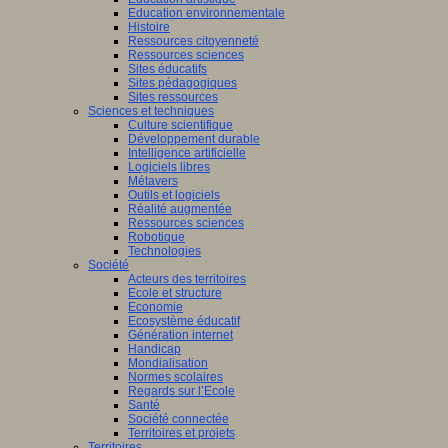
Education environnementale
Histoire
Ressources citoyenneté
Ressources sciences
Sites éducatifs
Sites pédagogiques
Sites ressources
Sciences et techniques
Culture scientifique
Développement durable
Intelligence artificielle
Logiciels libres
Métavers
Outils et logiciels
Réalité augmentée
Ressources sciences
Robotique
Technologies
Société
Acteurs des territoires
Ecole et structure
Economie
Ecosystème éducatif
Génération internet
Handicap
Mondialisation
Normes scolaires
Regards sur l’Ecole
Santé
Société connectée
Territoires et projets
Territoires