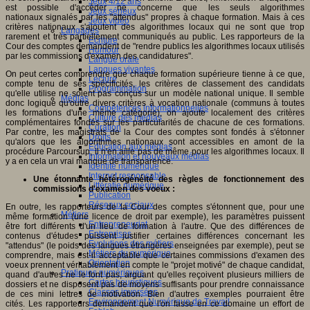
Jeux 4/12 ans
est possible d'accéder ne concerne que les seuls algorithmes
Jeux sérieux
nationaux signalés par les "attendus" propres à chaque formation. Mais à ces
Jeux vidéo
critères nationaux s'ajoutent des algorithmes locaux qui ne sont que trop
Langages
rarement et très partiellement communiqués au public. Les rapporteurs de la
Ecriture
Cour des comptes demandent de "rendre publics les algorithmes locaux utilisés
Humour
par les commissions d'examen des candidatures".
Langue orale
Langues vivantes
On peut certes comprendre que chaque formation supérieure tienne à ce que,
Lecture
compte tenu de ses spécificités, les critères de classement des candidats
Programmation
qu'elle utilise ne soient pas conçus sur un modèle national unique. Il semble
Médias
donc logique qu'outre divers critères à vocation nationale (communs à toutes
Compétences informationnelles
les formations d'une même catégorie), on ajoute localement des critères
Culture des médias
complémentaires fondés sur les particularités de chacune de ces formations.
Curation
Par contre, les magistrats de la Cour des comptes sont fondés à s'étonner
Droits
qu'alors que les algorithmes nationaux sont accessibles en amont de la
Education aux médias
procédure Parcoursup, il n'en aille pas de même pour les algorithmes locaux. Il
Information et nouveaux médias
y a en cela un vrai manque de transparence.
Identité numérique
Internet responsable
Une étonnante hétérogénéité des règles de fonctionnement des
Littératie numérique
commissions d'examen des voeux :
Publication
Réseaux sociaux
En outre, les rapporteurs de la Cour des comptes s'étonnent que, pour une
Métiers
même formation (une licence de droit par exemple), les paramètres puissent
Entrepreneuriat
être fort différents d'un lieu de formation à l'autre. Que des différences de
Entreprises
contenus d'études puissent justifier certaines différences concernant les
Evolutions des métiers
"attendus" (le poids des langues étrangères enseignées par exemple), peut se
Métiers du numérique
comprendre, mais est-il acceptable que certaines commissions d'examen des
Orientation
voeux prennent véritablement en compte le "projet motivé" de chaque candidat,
Pratiques numériques
quand d'autres ne le font pas, arguant qu'elles reçoivent plusieurs milliers de
Cartes heuristiques
dossiers et ne disposent pas de moyens suffisants pour prendre connaissance
Classes inversées
de ces mini lettres de motivation. Bien d'autres exemples pourraient être
Environnement Numérique de Travail
cités. Les rapporteurs demandent que l'on fasse en ce domaine un effort de