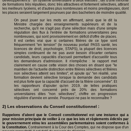
développement d' "un système universitaire à deux vitesses", fait d'une minorité
de formations très réputées, donc très attractives et fortement sélectives, attirant
les meilleurs lycéens, et d'autres plus nombreuses et moins prestigieuses, dont
les places seraient largement pourvues par des bacheliers de moindre qualité.
On peut jouer sur les mots en affirmant, ainsi que le dit la
Ministre chargée des enseignements supérieurs et de la
recherche, qu'il ne s'agit pas d'une sélection mais d'une simple
régulation des flux à l'entrée de formations universitaires peu
nombreuses, qui sont provisoirement en déficit d'offre de places.
Il est certes vrai que si certaines filières de ce type sont
fréquemment "en tension" (le nouveau portail PASS santé, les
licences de droit, psychologie, STAPS), la plupart des licences
simples continuent de ne pas avoir besoin d'écarter certains
candidats, leurs capacités d'accueil permettant d'accueillir tous
les demandeurs d'admission. Il n'empêche : le rapport met
clairement en cause cette vision des choses en disant que "le
maintien de l'actuelle distinction entre filières sélectives et filières
non sélectives atteint ses limites", et ajoute qu' "en réalité, une
formation devient sélective lorsque la demande des candidats
est plus forte que la capacité d'accueil de la filière concernée". Et
les rapporteurs d'ajouter qu'en 2019, de telles pratiques
sélectives ont concerné près de 20% des formations
universitaires dites "non sélectives", chiffre en progression
régulière d'année en année. Pourquoi ne pas le reconnaître ?
2) Les observations du Conseil constitutionnel :
Rappelons d'abord que le Conseil constitutionnel est une instance qui a
pour mission principale de veiller à ce que les lois et règlements édictés par
le gouvernement et/ou les assemblées parlementaires soient conformes à
la Constitution.
Contrairement à la Cour des Comptes, qui ne dispose que d'un