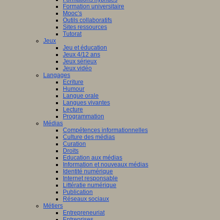
Formation universitaire
Mooc’s
Outils collaboratifs
Sites ressources
Tutorat
Jeux
Jeu et éducation
Jeux 4/12 ans
Jeux sérieux
Jeux vidéo
Langages
Ecriture
Humour
Langue orale
Langues vivantes
Lecture
Programmation
Médias
Compétences informationnelles
Culture des médias
Curation
Droits
Education aux médias
Information et nouveaux médias
Identité numérique
Internet responsable
Littératie numérique
Publication
Réseaux sociaux
Métiers
Entrepreneuriat
Entreprises