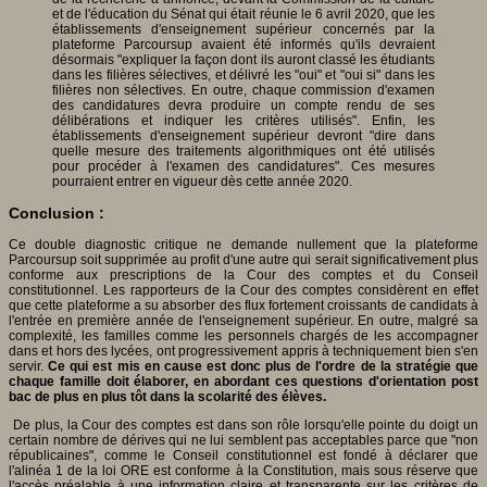
et de l'éducation du Sénat qui était réunie le 6 avril 2020, que les
établissements d'enseignement supérieur concernés par la
plateforme Parcoursup avaient été informés qu'ils devraient
désormais "expliquer la façon dont ils auront classé les étudiants
dans les filières sélectives, et délivré les "oui" et "oui si" dans les
filières non sélectives. En outre, chaque commission d'examen
des candidatures devra produire un compte rendu de ses
délibérations et indiquer les critères utilisés". Enfin, les
établissements d'enseignement supérieur devront "dire dans
quelle mesure des traitements algorithmiques ont été utilisés
pour procéder à l'examen des candidatures". Ces mesures
pourraient entrer en vigueur dès cette année 2020.
Conclusion :
Ce double diagnostic critique ne demande nullement que la plateforme
Parcoursup soit supprimée au profit d'une autre qui serait significativement plus
conforme aux prescriptions de la Cour des comptes et du Conseil
constitutionnel. Les rapporteurs de la Cour des comptes considèrent en effet
que cette plateforme a su absorber des flux fortement croissants de candidats à
l'entrée en première année de l'enseignement supérieur. En outre, malgré sa
complexité, les familles comme les personnels chargés de les accompagner
dans et hors des lycées, ont progressivement appris à techniquement bien s'en
servir.
Ce qui est mis en cause est donc plus de l'ordre de la stratégie que
chaque famille doit élaborer, en abordant ces questions d'orientation post
bac de plus en plus tôt dans la scolarité des élèves.
De plus, la Cour des comptes est dans son rôle lorsqu'elle pointe du doigt un
certain nombre de dérives qui ne lui semblent pas acceptables parce que "non
républicaines", comme le Conseil constitutionnel est fondé à déclarer que
l'alinéa 1 de la loi ORE est conforme à la Constitution, mais sous réserve que
l'accès préalable à une information claire et transparente sur les critères de