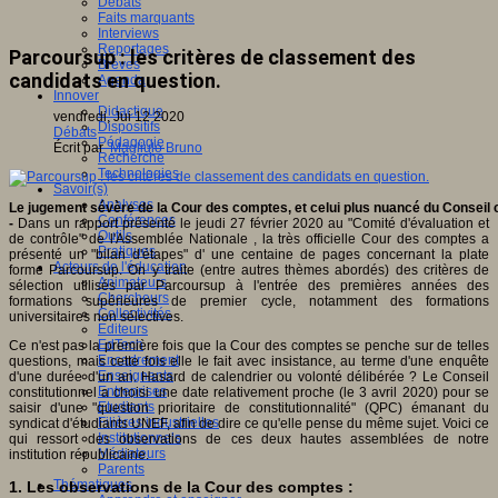
Débats
Faits marquants
Interviews
Reportages
Parcoursup : les critères de classement des
Brèves
candidats en question.
Agenda
Innover
Didactique
vendredi, Jui 12 2020
Dispositifs
Débats
Pédagogie
Écrit par
Magliulo Bruno
Recherche
Technologies
Savoir(s)
Analyses
Le jugement sévère de la Cour des comptes, et celui plus nuancé du Conseil c
Conférences
-
Dans un rapport présenté le jeudi 27 février 2020 au "Comité d'évaluation et
Outils
de contrôle" de l'Assemblée Nationale , la très officielle Cour des comptes a
Pratiques
présenté un "bilan d'étapes" d' une centaine de pages concernant la plate
Acteurs de l'éducation
forme Parcoursup. On y traite (entre autres thèmes abordés) des critères de
Animateurs
sélection utilisés par Parcoursup à l'entrée des premières années des
Chercheurs
formations supérieures de premier cycle, notamment des formations
Collectivités
universitaires non sélectives.
Editeurs
EdTech
Ce n'est pas la première fois que la Cour des comptes se penche sur de telles
Encadrement
questions, mais cette fois elle le fait avec insistance, au terme d'une enquête
Enseignants
d'une durée d'un an. Hasard de calendrier ou volonté délibérée ? Le Conseil
Entreprises
constitutionnel a choisi une date relativement proche (le 3 avril 2020) pour se
Etudiants
saisir d'une "question prioritaire de constitutionnalité" (QPC) émanant du
Filières industrielles
syndicat d'étudiants UNEF, afin de dire ce qu'elle pense du même sujet. Voici ce
Institutionnels
qui ressort des observations de ces deux hautes assemblées de notre
Médiateurs
institution républicaine.
Parents
Thématiques
1. Les observations de la Cour des comptes :