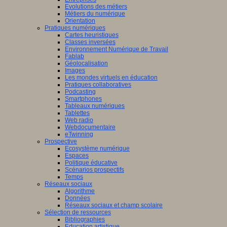
Evolutions des métiers
Métiers du numérique
Orientation
Pratiques numériques
Cartes heuristiques
Classes inversées
Environnement Numérique de Travail
Fablab
Géolocalisation
Images
Les mondes virtuels en éducation
Pratiques collaboratives
Podcasting
Smartphones
Tableaux numériques
Tablettes
Web radio
Webdocumentaire
eTwinning
Prospective
Ecosystème numérique
Espaces
Politique éducative
Scénarios prospectifs
Temps
Réseaux sociaux
Algorithme
Données
Réseaux sociaux et champ scolaire
Sélection de ressources
Bibliographies
Education artistique