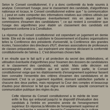
Selon le Conseil constitutionnel, il y a donc conformité du texte soumis à
analyse. Concernant l'usage, pour le classement des candidats, d'algorithmes
nationaux et locaux, le Conseil constitutionnel estime que " la communication
(...) peut en outre comporter des informations relatives aux critères utilisés par
les traitements algorithmiques éventuellement mis en œuvre par les
commissions d'examen des candidatures ", ce qui revient à considérer que
l'usage des algorithmes pour établir un classement des candidats est
également conforme à la Constitution.
La réponse du Conseil constitutionnel est cependant un jugement en demie
teinte. Elle est de nature à satisfaire le Gouvernement et d'autres organisations
telles la Conférence des présidents d'université, la Conférence des grandes
écoles, l'association des directeurs d'IUT, diverses associations de professeurs
de classes préparatoires... qui espéraient une réponse déclarant la conformité
constitutionnelle de l'alinéa 1. C'est désormais choses faite.
Il en résulte que le fait qu'il y ait protection du secret des délibérations, et
utilisation éventuelle d'algorithmes pour l'examen des dossiers de candidatures
et le classement des candidats, est validé. Mais cette décision est
accompagnée d'une condition qui est qu'en contre partie, le Conseil
constitutionnel exige que les établissements d'enseignement supérieur fassent
bien connaitre l'ensemble des critères d'examen des candidatures et de
classement. C'est la un jugement équilibré, donnant satisfaction partielle a
chacune des deux parties, mais rejoignant la Cour des comptes et beaucoup
d'autres pour dénoncer le fait que règne une certaine opacité concernant la
communication publique des règles du jeu.
Cette réponse du Conseil constitutionnel a le mérite de lever
enfin le flou qui entourait jusqu'ici le dispositif d'évaluation des
candidats à l'entrée en première année de l'enseignement
supérieur. En réponse,la Ministre de l'enseignement supérieur et
de la recherche a annoncé, devant la Commission de la culture