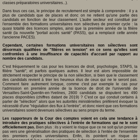
classes préparatoires universitaires...).
Dans tous ces cas, le principe de recrutement est simple à comprendre : il y a
plus de candidats que de places et donc on ne retient qu'une partie des
candidats en fonction de leur classement. L'autre secteur est constitué par
l'ensemble des formations universitaires non sélectives de premier cycle : la
quasi totalité des licences simples, ainsi que la première année de la filière
santé (la nouvelle "portail accès santé" (PASS), qui a remplacé cette année
l'ancienne PACES).
Cependant, certaines formations universitaires non sélectives sont
désormais qualifiées de "filières en tension" en ce sens qu'elles sont
confrontées à une insuffisance de capacités d'accueil par rapport au
nombre des candidats.
C'est fréquemment le cas pour les licences de droit, psychologie, STAPS, la
filière "santé", et parfois quelques autres. Il leur est alors impossible de
strictement respecter le principe de la non sélection, si bien que le classement
des candidats revient à trier les heureux élus de ceux qui ne le seront pas.
Comment faire autrement lorsque, comme c'est par exemple le cas pour
l'admission en première année de la licence de droit de l'université de
Versailles-Saint-Quentin-en-Yvelines, 2800 candidats se disputent les 490
places disponibles (chiffres datant de 2019) ? C'est ce qui conduit certains à
parler de "sélection" alors que les autorités ministérielles préfèrent évoquer la
nécessité d'une "régulation des flux à l'entrée", et donc nient que ces formations
universitaires soient devenues sélectives au sens propre du terme.
Les rapporteurs de la Cour des comptes voient en cela une tendance à
introduire des pratiques sélectives à l'entrée de formations qui ne le sont
officiellement pas.
Bien plus : ils y voient le risque que ce ne soit qu'un premier
pas vers une généralisation des pratiques de sélection à l'entée de l'ensemble
des premiers cycles universitaires. Enfin, ils pointent un risque de