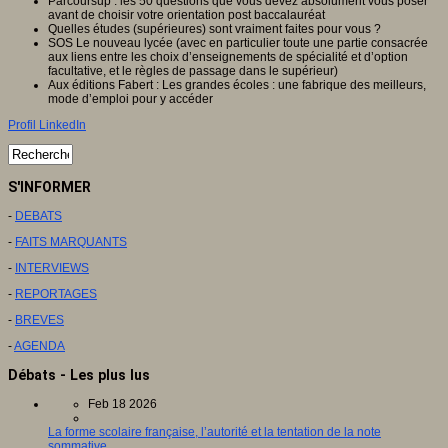
Parcoursup : les 50 questions que vous devez absolument vous poser
avant de choisir votre orientation post baccalauréat
Quelles études (supérieures) sont vraiment faites pour vous ?
SOS Le nouveau lycée (avec en particulier toute une partie consacrée
aux liens entre les choix d’enseignements de spécialité et d’option
facultative, et le règles de passage dans le supérieur)
Aux éditions Fabert : Les grandes écoles : une fabrique des meilleurs,
mode d’emploi pour y accéder
Profil LinkedIn
S'INFORMER
-
DEBATS
-
FAITS MARQUANTS
-
INTERVIEWS
-
REPORTAGES
-
BREVES
-
AGENDA
Débats - Les plus lus
Feb 18 2026
La forme scolaire française, l’autorité et la tentation de la note
sommative