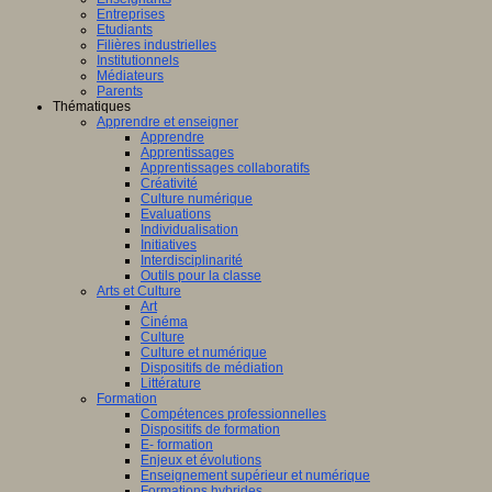
Entreprises
Etudiants
Filières industrielles
Institutionnels
Médiateurs
Parents
Thématiques
Apprendre et enseigner
Apprendre
Apprentissages
Apprentissages collaboratifs
Créativité
Culture numérique
Evaluations
Individualisation
Initiatives
Interdisciplinarité
Outils pour la classe
Arts et Culture
Art
Cinéma
Culture
Culture et numérique
Dispositifs de médiation
Littérature
Formation
Compétences professionnelles
Dispositifs de formation
E- formation
Enjeux et évolutions
Enseignement supérieur et numérique
Formations hybrides