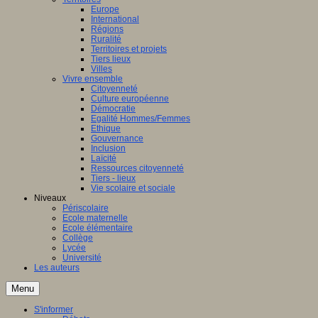
Europe
International
Régions
Ruralité
Territoires et projets
Tiers lieux
Villes
Vivre ensemble
Citoyenneté
Culture européenne
Démocratie
Egalité Hommes/Femmes
Ethique
Gouvernance
Inclusion
Laïcité
Ressources citoyenneté
Tiers - lieux
Vie scolaire et sociale
Niveaux
Périscolaire
Ecole maternelle
Ecole élémentaire
Collège
Lycée
Université
Les auteurs
Menu
S'informer