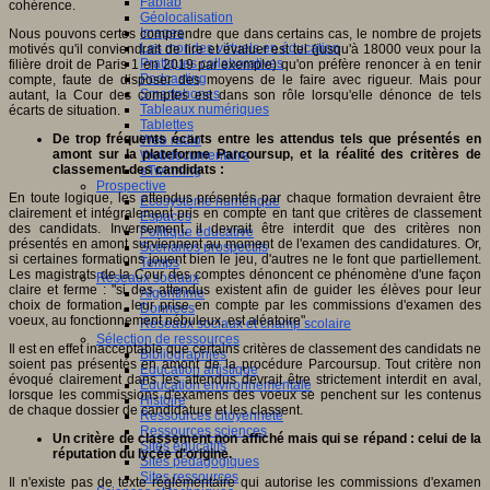
Fablab
cohérence.
Géolocalisation
Images
Nous pouvons certes comprendre que dans certains cas, le nombre de projets
Les mondes virtuels en éducation
motivés qu'il conviendrait de lire et évaluer est tel (jusqu'à 18000 veux pour la
Pratiques collaboratives
filière droit de Paris 1 en 2019 par exemple) qu'on préfère renoncer à en tenir
Podcasting
compte, faute de disposer des moyens de le faire avec rigueur. Mais pour
Smartphones
autant, la Cour des comptes est dans son rôle lorsqu'elle dénonce de tels
Tableaux numériques
écarts de situation.
Tablettes
De trop fréquents écarts entre les attendus tels que présentés en
Web radio
amont sur la plateforme Parcoursup, et la réalité des critères de
Webdocumentaire
classement des candidats :
eTwinning
Prospective
En toute logique, les attendus présentés par chaque formation devraient être
Ecosystème numérique
clairement et intégralement pris en compte en tant que critères de classement
Espaces
des candidats. Inversement, il devrait être interdit que des critères non
Politique éducative
présentés en amont surviennent au moment de l'examen des candidatures. Or,
Scénarios prospectifs
si certaines formations jouent bien le jeu, d'autres ne le font que partiellement.
Temps
Les magistrats de la Cour des comptes dénoncent ce phénomène d'une façon
Réseaux sociaux
claire et ferme : "si des attendus existent afin de guider les élèves pour leur
Algorithme
choix de formation, leur prise en compte par les commissions d'examen des
Données
voeux, au fonctionnement nébuleux, est aléatoire".
Réseaux sociaux et champ scolaire
Sélection de ressources
Il est en effet inacceptable que certains critères de classement des candidats ne
Bibliographies
soient pas présentés en amont de la procédure Parcoursup. Tout critère non
Education artistique
évoqué clairement dans les attendus devrait être strictement interdit en aval,
Education environnementale
lorsque les commissions d'examens des voeux se penchent sur les contenus
Histoire
de chaque dossier de candidature et les classent.
Ressources citoyenneté
Ressources sciences
Un critère de classement non affiché mais qui se répand : celui de la
Sites éducatifs
réputation du lycée d'origine.
Sites pédagogiques
Sites ressources
Il n'existe pas de texte réglementaire qui autorise les commissions d'examen