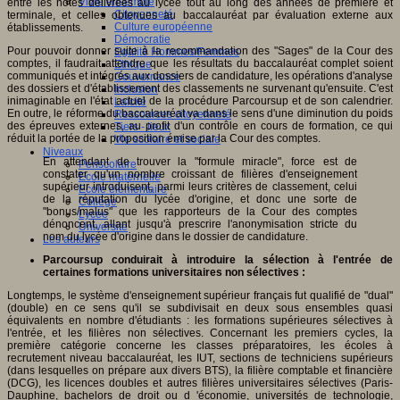
Vivre ensemble
entre les notes délivrées au lycée tout au long des années de première et
Citoyenneté
terminale, et celles obtenues au baccalauréat par évaluation externe aux
Culture européenne
établissements.
Démocratie
Pour pouvoir donner suite à la recommandation des "Sages" de la Cour des
Egalité Hommes/Femmes
comptes, il faudrait attendre que les résultats du baccalauréat complet soient
Ethique
communiqués et intégrés aux dossiers de candidature, les opérations d'analyse
Gouvernance
des dossiers et d'établissement des classements ne survenant qu'ensuite. C'est
Inclusion
inimaginable en l'état actuel de la procédure Parcoursup et de son calendrier.
Laïcité
En outre, le réforme du baccalauréat va dans le sens d'une diminution du poids
Ressources citoyenneté
des épreuves externes, au profit d'un contrôle en cours de formation, ce qui
Tiers - lieux
réduit la portée de la proposition émise par la Cour des comptes.
Vie scolaire et sociale
Niveaux
En attendant de trouver la "formule miracle", force est de
Périscolaire
constater qu'un nombre croissant de filières d'enseignement
Ecole maternelle
supérieur introduisent, parmi leurs critères de classement, celui
Ecole élémentaire
de la réputation du lycée d'origine, et donc une sorte de
Collège
"bonus/malus" que les rapporteurs de la Cour des comptes
Lycée
dénoncent, allant jusqu'à prescrire l'anonymisation stricte du
Université
nom du lycée d'origine dans le dossier de candidature.
Les auteurs
Parcoursup conduirait à introduire la sélection à l'entrée de
certaines formations universitaires non sélectives :
Longtemps, le système d'enseignement supérieur français fut qualifié de "dual"
(double) en ce sens qu'il se subdivisait en deux sous ensembles quasi
équivalents en nombre d'étudiants : les formations supérieures sélectives à
l'entrée, et les filières non sélectives. Concernant les premiers cycles, la
première catégorie concerne les classes préparatoires, les écoles à
recrutement niveau baccalauréat, les IUT, sections de techniciens supérieurs
(dans lesquelles on prépare aux divers BTS), la filière comptable et financière
(DCG), les licences doubles et autres filières universitaires sélectives (Paris-
Dauphine, bachelors de droit ou d 'économie, universités de technologie,