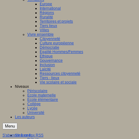
Europe
International
Régions
Ruralité
Territoires et projets
Tiers lieux
Villes
Vivre ensemble
Citoyenneté
Culture européenne
Démocratie
Egalité Hommes/Femmes
Ethique
Gouvernance
Inclusion
Laïcité
Ressources citoyenneté
Tiers - lieux
Vie scolaire et sociale
Niveaux
Périscolaire
Ecole maternelle
Ecole élémentaire
Collège
Lycée
Université
Les auteurs
Menu
S'abonner à ce flux RSS
S'informer