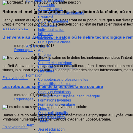
Apprendre et enseigner
Apprendre
Apprentissages
Robots et Intelligence Artificielle: de la fiction à la réalité, où e
Apprentissages collaboratifs
Créativité
Fanny Bouton et Olivier Ezratty vous parleront de la pop-culture qui a fait rêver 
Culture numérique
C’est le moment de confronter la science-fiction et l’état de l’art scientifique et te
Evaluations
En savoir plus...
Individualisation
Initiatives
Bienvenue au Bett Show, le salon où le délire technologique re
Interdisciplinarité
Outils pour la classe
mercredi, 07 février 2018
Arts et Culture
Reportages
Art
Cinéma
Culture
Culture et numérique
Le Bett Show est le plus grand salon éducatif européen. Il rassemblait la sema
Dispositifs de médiation
stands, la plupart d’assez loin. J’ai donc pu rater des choses intéressantes, mais 
Littérature
Formation
En savoir plus...
Compétences professionnelles
Dispositifs de formation
Les robots au service de la persévérance scolaire
E- formation
Enjeux et évolutions
mercredi, 07 février 2018
Enseignement supérieur et numérique
Reportages
Formations hybrides
Formation universitaire
Mooc’s
Outils collaboratifs
Daniel Vieira do Vale, professeur de mathématiques et physique au Lycée Profe
Sites ressources
Printemps numérique à l'atelier Canopé d'Agen, en Lot-et-Garonne.
Tutorat
Jeux
En savoir plus...
Jeu et éducation