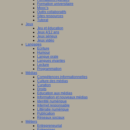
Formation universitaire
Mooc’s
Outils collaboratifs
Sites ressources
Tutorat
Jeux
Jeu et éducation
Jeux 4/12 ans
Jeux sérieux
Jeux vidéo
Langages
Ecriture
Humour
Langue orale
Langues vivantes
Lecture
Programmation
Médias
Compétences informationnelles
Culture des médias
Curation
Droits
Education aux médias
Information et nouveaux médias
Identité numérique
Internet responsable
Littératie numérique
Publication
Réseaux sociaux
Métiers
Entrepreneuriat
Entreprises