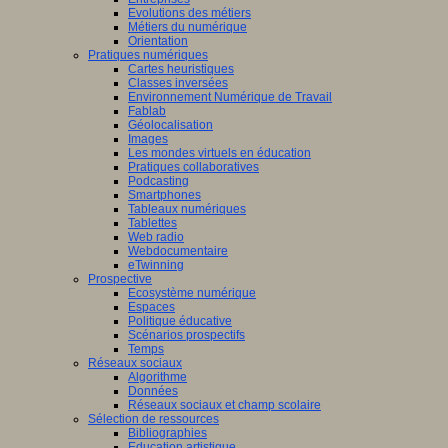
Evolutions des métiers
Métiers du numérique
Orientation
Pratiques numériques
Cartes heuristiques
Classes inversées
Environnement Numérique de Travail
Fablab
Géolocalisation
Images
Les mondes virtuels en éducation
Pratiques collaboratives
Podcasting
Smartphones
Tableaux numériques
Tablettes
Web radio
Webdocumentaire
eTwinning
Prospective
Ecosystème numérique
Espaces
Politique éducative
Scénarios prospectifs
Temps
Réseaux sociaux
Algorithme
Données
Réseaux sociaux et champ scolaire
Sélection de ressources
Bibliographies
Education artistique