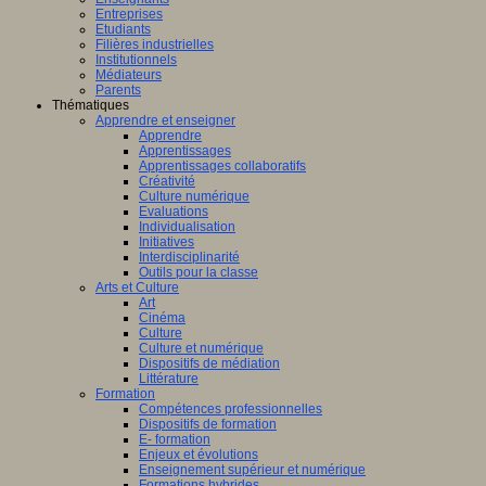
Entreprises
Etudiants
Filières industrielles
Institutionnels
Médiateurs
Parents
Thématiques
Apprendre et enseigner
Apprendre
Apprentissages
Apprentissages collaboratifs
Créativité
Culture numérique
Evaluations
Individualisation
Initiatives
Interdisciplinarité
Outils pour la classe
Arts et Culture
Art
Cinéma
Culture
Culture et numérique
Dispositifs de médiation
Littérature
Formation
Compétences professionnelles
Dispositifs de formation
E- formation
Enjeux et évolutions
Enseignement supérieur et numérique
Formations hybrides