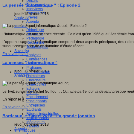
Débats
Faits marquants
La pensée "informatique " : Episode 2
Interviews
Reportages
jeudi, 15 février 2018
Brèves
Analyses
Agenda
Innover
Didactique
Dispositifs
L’informatique est une science récente. Ce n’est qu’en 1966 que l’Académie frança
Pédagogie
L’apprentissage de l’informatique comprend deux aspects principaux, deux dimensi
Recherche
surtout comprendre de ce domaine d’étude récent.
Technologies
Savoir(s)
En savoir plus...
Analyses
Conférences
La pensée " informatique "
Outils
Pratiques
lundi, 12 février 2018
Acteurs de l'éducation
Analyses
Animateurs
Chercheurs
Collectivités
Editeurs
Le Twitt suivant de Michel Guillou . . .
Oui, une partie, qui va devenir presque né
EdTech
Encadrement
En réponse à . . .
Enseignants
Entreprises
En savoir plus...
Etudiants
Filières industrielles
Bordeaux le 7 mars 2018 : La grande jonction
Institutionnels
Médiateurs
jeudi, 08 février 2018
Parents
Agenda
Thématiques