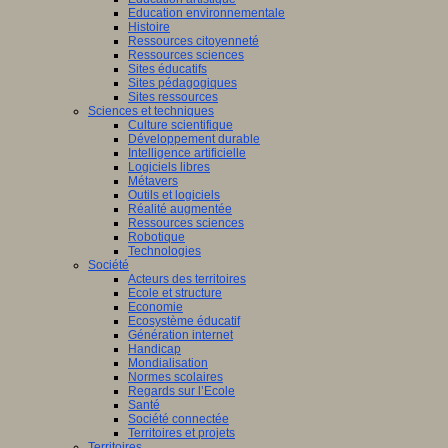
Education environnementale
Histoire
Ressources citoyenneté
Ressources sciences
Sites éducatifs
Sites pédagogiques
Sites ressources
Sciences et techniques
Culture scientifique
Développement durable
Intelligence artificielle
Logiciels libres
Métavers
Outils et logiciels
Réalité augmentée
Ressources sciences
Robotique
Technologies
Société
Acteurs des territoires
Ecole et structure
Economie
Ecosystème éducatif
Génération internet
Handicap
Mondialisation
Normes scolaires
Regards sur l’Ecole
Santé
Société connectée
Territoires et projets
Territoires