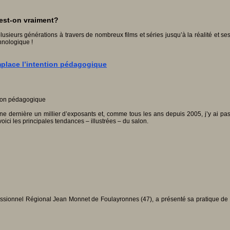
n est-on vraiment?
plusieurs générations à travers de nombreux films et séries jusqu’à la réalité et se
chnologique !
mplace l’intention pédagogique
ine dernière un millier d’exposants et, comme tous les ans depuis 2005, j’y ai pa
voici les principales tendances – illustrées – du salon.
ssionnel Régional Jean Monnet de Foulayronnes (47), a présenté sa pratique de cl