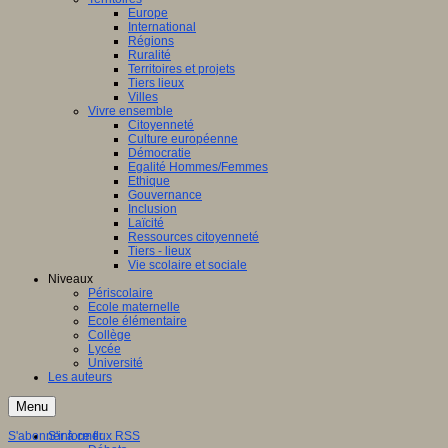
Europe
International
Régions
Ruralité
Territoires et projets
Tiers lieux
Villes
Vivre ensemble
Citoyenneté
Culture européenne
Démocratie
Egalité Hommes/Femmes
Ethique
Gouvernance
Inclusion
Laïcité
Ressources citoyenneté
Tiers - lieux
Vie scolaire et sociale
Niveaux
Périscolaire
Ecole maternelle
Ecole élémentaire
Collège
Lycée
Université
Les auteurs
Menu
S'abonner à ce flux RSS
S'informer