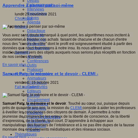
Débats
Faits marquants
Apprendre à penser par soi-même
Interviews
Reportages
lundi, 29 novembre 2021
Brèves
Chronique
Agenda
Innover
Didactique
Dispositifs
Vous avez sans doute remarqué à quel point, les algorithmes nous incitent à
Pédagogie
consommer, à booster nos achats faisant de chacune et de chacun d'entre
Recherche
nous des "coeurs de cible" dont le profil est soigneusement étudié à partir des
Technologies
données que nous fournissons à notre insu. Ils nous attirent ainsi
Savoir(s)
insidieusement vers des objets auxquels nous serions plus réceptifs en fonction
Analyses
de nos centres d'intérêt.
Conférences
En savoir plus...
Outils
Pratiques
Samuel Paty, la mémoire et le devoir - CLEMI -
Acteurs de l'éducation
Animateurs
Chercheurs
vendredi, 15 octobre 2021
Collectivités
Fait marquant
Editeurs
EdTech
Encadrement
Samuel Paty, la mémoire et le devoir
.
Touché au cœur, oui, puisque depuis
Enseignants
près de quarante ans ans, la mission du
CLEMI
consiste à aider les professeurs
Entreprises
à éveiller les consciences des citoyens de demain. À permettre à notre
Etudiants
jeunesse de comprendre les enjeux de la liberté de conscience, de la liberté
Filières industrielles
d’expression, de la liberté, tout court. D’apprendre à échapper aux
Institutionnels
manipulations des fourriers de l’intolérance et à ne pas être dupes de la fausse
Médiateurs
monnaie des emballements médiatiques et des réseaux sociaux.
Parents
Thématiques
En savoir plus...