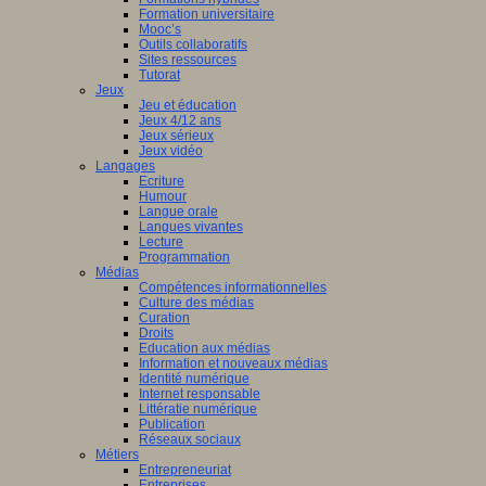
Formation universitaire
Mooc’s
Outils collaboratifs
Sites ressources
Tutorat
Jeux
Jeu et éducation
Jeux 4/12 ans
Jeux sérieux
Jeux vidéo
Langages
Ecriture
Humour
Langue orale
Langues vivantes
Lecture
Programmation
Médias
Compétences informationnelles
Culture des médias
Curation
Droits
Education aux médias
Information et nouveaux médias
Identité numérique
Internet responsable
Littératie numérique
Publication
Réseaux sociaux
Métiers
Entrepreneuriat
Entreprises