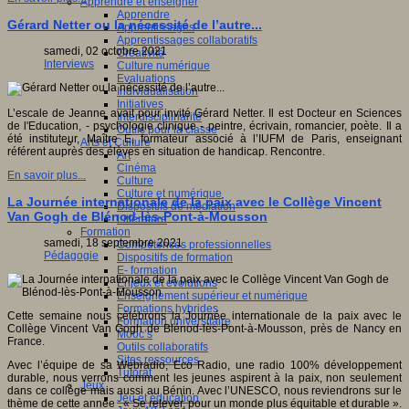
Apprendre et enseigner
Apprendre
Gérard Netter ou la nécessité de l’autre...
Apprentissages
Apprentissages collaboratifs
samedi, 02 octobre 2021
Créativité
Interviews
Culture numérique
Evaluations
Individualisation
Initiatives
L’escale de Jeanne avait pour invité Gérard Netter. Il est Docteur en Sciences
Interdisciplinarité
de l'Education, - psychologie clinique - peintre, écrivain, romancier, poète. Il a
Outils pour la classe
été instituteur, Maître E, formateur associé à l’IUFM de Paris, enseignant
Arts et Culture
référent auprès des élèves en situation de handicap. Rencontre.
Art
Cinéma
En savoir plus...
Culture
Culture et numérique
La Journée internationale de la paix avec le Collège Vincent
Dispositifs de médiation
Van Gogh de Blénod-lès-Pont-à-Mousson
Littérature
Formation
samedi, 18 septembre 2021
Compétences professionnelles
Pédagogie
Dispositifs de formation
E- formation
Enjeux et évolutions
Enseignement supérieur et numérique
Formations hybrides
Cette semaine nous célébrons la Journée internationale de la paix avec le
Formation universitaire
Collège Vincent Van Gogh de Blénod-lès-Pont-à-Mousson, près de Nancy en
Mooc’s
France.
Outils collaboratifs
Sites ressources
Avec l’équipe de sa Webradio, Eco Radio, une radio 100% développement
Tutorat
durable, nous verrons comment les jeunes aspirent à la paix, non seulement
Jeux
dans ce collège mais aussi au Bénin. Avec l’UNESCO, nous reviendrons sur le
Jeu et éducation
thème de cette année : « Se relever, pour un monde plus équitable et durable ».