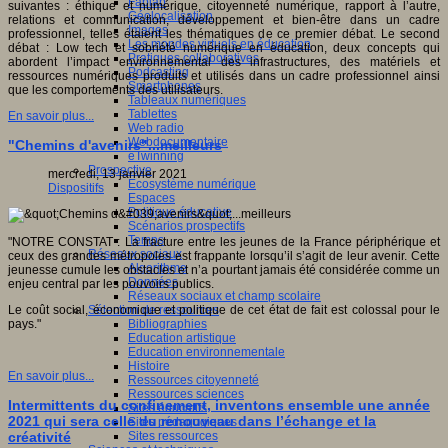
Fablab
suivantes : éthique et numérique, citoyenneté numérique, rapport à l’autre,
Géolocalisation
relations et communication, développement et bien-être dans un cadre
Images
professionnel, telles étaient les thématiques de ce premier débat. Le second
Les mondes virtuels en éducation
débat : Low tech et sobriété numérique en éducation, deux concepts qui
Pratiques collaboratives
abordent l’impact environnemental des infrastructures, des matériels et
Podcasting
ressources numériques produits et utilisés dans un cadre professionnel ainsi
Smartphones
que les comportements des utilisateurs.
Tableaux numériques
Tablettes
En savoir plus...
Web radio
Webdocumentaire
"Chemins d'avenirs"...meilleurs
eTwinning
Prospective
mercredi, 13 janvier 2021
Ecosystème numérique
Dispositifs
Espaces
Politique éducative
Scénarios prospectifs
Temps
"NOTRE CONSTAT : La fracture entre les jeunes de la France périphérique et
Réseaux sociaux
ceux des grandes métropoles est frappante lorsqu’il s’agit de leur avenir. Cette
Algorithme
jeunesse cumule les obstacles et n’a pourtant jamais été considérée comme un
Données
enjeu central par les pouvoirs publics.
Réseaux sociaux et champ scolaire
Sélection de ressources
Le coût social, économique et politique de cet état de fait est colossal pour le
Bibliographies
pays."
Education artistique
Education environnementale
Histoire
En savoir plus...
Ressources citoyenneté
Ressources sciences
Intermittents du confinement, inventons ensemble une année
Sites éducatifs
2021 qui sera celle du renouveau dans l’échange et la
Sites pédagogiques
Sites ressources
créativité