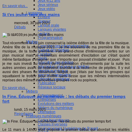
Jeux 4/12 ans
Jeux sérieux
En savoir plus...
Jeux vidéo
Langages
Si t'es jeune, tape des mains
Ecriture
Humour
mercredi, 30 juin 2021
Langue orale
Débats
Langues vivantes
Lecture
Programmation
Médias
Tout récemment le 21 juin consacrait la ixième édition de la fête de la musique.
Compétences informationnelles
Amère fête de la musique 2021... Je me souviens de ma première fête de la
Culture des médias
musique, de la toute première. Pas grand-chose d'intéressant certes sur un
Curation
plan musical mais je ressentais énormément d'excitation car c'était quand
Droits
même fantastique d'imaginer que n'importe qui pouvait s'installer et jouer. Puis
Education aux médias
je me suis investi au travers de l'organisation d'événements par la suite les
Information et nouveaux médias
autres années avant de redevenir touriste à la recherche de pépites. Il y eut
Identité numérique
aussi des phases de désamour, fatigué que j'étais par tous les groupes qui
Internet responsable
squattaient le trottoir pour n'offrir sans cesse que les mêmes interminables
Littératie numérique
reprises des mêmes inamovibles groupes rock ou pop/rock.
Publication
Réseaux sociaux
En savoir plus...
Métiers
Entrepreneuriat
In Fine. Éduquer au numérique : les débats du premier temps
Entreprises
fort
Evolutions des métiers
Métiers du numérique
lundi, 15 mars 2021
Orientation
Reportages
Pratiques numériques
Cartes heuristiques
Classes inversées
Environnement Numérique de Travail
Le 11 mars à 14h00 était proposé le premier débat qui abordait les réalités