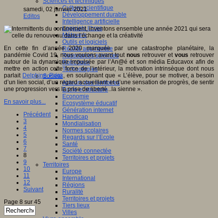
Sciences et techniques
Culture scientifique
samedi, 02 janvier 2021
Développement durable
Editos
Intelligence artificielle
Logiciels libres
Métavers
Outils et logiciels
En cette fin d’année 2020 marquée par une catastrophe planétaire, la
Réalité augmentée
pandémie Covid 19, nous voulons avant tout
nous
retrouver et
vous
retrouver
Ressources sciences
autour de la dynamique impulsée par l’An@é et son média Educavox afin de
Robotique
mettre en action cette force de l’intérieur, la motivation intrinsèque dont nous
Technologies
parlait
Delphine Roux
, en soulignant que « L’élève, pour se motiver, a besoin
Société
d’un lien social, d’un regard accueillant et d’une sensation de progrès, de sentir
Acteurs des territoires
une progression vers la prise de liberté...la sienne ».
Ecole et structure
Economie
En savoir plus...
Ecosystème éducatif
Génération internet
Précédent
Handicap
3
Mondialisation
4
Normes scolaires
5
Regards sur l’Ecole
6
Santé
7
Société connectée
8
Territoires et projets
9
Territoires
10
Europe
11
International
12
Régions
Suivant
Ruralité
Territoires et projets
Page 8 sur 45
Tiers lieux
Villes