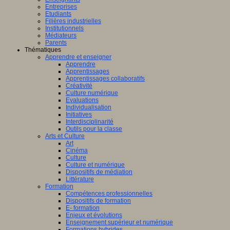
Entreprises
Etudiants
Filières industrielles
Institutionnels
Médiateurs
Parents
Thématiques
Apprendre et enseigner
Apprendre
Apprentissages
Apprentissages collaboratifs
Créativité
Culture numérique
Evaluations
Individualisation
Initiatives
Interdisciplinarité
Outils pour la classe
Arts et Culture
Art
Cinéma
Culture
Culture et numérique
Dispositifs de médiation
Littérature
Formation
Compétences professionnelles
Dispositifs de formation
E- formation
Enjeux et évolutions
Enseignement supérieur et numérique
Formations hybrides