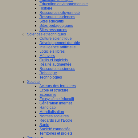
Education environnementale
Histoire
Ressources citoyenneté
Ressources sciences
Sites éducatifs
Sites pédagogiques
Sites ressources
Sciences et techniques
Culture scientifique
Développement durable
Intelligence artificielle
Logiciels libres
Métavers
Outils et logiciels
Réalité augmentée
Ressources sciences
Robotique
Technologies
Société
Acteurs des territoires
Ecole et structure
Economie
Ecosystème éducatif
Génération internet
Handicap
Mondialisation
Normes scolaires
Regards sur l’Ecole
Santé
Société connectée
Territoires et projets
Territoires