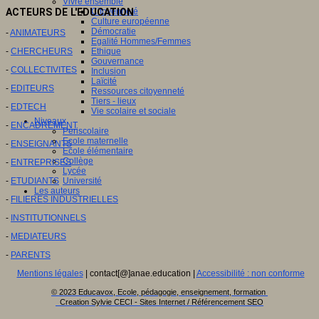
Vivre ensemble
ACTEURS DE L'EDUCATION
Citoyenneté
Culture européenne
Démocratie
-
ANIMATEURS
Egalité Hommes/Femmes
-
CHERCHEURS
Ethique
Gouvernance
-
COLLECTIVITES
Inclusion
Laïcité
-
EDITEURS
Ressources citoyenneté
Tiers - lieux
-
EDTECH
Vie scolaire et sociale
Niveaux
-
ENCADREMENT
Périscolaire
Ecole maternelle
-
ENSEIGNANTS
Ecole élémentaire
Collège
-
ENTREPRISES
Lycée
-
ETUDIANTS
Université
Les auteurs
-
FILIERES INDUSTRIELLES
-
INSTITUTIONNELS
-
MEDIATEURS
-
PARENTS
Mentions légales
| contact[@]anae.education |
Accessibilité : non conforme
© 2023 Educavox, Ecole, pédagogie, enseignement, formation
Creation Sylvie CECI - Sites Internet / Référencement SEO