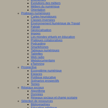
Evolutions des métiers
Métiers du numérique
Orientation
Pratiques numériques
Cartes heuristiques
Classes inversées
Environnement Numérique de Travail
Fablab
Géolocalisation
Images
Les mondes virtuels en éducation
Pratiques collaboratives
Podcasting
Smartphones
Tableaux numériques
Tablettes
Web radio
Webdocumentaire
eTwinning
Prospective
Ecosystème numérique
Espaces
Politique éducative
Scénarios prospectifs
Temps
Réseaux sociaux
Algorithme
Données
Réseaux sociaux et champ scolaire
Sélection de ressources
Bibliographies
Education artistique