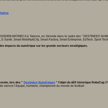
taine
P/ ENSEIRB-MATMECA à Talence, en Gironde dans le cadre des " DESTINEES NUMERI
E-Santé, Smart Mobility&City, Smart Factory, Smart Entreprise, EdTech, Sport Tech
t les impacts du numérique sur les grands secteurs stratégiques.
ésente, lors des "
Destinées Numériques
" l’objet du défi historique RoboCup
(P
 de vaincre l’équipe, humaine, championne du monde de football.