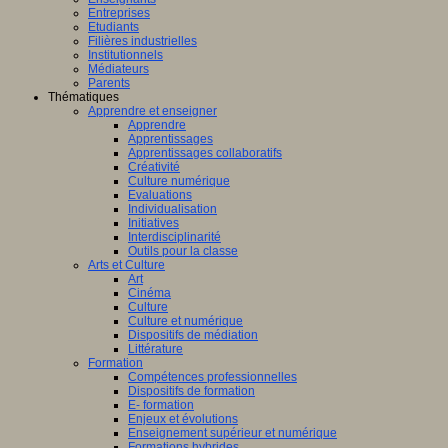
Entreprises
Etudiants
Filières industrielles
Institutionnels
Médiateurs
Parents
Thématiques
Apprendre et enseigner
Apprendre
Apprentissages
Apprentissages collaboratifs
Créativité
Culture numérique
Evaluations
Individualisation
Initiatives
Interdisciplinarité
Outils pour la classe
Arts et Culture
Art
Cinéma
Culture
Culture et numérique
Dispositifs de médiation
Littérature
Formation
Compétences professionnelles
Dispositifs de formation
E- formation
Enjeux et évolutions
Enseignement supérieur et numérique
Formations hybrides