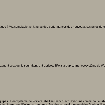
 énergétique ? Vraisemblablement, au vu des performances des nouveaux systèmes de 
gnent ceux qui le souhaitent, entreprises, TPe, start-up...dans l'écosystème du We
quipes !
L’écosystème de Poitiers labellisé FrenchTech, avec une communauté urbain
 territoires, amplifie les recherches et favorise le développement des Start-up. Il