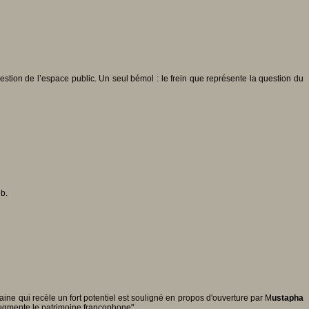
gestion de l’espace public. Un seul bémol : le frein que représente la question du
b.
e qui recèle un fort potentiel est souligné en propos d'ouverture par M
ustapha
 augmente le patrimoine francophone".