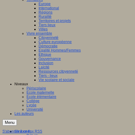
Europe
International
Régions
Ruralité
Territoires et projets
Tiers lieux
Villes
Vivre ensemble
Citoyenneté
Culture européenne
Démocratie
Egalité Hommes/Femmes
Ethique
Gouvernance
Inclusion
Laïcité
Ressources citoyenneté
Tiers - lieux
Vie scolaire et sociale
Niveaux
Périscolaire
Ecole maternelle
Ecole élémentaire
Collège
Lycée
Université
Les auteurs
Menu
S'abonner à ce flux RSS
S'informer