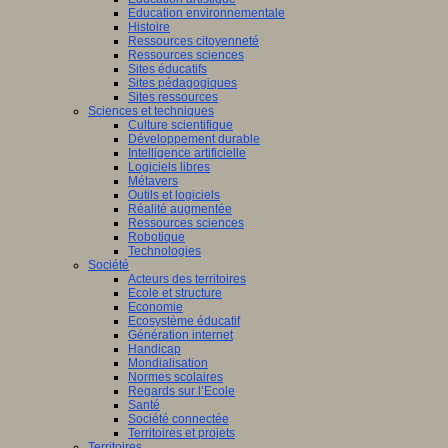
Education environnementale
Histoire
Ressources citoyenneté
Ressources sciences
Sites éducatifs
Sites pédagogiques
Sites ressources
Sciences et techniques
Culture scientifique
Développement durable
Intelligence artificielle
Logiciels libres
Métavers
Outils et logiciels
Réalité augmentée
Ressources sciences
Robotique
Technologies
Société
Acteurs des territoires
Ecole et structure
Economie
Ecosystème éducatif
Génération internet
Handicap
Mondialisation
Normes scolaires
Regards sur l’Ecole
Santé
Société connectée
Territoires et projets
Territoires