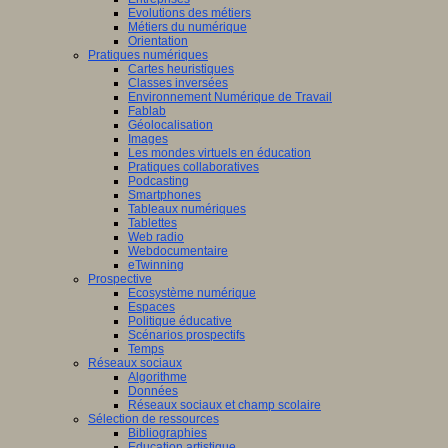
Evolutions des métiers
Métiers du numérique
Orientation
Pratiques numériques
Cartes heuristiques
Classes inversées
Environnement Numérique de Travail
Fablab
Géolocalisation
Images
Les mondes virtuels en éducation
Pratiques collaboratives
Podcasting
Smartphones
Tableaux numériques
Tablettes
Web radio
Webdocumentaire
eTwinning
Prospective
Ecosystème numérique
Espaces
Politique éducative
Scénarios prospectifs
Temps
Réseaux sociaux
Algorithme
Données
Réseaux sociaux et champ scolaire
Sélection de ressources
Bibliographies
Education artistique