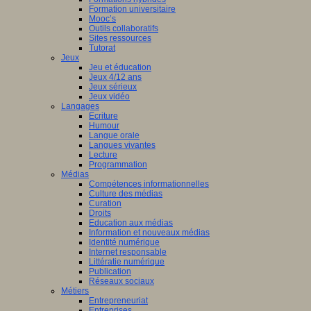
Formation universitaire
Mooc’s
Outils collaboratifs
Sites ressources
Tutorat
Jeux
Jeu et éducation
Jeux 4/12 ans
Jeux sérieux
Jeux vidéo
Langages
Ecriture
Humour
Langue orale
Langues vivantes
Lecture
Programmation
Médias
Compétences informationnelles
Culture des médias
Curation
Droits
Education aux médias
Information et nouveaux médias
Identité numérique
Internet responsable
Littératie numérique
Publication
Réseaux sociaux
Métiers
Entrepreneuriat
Entreprises