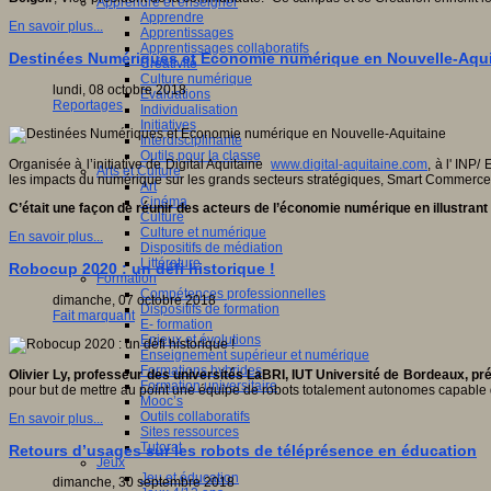
Apprendre et enseigner
Apprendre
En savoir plus...
Apprentissages
Apprentissages collaboratifs
Destinées Numériques et Economie numérique en Nouvelle-Aqui
Créativité
Culture numérique
lundi, 08 octobre 2018
Evaluations
Reportages
Individualisation
Initiatives
Interdisciplinarité
Outils pour la classe
Organisée à l’initiative de Digital Aquitaine
www.digital-aquitaine.com
, à l' IN
Arts et Culture
les impacts du numérique sur les grands secteurs stratégiques, Smart Commerce, 
Art
Cinéma
C’était une façon de réunir des acteurs de l’économie numérique en illustran
Culture
Culture et numérique
En savoir plus...
Dispositifs de médiation
Littérature
Robocup 2020 : un défi historique !
Formation
Compétences professionnelles
dimanche, 07 octobre 2018
Dispositifs de formation
Fait marquant
E- formation
Enjeux et évolutions
Enseignement supérieur et numérique
Formations hybrides
Olivier Ly, professeur des universités LaBRI, IUT Université de Bordeaux, pr
Formation universitaire
pour but de mettre au point une équipe de robots totalement autonomes capable
Mooc’s
Outils collaboratifs
En savoir plus...
Sites ressources
Tutorat
Retours d’usages sur les robots de téléprésence en éducation
Jeux
Jeu et éducation
dimanche, 30 septembre 2018