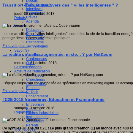
Débats
Faits marquants
Transition énergétique : vers des " villes intelligentes " ?
Interviews
Reportages
jeudi, 08 novembre 2018
Brèves
Débats
Agenda
Innover
Didactique
Dispositifs
Les smart cities, ou " villes intelligentes ", sont-elles la clé de la transition
Pédagogie
partage des données privées et publiques.
Recherche
En savoir plus...
Technologies
Savoir(s)
La réalité virtuelle, augmentée, mixte… ? par Net&com
Analyses
Conférences
Outils
mercredi, 31 octobre 2018
Pratiques
La minut’éduc
Acteurs de l'éducation
Animateurs
Chercheurs
L'équipe Net&Com est composée de spécialistes en marketing digital. Ils accompa
Collectivités
Editeurs
En savoir plus...
EdTech
Encadrement
#C2E 2018 Numérique, Education et Francophonie
Enseignants
Entreprises
samedi, 13 octobre 2018
Etudiants
Reportages
Filières industrielles
Institutionnels
Médiateurs
Parents
Ce sont les 20 ans du C2E ! Le plus grand Créathon (1) au monde avec 400 é
Thématiques
Belgsir
, Vice-président de la communauté. "Ce campus et ce Créathon enrichit les