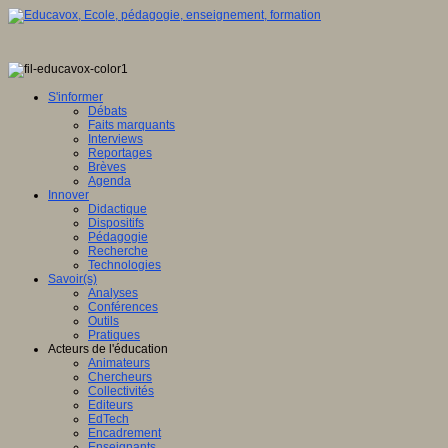
tique
S'informer
Débats
Faits marquants
Interviews
ence
Reportages
Brèves
eur
Agenda
Innover
Didactique
mé
e,
Dispositifs
Pédagogie
Recherche
Technologies
it
Savoir(s)
Analyses
Conférences
Outils
Pratiques
Acteurs de l'éducation
ntement
Animateurs
Chercheurs
e
Collectivités
Editeurs
che
EdTech
Encadrement
ion
Enseignants