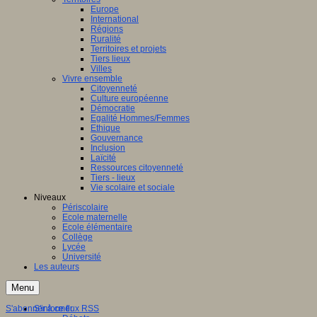
Europe
ation
International
Régions
aux
Ruralité
Territoires et projets
ntissage,
Tiers lieux
Villes
Vivre ensemble
ques
Citoyenneté
Culture européenne
Démocratie
Egalité Hommes/Femmes
Ethique
Gouvernance
nent
Inclusion
Laïcité
Ressources citoyenneté
entissage
Tiers - lieux
inaires
Vie scolaire et sociale
Niveaux
le
Périscolaire
Ecole maternelle
s,
Ecole élémentaire
Collège
es
Lycée
Université
tion
Les auteurs
ne)
Menu
ersaux
gulation,
S'abonner à ce flux RSS
S'informer
nement,