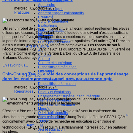
Apprendre et enseigner
Apprendre
ctive
mercredi, 02 octobre 2024
Apprentissages
ve,
Pratiques
Apprentissages collaboratifs
ientifique,
Créativité
que,
Culture numérique
pédagogique,
Evaluations
gnitive,
Utiliser un robot de sol ou un robot virtuel à l’écran séduit réellement les élèves
Individualisation
ophique
et leurs professeurs. Cependant, le côté ludique et motivant n’est pas suffisant
Initiatives
pour que les élèves développent des compétences et des savoirs en lien avec
Interdisciplinarité
que.
la pensée informatique et les connaissances spatiales. Cet article QDLR revient
Outils pour la classe
ainsi sur leurs usages qui peuvent être complexes.
« Les robots de sol à
Arts et Culture
l’école primaire »
de Francine Athias du laboratoire ELLIADD de l’université de
Art
ipe
Franche Comté et d’Aurélie Vergon Dartois, du CREAD, de l’université de
Cinéma
Bretagne Occidentale.
Culture
che
Culture et numérique
En savoir plus...
Dispositifs de médiation
ion
Littérature
fique
Chin-Chung Tsai : Le rôle des conceptions de l’apprentissage
Formation
dans les environnements améliorés par la technologie
Compétences professionnelles
logique
Dispositifs de formation
T)
mercredi, 02 octobre 2024
E- formation
Reportages
Enjeux et évolutions
Enseignement supérieur et numérique
pement
Formations hybrides
Formation universitaire
eurs
Mooc’s
ionnels
C’est peut-être ce titre énigmatique qui m’a attiré vers la conférence du
Outils collaboratifs
[i]
Sites ressources
chercheur de grande renommée, Chin-Chung Tsai, qu’offrait le CEAP UQAM
ants
Tutorat
conjointement avec l'Équipe de recherche en éducation scientifique et
Jeux
[ii]
technologique (EREST
) et qui m’a suffisamment intéressé pour en partager
Jeu et éducation
urs.
les idées.