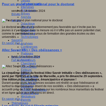
Débats
gnition,
Faits marquants
Pour un grand plan national pour le doctorat
e
Interviews
,
Reportages
vendredi, 18 octobre 2024
Brèves
e).
Brèves
Agenda
Innover
Didactique
Dispositifs
Le doctorat souffre d’un positionnement peu favorable qui n’incite pas les
Pédagogie
jeunes à s’y engager dans la mesure où il n’offre pas un avenir potentiel clair,
Recherche
comme le permettent les cursus de formation des grandes écoles ou des
Technologies
universités.
Savoir(s)
tes
En savoir plus...
Analyses
e,
Conférences
olaire
Allez Savoir #5 : « Des obéissances »
Outils
Pratiques
que,
Acteurs de l'éducation
lundi, 14 octobre 2024
Animateurs
Fait marquant
,
Chercheurs
Collectivités
a
Editeurs
La cinquième édition du festival Allez Savoir intitulée « Des obéissances »,
EdTech
porté par l’EHESS et la Ville de Marseille, a pris fin dimanche 29 septembre.
Encadrement
Une édition riche, studieuse, émancipatrice et joyeuse !
Enseignants
Durant quatre jours, les sciences sociales ont révélé ce que l'obéissance et
Entreprises
.
surtout la désobéissance disent de nos sociétés. « Des obéissances » a
Etudiants
accueilli près de 7
000 festivaliers sur les nombreux lieux marseillais du festival
Filières industrielles
et en ligne grâce aux diffusions en direct.
Institutionnels
Médiateurs
En savoir plus...
Parents
s
Thématiques
Les robots de sol à l'école primaire