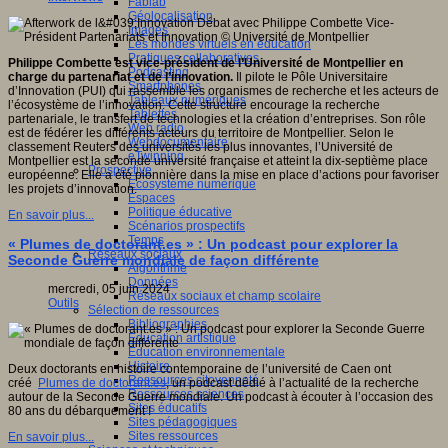
Fablab
Géolocalisation
Images
es,
Les mondes virtuels en éducation
s
Pratiques collaboratives
Philippe Combette est vice-président de l’Université de Montpellier en
Podcasting
.
charge du partenariat et de l’innovation.
Il pilote le Pôle Universitaire
Smartphones
d’Innovation (PUI) qui rassemble les organismes de recherche et les acteurs de
/erest.uqam.ca/a-
Tableaux numériques
l’écosystème de l’innovation. Cette structure encourage la recherche
/
Tablettes
partenariale, le transfert de technologies et la création d’entreprises. Son rôle
Web radio
est de fédérer les différents acteurs du territoire de Montpellier. Selon le
Webdocumentaire
classement Reuters des universités les plus innovantes, l’Université de
eTwinning
Montpellier est la seconde université française et atteint la dix-septième place
Prospective
européenne. Elle a été pionnière dans la mise en place d’actions pour favoriser
Ecosystème numérique
les projets d’innovation.
Espaces
Politique éducative
En savoir plus...
Scénarios prospectifs
Temps
« Plumes de doctorant.es » : Un podcast pour explorer la
Réseaux sociaux
Seconde Guerre mondiale de façon différente
Algorithme
Données
mercredi, 05 juin 2024
Réseaux sociaux et champ scolaire
Outils
Sélection de ressources
Bibliographies
Education artistique
Education environnementale
Histoire
Deux doctorants en histoire contemporaine de l’université de Caen ont
Ressources citoyenneté
créé
Plumes de doctorant.es
, un podcast dédié à l’actualité de la recherche
Ressources sciences
autour de la Seconde Guerre mondiale. Un podcast à écouter à l’occasion des
Sites éducatifs
80 ans du débarquement !
Sites pédagogiques
Sites ressources
En savoir plus...