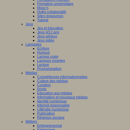
Formation universitaire
che
Mooc’s
Outils collaboratifs
pe
Sites ressources
Tutorat
Jeux
Jeu et éducation
es
Jeux 4/12 ans
eur.e.s
Jeux sérieux
Jeux vidéo
t.e.s
Langages
ur.e.s
Ecriture
Humour
es
Langue orale
Langues vivantes
tion.
Lecture
Programmation
s
Médias
Compétences informationnelles
che
Culture des médias
Curation
es
Droits
Education aux médias
Information et nouveaux médias
lent
Identité numérique
airement
Internet responsable
Littératie numérique
Publication
Réseaux sociaux
Métiers
aux
Entrepreneuriat
Entreprises