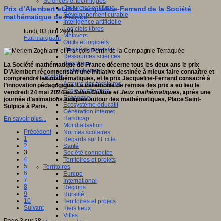
Sciences et techniques
Culture scientifique
Prix d’Alembert et Prix Jacqueline-Ferrand de la Société
Développement durable
mathématique de France
Intelligence artificielle
Logiciels libres
lundi, 03 juin 2024
Métavers
Fait marquant
Outils et logiciels
Réalité augmentée
Ressources sciences
Robotique
La Société mathématique de France décerne tous les deux ans le prix
Technologies
D’Alembert récompensant une initiative destinée à mieux faire connaître et
Société
comprendre les mathématiques, et le prix Jacqueline-Ferrand consacré à
Acteurs des territoires
l’innovation pédagogique. La cérémonie de remise des prix a eu lieu le
Ecole et structure
vendredi 24 mai 2024 au
Salon Culture et Jeux mathématiques
, après une
Economie
journée d’animations ludiques autour des mathématiques, Place Saint-
Ecosystème éducatif
Sulpice à Paris.
Génération internet
Handicap
En savoir plus...
Mondialisation
Précédent
Normes scolaires
1
Regards sur l’Ecole
2
Santé
3
Société connectée
4
Territoires et projets
5
Territoires
6
Europe
7
International
8
Régions
9
Ruralité
10
Territoires et projets
Suivant
Tiers lieux
Villes
Page 3 sur 38