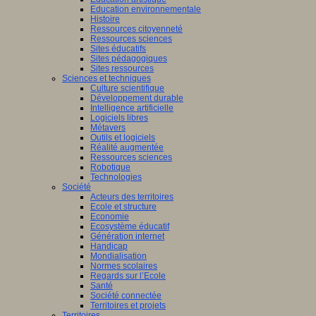
Education environnementale
Histoire
Ressources citoyenneté
ants
Ressources sciences
nent
Sites éducatifs
Sites pédagogiques
sus
Sites ressources
entissage)
Sciences et techniques
Culture scientifique
ment
Développement durable
Intelligence artificielle
Logiciels libres
Métavers
Outils et logiciels
tissage).
Réalité augmentée
Ressources sciences
Robotique
Technologies
Société
Acteurs des territoires
dre,
Ecole et structure
Economie
Ecosystème éducatif
Génération internet
eurs
Handicap
Mondialisation
Normes scolaires
Regards sur l’Ecole
tion,
Santé
Société connectée
Territoires et projets
Territoires