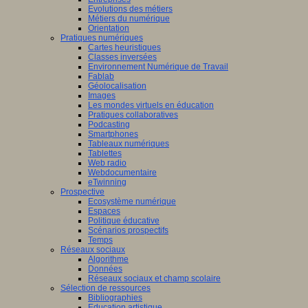
Evolutions des métiers
Métiers du numérique
Orientation
tissage
Pratiques numériques
Cartes heuristiques
mance,
Classes inversées
Environnement Numérique de Travail
Fablab
ctives
Géolocalisation
Images
Les mondes virtuels en éducation
Pratiques collaboratives
Podcasting
eurs
Smartphones
Tableaux numériques
que
Tablettes
naires,
Web radio
didactique,
Webdocumentaire
eTwinning
pédagogie
Prospective
Ecosystème numérique
Espaces
ciences
Politique éducative
Scénarios prospectifs
tion
Temps
Réseaux sociaux
iner
Algorithme
Données
ons
Réseaux sociaux et champ scolaire
Sélection de ressources
Bibliographies
Education artistique