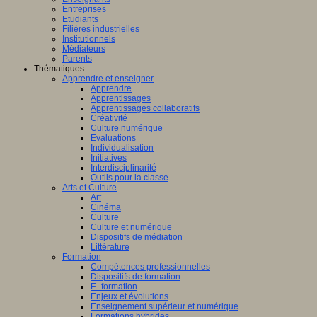
fique
Entreprises
Etudiants
logique
Filières industrielles
T
Institutionnels
Médiateurs
Parents
Thématiques
Apprendre et enseigner
Apprendre
Apprentissages
amment
Apprentissages collaboratifs
sé
Créativité
Culture numérique
Evaluations
er
Individualisation
Initiatives
Interdisciplinarité
Outils pour la classe
Arts et Culture
Art
Cinéma
AP
Culture
(Centre
Culture et numérique
e
Dispositifs de médiation
Littérature
ntissage
Formation
Compétences professionnelles
Dispositifs de formation
mance)
E- formation
Enjeux et évolutions
Enseignement supérieur et numérique
Formations hybrides