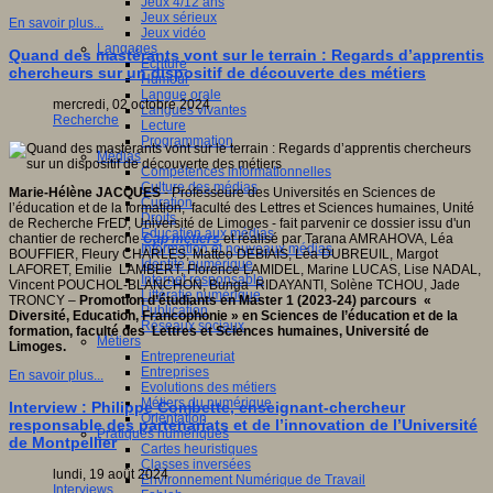
Jeux 4/12 ans
Jeux sérieux
En savoir plus...
Jeux vidéo
sité
Langages
Quand des mastérants vont sur le terrain : Regards d’apprentis
Ecriture
c
chercheurs sur un dispositif de découverte des métiers
Humour
Langue orale
al
mercredi, 02 octobre 2024
Langues vivantes
),
Recherche
Lecture
Programmation
Médias
ique
Compétences informationnelles
ent
Culture des médias
if
Marie-Hélène JACQUES
- Professeure des Universités en Sciences de
Curation
l’éducation et de la formation, faculté des Lettres et Sciences humaines, Unité
Droits
de Recherche FrED, Université de Limoges - fait parvenir ce dossier issu d'un
Education aux médias
chantier de recherche
Cap métiers
et réalisé par Tarana AMRAHOVA, Léa
Information et nouveaux médias
BOUFFIER, Fleury CHARLES, Matteo DEBIAIS, Léa DUBREUIL, Margot
Identité numérique
LAFORET, Emilie LAMBERT, Florence LAMIDEL, Marine LUCAS, Lise NADAL,
Internet responsable
ves
Vincent POUCHOL-BLANCHON, Bunga RIDAYANTI, Solène TCHOU, Jade
Littératie numérique
TRONCY –
Promotion d’étudiants en Master 1 (2023-24) parcours «
Publication
ches
Diversité, Education, Francophonie » en Sciences de l’éducation et de la
Réseaux sociaux
ntes
formation, faculté des Lettres et Sciences humaines, Université de
Métiers
Limoges.
Entrepreneuriat
Entreprises
ne
En savoir plus...
Evolutions des métiers
Métiers du numérique
Interview : Philippe Combette, enseignant-chercheur
Orientation
res,
responsable des partenariats et de l’innovation de l’Université
Pratiques numériques
tions,
de Montpellier
Cartes heuristiques
ires
Classes inversées
lundi, 19 août 2024
Environnement Numérique de Travail
ntions
Interviews