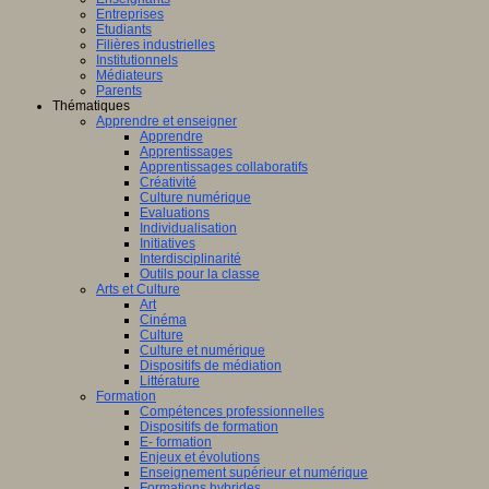
Entreprises
Etudiants
Filières industrielles
Institutionnels
Médiateurs
Parents
Thématiques
Apprendre et enseigner
Apprendre
Apprentissages
Apprentissages collaboratifs
Créativité
Culture numérique
Evaluations
Individualisation
Initiatives
Interdisciplinarité
Outils pour la classe
Arts et Culture
Art
Cinéma
Culture
Culture et numérique
Dispositifs de médiation
Littérature
Formation
Compétences professionnelles
Dispositifs de formation
E- formation
Enjeux et évolutions
Enseignement supérieur et numérique
Formations hybrides