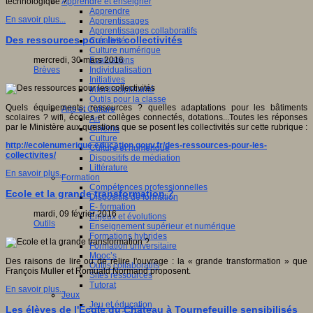
Apprendre et enseigner
technologique ?
Apprendre
En savoir plus...
Apprentissages
Apprentissages collaboratifs
Des ressources pour les collectivités
Créativité
Culture numérique
Evaluations
mercredi, 30 mars 2016
Individualisation
Brèves
Initiatives
Interdisciplinarité
Outils pour la classe
Quels équipements, ressources ? quelles adaptations pour les bâtiments
Arts et Culture
scolaires ? wifi, écoles et collèges connectés, dotations...Toutes les réponses
Art
par le Ministère aux questions que se posent les collectivités sur cette rubrique :
Cinéma
Culture
http://ecolenumerique.education.gouv.fr/des-ressources-pour-les-
Culture et numérique
collectivites/
Dispositifs de médiation
Littérature
En savoir plus...
Formation
Compétences professionnelles
Ecole et la grande transformation ?
Dispositifs de formation
E- formation
mardi, 09 février 2016
Enjeux et évolutions
Outils
Enseignement supérieur et numérique
Formations hybrides
Formation universitaire
Mooc’s
Des raisons de lire ou de relire l'ouvrage : la « grande transformation » que
Outils collaboratifs
François Muller et Romuald Normand proposent.
Sites ressources
Tutorat
En savoir plus...
Jeux
Jeu et éducation
Les élèves de l'École du Château à Tournefeuille sensibilisés