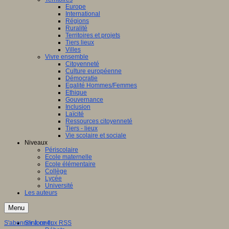
Europe
International
Régions
Ruralité
Territoires et projets
Tiers lieux
Villes
Vivre ensemble
Citoyenneté
Culture européenne
Démocratie
Egalité Hommes/Femmes
Ethique
Gouvernance
Inclusion
Laïcité
Ressources citoyenneté
Tiers - lieux
Vie scolaire et sociale
Niveaux
Périscolaire
Ecole maternelle
Ecole élémentaire
Collège
Lycée
Université
Les auteurs
Menu
S'abonner à ce flux RSS
S'informer