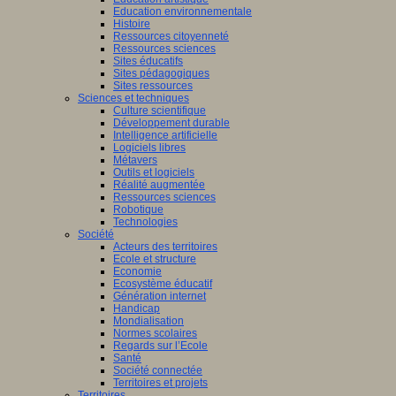
Education environnementale
Histoire
Ressources citoyenneté
Ressources sciences
Sites éducatifs
Sites pédagogiques
Sites ressources
Sciences et techniques
Culture scientifique
Développement durable
Intelligence artificielle
Logiciels libres
Métavers
Outils et logiciels
Réalité augmentée
Ressources sciences
Robotique
Technologies
Société
Acteurs des territoires
Ecole et structure
Economie
Ecosystème éducatif
Génération internet
Handicap
Mondialisation
Normes scolaires
Regards sur l’Ecole
Santé
Société connectée
Territoires et projets
Territoires