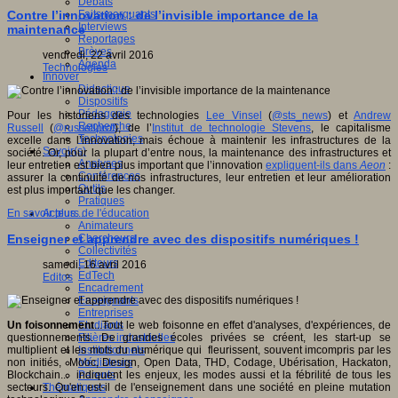
Débats
Faits marquants
Contre l’innovation : de l’invisible importance de la
Interviews
maintenance
Reportages
Brèves
vendredi, 22 avril 2016
Agenda
Technologies
Innover
Didactique
Dispositifs
Pédagogie
Pour les historiens des technologies
Lee Vinsel
(
@sts_news
) et
Andrew
Recherche
Russell
(
@russellprof
), de l’
Institut de technologie Stevens
, le capitalisme
Technologies
excelle dans l’innovation, mais échoue à maintenir les infrastructures de la
Savoir(s)
société. Or, pour la plupart d’entre nous, la maintenance des infrastructures et
Analyses
leur entretien est bien plus important que l’innovation
expliquent-ils dans
Aeon
:
Conférences
assurer la continuité de nos infrastructures, leur entretien et leur amélioration
Outils
est plus important que les changer.
Pratiques
Acteurs de l'éducation
En savoir plus...
Animateurs
Chercheurs
Enseigner et apprendre avec des dispositifs numériques !
Collectivités
Editeurs
samedi, 16 avril 2016
EdTech
Editos
Encadrement
Enseignants
Entreprises
Etudiants
Un foisonnement
...Tout le web foisonne en effet d'analyses, d'expériences, de
Filières industrielles
questionnements. De grandes écoles privées se créent, les start-up se
Institutionnels
multiplient et les mots du numérique qui fleurissent, souvent imcompris par les
Médiateurs
non initiés, Mooc, Design, Open Data, THD, Codage, Ubérisation, Hackaton,
Parents
Blockchain... indiquent les enjeux, les modes aussi et la fébrilité de tous les
Thématiques
secteurs. Qu'en est-il de l'enseignement dans une société en pleine mutation