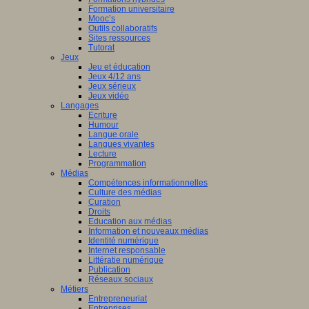
Formation universitaire
Mooc’s
Outils collaboratifs
Sites ressources
Tutorat
Jeux
Jeu et éducation
Jeux 4/12 ans
Jeux sérieux
Jeux vidéo
Langages
Ecriture
Humour
Langue orale
Langues vivantes
Lecture
Programmation
Médias
Compétences informationnelles
Culture des médias
Curation
Droits
Education aux médias
Information et nouveaux médias
Identité numérique
Internet responsable
Littératie numérique
Publication
Réseaux sociaux
Métiers
Entrepreneuriat
Entreprises