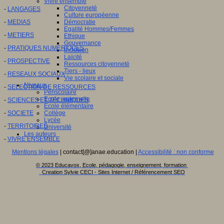
Vivre ensemble
Citoyenneté
-
LANGAGES
Culture européenne
-
MEDIAS
Démocratie
Egalité Hommes/Femmes
-
METIERS
Ethique
Gouvernance
-
PRATIQUES NUMERIQUES
Inclusion
Laïcité
-
PROSPECTIVE
Ressources citoyenneté
Tiers - lieux
-
RESEAUX SOCIAUX
Vie scolaire et sociale
Niveaux
-
SELECTION DE RESSOURCES
Périscolaire
Ecole maternelle
-
SCIENCES ET TECHNIQUES
Ecole élémentaire
-
SOCIETE
Collège
Lycée
-
TERRITOIRES
Université
Les auteurs
-
VIVRE ENSEMBLE
Mentions légales
| contact[@]anae.education |
Accessibilité : non conforme
© 2023 Educavox, Ecole, pédagogie, enseignement, formation
Creation Sylvie CECI - Sites Internet / Référencement SEO