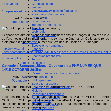
Fablab
Géolocalisation
En savoir plus...
Images
Les mondes virtuels en éducation
"Espaces et temps scolaires"
Pratiques collaboratives
Podcasting
mardi, 15 décembre 2015
Smartphones
Reportages
Tableaux numériques
Tablettes
Web radio
Webdocumentaire
L'espace scolaire est à repenser globalement dans ses usages, du point de vue
eTwinning
de l'architecture et du mobilier tant ils sont complémentaires. Cette table ronde
Prospective
a été proposée par le PNF numérique lors des Boussoles du numérique.
Ecosystème numérique
http://www.canal-
Espaces
u.tv/video/eduscol/table_ronde_sur_les_espaces_et_les_temps_scolaires_pn
Politique éducative
Scénarios prospectifs
En savoir plus...
Temps
Réseaux sociaux
Catherine Becchetti-Bizot : Ouverture du PNF NUMÉRIQUE
Algorithme
14/15 OCTOBRE 2015
Données
Réseaux sociaux et champ scolaire
Sélection de ressources
jeudi, 10 décembre 2015
Bibliographies
Pédagogie
Education artistique
Education environnementale
Histoire
Ressources citoyenneté
Lors des Boussoles du numérique, ouverture du PNF NUMÉRIQUE 14/15
Ressources sciences
OCTOBRE 2015 par Catherine Becchetti-Bizot, Inspectrice générale de
Sites éducatifs
l'éducation nationale, chargée d'une mission sur les nouvelles pédagogies
Sites pédagogiques
liées aux usages du numérique.
Sites ressources