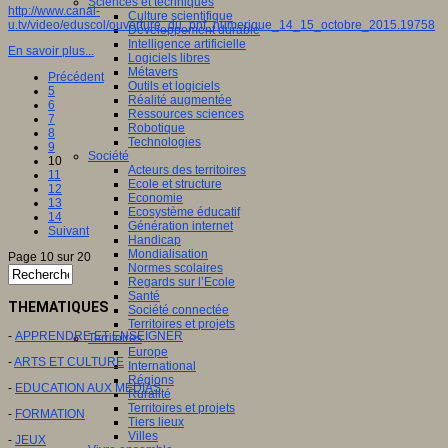
Sciences et techniques
http://www.canal-
Culture scientifique
u.tv/video/eduscol/ouverture_du_pnf_numerique_14_15_octobre_2015.19758
Développement durable
Intelligence artificielle
En savoir plus...
Logiciels libres
Métavers
Précédent
Outils et logiciels
5
Réalité augmentée
6
Ressources sciences
7
Robotique
8
Technologies
9
Société
10
Acteurs des territoires
11
Ecole et structure
12
Economie
13
Ecosystème éducatif
14
Génération internet
Suivant
Handicap
Mondialisation
Page 10 sur 20
Normes scolaires
Regards sur l’Ecole
Santé
THEMATIQUES
Société connectée
Territoires et projets
-
APPRENDRE ET ENSEIGNER
Territoires
Europe
-
ARTS ET CULTURE
International
Régions
-
EDUCATION AUX MEDIAS
Ruralité
Territoires et projets
-
FORMATION
Tiers lieux
Villes
-
JEUX