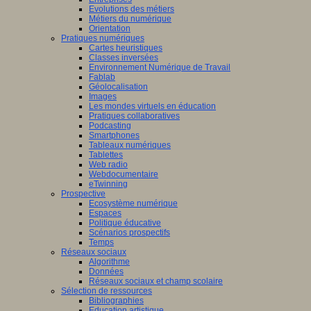
Evolutions des métiers
Métiers du numérique
Orientation
Pratiques numériques
Cartes heuristiques
Classes inversées
Environnement Numérique de Travail
Fablab
Géolocalisation
Images
Les mondes virtuels en éducation
Pratiques collaboratives
Podcasting
Smartphones
Tableaux numériques
Tablettes
Web radio
Webdocumentaire
eTwinning
Prospective
Ecosystème numérique
Espaces
Politique éducative
Scénarios prospectifs
Temps
Réseaux sociaux
Algorithme
Données
Réseaux sociaux et champ scolaire
Sélection de ressources
Bibliographies
Education artistique