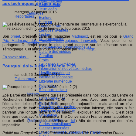
Jeux 4/12 ans
aux techniques de bien-être
Jeux sérieux
Jeux vidéo
mercredi, 27 janvier 2016
Langages
Reportages
Ecriture
Humour
Langue orale
Langues vivantes
Lecture
Son
projet
, présenté dans un magazine
Madmagz
, est en lice pour le
Grand
Programmation
Prix Madmagz des Projets Pédagogiques Innovants
. Votez pour lui en
Médias
partageant le projet avec le plus grand nombre sur les réseaux sociaux.
Compétences informationnelles
Témoignage. Cet article vous est proposé par
Madmagz
.
Culture des médias
Curation
En savoir plus...
Droits
Education aux médias
Pourquoi dois-je aller à l'école ? (2)
Information et nouveaux médias
Identité numérique
samedi, 26 décembre 2015
Internet responsable
Fait marquant
Littératie numérique
Publication
Réseaux sociaux
Métiers
Zoé Barbé est une lycéenne qui s’est présentée dans nos locaux du Centre de
Entrepreneuriat
Recherches Interdisciplinaires (CRI) il y a peu. Avec une frustration sur
Entreprises
l’éducation telle qu’elle lui était proposée aujourd’hui, mais aussi un rêve
Evolutions des métiers
magnifique de tout changer. Après une discussion intense, elle nous a fait
Métiers du numérique
parvenir une longue lettre afin de mieux « expliquer son rêve ». C’est cette
Orientation
lettre que nous avons transmise à The Conversation France pour la publier en
Pratiques numériques
deux parties. (La première se trouve
ici
.) Afin de montrer que rien n’est
Cartes heuristiques
impossible.
Classes inversées
Environnement Numérique de Travail
Publié par François Taddei, directeur du CRI sur The Conversation France.