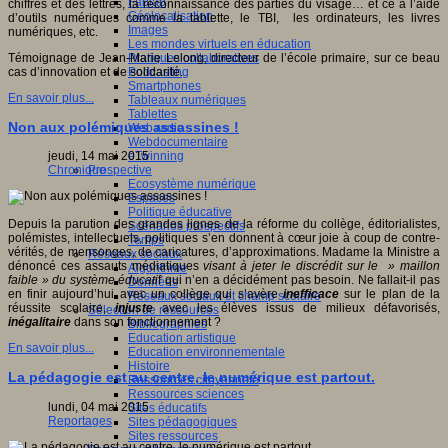
Fablab
chiffres et des lettres, la reconnaissance des parties du visage… et ce à l’aide
Géolocalisation
d’outils numériques comme la tablette, le TBI, les ordinateurs, les livres
Images
numériques, etc.
Les mondes virtuels en éducation
Pratiques collaboratives
Témoignage de Jean-Marie Lelong, directeur de l’école primaire, sur ce beau
Podcasting
cas d’innovation et de solidarité.
Smartphones
En savoir plus...
Tableaux numériques
Tablettes
Non aux polémiques assassines !
Web radio
Webdocumentaire
eTwinning
jeudi, 14 mai 2015
Prospective
Chronique
Ecosystème numérique
Espaces
Politique éducative
Depuis la parution des grandes lignes de la réforme du collège, éditorialistes,
Scénarios prospectifs
polémistes, intellectuels, politiques s’en donnent à cœur joie à coup de contre-
Temps
vérités, de mensonges, de caricatures, d’approximations. Madame la Ministre a
Réseaux sociaux
dénoncé ces assauts médiatiques
visant à jeter le discrédit sur le » maillon
Algorithme
faible » du système éducati
f qui n’en a décidément pas besoin. Ne fallait-il pas
Données
en finir aujourd’hui avec un collège qui s’avère
inefficace
sur le plan de la
Réseaux sociaux et champ scolaire
réussite scolaire,
injuste
avec les élèves issus de milieux défavorisés,
Sélection de ressources
inégalitaire
dans son fonctionnement ?
Bibliographies
Education artistique
En savoir plus...
Education environnementale
Histoire
La pédagogie est au centre, le numérique est partout.
Ressources citoyenneté
Ressources sciences
lundi, 04 mai 2015
Sites éducatifs
Reportages
Sites pédagogiques
Sites ressources