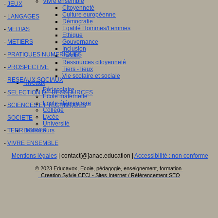
Vivre ensemble
-
JEUX
Citoyenneté
Culture européenne
-
LANGAGES
Démocratie
Egalité Hommes/Femmes
-
MEDIAS
Ethique
-
METIERS
Gouvernance
Inclusion
-
PRATIQUES NUMERIQUES
Laïcité
Ressources citoyenneté
-
PROSPECTIVE
Tiers - lieux
Vie scolaire et sociale
-
RESEAUX SOCIAUX
Niveaux
Périscolaire
-
SELECTION DE RESSOURCES
Ecole maternelle
Ecole élémentaire
-
SCIENCES ET TECHNIQUES
Collège
Lycée
-
SOCIETE
Université
-
TERRITOIRES
Les auteurs
-
VIVRE ENSEMBLE
Mentions légales
| contact[@]anae.education |
Accessibilité : non conforme
© 2023 Educavox, Ecole, pédagogie, enseignement, formation
Creation Sylvie CECI - Sites Internet / Référencement SEO