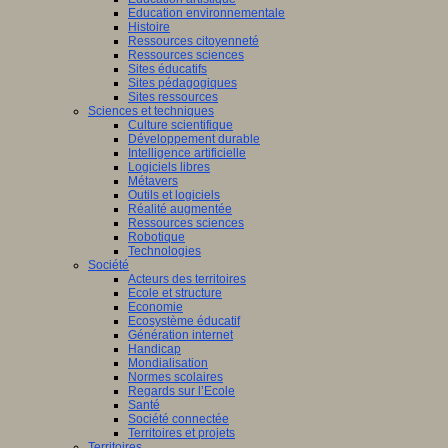
Education environnementale
Histoire
Ressources citoyenneté
Ressources sciences
Sites éducatifs
Sites pédagogiques
Sites ressources
Sciences et techniques
Culture scientifique
Développement durable
Intelligence artificielle
Logiciels libres
Métavers
Outils et logiciels
Réalité augmentée
Ressources sciences
Robotique
Technologies
Société
Acteurs des territoires
Ecole et structure
Economie
Ecosystème éducatif
Génération internet
Handicap
Mondialisation
Normes scolaires
Regards sur l’Ecole
Santé
Société connectée
Territoires et projets
Territoires