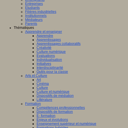
Entreprises
Etudiants
Filières industrielles
Institutionnels
Médiateurs
Parents
Thématiques
Apprendre et enseigner
Apprendre
Apprentissages
Apprentissages collaboratifs
Créativité
Culture numérique
Evaluations
Individualisation
Initiatives
Interdisciplinarité
Outils pour la classe
Arts et Culture
Art
Cinéma
Culture
Culture et numérique
Dispositifs de médiation
Littérature
Formation
Compétences professionnelles
Dispositifs de formation
E- formation
Enjeux et évolutions
Enseignement supérieur et numérique
Formations hybrides