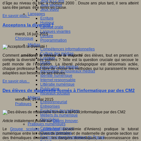
Jeux 4/12 ans
d’âge au niveau du bac à l’horizon 2000 . Douze ans plus tard, il sera atteint
Jeux sérieux
sans être jamais être remis en cause.
Jeux vidéo
Langages
En savoir plus...
Ecriture
Humour
Acceptons la diversité !
Langue orale
Langues vivantes
mardi, 16 juin 2015
Lecture
Chronique
Programmation
Médias
Compétences informationnelles
Culture des médias
Comment
améliorer le niveau de la majorité
des élèves, tout en prenant en
Curation
compte la diversité des publics ? Telle est la question cruciale qui secoue le
Droits
petit monde de l’éducation. La
liberté pédagogique
est désormais actée,
Education aux médias
chaque professeur est libre de choisir les méthodes qui lui paraissent le mieux
Information et nouveaux médias
adaptées aux besoins de ses élèves.
Identité numérique
Internet responsable
En savoir plus...
Littératie numérique
Publication
Des élèves de maternelle formés à l'informatique par des CM2
Réseaux sociaux
Métiers
vendredi, 15 mai 2015
Entrepreneuriat
Pratiques
Entreprises
Evolutions des métiers
Métiers du numérique
Orientation
Article initialement publié sur
Osons Innover
.
Pratiques numériques
Cartes heuristiques
Le
Groupe scolaire Carlepont
(académie d'Amiens) pratique le tutorat
Classes inversées
numérique entre les élèves de primaire et de maternelle de grande section sur
Environnement Numérique de Travail
des thématiques diverses : les dangers domestiques, la reconnaissance des