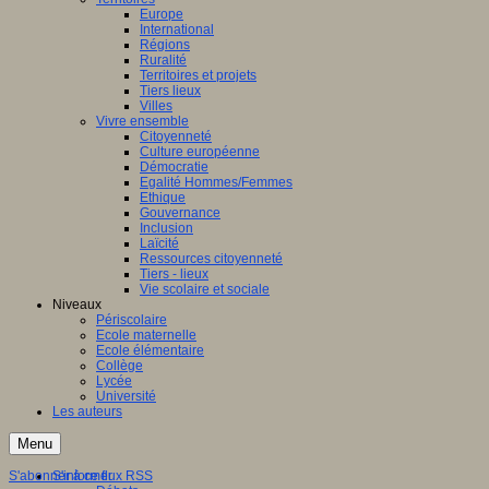
Europe
International
Régions
Ruralité
Territoires et projets
Tiers lieux
Villes
Vivre ensemble
Citoyenneté
Culture européenne
Démocratie
Egalité Hommes/Femmes
Ethique
Gouvernance
Inclusion
Laïcité
Ressources citoyenneté
Tiers - lieux
Vie scolaire et sociale
Niveaux
Périscolaire
Ecole maternelle
Ecole élémentaire
Collège
Lycée
Université
Les auteurs
Menu
S'abonner à ce flux RSS
S'informer