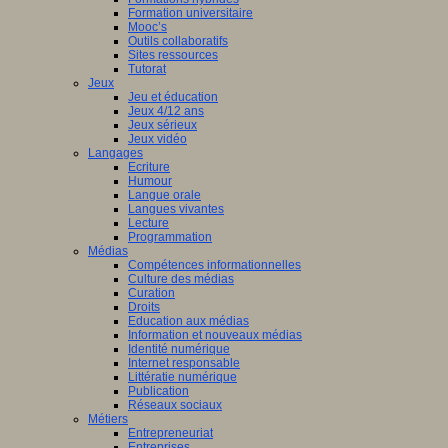
Formation universitaire
Mooc’s
Outils collaboratifs
Sites ressources
Tutorat
Jeux
Jeu et éducation
Jeux 4/12 ans
Jeux sérieux
Jeux vidéo
Langages
Ecriture
Humour
Langue orale
Langues vivantes
Lecture
Programmation
Médias
Compétences informationnelles
Culture des médias
Curation
Droits
Education aux médias
Information et nouveaux médias
Identité numérique
Internet responsable
Littératie numérique
Publication
Réseaux sociaux
Métiers
Entrepreneuriat
Entreprises