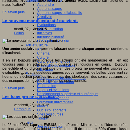
Apprendre et enseigner
nationale. » Alors, ce diplôme
est-il vraiment bradé,
sacrifié sur l’autel de la
Apprendre
massification?
Apprentissages
En savoir plus...
Apprentissages collaboratifs
Créativité
Le nouveau monde éducatif qui vient.
Culture numérique
Evaluations
Individualisation
mardi, 07 juillet 2015
Initiatives
Editos
Interdisciplinarité
Outils pour la classe
Arts et Culture
Une année scolaire se termine laissant comme chaque année un sentiment
Art
d’inachevé.
Cinéma
Culture
Il en est toujours ainsi lorsque les actions ont été nombreuses et il en est
Culture et numérique
toujours ainsi en éducation où l’ouvrage est toujours en cours, toujours
Dispositifs de médiation
perfectible et où chacun sait que bien des projets ne peuvent être visibles ou
Littérature
évaluables que dans quelques années et que, souvent, de belles idées vont se
Formation
heurter ou s’échoir sous les tirs croisés des idéologies, des conservatismes ou
Compétences professionnelles
des manques de moyens financiers ou opérationnels.
Dispositifs de formation
E- formation
En savoir plus...
Enjeux et évolutions
Enseignement supérieur et numérique
Les bacs pro ont-ils la côte?
Formations hybrides
Formation universitaire
vendredi, 26 juin 2015
Mooc’s
Chronique
Outils collaboratifs
Sites ressources
Tutorat
Jeux
Le 25 mai 1985,
Laurent FABIUS
, alors Premier Ministre lance l’idée de créer
Jeu et éducation
un baccalauréat professionnel et fixe l’objectif de mener « 80% d’une classe