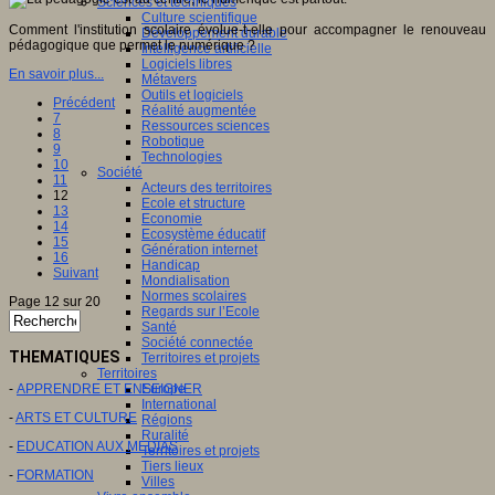
Sciences et techniques
Culture scientifique
Comment l'institution scolaire évolue-t-elle pour accompagner le renouveau
Développement durable
pédagogique que permet le numérique ?
Intelligence artificielle
Logiciels libres
En savoir plus...
Métavers
Outils et logiciels
Précédent
Réalité augmentée
7
Ressources sciences
8
Robotique
9
Technologies
10
Société
11
Acteurs des territoires
12
Ecole et structure
13
Economie
14
Ecosystème éducatif
15
Génération internet
16
Handicap
Suivant
Mondialisation
Normes scolaires
Page 12 sur 20
Regards sur l’Ecole
Santé
Société connectée
THEMATIQUES
Territoires et projets
Territoires
-
APPRENDRE ET ENSEIGNER
Europe
International
-
ARTS ET CULTURE
Régions
Ruralité
-
EDUCATION AUX MEDIAS
Territoires et projets
Tiers lieux
-
FORMATION
Villes