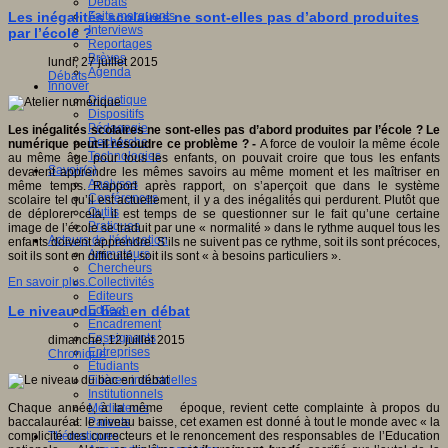
Débats
Faits marquants
Les inégalités scolaires ne sont-elles pas d’abord produites
Interviews
par l’école ?
Reportages
Brèves
lundi, 27 juillet 2015
Agenda
Débats
Innover
Didactique
Dispositifs
Pédagogie
Les inégalités scolaires ne sont-elles pas d’abord produites par l’école ? Le
Recherche
numérique peut-il résoudre ce problème ? -
A force de vouloir la même école
Technologies
au même âge pour tous les enfants, on pouvait croire que tous les enfants
Savoir(s)
devaient apprendre les mêmes savoirs au même moment et les maîtriser en
Analyses
même temps. Rapport après rapport, on s’aperçoit que dans le système
Conférences
scolaire tel qu’il est actuellement, il y a des inégalités qui perdurent. Plutôt que
Outils
de déplorer cela, il est temps de se questionner sur le fait qu’une certaine
Pratiques
image de l’école se traduit par une « normalité » dans le rythme auquel tous les
Acteurs de l'éducation
enfants doivent apprendre. S’ils ne suivent pas ce rythme, soit ils sont précoces,
Animateurs
soit ils sont en difficulté, soit ils sont « à besoins particuliers ».
Chercheurs
Collectivités
En savoir plus...
Editeurs
EdTech
Le niveau du bac en débat
Encadrement
Enseignants
dimanche, 12 juillet 2015
Entreprises
Chronique
Etudiants
Filières industrielles
Institutionnels
Médiateurs
Chaque année, à la même époque, revient cette complainte à propos du
Parents
baccalauréat: le niveau baisse, cet examen est donné à tout le monde avec « la
Thématiques
complicité des correcteurs et le renoncement des responsables de l’Education