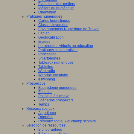
Evolutions des métiers
Métiers du numérique
Orientation
Pratiques numériques
Cartes heuristiques
Classes inversées
Environnement Numérique de Travail
Fablab
Géolocalisation
Images
Les mondes virtuels en éducation
Pratiques collaboratives
Podcasting
Smartphones
Tableaux numériques
Tablettes
Web radio
Webdocumentaire
eTwinning
Prospective
Ecosystème numérique
Espaces
Politique éducative
Scénarios prospectifs
Temps
Réseaux sociaux
Algorithme
Données
Réseaux sociaux et champ scolaire
Sélection de ressources
Bibliographies
Education artistique