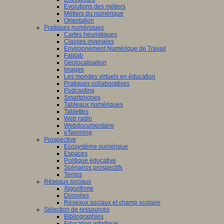
Evolutions des métiers
Métiers du numérique
Orientation
Pratiques numériques
Cartes heuristiques
Classes inversées
Environnement Numérique de Travail
Fablab
Géolocalisation
Images
Les mondes virtuels en éducation
Pratiques collaboratives
Podcasting
Smartphones
Tableaux numériques
Tablettes
Web radio
Webdocumentaire
eTwinning
Prospective
Ecosystème numérique
Espaces
Politique éducative
Scénarios prospectifs
Temps
Réseaux sociaux
Algorithme
Données
Réseaux sociaux et champ scolaire
Sélection de ressources
Bibliographies
Education artistique