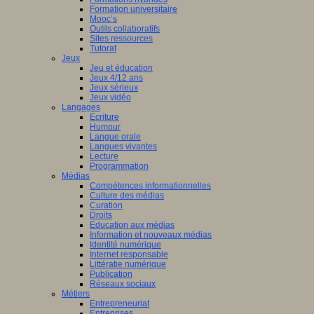
Formation universitaire
Mooc’s
Outils collaboratifs
Sites ressources
Tutorat
Jeux
Jeu et éducation
Jeux 4/12 ans
Jeux sérieux
Jeux vidéo
Langages
Ecriture
Humour
Langue orale
Langues vivantes
Lecture
Programmation
Médias
Compétences informationnelles
Culture des médias
Curation
Droits
Education aux médias
Information et nouveaux médias
Identité numérique
Internet responsable
Littératie numérique
Publication
Réseaux sociaux
Métiers
Entrepreneuriat
Entreprises