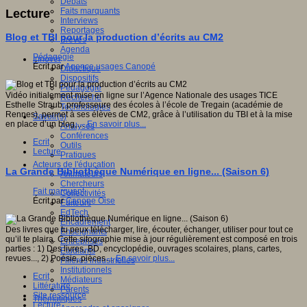
Débats
Faits marquants
Lecture
Interviews
Reportages
Blog et TBI pour la production d’écrits au CM2
Brèves
Agenda
Pédagogie
Innover
Écrit par
Agence usages Canopé
Didactique
Dispositifs
Pédagogie
Vidéo initialement mise en ligne sur l’Agence Nationale des usages TICE
Recherche
Esthelle Straub, professeure des écoles à l’école de Tregain (académie de
Technologies
Rennes), permet à ses élèves de CM2, grâce à l’utilisation du TBI et à la mise
Savoir(s)
en place d’un blog,…
En savoir plus...
Analyses
Conférences
Ecrit
Outils
Lecture
Pratiques
Acteurs de l'éducation
La Grande Bibliothèque Numérique en ligne... (Saison 6)
Animateurs
Chercheurs
Fait marquant
Collectivités
Écrit par
Canope Oise
Editeurs
EdTech
Encadrement
Des livres que tu peux télécharger, lire, écouter, échanger, utiliser pour tout ce
Enseignants
qu’il te plaira. Cette sitographie mise à jour régulièrement est composé en trois
Entreprises
parties : 1) Des livres, BD, encyclopédie, ouvrages scolaires, plans, cartes,
Etudiants
revues..., 2) Poésie, pièces…
En savoir plus...
Filières industrielles
Institutionnels
Ecrit
Médiateurs
Littérature
Parents
Site ressource
Thématiques
Lecture