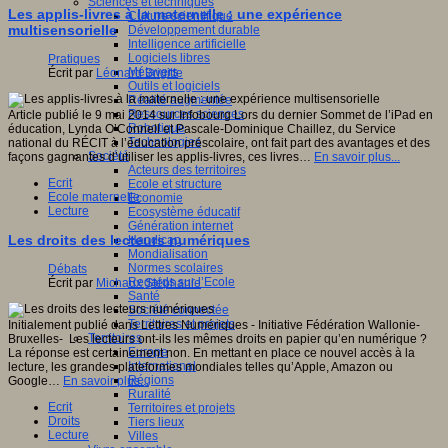
Sciences et techniques
Les applis-livres à la maternelle : une expérience
Culture scientifique
multisensorielle
Développement durable
Intelligence artificielle
Logiciels libres
Pratiques
Métavers
Écrit par
Léonard Brigitte
Outils et logiciels
Réalité augmentée
Ressources sciences
Article publié le 9 mai 2014 sur Infobourg Lors du dernier Sommet de l’iPad en
Robotique
éducation, Lynda O’Connell et Pascale-Dominique Chaillez, du Service
Technologies
national du RÉCIT à l’éducation préscolaire, ont fait part des avantages et des
Société
façons gagnantes d’utiliser les applis-livres, ces livres…
En savoir plus...
Acteurs des territoires
Ecrit
Ecole et structure
Ecole maternelle
Economie
Lecture
Ecosystème éducatif
Génération internet
Les droits des lecteurs numériques
Handicap
Mondialisation
Normes scolaires
Débats
Regards sur l’Ecole
Écrit par
Michaux Stéphanie
Santé
Société connectée
Territoires et projets
Initialement publié dans Lettres Numériques - Initiative Fédération Wallonie-
Territoires
Bruxelles- Les lecteurs ont-ils les mêmes droits en papier qu’en numérique ?
Europe
La réponse est certainement non. En mettant en place ce nouvel accès à la
International
lecture, les grandes plateformes mondiales telles qu’Apple, Amazon ou
Régions
Google…
En savoir plus...
Ruralité
Ecrit
Territoires et projets
Droits
Tiers lieux
Lecture
Villes