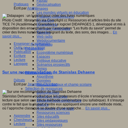
Fablab
Pratiques
Géolocalisation
Écrit par
An@é
Images
Les mondes virtuels en éducation
Pratiques collaboratives
Photo Credit : libraryman via Compfight cc Ressources et articles tirés du site
Podcasting
TICE 74 (Académie de Grenoble) Le logiciel DIDAPAGES 1, développé et mis à
Smartphones
disposition des enseignants par l’association "Les fruits du savoir" permet de
Tableaux numériques
créer des livres numériques intégrant du texte, des sons, des images…
En
Tablettes
savoir plus...
Web radio
Webdocumentaire
Enseigner et apprendre
eTwinning
Outils pour la classe
Prospective
Publication
Ecosystème numérique
Ecriture
Espaces
Lecture
Politique éducative
Langage
Scénarios prospectifs
Temps
Sur une recommandation de Stanislas Dehaene
Réseaux sociaux
Algorithme
Débats
Données
Écrit par
Jacomino Christian
Réseaux sociaux et champ scolaire
Sélection de ressources
Bibliographies
Stanislas Dehaene voudrait que les professeurs d’école n’enseignent plus la
Education artistique
lecture que selon une stricte méthode combinatoire (ou syllabique). Il s’insurge
Education environnementale
contre le fait que la plupart d’entre eux appliquent encore une méthode mixte,
Histoire
où l’approche classique se double d’une approche…
En savoir plus...
Ressources citoyenneté
Ressources sciences
Apprendre
Sites éducatifs
Chercheurs
Sites pédagogiques
Lecture
Sites ressources