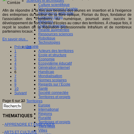
Sciences et techniques
Culture scientifique
Développement durable
Afin de répondre à la fois aux besoins des jeunes en insertion et à l'exigence
Intelligence artificielle
des entreprises du secteur de la fibre optique, Florian du Boys, fondateur de
Logiciels libres
l'association des Plombiers du numérique, poursuit avec succès le
Métavers
développement de son réseau d'écoles au cœur des territoires. À chaque fois, il
Outils et logiciels
reçoit le soutien de la fédération professionnelle InfraNum et de nombreux
Réalité augmentée
partenaires locaux.
Ressources sciences
Robotique
En savoir plus...
Technologies
Société
Précédent
Acteurs des territoires
1
Ecole et structure
2
Economie
3
Ecosystème éducatif
4
Génération internet
5
Handicap
6
Mondialisation
7
Normes scolaires
8
Regards sur l’Ecole
9
Santé
10
Société connectée
Suivant
Territoires et projets
Page 6 sur 23
Territoires
Europe
International
Régions
THEMATIQUES
Ruralité
Territoires et projets
-
APPRENDRE ET ENSEIGNER
Tiers lieux
Villes
-
ARTS ET CULTURE