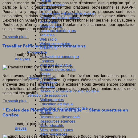
Fablab
dans le monde du travail. Il n'est pas rare d'entendre dire quelqu'un qu'il a
Géolocalisation
participé à un groupe d'analyse des pratiques professionnelles (GAPP).
Images
Pourtant, à y regarder de plus près, si les cadres proposés sont assez
Les mondes virtuels en éducation
semblables, certains témoignages font part d'expériences assez différentes.
Pratiques collaboratives
L'expression "Analyse des pratiques professionnelles" serait-elle galvaudée ?
Podcasting
Peut-être, je n'en suis pas certain. Pourtant, à leur annonce, leur appellation
Smartphones
semble emporter un certain assentiment.
Tableaux numériques
Tablettes
En savoir plus...
Web radio
Webdocumentaire
Travailler l’efficience de nos formations
eTwinning
Prospective
jeudi, 13 juin 2019
Ecosystème numérique
Analyses
Espaces
Politique éducative
Scénarios prospectifs
Temps
Nous avons un souci constant de faire évoluer nos formations pour en
Réseaux sociaux
augmenter l’impact et l’efficience. Quelques éléments récents nous laissent
Algorithme
entrevoir des pistes intéressantes à explorer. Nous devons encore confirmer
Données
nos intuitions et premières expérimentations mais les premiers retours nous
Réseaux sociaux et champ scolaire
semblent très positifs.
Sélection de ressources
Bibliographies
En savoir plus...
Education artistique
Education environnementale
" Ecoles des Plombiers du numérique " : 9ème ouverture en
Histoire
Corrèze
Ressources citoyenneté
Ressources sciences
lundi, 10 juin 2019
Sites éducatifs
Brèves
Sites pédagogiques
Sites ressources