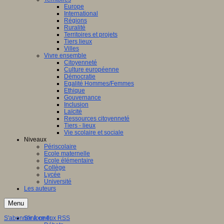
Europe
International
Régions
Ruralité
Territoires et projets
Tiers lieux
Villes
Vivre ensemble
Citoyenneté
Culture européenne
Démocratie
Egalité Hommes/Femmes
Ethique
Gouvernance
Inclusion
Laïcité
Ressources citoyenneté
Tiers - lieux
Vie scolaire et sociale
Niveaux
Périscolaire
Ecole maternelle
Ecole élémentaire
Collège
Lycée
Université
Les auteurs
Menu
S'abonner à ce flux RSS
S'informer