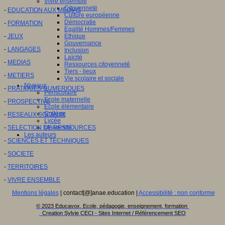
Vivre ensemble
Citoyenneté
-
EDUCATION AUX MEDIAS
Culture européenne
Démocratie
-
FORMATION
Egalité Hommes/Femmes
-
JEUX
Ethique
Gouvernance
-
LANGAGES
Inclusion
Laïcité
-
MEDIAS
Ressources citoyenneté
Tiers - lieux
-
METIERS
Vie scolaire et sociale
Niveaux
-
PRATIQUES NUMERIQUES
Périscolaire
Ecole maternelle
-
PROSPECTIVE
Ecole élémentaire
Collège
-
RESEAUX SOCIAUX
Lycée
-
SELECTION DE RESSOURCES
Université
Les auteurs
-
SCIENCES ET TECHNIQUES
-
SOCIETE
-
TERRITOIRES
-
VIVRE ENSEMBLE
Mentions légales
| contact[@]anae.education |
Accessibilité : non conforme
© 2023 Educavox, Ecole, pédagogie, enseignement, formation
Creation Sylvie CECI - Sites Internet / Référencement SEO