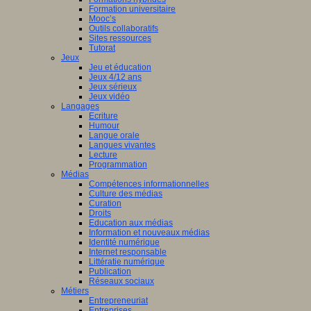
Formation universitaire
Mooc’s
Outils collaboratifs
Sites ressources
Tutorat
Jeux
Jeu et éducation
Jeux 4/12 ans
Jeux sérieux
Jeux vidéo
Langages
Ecriture
Humour
Langue orale
Langues vivantes
Lecture
Programmation
Médias
Compétences informationnelles
Culture des médias
Curation
Droits
Education aux médias
Information et nouveaux médias
Identité numérique
Internet responsable
Littératie numérique
Publication
Réseaux sociaux
Métiers
Entrepreneuriat
Entreprises