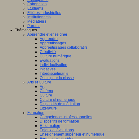
Entreprises
Etudiants
Filières industrielles
Institutionnels
Médiateurs
Parents
Thématiques
Apprendre et enseigner
Apprendre
Apprentissages
Apprentissages collaboratifs
Créativité
Culture numérique
Evaluations
Individualisation
Initiatives
Interdisciplinarité
Outils pour la classe
Arts et Culture
Art
Cinéma
Culture
Culture et numérique
Dispositifs de médiation
Littérature
Formation
Compétences professionnelles
Dispositifs de formation
E- formation
Enjeux et évolutions
Enseignement supérieur et numérique
Formations hybrides