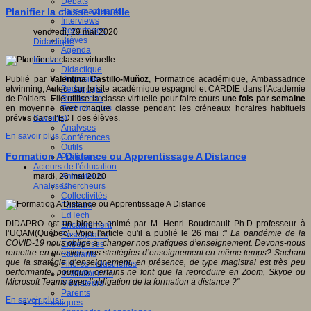
Débats
Faits marquants
Planifier la classe virtuelle
Interviews
Reportages
vendredi, 29 mai 2020
Brèves
Didactique
Agenda
Innover
Didactique
Dispositifs
Publié par
Valentina Castillo-Muñoz
, Formatrice académique, Ambassadrice
Pédagogie
etwinning, Auteur sur le site académique espagnol et CARDIE dans l'Académie
Recherche
de Poitiers. Elle utilise la classe virtuelle pour faire cours
une fois par semaine
Technologies
en moyenne avec chaque classe pendant les créneaux horaires habituels
Savoir(s)
prévus dans l’EDT des élèves.
Analyses
En savoir plus...
Conférences
Outils
Formation A Distance ou Apprentissage A Distance
Pratiques
Acteurs de l'éducation
Animateurs
mardi, 26 mai 2020
Chercheurs
Analyses
Collectivités
Editeurs
EdTech
DIDAPRO est un blogue animé par M. Henri Boudreault Ph.D professeur à
Encadrement
l’UQAM(Québec). Voici l'article qu'il a publié le 26 mai :"
La pandémie de la
Enseignants
COVID-19 nous oblige à changer nos pratiques d’enseignement. Devons-nous
Entreprises
remettre en question nos stratégies d’enseignement en même temps? Sachant
Etudiants
que la stratégie d’enseignement, en présence, de type magistral est très peu
Filières industrielles
performante, pourquoi certains ne font que la reproduire en Zoom, Skype ou
Institutionnels
Microsoft Teams avec l’obligation de la formation à distance ?"
Médiateurs
Parents
En savoir plus...
Thématiques