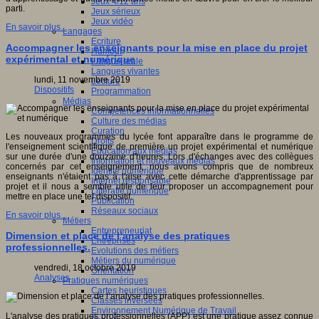
Jeux 4/12 ans
parti.
Jeux sérieux
Jeux vidéo
En savoir plus...
Langages
Ecriture
Accompagner les enseignants pour la mise en place du projet
Humour
expérimental et numérique
Langue orale
Langues vivantes
lundi, 11 novembre 2019
Lecture
Dispositifs
Programmation
Médias
Compétences informationnelles
Culture des médias
Curation
Les nouveaux programmes du lycée font apparaître dans le programme de
Droits
l'enseignement scientifique de première un projet expérimental et numérique
Education aux médias
sur une durée d'une douzaine d'heures. Lors d'échanges avec des collègues
Information et nouveaux médias
concernés par cet enseignement, nous avons compris que de nombreux
Identité numérique
enseignants n'étaient pas à l'aise avec cette démarche d'apprentissage par
Internet responsable
projet et il nous a semble utile de leur proposer un accompagnement pour
Littératie numérique
mettre en place une tel dispositif.
Publication
Réseaux sociaux
En savoir plus...
Métiers
Entrepreneuriat
Dimension et place de l’analyse des pratiques
Entreprises
professionnelles.
Evolutions des métiers
Métiers du numérique
vendredi, 18 octobre 2019
Orientation
Analyses
Pratiques numériques
Cartes heuristiques
Classes inversées
Environnement Numérique de Travail
L'analyse des pratiques professionnelles (APP) est une pratique assez connue