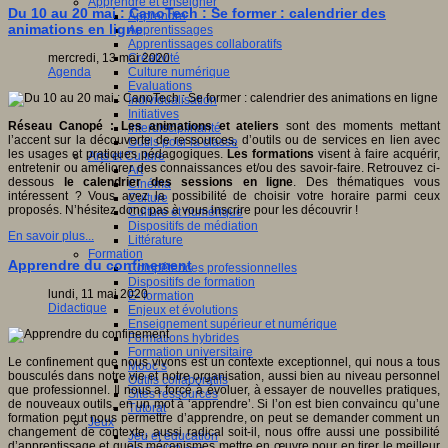
Apprendre et enseigner
Du 10 au 20 mai : CanoTech : Se former : calendrier des
Apprendre
animations en ligne
Apprentissages
Apprentissages collaboratifs
Créativité
mercredi, 13 mai 2020
Culture numérique
Agenda
Evaluations
Individualisation
Initiatives
Réseau Canopé : Les animations et ateliers
sont des moments mettant
Interdisciplinarité
l’accent sur la découverte de ressources, d’outils ou de services en lien avec
Outils pour la classe
les usages et pratiques pédagogiques.
Les formations
visent à faire acquérir,
Arts et Culture
entretenir ou améliorer des connaissances et/ou des savoir-faire. Retrouvez ci-
Art
dessous
le calendrier des sessions en ligne
. Des thématiques vous
Cinéma
intéressent ? Vous avez la possibilité de choisir votre horaire parmi ceux
Culture
proposés. N’hésitez donc pas à vous inscrire pour les découvrir !
Culture et numérique
Dispositifs de médiation
En savoir plus...
Littérature
Formation
Apprendre du confinement
Compétences professionnelles
Dispositifs de formation
lundi, 11 mai 2020
E- formation
Didactique
Enjeux et évolutions
Enseignement supérieur et numérique
Formations hybrides
Formation universitaire
Le confinement que nous vivons est un contexte exceptionnel, qui nous a tous
Mooc’s
bousculés dans notre vie et notre organisation, aussi bien au niveau personnel
Outils collaboratifs
que professionnel. Il nous a forcé à évoluer, à essayer de nouvelles pratiques,
Sites ressources
de nouveaux outils, en un mot à ‘apprendre’. Si l’on est bien convaincu qu’une
Tutorat
formation peut nous permettre d’apprendre, on peut se demander comment un
Jeux
changement de contexte, aussi radical soit-il, nous offre aussi une possibilité
Jeu et éducation
d’apprentissage et quels mécanismes mettre en œuvre pour en tirer le meilleur