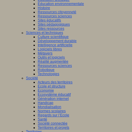
Education environnementale
Histoire
Ressources citoyenneté
Ressources sciences
Sites éducatifs
Sites pédagogiques
Sites ressources
Sciences et techniques
Culture scientifique
Développement durable
Intelligence artificielle
Logiciels libres
Métavers
Outils et logiciels
Réalité augmentée
Ressources sciences
Robotique
Technologies
Société
Acteurs des territoires
Ecole et structure
Economie
Ecosystème éducatif
Génération internet
Handicap
Mondialisation
Normes scolaires
Regards sur l’Ecole
Santé
Société connectée
Territoires et projets
Territoires