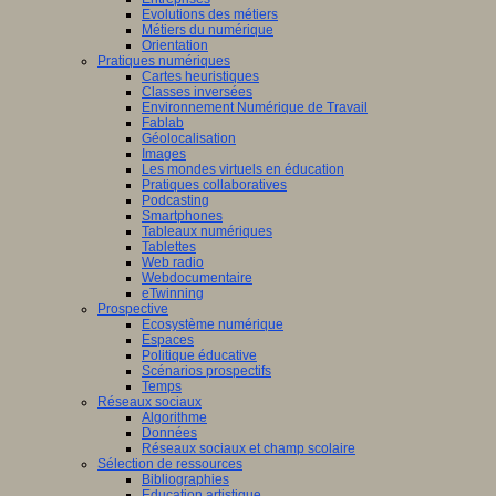
Evolutions des métiers
Métiers du numérique
Orientation
Pratiques numériques
Cartes heuristiques
Classes inversées
Environnement Numérique de Travail
Fablab
Géolocalisation
Images
Les mondes virtuels en éducation
Pratiques collaboratives
Podcasting
Smartphones
Tableaux numériques
Tablettes
Web radio
Webdocumentaire
eTwinning
Prospective
Ecosystème numérique
Espaces
Politique éducative
Scénarios prospectifs
Temps
Réseaux sociaux
Algorithme
Données
Réseaux sociaux et champ scolaire
Sélection de ressources
Bibliographies
Education artistique