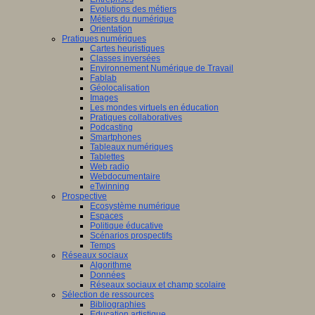
Evolutions des métiers
Métiers du numérique
Orientation
Pratiques numériques
Cartes heuristiques
Classes inversées
Environnement Numérique de Travail
Fablab
Géolocalisation
Images
Les mondes virtuels en éducation
Pratiques collaboratives
Podcasting
Smartphones
Tableaux numériques
Tablettes
Web radio
Webdocumentaire
eTwinning
Prospective
Ecosystème numérique
Espaces
Politique éducative
Scénarios prospectifs
Temps
Réseaux sociaux
Algorithme
Données
Réseaux sociaux et champ scolaire
Sélection de ressources
Bibliographies
Education artistique