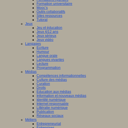
Formation universitaire
Mooc’s
Outils collaboratifs
Sites ressources
Tutorat
Jeux
Jeu et éducation
Jeux 4/12 ans
Jeux sérieux
Jeux vidéo
Langages
Ecriture
Humour
Langue orale
Langues vivantes
Lecture
Programmation
Médias
Compétences informationnelles
Culture des médias
Curation
Droits
Education aux médias
Information et nouveaux médias
Identité numérique
Internet responsable
Littératie numérique
Publication
Réseaux sociaux
Métiers
Entrepreneuriat
Entreprises