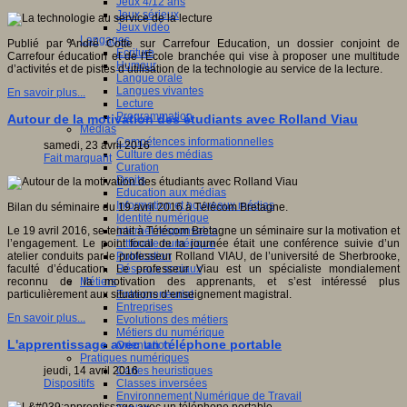
Jeux 4/12 ans
Jeux sérieux
Jeux vidéo
Langages
Publié par André Cotte sur Carrefour Education, un dossier conjoint de
Ecriture
Carrefour éducation et de l'École branchée qui vise à proposer une multitude
Humour
d’activités et de pistes d’utilisation de la technologie au service de la lecture.
Langue orale
Langues vivantes
En savoir plus...
Lecture
Programmation
Autour de la motivation des étudiants avec Rolland Viau
Médias
Compétences informationnelles
samedi, 23 avril 2016
Culture des médias
Fait marquant
Curation
Droits
Education aux médias
Information et nouveaux médias
Bilan du séminaire du 19 avril 2016 à Télécom Bretagne.
Identité numérique
Internet responsable
Le 19 avril 2016, se tenait à Télécom Bretagne un séminaire sur la motivation et
Littératie numérique
l’engagement. Le point focal de la journée était une conférence suivie d’un
Publication
atelier conduits par le professeur Rolland VIAU, de l’université de Sherbrooke,
Réseaux sociaux
faculté d’éducation. Le professeur Viau est un spécialiste mondialement
Métiers
reconnu de la motivation des apprenants, et s’est intéressé plus
Entrepreneuriat
particulièrement aux situations d’enseignement magistral.
Entreprises
En savoir plus...
Evolutions des métiers
Métiers du numérique
L'apprentissage avec un téléphone portable
Orientation
Pratiques numériques
Cartes heuristiques
jeudi, 14 avril 2016
Classes inversées
Dispositifs
Environnement Numérique de Travail