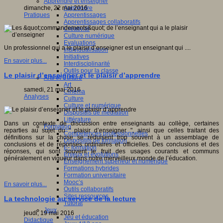
Apprendre et enseigner
Apprendre
dimanche, 22 mai 2016
Apprentissages
Pratiques
Apprentissages collaboratifs
Créativité
Culture numérique
Evaluations
Un professionnel qui a le plaisir d’enseigner est un enseignant qui ....
Individualisation
Initiatives
En savoir plus...
Interdisciplinarité
Outils pour la classe
Le plaisir d’enseigner et le plaisir d’apprendre
Arts et Culture
Art
samedi, 21 mai 2016
Cinéma
Analyses
Culture
Culture et numérique
Dispositifs de médiation
Littérature
Dans un contexte de discussion entre enseignants au collège, certaines
Formation
reparties au sujet du " plaisir d’enseigner ", ainsi que celles traitant des
Compétences professionnelles
définitions sur la chose se réduisent trop souvent à un assemblage de
Dispositifs de formation
conclusions et de réponses ordinaires et officielles. Des conclusions et des
E- formation
réponses, qui sont souvent le fruit des usages courants et communs
Enjeux et évolutions
généralement en vigueur dans notre merveilleux monde de l’éducation.
Enseignement supérieur et numérique
Formations hybrides
Formation universitaire
Mooc’s
En savoir plus...
Outils collaboratifs
Sites ressources
La technologie au service de la lecture
Tutorat
Jeux
jeudi, 19 mai 2016
Jeu et éducation
Didactique