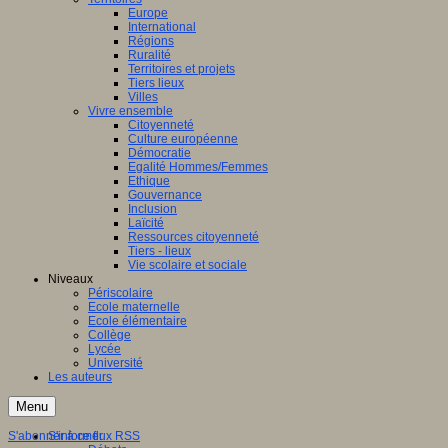
Europe
International
Régions
Ruralité
Territoires et projets
Tiers lieux
Villes
Vivre ensemble
Citoyenneté
Culture européenne
Démocratie
Egalité Hommes/Femmes
Ethique
Gouvernance
Inclusion
Laïcité
Ressources citoyenneté
Tiers - lieux
Vie scolaire et sociale
Niveaux
Périscolaire
Ecole maternelle
Ecole élémentaire
Collège
Lycée
Université
Les auteurs
Menu
S'abonner à ce flux RSS
S'informer