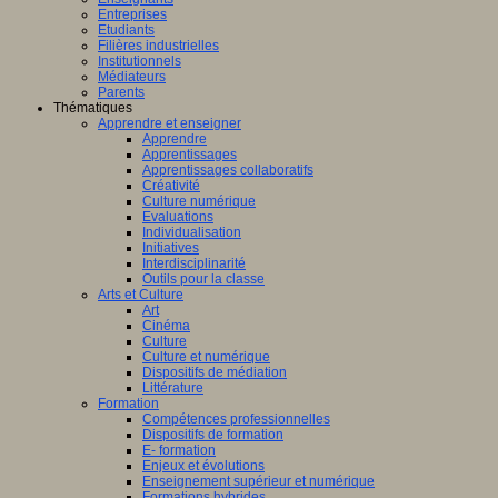
Entreprises
Etudiants
Filières industrielles
Institutionnels
Médiateurs
Parents
Thématiques
Apprendre et enseigner
Apprendre
Apprentissages
Apprentissages collaboratifs
Créativité
Culture numérique
Evaluations
Individualisation
Initiatives
Interdisciplinarité
Outils pour la classe
Arts et Culture
Art
Cinéma
Culture
Culture et numérique
Dispositifs de médiation
Littérature
Formation
Compétences professionnelles
Dispositifs de formation
E- formation
Enjeux et évolutions
Enseignement supérieur et numérique
Formations hybrides