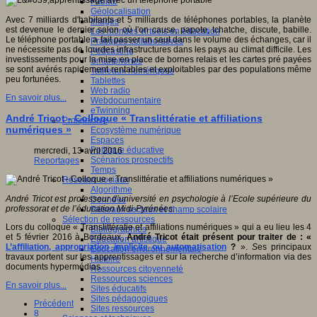
Fablab
Géolocalisation
Avec 7 milliards d'habitants et 5 milliards de téléphones portables, la planète
Images
est devenue le dernier salon où l'on cause, papote, tchatche, discute, babille.
Les mondes virtuels en éducation
Le téléphone portable a fait passer un saut dans le volume des échanges, car il
Pratiques collaboratives
ne nécessite pas de lourdes infrastructures dans les pays au climat difficile. Les
Podcasting
investissements pour la mise en place de bornes relais et les cartes pré payées
Smartphones
se sont avérés rapidement rentables et exploitables par des populations même
Tableaux numériques
peu fortunées.
Tablettes
Web radio
En savoir plus...
Webdocumentaire
eTwinning
André Tricot - Colloque « Translittératie et affiliations
Prospective
numériques »
Ecosystème numérique
Espaces
Politique éducative
mercredi, 13 avril 2016
Scénarios prospectifs
Reportages
Temps
Réseaux sociaux
Algorithme
André Tricot est professeur d’université en psychologie à l’Ecole supérieure du
Données
professorat et de l’éducation Midi-Pyrénées.
Réseaux sociaux et champ scolaire
Sélection de ressources
Lors du colloque « Translittératie et affiliations numériques » qui a eu lieu les 4
Bibliographies
et 5 février 2016 à Bordeaux,
André Tricot était présent pour traiter de : «
Education artistique
L’affiliation, appropriation implicite ou automatisation
?
».
S
es principaux
Education environnementale
travaux portent sur les apprentissages et sur la recherche d’information via des
Histoire
documents hypermédias.
Ressources citoyenneté
Ressources sciences
En savoir plus...
Sites éducatifs
Sites pédagogiques
Précédent
Sites ressources
8