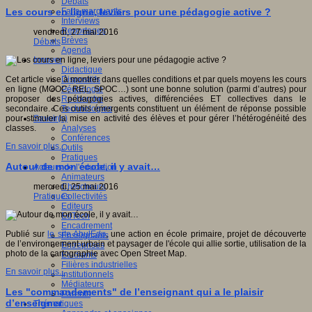
Débats
Faits marquants
Les cours en ligne, leviers pour une pédagogie active ?
Interviews
Reportages
vendredi, 27 mai 2016
Brèves
Débats
Agenda
Innover
Didactique
Dispositifs
Cet article vise à montrer dans quelles conditions et par quels moyens les cours
Pédagogie
en ligne (MOOC, REL, SPOC…) sont une bonne solution (parmi d’autres) pour
Recherche
proposer des pédagogies actives, différenciées ET collectives dans le
Technologies
secondaire. Ces outils émergents constituent un élément de réponse possible
Savoir(s)
pour stimuler la mise en activité des élèves et pour gérer l’hétérogénéité des
Analyses
classes.
Conférences
En savoir plus...
Outils
Pratiques
Autour de mon école, il y avait…
Acteurs de l'éducation
Animateurs
Chercheurs
mercredi, 25 mai 2016
Collectivités
Pratiques
Editeurs
EdTech
Encadrement
Publié sur
le site AbulEdu
, une action en école primaire, projet de découverte
Enseignants
de l’environnement urbain et paysager de l'école qui allie sortie, utilisation de la
Entreprises
photo de la cartographie avec Open Street Map.
Etudiants
Filières industrielles
En savoir plus...
Institutionnels
Médiateurs
Les "commandements" de l’enseignant qui a le plaisir
Parents
d’enseigner
Thématiques