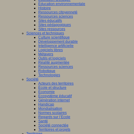
Education environnementale
Histoire
Ressources citoyenneté
Ressources sciences
Sites éducatifs
Sites pédagogiques
Sites ressources
Sciences et techniques
Culture scientifique
Développement durable
Intelligence artificielle
Logiciels libres
Métavers
Outils et logiciels
Réalité augmentée
Ressources sciences
Robotique
Technologies
Société
Acteurs des territoires
Ecole et structure
Economie
Ecosystème éducatif
Génération internet
Handicap
Mondialisation
Normes scolaires
Regards sur l’Ecole
Santé
Société connectée
Territoires et projets
Territoires