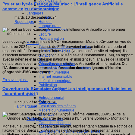
Jeux 4/12 ans
Projet au lycée François Mauriac : L’Intelligence Artificielle
Jeux sérieux
comme enjeu démocratique
Jeux vidéo
Langages
Ecriture
mardi, 10 décembre 2024
Humour
Reportages
Langue orale
Langues vivantes
Lecture
Programmation
Les nouveaux programmes d’EMC -Enseignement Moral et Civique- en vue de
Médias
nde
la rentrée 2024 pour la classe de 2
prévoient un axe intitulé : « Liberté et
Compétences informationnelles
responsabilité : l’exemple de l’information (vecteurs, nécessité et enjeux). Ils
Culture des médias
associent notamment l’Éducation aux Médias et à l'Information (EMI), en rapport
Curation
avec la défense et la cohésion nationale, et insistent sur l’analyse de la liberté
Droits
de la presse et de l’information et l’Intelligence Artificielle et l’information.
Or,
Education aux médias
l’IA demeure un angle mort de la formation des enseignants d’histoire-
Information et nouveaux médias
géographie-EMC notamment.
Identité numérique
Internet responsable
En savoir plus...
Littératie numérique
Publication
Ouverture du Séminaire An@é "Les intelligences artificielles et
Réseaux sociaux
l’esprit critique"
Métiers
Entrepreneuriat
Entreprises
lundi, 09 décembre 2024
Evolutions des métiers
Fait marquant
Métiers du numérique
Orientation
Pratiques numériques
Cartes heuristiques
Monsieur le Directeur académique adjoint, représentant Madame la Rectrice de
Classes inversées
l’académie de Bordeaux, Mesdames et Messieurs les représentants des
Environnement Numérique de Travail
institutions partenaires de l’An@é, Mesdames et Messieurs les intervenants et