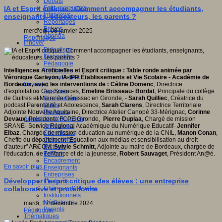
Débats
Faits marquants
IA et Esprit critique : Comment accompagner les étudiants,
Interviews
enseignants, éducateurs, les parents ?
Reportages
Brèves
mercredi, 08 janvier 2025
Agenda
Reportages
Innover
Didactique
Dispositifs
Pédagogie
Recherche
Intelligences Artificielles et Esprit critique : Table ronde animée par
Technologies
Véronique Carayon, IA-IPR Établissements et Vie Scolaire - Académie de
Savoir(s)
Bordeaux, avec les interventions de : Céline Domenc
, Directrice
Analyses
d'exploitation Cap Sciences,
Emeline Brisseau- Bordat
, Principale du collège
Conférences
de Guitres et Maire de Génissac en Gironde, -
Sarah Quilliec
, Créatrice du
Outils
podcast Parentalité et Adolescence,
Sarah Clarens
, Directrice Territoriale
Pratiques
Adjointe Nouvelle Aquitaine, Directrice Atelier Canopé 33-Mérignac,
Corinne
Acteurs de l'éducation
Devaux
, Présidente FCPE Gironde,
Pierre Duplaa
, Chargé de mission
Animateurs
SRANE- Service Régional Académique du Numérique Educatif-
Jennifer
Chercheurs
Elbaz
, Chargée de mission éducation au numérique de la CNIL,
Manon Conan
,
Collectivités
Cheffe du département "Education aux médias et sensibilisation au droit
Editeurs
d'auteur" ARCOM,
Sylvie Schmitt
, Adjointe au maire de Bordeaux, chargée de
EdTech
l'éducation, de l'enfance et de la jeunesse,
Robert Sauvaget
, Président An@é.
Encadrement
En savoir plus...
Enseignants
Entreprises
Développer l'esprit critique des élèves : une entreprise
Etudiants
Filières industrielles
collaborative et protéiforme
Institutionnels
Médiateurs
mardi, 17 décembre 2024
Parents
Pédagogie
Thématiques