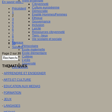
Vivre ensemble
En savoir plus...
Citoyenneté
Culture européenne
Précédent
Démocratie
1
Egalité Hommes/Femmes
2
Ethique
3
Gouvernance
4
Inclusion
5
Laïcité
6
Ressources citoyenneté
7
Tiers - lieux
8
Vie scolaire et sociale
9
Niveaux
10
Périscolaire
Suivant
Ecole maternelle
Ecole élémentaire
Page 2 sur 23
Collège
Lycée
Université
THEMATIQUES
Les auteurs
-
APPRENDRE ET ENSEIGNER
-
ARTS ET CULTURE
-
EDUCATION AUX MEDIAS
-
FORMATION
-
JEUX
-
LANGAGES