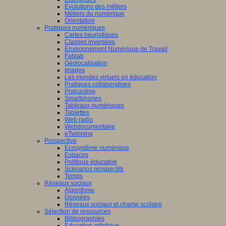
Evolutions des métiers
Métiers du numérique
Orientation
Pratiques numériques
Cartes heuristiques
Classes inversées
Environnement Numérique de Travail
Fablab
Géolocalisation
Images
Les mondes virtuels en éducation
Pratiques collaboratives
Podcasting
Smartphones
Tableaux numériques
Tablettes
Web radio
Webdocumentaire
eTwinning
Prospective
Ecosystème numérique
Espaces
Politique éducative
Scénarios prospectifs
Temps
Réseaux sociaux
Algorithme
Données
Réseaux sociaux et champ scolaire
Sélection de ressources
Bibliographies
Education artistique