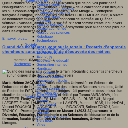
Sciences et techniques
Quelle chance pour un profane des jeux vidéo que de pouvoir participer à
Culture scientifique
l’inauguration d’un tel lieu, véritable « temple » de la conception d’un des jeux
Développement durable
les plus connus actuellement « Assassin’s Creed Mirage ». L’entreprise
Intelligence artificielle
française à l’origine, fondée par les cinq frères GUILLEMOT en 1986, a ouvert
Logiciels libres
de nombreux studios dans le monde dont celui de Montréal au Québec,
Métavers
véritable « vaisseau amiral » de la société, s’inscrit comme créateur d’univers
Outils et logiciels
de jeux et de services en ligne, véritable écosystème pour aller encore plus loin
Réalité augmentée
dans les expériences de jeu.
Ressources sciences
Robotique
En savoir plus...
Technologies
Société
Quand des mastérants vont sur le terrain : Regards d’apprentis
Acteurs des territoires
chercheurs sur un dispositif de découverte des métiers
Ecole et structure
Economie
mercredi, 02 octobre 2024
Ecosystème éducatif
Recherche
Génération internet
Handicap
Mondialisation
Normes scolaires
Regards sur l’Ecole
Marie-Hélène JACQUES
- Professeure des Universités en Sciences de
Santé
l’éducation et de la formation, faculté des Lettres et Sciences humaines, Unité
Société connectée
de Recherche FrED, Université de Limoges - fait parvenir ce dossier issu d'un
Territoires et projets
chantier de recherche
Cap métiers
et réalisé par Tarana AMRAHOVA, Léa
Territoires
BOUFFIER, Fleury CHARLES, Matteo DEBIAIS, Léa DUBREUIL, Margot
Europe
LAFORET, Emilie LAMBERT, Florence LAMIDEL, Marine LUCAS, Lise NADAL,
International
Vincent POUCHOL-BLANCHON, Bunga RIDAYANTI, Solène TCHOU, Jade
Régions
TRONCY –
Promotion d’étudiants en Master 1 (2023-24) parcours «
Ruralité
Diversité, Education, Francophonie » en Sciences de l’éducation et de la
Territoires et projets
formation, faculté des Lettres et Sciences humaines, Université de
Tiers lieux
Limoges.
Villes