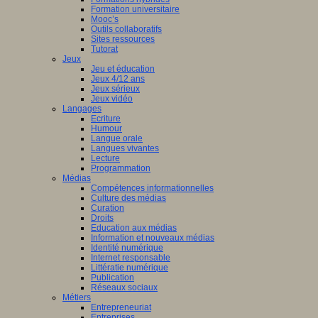
Formation universitaire
Mooc’s
Outils collaboratifs
Sites ressources
Tutorat
Jeux
Jeu et éducation
Jeux 4/12 ans
Jeux sérieux
Jeux vidéo
Langages
Ecriture
Humour
Langue orale
Langues vivantes
Lecture
Programmation
Médias
Compétences informationnelles
Culture des médias
Curation
Droits
Education aux médias
Information et nouveaux médias
Identité numérique
Internet responsable
Littératie numérique
Publication
Réseaux sociaux
Métiers
Entrepreneuriat
Entreprises