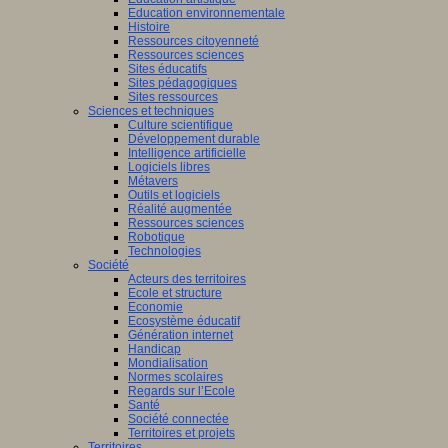
Education environnementale
Histoire
Ressources citoyenneté
Ressources sciences
Sites éducatifs
Sites pédagogiques
Sites ressources
Sciences et techniques
Culture scientifique
Développement durable
Intelligence artificielle
Logiciels libres
Métavers
Outils et logiciels
Réalité augmentée
Ressources sciences
Robotique
Technologies
Société
Acteurs des territoires
Ecole et structure
Economie
Ecosystème éducatif
Génération internet
Handicap
Mondialisation
Normes scolaires
Regards sur l’Ecole
Santé
Société connectée
Territoires et projets
Territoires