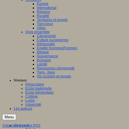
Europe
International
Régions
Ruralité
Territoires et projets
Tiers lieux
Villes
Vivre ensemble
Citoyenneté
Culture européenne
Démocratie
Egalité Hommes/Femmes
Ethique
Gouvernance
Inclusion
Laïcité
Ressources citoyenneté
Tiers - lieux
Vie scolaire et sociale
Niveaux
Périscolaire
Ecole maternelle
Ecole élémentaire
Collège
Lycée
Université
Les auteurs
Menu
S'abonner à ce flux RSS
S'informer