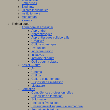
Entreprises
Etudiants
Filières industrielles
Institutionnels
Médiateurs
Parents
Thématiques
Apprendre et enseigner
Apprendre
Apprentissages
Apprentissages collaboratifs
Créativité
Culture numérique
Evaluations
Individualisation
Initiatives
Interdisciplinarité
Outils pour la classe
Arts et Culture
Art
Cinéma
Culture
Culture et numérique
Dispositifs de médiation
Littérature
Formation
Compétences professionnelles
Dispositifs de formation
E- formation
Enjeux et évolutions
Enseignement supérieur et numérique
Formations hybrides