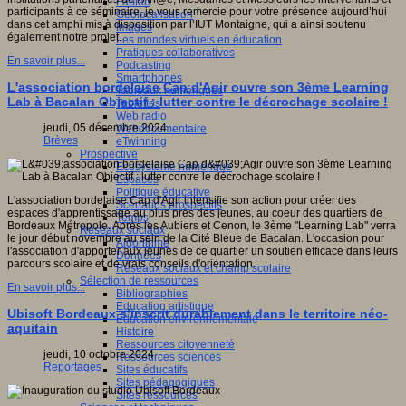
Fablab
participants à ce séminaire, je vous remercie pour votre présence aujourd’hui
Géolocalisation
dans cet amphi mis à disposition par l’IUT Montaigne, qui a ainsi soutenu
Images
également notre projet.
Les mondes virtuels en éducation
Pratiques collaboratives
En savoir plus...
Podcasting
Smartphones
L'association bordelaise Cap d'Agir ouvre son 3ème Learning
Tableaux numériques
Lab à Bacalan Objectif : lutter contre le décrochage scolaire !
Tablettes
Web radio
jeudi, 05 décembre 2024
Webdocumentaire
Brèves
eTwinning
Prospective
Ecosystème numérique
Espaces
Politique éducative
L'association bordelaise Cap d'Agir intensifie son action pour créer des
Scénarios prospectifs
espaces d'apprentissage au plus près des jeunes, au coeur des quartiers de
Temps
Bordeaux Métropole. Après les Aubiers et Cenon, le 3ème "Learning Lab" verra
Réseaux sociaux
le jour début novembre au sein de la Cité Bleue de Bacalan. L'occasion pour
Algorithme
l'association d'apporter aux jeunes de ce quartier un soutien efficace dans leurs
Données
parcours scolaire et de vrais conseils d'orientation.
Réseaux sociaux et champ scolaire
Sélection de ressources
En savoir plus...
Bibliographies
Education artistique
Ubisoft Bordeaux s’inscrit durablement dans le territoire néo-
Education environnementale
aquitain
Histoire
Ressources citoyenneté
jeudi, 10 octobre 2024
Ressources sciences
Reportages
Sites éducatifs
Sites pédagogiques
Sites ressources