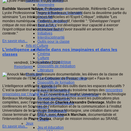
Apprendre et enseigner
Apprendre
Apprentissages
Bathilde Vassent Ndiaye
, Professeure documentaliste, Référente Culture au
Apprentissages collaboratifs
Lycée Professionnel Tregey à Bordeaux, intervient dans la deuxième partie du
Créativité
séminaire "Les Intelligences Artificielles et l'Esprit Critique", intitulée "Les
Culture numérique
mondes numériques : l’individu, le collectif, l’identité ": "
Développer l’esprit
Evaluations
critique de nos élèves face à l’IA, c'est développer leur capacité à exercer
Individualisation
l'esprit critique tout court encore faut-il l'avoir travaillé en amont et hors
Initiatives
contexte
."
Interdisciplinarité
En savoir plus...
Outils pour la classe
Arts et Culture
L’intelligence artificielle dans nos imaginaires et dans les
Art
Cinéma
classes
Culture
Culture et numérique
vendredi, 13 décembre 2024
Dispositifs de médiation
Reportages
Littérature
Formation
Compétences professionnelles
Dispositifs de formation
L’intelligence artificielle apporte-t-elle des outils dans les espaces éducatifs ?
E- formation
C’est la question posée aux intervenants du troisième temps des
rencontres
Enjeux et évolutions
organisées par l’An@é
le 27 novembre à l’institut Universitaire de technologie
Enseignement supérieur et numérique
Bordeaux Montaigne. En voici quelques échos avant les publications plus
Formations hybrides
complètes, avec l’intervention de
Charles Alexandre Delestage
, Maître de
Formation universitaire
conférences en Sciences de l’information et de la communication à l’institut
Mooc’s
Universitaire de technologie Bordeaux Montaigne, une création dans une
Outils collaboratifs
classe terminale d’un EREA, avec
Anouck Marchais
, documentaliste et
Sites ressources
l'intervention de
Pierre Duplaa
, chargé de mission innovation au SRANE.
Tutorat
Jeux
En savoir plus...
Jeu et éducation