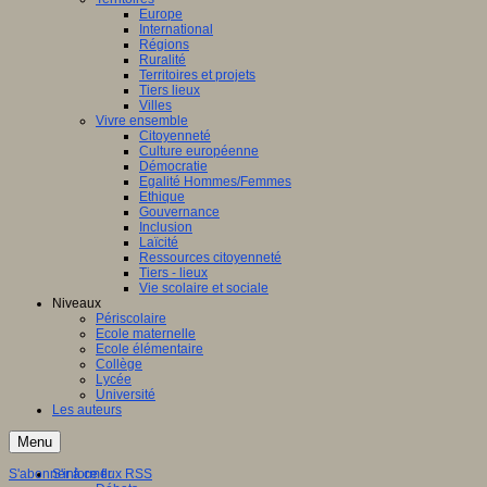
Europe
International
Régions
Ruralité
Territoires et projets
Tiers lieux
Villes
Vivre ensemble
Citoyenneté
Culture européenne
Démocratie
Egalité Hommes/Femmes
Ethique
Gouvernance
Inclusion
Laïcité
Ressources citoyenneté
Tiers - lieux
Vie scolaire et sociale
Niveaux
Périscolaire
Ecole maternelle
Ecole élémentaire
Collège
Lycée
Université
Les auteurs
Menu
S'abonner à ce flux RSS
S'informer