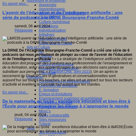
Apprendre et enseigner
En savoir plus...
Apprendre
Apprentissages
L'avenir de l’éducation et de l’intelligence artificielle : une
Apprentissages collaboratifs
série de podcasts à la DRNE Bourgogne-Franche-Comté
Créativité
Culture numérique
Evaluations
samedi, 06 avril 2024
Individualisation
Pédagogie
Initiatives
Interdisciplinarité
Outils pour la classe
Arts et Culture
La DRNE De l'Académie Bourgogne-Franche-Comté a créé une série de 6
Art
podcasts qui nous permettent de plonger au cœur de l’avenir de l’éducation
Cinéma
et de l’intelligence artificielle !
« La stratégie de l’intelligence artificielle (IA) en
Culture
éducation doit proposer des solutions aux professionnels de l’enseignement et
Culture et numérique
de la formation, aider aux apprentissages et aux décisions sans jamais se
Dispositifs de médiation
substituer aux personnes. »
(
Rapport DNE, avril 2023
). Un an après le
Littérature
lancement de ChatGPT, les IA génératives et conversationnelles sont
Formation
aujourd’hui sur toutes les bouches, car elles ont un impact sur tous les secteurs
Compétences professionnelles
d’activité et éveillent la curiosité tout autant que les craintes.
Dispositifs de formation
E- formation
En savoir plus...
Enjeux et évolutions
Enseignement supérieur et numérique
De la maternelle au lycée : excellence éducative et bien-être à
Formations hybrides
l'École pour accompagner les élèves à s’approprier le monde
Formation universitaire
Mooc’s
jeudi, 04 avril 2024
Outils collaboratifs
Pédagogie
Sites ressources
Tutorat
Jeux
Jeu et éducation