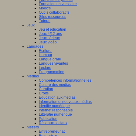
Formation universitaire
Mooc’s
Outils collaboratifs
Sites ressources
Tutorat
Jeux
Jeu et éducation
Jeux 4/12 ans
Jeux sérieux
Jeux vidéo
Langages
Ecriture
Humour
Langue orale
Langues vivantes
Lecture
Programmation
Médias
Compétences informationnelles
Culture des médias
Curation
Droits
Education aux médias
Information et nouveaux médias
Identité numérique
Internet responsable
Littératie numérique
Publication
Réseaux sociaux
Métiers
Entrepreneuriat
Entreprises