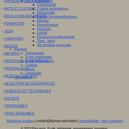
Vivre ensemble
-
APPRENDRE ET ENSEIGNER
Citoyenneté
-
ARTS ET CULTURE
Culture européenne
Démocratie
-
EDUCATION AUX MEDIAS
Egalité Hommes/Femmes
Ethique
-
FORMATION
Gouvernance
Inclusion
-
JEUX
Laïcité
Ressources citoyenneté
-
LANGAGES
Tiers - lieux
Vie scolaire et sociale
-
MEDIAS
Niveaux
Périscolaire
-
METIERS
Ecole maternelle
-
PRATIQUES NUMERIQUES
Ecole élémentaire
Collège
-
PROSPECTIVE
Lycée
Université
-
RESEAUX SOCIAUX
Les auteurs
-
SELECTION DE RESSOURCES
-
SCIENCES ET TECHNIQUES
-
SOCIETE
-
TERRITOIRES
-
VIVRE ENSEMBLE
Mentions légales
| contact[@]anae.education |
Accessibilité : non conforme
© 2023 Educavox, Ecole, pédagogie, enseignement, formation