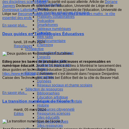
Fablab
des disciplines scientifiques
, la parité est quasi atteinte. Article de
Doriane
Géolocalisation
Jaegers
Docteure en sciences de l'éducation, Université de Liège et de
Images
Dominique Lafontaine
Professeure en sciences de l'éducation, Université de
Les mondes virtuels en éducation
Liège sur
theconversation.com
:
Inciter les filles à faire des maths : le rôle
Pratiques collaboratives
essentiel des profs
Podcasting
Smartphones
En savoir plus...
Tableaux numériques
Tablettes
Deux guides en Technologies Éducatives
Web radio
Webdocumentaire
lundi, 18 mars 2024
eTwinning
Reportages
Prospective
Ecosystème numérique
Espaces
Politique éducative
Edteq pose les bases de pratiques judicieuses et responsables en
Scénarios prospectifs
numérique éducatif.
Jeudi le 14 mars a eu lieu à Montréal le lancement des
Temps
deux guides en technologie éducative [1] publiés par l’Association Edteq
Réseaux sociaux
https://www.edteq.ca/
. L’événement s’est déroulé dans l’espace Desjardins
Algorithme
Caisse des Technologies, au très bel Édifice Bell de la côte du Beaver Hall.
Données
Réseaux sociaux et champ scolaire
Sélection de ressources
En savoir plus...
Bibliographies
Education artistique
La transition numérique de l’école ?
Education environnementale
Histoire
Ressources citoyenneté
mardi, 05 mars 2024
Ressources sciences
Editos
Sites éducatifs
Sites pédagogiques
Sites ressources