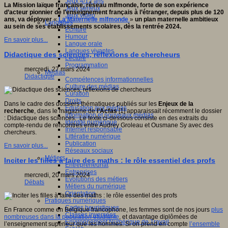
Jeux 4/12 ans
La Mission laïque française, réseau mlfmonde, forte de son expérience
Jeux sérieux
d’acteur pionnier de l'enseignement français à l’étranger, depuis plus de 120
Jeux vidéo
ans, va déployer
«
La Maternelle mlfmonde
»
un plan maternelle ambitieux
Langages
au sein de ses établissements scolaires, dès la rentrée 2024.
Ecriture
Humour
En savoir plus...
Langue orale
Langues vivantes
Didactique des sciences, réflexions de chercheurs
Lecture
Programmation
mercredi, 27 mars 2024
Médias
Didactique
Compétences informationnelles
Culture des médias
Curation
Droits
Dans le cadre des dossiers thématiques publiés sur les
Enjeux de la
Education aux médias
recherche
, dans le magazine de
l’Acfas
[1] apparaissait récemment le dossier
Information et nouveaux médias
: Didactique des sciences. Le texte ci-dessous consiste en des extraits du
Identité numérique
compte-rendu de rencontres entre Audrey Groleau et Ousmane Sy avec des
Internet responsable
chercheurs.
Littératie numérique
Publication
En savoir plus...
Réseaux sociaux
Métiers
Inciter les filles à faire des maths : le rôle essentiel des profs
Entrepreneuriat
Entreprises
mercredi, 20 mars 2024
Evolutions des métiers
Débats
Métiers du numérique
Orientation
Pratiques numériques
Cartes heuristiques
En France comme en Belgique francophone, les femmes sont de nos jours
plus
Classes inversées
nombreuses dans la population étudiante
, et davantage diplômées de
Environnement Numérique de Travail
l’enseignement supérieur que les hommes. Si on prend en compte
l’ensemble