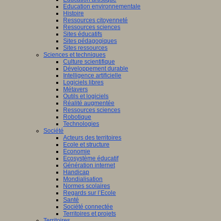
Education environnementale
Histoire
Ressources citoyenneté
Ressources sciences
Sites éducatifs
Sites pédagogiques
Sites ressources
Sciences et techniques
Culture scientifique
Développement durable
Intelligence artificielle
Logiciels libres
Métavers
Outils et logiciels
Réalité augmentée
Ressources sciences
Robotique
Technologies
Société
Acteurs des territoires
Ecole et structure
Economie
Ecosystème éducatif
Génération internet
Handicap
Mondialisation
Normes scolaires
Regards sur l’Ecole
Santé
Société connectée
Territoires et projets
Territoires