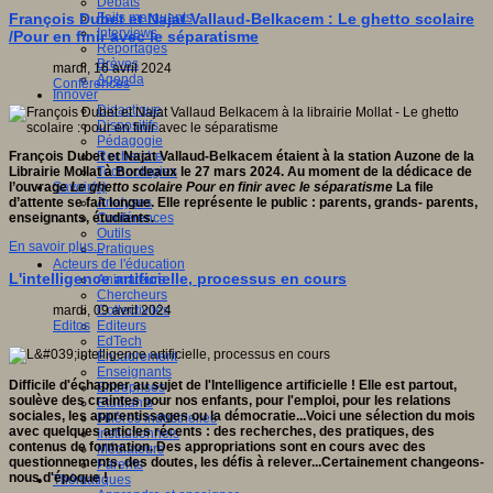
Débats
Faits marquants
François Dubet et Najat Vallaud-Belkacem : Le ghetto scolaire
Interviews
/Pour en finir avec le séparatisme
Reportages
Brèves
mardi, 16 avril 2024
Agenda
Conférences
Innover
Didactique
Dispositifs
Pédagogie
Recherche
François Dubet et Najat Vallaud-Belkacem étaient à la station Auzone de la
Technologies
Librairie Mollat à Bordeaux le 27 mars 2024. Au moment de la dédicace de
Savoir(s)
l’ouvrage
Le ghetto scolaire Pour en finir avec le séparatisme
La file
Analyses
d’attente se fait longue. Elle représente le public : parents, grands- parents,
Conférences
enseignants, étudiants.
Outils
En savoir plus...
Pratiques
Acteurs de l'éducation
L'intelligence artificielle, processus en cours
Animateurs
Chercheurs
Collectivités
mardi, 09 avril 2024
Editeurs
Editos
EdTech
Encadrement
Enseignants
Difficile d'échapper au sujet de l'Intelligence artificielle ! Elle est partout,
Entreprises
soulève des craintes pour nos enfants,
pour l'emplo
i, pour les relations
Etudiants
sociales, les apprentissages ou la démocratie...Voici une sélection du mois
Filières industrielles
avec quelques articles récents : des recherches, des pratiques, des
Institutionnels
contenus de formation. Des appropriations sont en cours avec des
Médiateurs
questionnements, des doutes, les défis à relever...Certainement changeons-
Parents
nous d'époque !
Thématiques