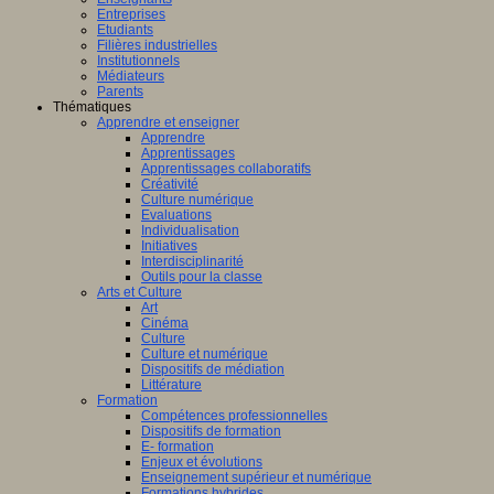
Entreprises
Etudiants
Filières industrielles
Institutionnels
Médiateurs
Parents
Thématiques
Apprendre et enseigner
Apprendre
Apprentissages
Apprentissages collaboratifs
Créativité
Culture numérique
Evaluations
Individualisation
Initiatives
Interdisciplinarité
Outils pour la classe
Arts et Culture
Art
Cinéma
Culture
Culture et numérique
Dispositifs de médiation
Littérature
Formation
Compétences professionnelles
Dispositifs de formation
E- formation
Enjeux et évolutions
Enseignement supérieur et numérique
Formations hybrides