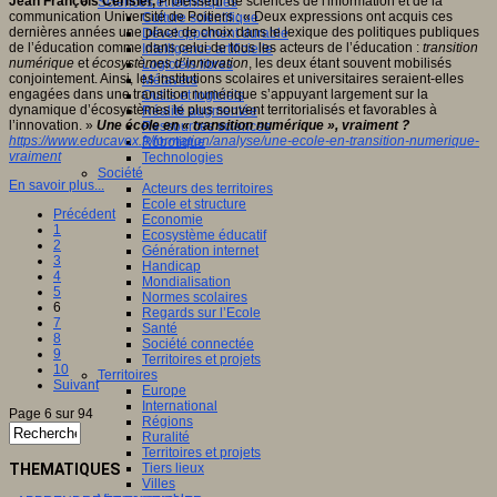
Jean François Cerisier,
Professeur de sciences de l'information et de la
Sciences et techniques
communication Université de Poitiers : « Deux expressions ont acquis ces
Culture scientifique
dernières années une place de choix dans le lexique des politiques publiques
Développement durable
de l’éducation comme dans celui de tous les acteurs de l’éducation :
transition
Intelligence artificielle
numérique
et
écosystèmes d’innovation
, les deux étant souvent mobilisés
Logiciels libres
conjointement. Ainsi, les institutions scolaires et universitaires seraient-elles
Métavers
engagées dans une transition numérique s’appuyant largement sur la
Outils et logiciels
dynamique d’écosystèmes le plus souvent territorialisés et favorables à
Réalité augmentée
l’innovation. »
Une école en « transition numérique », vraiment ?
Ressources sciences
https://www.educavox.fr/formation/analyse/une-ecole-en-transition-numerique-
Robotique
vraiment
Technologies
Société
En savoir plus...
Acteurs des territoires
Ecole et structure
Précédent
Economie
1
Ecosystème éducatif
2
Génération internet
3
Handicap
4
Mondialisation
5
Normes scolaires
6
Regards sur l’Ecole
7
Santé
8
Société connectée
9
Territoires et projets
10
Territoires
Suivant
Europe
International
Page 6 sur 94
Régions
Ruralité
Territoires et projets
THEMATIQUES
Tiers lieux
Villes