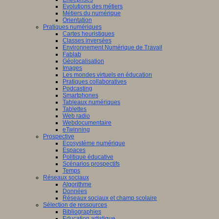
Evolutions des métiers
Métiers du numérique
Orientation
Pratiques numériques
Cartes heuristiques
Classes inversées
Environnement Numérique de Travail
Fablab
Géolocalisation
Images
Les mondes virtuels en éducation
Pratiques collaboratives
Podcasting
Smartphones
Tableaux numériques
Tablettes
Web radio
Webdocumentaire
eTwinning
Prospective
Ecosystème numérique
Espaces
Politique éducative
Scénarios prospectifs
Temps
Réseaux sociaux
Algorithme
Données
Réseaux sociaux et champ scolaire
Sélection de ressources
Bibliographies
Education artistique