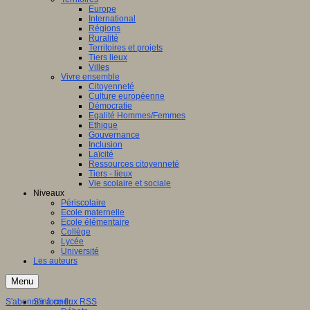
Europe
International
Régions
Ruralité
Territoires et projets
Tiers lieux
Villes
Vivre ensemble
Citoyenneté
Culture européenne
Démocratie
Egalité Hommes/Femmes
Ethique
Gouvernance
Inclusion
Laïcité
Ressources citoyenneté
Tiers - lieux
Vie scolaire et sociale
Niveaux
Périscolaire
Ecole maternelle
Ecole élémentaire
Collège
Lycée
Université
Les auteurs
Menu
S'abonner à ce flux RSS
S'informer