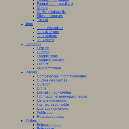
Formation universitaire
Mooc’s
Outils collaboratifs
Sites ressources
Tutorat
Jeux
Jeu et éducation
Jeux 4/12 ans
Jeux sérieux
Jeux vidéo
Langages
Ecriture
Humour
Langue orale
Langues vivantes
Lecture
Programmation
Médias
Compétences informationnelles
Culture des médias
Curation
Droits
Education aux médias
Information et nouveaux médias
Identité numérique
Internet responsable
Littératie numérique
Publication
Réseaux sociaux
Métiers
Entrepreneuriat
Entreprises