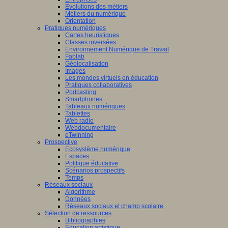
Evolutions des métiers
Métiers du numérique
Orientation
Pratiques numériques
Cartes heuristiques
Classes inversées
Environnement Numérique de Travail
Fablab
Géolocalisation
Images
Les mondes virtuels en éducation
Pratiques collaboratives
Podcasting
Smartphones
Tableaux numériques
Tablettes
Web radio
Webdocumentaire
eTwinning
Prospective
Ecosystème numérique
Espaces
Politique éducative
Scénarios prospectifs
Temps
Réseaux sociaux
Algorithme
Données
Réseaux sociaux et champ scolaire
Sélection de ressources
Bibliographies
Education artistique