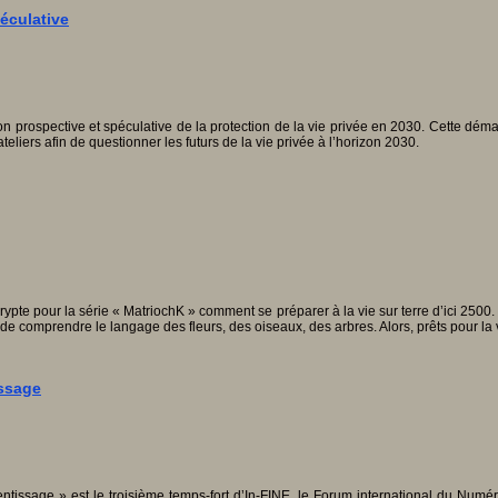
péculative
on prospective et spéculative de la protection de la vie privée en 2030. Cette dé
teliers afin de questionner les futurs de la vie privée à l’horizon 2030.
rypte pour la série « MatriochK » comment se préparer à la vie sur terre d’ici 2500. 
t de comprendre le langage des fleurs, des oiseaux, des arbres. Alors, prêts pour la
issage
issage » est le troisième temps-fort d’In-FINE, le Forum international du Num