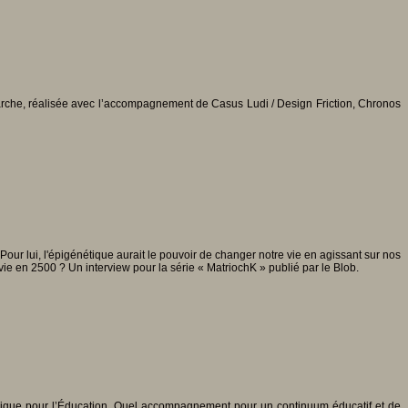
marche, réalisée avec l’accompagnement de Casus Ludi / Design Friction, Chronos
Pour lui, l'épigénétique​ aurait le pouvoir de changer notre vie en agissant sur nos
 vie en 2500 ? Un interview pour la série « MatriochK » publié par le Blob.
érique pour l’Éducation. Quel accompagnement pour un continuum éducatif et de