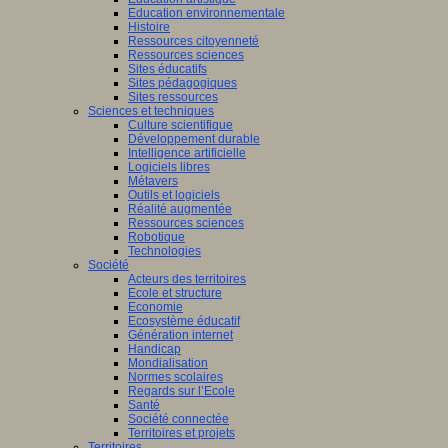
Education environnementale
Histoire
Ressources citoyenneté
Ressources sciences
Sites éducatifs
Sites pédagogiques
Sites ressources
Sciences et techniques
Culture scientifique
Développement durable
Intelligence artificielle
Logiciels libres
Métavers
Outils et logiciels
Réalité augmentée
Ressources sciences
Robotique
Technologies
Société
Acteurs des territoires
Ecole et structure
Economie
Ecosystème éducatif
Génération internet
Handicap
Mondialisation
Normes scolaires
Regards sur l’Ecole
Santé
Société connectée
Territoires et projets
Territoires