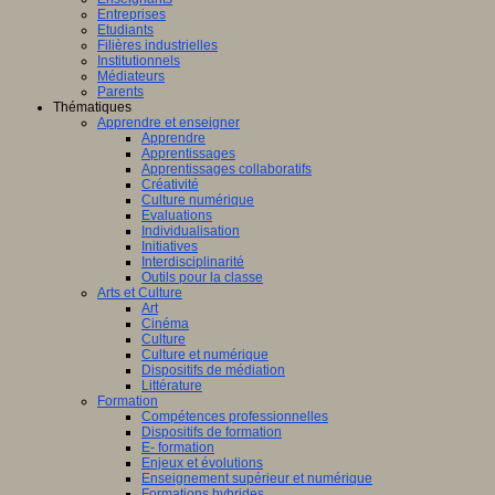
Entreprises
Etudiants
Filières industrielles
Institutionnels
Médiateurs
Parents
Thématiques
Apprendre et enseigner
Apprendre
Apprentissages
Apprentissages collaboratifs
Créativité
Culture numérique
Evaluations
Individualisation
Initiatives
Interdisciplinarité
Outils pour la classe
Arts et Culture
Art
Cinéma
Culture
Culture et numérique
Dispositifs de médiation
Littérature
Formation
Compétences professionnelles
Dispositifs de formation
E- formation
Enjeux et évolutions
Enseignement supérieur et numérique
Formations hybrides