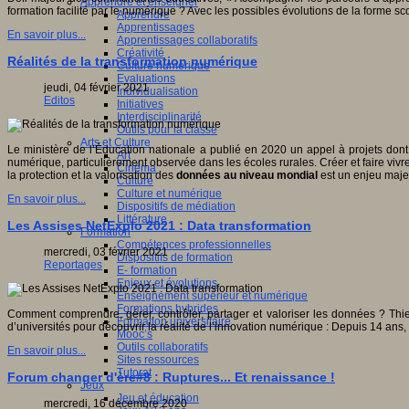
Apprendre et enseigner
formation facilité par le numérique ? Avec les possibles évolutions de la forme s
Apprendre
Apprentissages
En savoir plus...
Apprentissages collaboratifs
Créativité
Réalités de la transformation numérique
Culture numérique
Evaluations
jeudi, 04 février 2021
Individualisation
Editos
Initiatives
Interdisciplinarité
Outils pour la classe
Arts et Culture
Le ministère de l’Éducation nationale a publié en 2020 un appel à projets dont
Art
numérique, particulièrement observée dans les écoles rurales. Créer et faire vivr
Cinéma
la protection et la valorisation des
données au niveau mondial
est un enjeu majeu
Culture
Culture et numérique
En savoir plus...
Dispositifs de médiation
Littérature
Les Assises NetExplo 2021 : Data transformation
Formation
Compétences professionnelles
mercredi, 03 février 2021
Dispositifs de formation
Reportages
E- formation
Enjeux et évolutions
Enseignement supérieur et numérique
Formations hybrides
Comment comprendre, gérer, contrôler, partager et valoriser les données ? Thie
Formation universitaire
d’universités pour découvrir la réalité de l’innovation numérique : Depuis 14 an
Mooc’s
Outils collaboratifs
En savoir plus...
Sites ressources
Tutorat
Forum changer d'ère#8 : Ruptures... Et renaissance !
Jeux
Jeu et éducation
mercredi, 16 décembre 2020