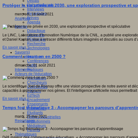
Débats
Faits marquants
Protéger la vie privée en 2030, une exploration prospective et s
Interviews
Reportages
mercredi, 18 août 2021
Brèves
Analyses
Agenda
Innover
Didactique
Dispositifs
Le LINC, Laboratoire d’Innovation Numérique de la CNIL, a publié une explorati
Pédagogie
et Daniel Kaplan, vise à retracer différents futurs imaginés et discutés au cours d’a
Recherche
En savoir plus...
Technologies
Savoir(s)
Comment vivra-t-on en 2500 ?
Analyses
Conférences
Outils
dimanche, 01 août 2021
Pratiques
Interviews
Acteurs de l'éducation
Animateurs
Chercheurs
Le scientifique Joel de Rosnay​ offre une vision prospective de notre avenir et déc
Collectivités
capacités à reprogrammer nos gènes. Et l'intelligence artificielle​ nous permettrai
Editeurs
EdTech
En savoir plus...
Encadrement
Enseignants
Temps fort thématique 3 - Accompagner les parcours d’apprent
Entreprises
Etudiants
mardi, 25 mai 2021
Filières industrielles
Reportages
Institutionnels
Médiateurs
Parents
Thématiques
Défi majeur des communautés éducatives, « Accompagner les parcours d’apprent