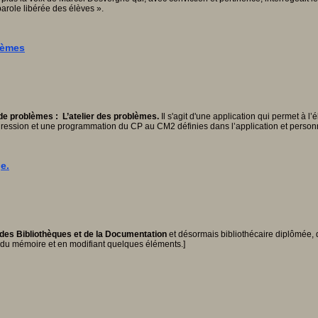
parole libérée des élèves ».
lèmes
de problèmes : L’atelier des problèmes.
Il s'agit d'une application qui permet à 
gression et une programmation du CP au CM2 définies dans l’application et personn
e.
 des Bibliothèques et de la Documentation
et désormais bibliothécaire diplômée, 
ant du mémoire et en modifiant quelques éléments.]