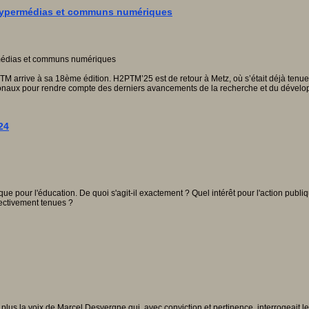
: Hypermédias et communs numériques
 arrive à sa 18ème édition. H2PTM’25 est de retour à Metz, où s’était déjà tenue l
rnationaux pour rendre compte des derniers avancements de la recherche et du déve
24
 pour l'éducation. De quoi s'agit-il exactement ? Quel intérêt pour l'action publiq
ectivement tenues ?
s plus la voix de Marcel Desvergne qui, avec conviction et pertinence, interrogeait 