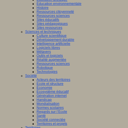
Education environnementale
Histoire
Ressources citoyenneté
Ressources sciences
Sites éducatifs
Sites pédagogiques
Sites ressources
Sciences et techniques
Culture scientifique
Développement durable
Intelligence artificielle
Logiciels libres
Métavers
Outils et logiciels
Réalité augmentée
Ressources sciences
Robotique
Technologies
Société
Acteurs des territoires
Ecole et structure
Economie
Ecosystème éducatif
Génération internet
Handicap
Mondialisation
Normes scolaires
Regards sur l’Ecole
Santé
Société connectée
Territoires et projets
Territoires