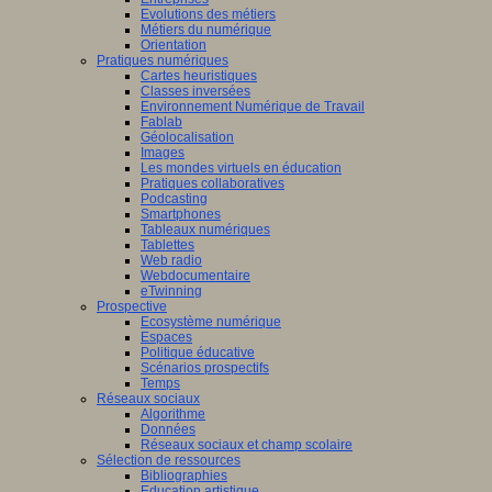
Evolutions des métiers
Métiers du numérique
Orientation
Pratiques numériques
Cartes heuristiques
Classes inversées
Environnement Numérique de Travail
Fablab
Géolocalisation
Images
Les mondes virtuels en éducation
Pratiques collaboratives
Podcasting
Smartphones
Tableaux numériques
Tablettes
Web radio
Webdocumentaire
eTwinning
Prospective
Ecosystème numérique
Espaces
Politique éducative
Scénarios prospectifs
Temps
Réseaux sociaux
Algorithme
Données
Réseaux sociaux et champ scolaire
Sélection de ressources
Bibliographies
Education artistique