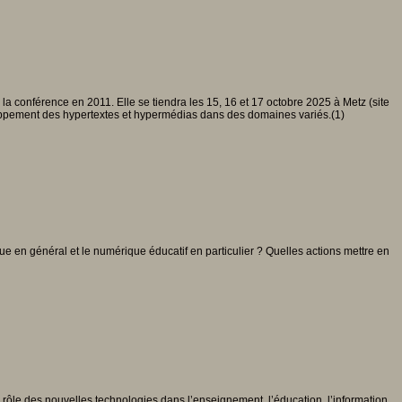
a conférence en 2011. Elle se tiendra les 15, 16 et 17 octobre 2025 à Metz (site
loppement des hypertextes et hypermédias dans des domaines variés.(1)
ue en général et le numérique éducatif en particulier ? Quelles actions mettre en
le rôle des nouvelles technologies dans l’enseignement, l’éducation, l’information