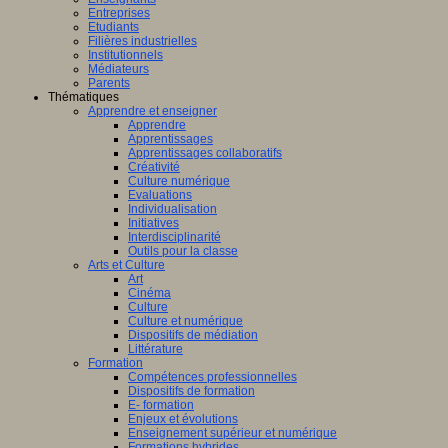
Entreprises
Etudiants
Filières industrielles
Institutionnels
Médiateurs
Parents
Thématiques
Apprendre et enseigner
Apprendre
Apprentissages
Apprentissages collaboratifs
Créativité
Culture numérique
Evaluations
Individualisation
Initiatives
Interdisciplinarité
Outils pour la classe
Arts et Culture
Art
Cinéma
Culture
Culture et numérique
Dispositifs de médiation
Littérature
Formation
Compétences professionnelles
Dispositifs de formation
E- formation
Enjeux et évolutions
Enseignement supérieur et numérique
Formations hybrides