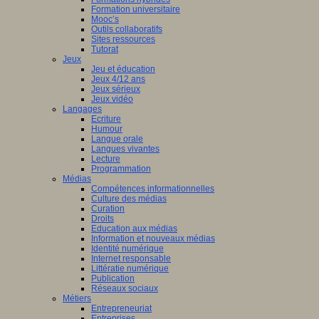
Formation universitaire
Mooc’s
Outils collaboratifs
Sites ressources
Tutorat
Jeux
Jeu et éducation
Jeux 4/12 ans
Jeux sérieux
Jeux vidéo
Langages
Ecriture
Humour
Langue orale
Langues vivantes
Lecture
Programmation
Médias
Compétences informationnelles
Culture des médias
Curation
Droits
Education aux médias
Information et nouveaux médias
Identité numérique
Internet responsable
Littératie numérique
Publication
Réseaux sociaux
Métiers
Entrepreneuriat
Entreprises