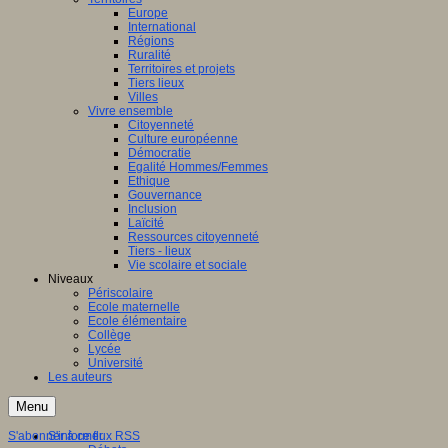
Europe
International
Régions
Ruralité
Territoires et projets
Tiers lieux
Villes
Vivre ensemble
Citoyenneté
Culture européenne
Démocratie
Egalité Hommes/Femmes
Ethique
Gouvernance
Inclusion
Laïcité
Ressources citoyenneté
Tiers - lieux
Vie scolaire et sociale
Niveaux
Périscolaire
Ecole maternelle
Ecole élémentaire
Collège
Lycée
Université
Les auteurs
Menu
S'abonner à ce flux RSS
S'informer