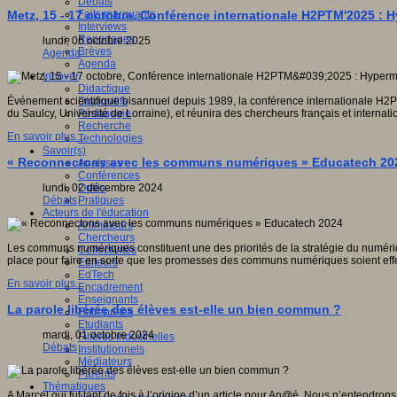
Débats
Faits marquants
Metz, 15 - 17 octobre, Conférence internationale H2PTM'2025 
Interviews
Reportages
lundi, 06 octobre 2025
Brèves
Agenda
Agenda
Innover
Didactique
Dispositifs
Événement scientifique bisannuel depuis 1989, la conférence internationale H2PTM
Pédagogie
du Saulcy, Université de Lorraine), et réunira des chercheurs français et inte
Recherche
En savoir plus...
Technologies
Savoir(s)
« Reconnectons avec les communs numériques » Educatech 20
Analyses
Conférences
Outils
lundi, 02 décembre 2024
Pratiques
Débats
Acteurs de l'éducation
Animateurs
Chercheurs
Les communs numériques constituent une des priorités de la stratégie du numérique
Collectivités
place pour faire en sorte que les promesses des communs numériques soient eff
Editeurs
EdTech
En savoir plus...
Encadrement
Enseignants
La parole libérée des élèves est-elle un bien commun ?
Entreprises
Etudiants
mardi, 01 octobre 2024
Filières industrielles
Débats
Institutionnels
Médiateurs
Parents
Thématiques
A Marcel qui fut tant de fois à l’origine d’un article pour An@é. Nous n’entendron