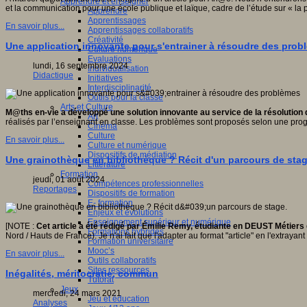
Apprendre et enseigner
et la communication pour une école publique et laïque, cadre de l’étude sur « la 
Apprendre
Apprentissages
En savoir plus...
Apprentissages collaboratifs
Créativité
Une application innovante pour s'entrainer à résoudre des prob
Culture numérique
Evaluations
lundi, 16 septembre 2024
Individualisation
Didactique
Initiatives
Interdisciplinarité
Outils pour la classe
Arts et Culture
M@ths en-vie a développé une solution innovante au service de la résolution 
Art
réalisés par l’enseignant en classe. Les problèmes sont proposés selon une pro
Cinéma
Culture
En savoir plus...
Culture et numérique
Dispositifs de médiation
Une grainothèque en bibliothèque ? Récit d'un parcours de stag
Littérature
Formation
jeudi, 01 août 2024
Compétences professionnelles
Reportages
Dispositifs de formation
E- formation
Enjeux et évolutions
Enseignement supérieur et numérique
[NOTE :
Cet article a été rédigé par Émilie Remy, étudiante en DEUST Métiers
Formations hybrides
Nord / Hauts de France). Je n'ai fait que l'adapter au format "article" en l'extray
Formation universitaire
Mooc’s
En savoir plus...
Outils collaboratifs
Sites ressources
Inégalités, méritocratie, commun
Tutorat
Jeux
mercredi, 24 mars 2021
Jeu et éducation
Analyses