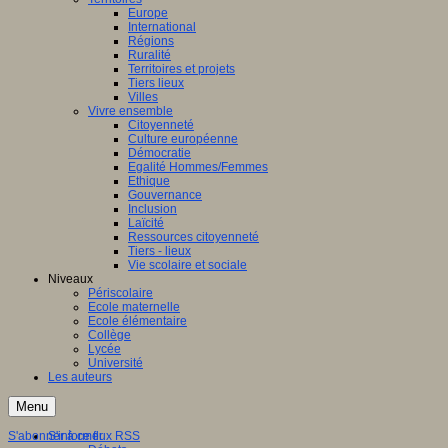
Europe
International
Régions
Ruralité
Territoires et projets
Tiers lieux
Villes
Vivre ensemble
Citoyenneté
Culture européenne
Démocratie
Egalité Hommes/Femmes
Ethique
Gouvernance
Inclusion
Laïcité
Ressources citoyenneté
Tiers - lieux
Vie scolaire et sociale
Niveaux
Périscolaire
Ecole maternelle
Ecole élémentaire
Collège
Lycée
Université
Les auteurs
Menu
S'abonner à ce flux RSS
S'informer