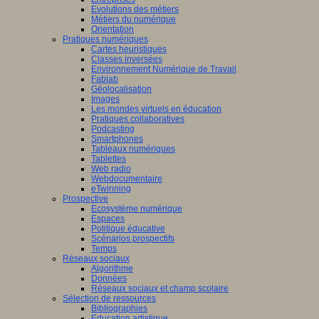
Evolutions des métiers
Métiers du numérique
Orientation
Pratiques numériques
Cartes heuristiques
Classes inversées
Environnement Numérique de Travail
Fablab
Géolocalisation
Images
Les mondes virtuels en éducation
Pratiques collaboratives
Podcasting
Smartphones
Tableaux numériques
Tablettes
Web radio
Webdocumentaire
eTwinning
Prospective
Ecosystème numérique
Espaces
Politique éducative
Scénarios prospectifs
Temps
Réseaux sociaux
Algorithme
Données
Réseaux sociaux et champ scolaire
Sélection de ressources
Bibliographies
Education artistique