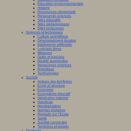
Education environnementale
Histoire
Ressources citoyenneté
Ressources sciences
Sites éducatifs
Sites pédagogiques
Sites ressources
Sciences et techniques
Culture scientifique
Développement durable
Intelligence artificielle
Logiciels libres
Métavers
Outils et logiciels
Réalité augmentée
Ressources sciences
Robotique
Technologies
Société
Acteurs des territoires
Ecole et structure
Economie
Ecosystème éducatif
Génération internet
Handicap
Mondialisation
Normes scolaires
Regards sur l’Ecole
Santé
Société connectée
Territoires et projets
Territoires