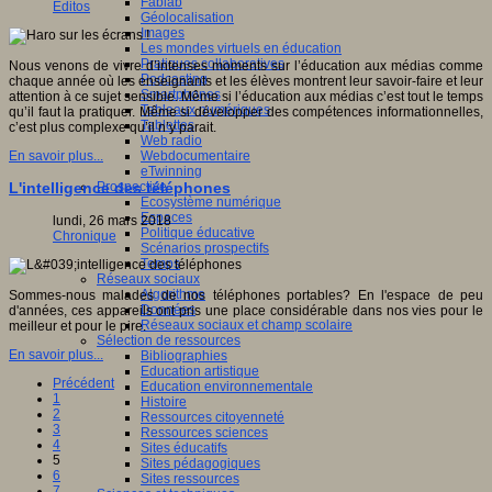
Fablab
Editos
Géolocalisation
Images
Les mondes virtuels en éducation
Pratiques collaboratives
Nous venons de vivre d’intenses moments sur l’éducation aux médias comme
Podcasting
chaque année où les enseignants et les élèves montrent leur savoir-faire et leur
Smartphones
attention à ce sujet sensible. Même si l’éducation aux médias c’est tout le temps
Tableaux numériques
qu’il faut la pratiquer. Même si développer des compétences informationnelles,
Tablettes
c’est plus complexe qu’il n’y parait.
Web radio
Webdocumentaire
En savoir plus...
eTwinning
Prospective
L'intelligence des téléphones
Ecosystème numérique
Espaces
lundi, 26 mars 2018
Politique éducative
Chronique
Scénarios prospectifs
Temps
Réseaux sociaux
Algorithme
Sommes-nous malades de nos téléphones portables? En l'espace de peu
Données
d'années, ces appareils ont pris une place considérable dans nos vies pour le
Réseaux sociaux et champ scolaire
meilleur et pour le pire.
Sélection de ressources
En savoir plus...
Bibliographies
Education artistique
Précédent
Education environnementale
1
Histoire
2
Ressources citoyenneté
3
Ressources sciences
4
Sites éducatifs
5
Sites pédagogiques
6
Sites ressources
7