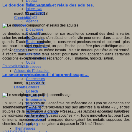
Débats
Faits marquants
Le doudou, compagnon et relais des adultes.
Interviews
Reportages
mardi, 03 juillet 2018
Brèves
Chronique
Agenda
Innover
Didactique
Dispositifs
Le doudou, cet objet transitionnel par excellence connait des destins variés
Pédagogie
selon les enfants. Certains s'en détachent très vite pour entrer dans la cour des
Recherche
grands. D'autres, au contraire, le conservent précieusement et opteront plus
Technologies
tard pour un objet équivalent, un peu fétiche, peut-être plus esthétique que le
Savoir(s)
précédent mais investi du même besoin. Mais le doudou peut être aussi remisé
Analyses
à l'écart, dans un coin tenu secret pour faire son apparition dans certaines
Conférences
occasions exceptionnelles: séparation, deuil, maladie, hospitalisation.
Outils
En savoir plus...
Pratiques
Acteurs de l'éducation
Le smartphone, un outil d’apprentissage…
Animateurs
Chercheurs
Collectivités
lundi, 18 juin 2018
Editeurs
Débats
EdTech
Encadrement
Enseignants
En 1835, les membres de l’Académie de médecine de Lyon se demandaient
Entreprises
solennellement: «
ne risquerons-nous pas des atteintes à la rétine » (..) et des
Etudiants
troubles de la respiration à grande vitesse,(..) les femmes enceintes ballottées
Filières industrielles
ne vont-elles pas faire des fausses couches ?
». Toute innovation fait peur ! Les
Institutionnels
éminents membres de cet aréopage dénonçaient les méfaits supposés des
Médiateurs
chemins de fer qui commençaient à dépasser le 20 km à l’heure !
Parents
Thématiques
En savoir plus...