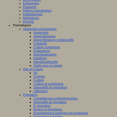
Entreprises
Etudiants
Filières industrielles
Institutionnels
Médiateurs
Parents
Thématiques
Apprendre et enseigner
Apprendre
Apprentissages
Apprentissages collaboratifs
Créativité
Culture numérique
Evaluations
Individualisation
Initiatives
Interdisciplinarité
Outils pour la classe
Arts et Culture
Art
Cinéma
Culture
Culture et numérique
Dispositifs de médiation
Littérature
Formation
Compétences professionnelles
Dispositifs de formation
E- formation
Enjeux et évolutions
Enseignement supérieur et numérique
Formations hybrides