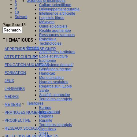
Sciences et techniques
8
Culture scientifique
9
Développement durable
10
Intelligence artificielle
Suivant
Logiciels libres
Métavers
Page 5 sur 13
Outils et logiciels
Réalité augmentée
Ressources sciences
Robotique
THEMATIQUES
Technologies
Société
-
APPRENDRE ET ENSEIGNER
Acteurs des territoires
Ecole et structure
-
ARTS ET CULTURE
Economie
-
EDUCATION AUX MEDIAS
Ecosystème éducatif
Génération internet
-
FORMATION
Handicap
Mondialisation
-
JEUX
Normes scolaires
Regards sur l’Ecole
-
LANGAGES
Santé
Société connectée
-
MEDIAS
Territoires et projets
Territoires
-
METIERS
Europe
International
-
PRATIQUES NUMERIQUES
Régions
-
PROSPECTIVE
Ruralité
Territoires et projets
-
RESEAUX SOCIAUX
Tiers lieux
Villes
-
SELECTION DE RESSOURCES