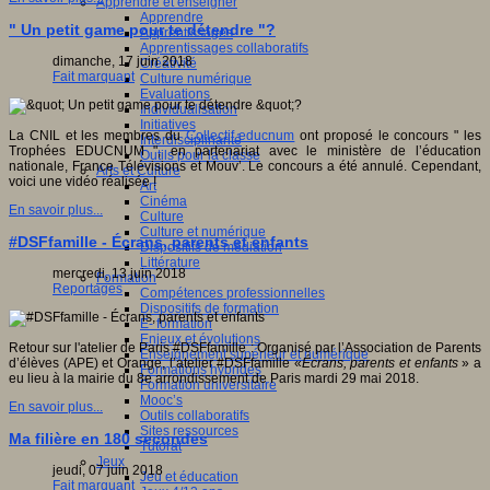
Apprendre et enseigner
Apprendre
" Un petit game pour te détendre "?
Apprentissages
Apprentissages collaboratifs
dimanche, 17 juin 2018
Créativité
Fait marquant
Culture numérique
Evaluations
Individualisation
Initiatives
La CNIL et les membres du
Collectif educnum
ont proposé le concours " les
Interdisciplinarité
Trophées EDUCNUM ", en partenariat avec le ministère de l’éducation
Outils pour la classe
nationale, France Télévisions et Mouv’. Le concours a été annulé. Cependant,
Arts et Culture
voici une vidéo réalisée !
Art
Cinéma
En savoir plus...
Culture
Culture et numérique
#DSFfamille - Écrans, parents et enfants
Dispositifs de médiation
Littérature
mercredi, 13 juin 2018
Formation
Reportages
Compétences professionnelles
Dispositifs de formation
E- formation
Enjeux et évolutions
Retour sur l'atelier de Paris #DSFfamille : Organisé par l’Association de Parents
Enseignement supérieur et numérique
d’élèves (APE) et Orange, l’atelier #DSFfamille «
Écrans, parents et enfants
» a
Formations hybrides
eu lieu à la mairie du 8e arrondissement de Paris mardi 29 mai 2018.
Formation universitaire
Mooc’s
En savoir plus...
Outils collaboratifs
Sites ressources
Ma filière en 180 secondes
Tutorat
Jeux
jeudi, 07 juin 2018
Jeu et éducation
Fait marquant