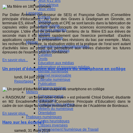
Jeux 4/12 ans
Jeux sérieux
Jeux vidéo
Langages
Par Didier Ambialet (professeur de SES) et Françoise Guillem (Conseillère
Ecriture
principale d'éducation) : Au lycée des Graves à Gradignan en Gironde, en
Humour
terminale ES, élèves , enseignants et CPE se sont lancés dans la fabrication de
Langue orale
capsules vidéo présentant des concepts de sciences économiques ou de
Langues vivantes
sociologie. L'idée était de présenter le contenu de la filière ES aux élèves de
Lecture
seconde mais il est apparu rapidement que l'exercice permettait d'autres
Programmation
applications comme la préparation des révisions du bac par exemple.. Mais,
Médias
les recherches, l'écriture, la réalisation vidéo et la pratique de l'oral sont autant
Compétences informationnelles
d'activités liées au projet qui permettront aux élèves d'aborder les futures
Culture des médias
épreuves de l'examen plus en confiance.
Curation
Droits
En savoir plus...
Education aux médias
Information et nouveaux médias
Un projet d’éducation aux usages du smartphone en collège
Identité numérique
Internet responsable
lundi, 04 juin 2018
Littératie numérique
Reportages
Publication
Réseaux sociaux
Métiers
Entrepreneuriat
« RAISONUM’ : un projet cyber-citoyen » est présenté Chloé Dolivet, étudiante
Entreprises
en M2 Encadrement Educatif (Conseillère Principale d’Education) dans le
Evolutions des métiers
cadre de son stage au collège innovant Clisthène de l’Académie de Bordeaux.
Métiers du numérique
Orientation
En savoir plus...
Pratiques numériques
Cartes heuristiques
Haro sur les écrans !
Classes inversées
Environnement Numérique de Travail
samedi, 31 mars 2018