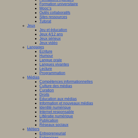
Formation universitaire
Mooc’s
Outils collaboratifs
Sites ressources
Tutorat
Jeux
Jeu et éducation
Jeux 4/12 ans
Jeux sérieux
Jeux vidéo
Langages
Ecriture
Humour
Langue orale
Langues vivantes
Lecture
Programmation
Médias
Compétences informationnelles
Culture des médias
Curation
Droits
Education aux médias
Information et nouveaux médias
Identité numérique
Internet responsable
Littératie numérique
Publication
Réseaux sociaux
Métiers
Entrepreneuriat
Entreprises