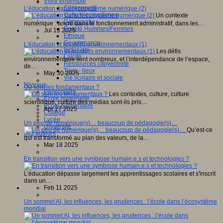
Vivre ensemble
Citoyenneté
L’éducation dans l'écosystème numérique (2)
Culture européenne
Un contexte
Démocratie
numérique : ancré dans le fonctionnement administratif, dans les…
Egalité Hommes/Femmes
Jul 13 2025
Ethique
Gouvernance
L’éducation et les défis environnementaux (1)
Inclusion
Les défis
Laïcité
environnementaux sont nombreux, et l’interdépendance de l’espace,
Ressources citoyenneté
de…
Tiers - lieux
May 30 2025
Vie scolaire et sociale
Niveaux
Où sont les fondamentaux ?
Périscolaire
Les contextes, culture, culture
Ecole maternelle
scientifique, culture des médias sont-ils pris…
Ecole élémentaire
Apr 27 2025
Collège
Lycée
Un peu de numérique(s)… beaucoup de pédagogie(s)…
Université
Qu’est-ce
Les auteurs
qui est transformé au plan des valeurs, de la…
Mar 18 2025
En transition vers une symbiose humain.e.s et technologies ?
L'éducation dépasse largement les apprentissages scolaires et s'inscrit
dans un…
Feb 11 2025
Un sommet AI, les influences, les prudences : l’école dans l’écosystème
mondial