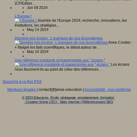
(CF/Editos…
Jun 09 2024
L'Europe !
Journée de l'Europe 2024, recherche, innovations, les
Institutions, les stratégies,…
May 14 2024
Derrière nos écrans : L’aventure de nos écosystèmes
Anne Cordier :
« Malgré les faits scientifiques, le débat autour de…
May 10 2024
Une référence insistante et inappropriée aux " écrans "
Les écrans
nous fascinent-ils au point de créer des références…
Souscrire à ce flux RSS
Mentions légales
| contact[@]anae.education |
Accessibilité : non conforme
© 2023 Educavox, Ecole, pédagogie, enseignement, formation
Creation Sylvie CECI - Sites Internet / Référencement SEO