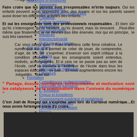
Apprendre et enseigner
Apprendre
Faire croire que les parents sont irresponsables m’irrite toujours
. Oui les
Apprentissages
enfants peuvent aussi apprendre avec des écrans et oui les parents savent
Apprentissages collaboratifs
aussi doser les différentes activités des enfants…
Créativité
Culture numérique
Et oui les enseignants sont des professionnels responsables
…Et bien sûr
Evaluations
qu’ils s’interrogent, qu’ils hésitent, qu’ils dosent, mais ils innovent …Peut-être
Individualisation
même que finalement, je ne devrais pas être énervée, moi qui en principe, le
Initiatives
suis très rarement.
Interdisciplinarité
Outils pour la classe
Car vous savez quoi ? Rien n’arrêtera cette force créatrice. Le
Arts et Culture
numérique est là il permet de créer de jouer, de comprendre,
Art
d’agir, de lire, de s’exprimer, d’exercer son esprit critique à la
Cinéma
condition peut-être que les enseignants soient entendus,
Culture
motivés, accompagnés. Et si cela ne se passe pas au sein de
Culture et numérique
l’école, cela se passera à l’extérieur de l’école dans tous les
Dispositifs de médiation
espaces éducatifs... ou pas.... Et nous augmenterons encore les
Littérature
inégalités…Bien sûr.
Formation
Compétences professionnelles
" Partage, écoute, confiance, enthousiasme et motivation sont
Dispositifs de formation
les catalyseurs de la coéducation dans l’univers du numérique
E- formation
"
Enjeux et évolutions
Enseignement supérieur et numérique
C’est Joël de Rosnay qui s’exprime ainsi lors du Carnaval numérique…Et
Formations hybrides
nous avons fortement envie d’y croire.
Formation universitaire
Mooc’s
Outils collaboratifs
Sites ressources
Tutorat
Jeux
Jeu et éducation