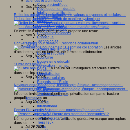
Sciences et techniques
Culture scientifique
Dec 23 2025
Développement durable
Intelligence artificielle
Relier les enjeux technologiques aux valeurs citoyennes et sociales de
Logiciels libres
l’éducation, penser l'éducation de manière systémique
Métavers
Outils et logiciels
Réalité augmentée
En cette fin d’année 2025, je vous propose une revue…
Ressources sciences
Nov 01 2025
Robotique
Technologies
Conversations pour demain : L’esprit de collaboration
Société
Les articles
Acteurs des territoires
d’octobre mettent en lumière une forme de collaboration…
Ecole et structure
Sep 18 2025
Economie
Ecosystème éducatif
" Entre nos mains..."
Génération internet
À l’heure où l’intelligence artificielle s’infiltre
Handicap
dans tous les pans…
Mondialisation
Sep 10 2025
Normes scolaires
Regards sur l’Ecole
Naviguer entre pédagogie, technologie, éthique...accompagnement...
Santé
Société connectée
Influence invisible des algorithmes, privatisation rampante, fracture
Territoires et projets
géopolitique avec un…
Territoires
Aug 30 2025
Europe
International
Penser l’Université à l’heure des machines "pensantes" ?
Régions
Ruralité
Territoires et projets
L’émergence de l’intelligence artificielle générative marque une rupture
Tiers lieux
dans les…
Villes
Jul 22 2025