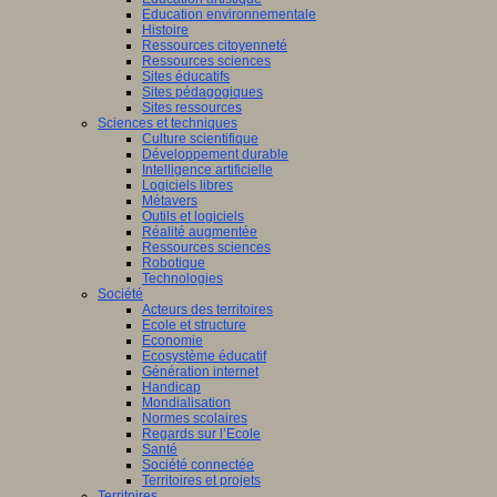
Education environnementale
Histoire
Ressources citoyenneté
Ressources sciences
Sites éducatifs
Sites pédagogiques
Sites ressources
Sciences et techniques
Culture scientifique
Développement durable
Intelligence artificielle
Logiciels libres
Métavers
Outils et logiciels
Réalité augmentée
Ressources sciences
Robotique
Technologies
Société
Acteurs des territoires
Ecole et structure
Economie
Ecosystème éducatif
Génération internet
Handicap
Mondialisation
Normes scolaires
Regards sur l’Ecole
Santé
Société connectée
Territoires et projets
Territoires