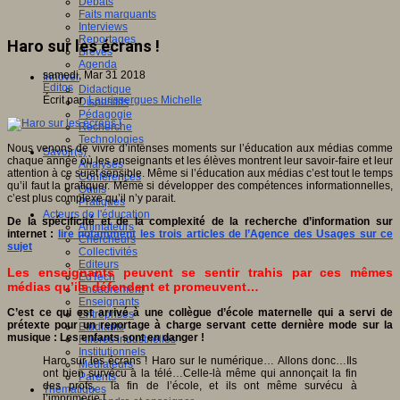
Débats
Faits marquants
Interviews
Reportages
Haro sur les écrans !
Brèves
Agenda
samedi, Mar 31 2018
Innover
Editos
Didactique
Écrit par
Laurissergues Michelle
Dispositifs
Pédagogie
Recherche
Technologies
Nous venons de vivre d’intenses moments sur l’éducation aux médias comme
Savoir(s)
chaque année où les enseignants et les élèves montrent leur savoir-faire et leur
Analyses
attention à ce sujet sensible. Même si l’éducation aux médias c’est tout le temps
Conférences
qu’il faut la pratiquer. Même si développer des compétences informationnelles,
Outils
c’est plus complexe qu’il n’y parait.
Pratiques
Acteurs de l'éducation
De la spécificité et de la complexité de la recherche d’information sur
Animateurs
internet :
lire notamment les trois articles de l’Agence des Usages sur ce
Chercheurs
sujet
Collectivités
Editeurs
Les enseignants peuvent se sentir trahis par ces mêmes
EdTech
médias qu’ils défendent et promeuvent…
Encadrement
Enseignants
C’est ce qui est arrivé à une collègue d’école maternelle qui a servi de
Entreprises
prétexte pour un reportage à charge servant cette dernière mode sur la
Etudiants
musique : Les enfants sont en danger !
Filières industrielles
Institutionnels
Haro sur les écrans ! Haro sur le numérique… Allons donc…Ils
Médiateurs
ont bien survécu à la télé…Celle-là même qui annonçait la fin
Parents
des profs, la fin de l’école, et ils ont même survécu à
Thématiques
l’imprimerie !