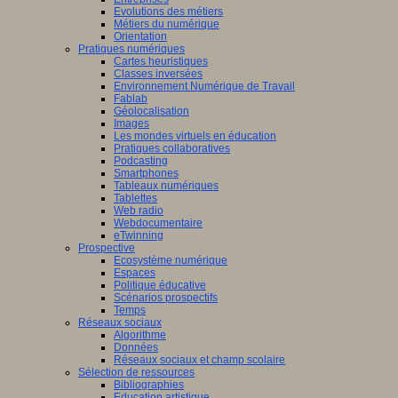
Evolutions des métiers
Métiers du numérique
Orientation
Pratiques numériques
Cartes heuristiques
Classes inversées
Environnement Numérique de Travail
Fablab
Géolocalisation
Images
Les mondes virtuels en éducation
Pratiques collaboratives
Podcasting
Smartphones
Tableaux numériques
Tablettes
Web radio
Webdocumentaire
eTwinning
Prospective
Ecosystème numérique
Espaces
Politique éducative
Scénarios prospectifs
Temps
Réseaux sociaux
Algorithme
Données
Réseaux sociaux et champ scolaire
Sélection de ressources
Bibliographies
Education artistique