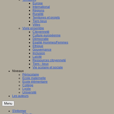
Europe
International
Régions
Ruralité
Territoires et projets
Tiers lieux
Villes
Vivre ensemble
Citoyenneté
Culture européenne
Démocratie
Egalité Hommes/Femmes
Ethique
Gouvernance
Inclusion
Laïcité
Ressources citoyenneté
Tiers - lieux
Vie scolaire et sociale
Niveaux
Périscolaire
Ecole maternelle
Ecole élémentaire
Collège
Lycée
Université
Les auteurs
Menu
S'informer