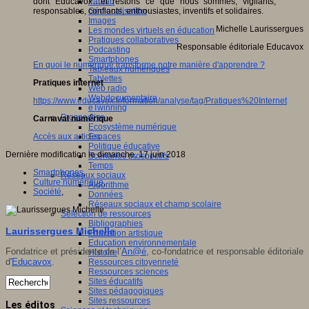
Fablab
dont Educavox…et restons ce que nous sommes, vigilants,
Géolocalisation
responsables, confiants, enthousiastes, inventifs et solidaires.
Images
Michelle Laurissergues
Les mondes virtuels en éducation
Pratiques collaboratives
Responsable éditoriale Educavox
Podcasting
Smartphones
En quoi le numérique transforme notre manière d'apprendre ?
Tableaux numériques
Tablettes
Pratiques internet
Web radio
Webdocumentaire
https://www.educavox.fr/formation/analyse/tag/Pratiques%20Internet
eTwinning
Prospective
Carnaval numérique
Ecosystème numérique
Espaces
Accès aux articles
Politique éducative
Dernière modification le dimanche, 17 juin 2018
Scénarios prospectifs
Temps
Smartphones
,
Réseaux sociaux
Culture numérique
,
Algorithme
Société
,
Données
Réseaux sociaux et champ scolaire
Sélection de ressources
Bibliographies
Laurissergues Michelle
Education artistique
Education environnementale
Fondatrice et présidente de l’
An@é
, co-fondatrice et responsable éditoriale
Histoire
d'
Educavox
.
Ressources citoyenneté
Ressources sciences
Sites éducatifs
Sites pédagogiques
Sites ressources
Les éditos