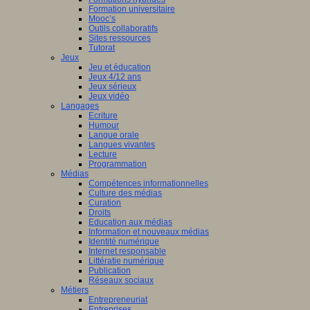
Formation universitaire
Mooc’s
Outils collaboratifs
Sites ressources
Tutorat
Jeux
Jeu et éducation
Jeux 4/12 ans
Jeux sérieux
Jeux vidéo
Langages
Ecriture
Humour
Langue orale
Langues vivantes
Lecture
Programmation
Médias
Compétences informationnelles
Culture des médias
Curation
Droits
Education aux médias
Information et nouveaux médias
Identité numérique
Internet responsable
Littératie numérique
Publication
Réseaux sociaux
Métiers
Entrepreneuriat
Entreprises