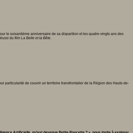
our le soixantième anniversaire de sa disparition et les quatre-vingts ans des
réussi du film
La Belle et la Bête
.
pour particularité de couvrir un territoire transfrontalier de la Région des Hauts-de-
ligence Artificielle, qu’est devenue Petite Poucette ? », nous invite à explorer