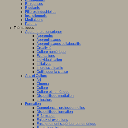
Entreprises
Etudiants
Filières industrielles
Institutionnels
Médiateurs
Parents
Thématiques
Apprendre et enseigner
Apprendre
Apprentissages
Apprentissages collaboratifs
Créativité
Culture numérique
Evaluations
Individualisation
Initiatives
Interdisciplinarité
Outils pour la classe
Arts et Culture
Art
Cinéma
Culture
Culture et numérique
Dispositifs de médiation
Littérature
Formation
Compétences professionnelles
Dispositifs de formation
E- formation
Enjeux et évolutions
Enseignement supérieur et numérique
Formations hybrides