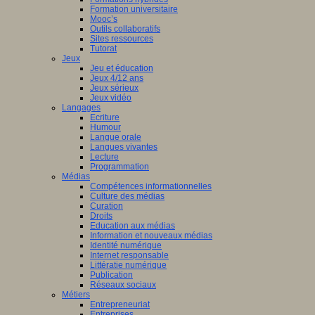
Formation universitaire
Mooc’s
Outils collaboratifs
Sites ressources
Tutorat
Jeux
Jeu et éducation
Jeux 4/12 ans
Jeux sérieux
Jeux vidéo
Langages
Ecriture
Humour
Langue orale
Langues vivantes
Lecture
Programmation
Médias
Compétences informationnelles
Culture des médias
Curation
Droits
Education aux médias
Information et nouveaux médias
Identité numérique
Internet responsable
Littératie numérique
Publication
Réseaux sociaux
Métiers
Entrepreneuriat
Entreprises