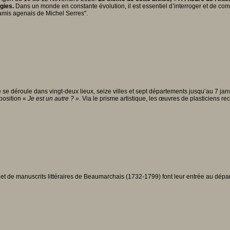
gies.
Dans un monde en constante évolution, il est essentiel d’interroger et de co
 amis agenais de Michel Serres".
 déroule dans vingt-deux lieux, seize villes et sept départements jusqu’au 7 janvier
position «
Je est un autre ? »
. Via le prisme artistique, les œuvres de plasticiens 
t de manuscrits littéraires de Beaumarchais (1732-1799) font leur entrée au dépar