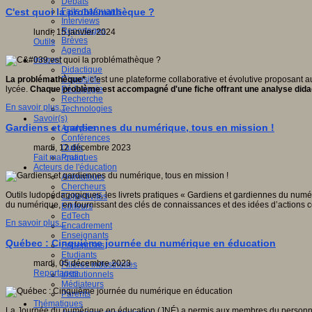
Débats
Faits marquants
C'est quoi la problémathèque ?
Interviews
Reportages
lundi, 15 janvier 2024
Brèves
Outils
Agenda
Innover
Didactique
Dispositifs
La problémathèque*
, c’est une plateforme collaborative et évolutive proposant
Pédagogie
lycée.
Chaque problème est accompagné d'une fiche offrant une analyse didactiq
Recherche
En savoir plus...
Technologies
Savoir(s)
Gardiens et gardiennes du numérique, tous en mission !
Analyses
Conférences
Outils
mardi, 12 décembre 2023
Pratiques
Fait marquant
Acteurs de l'éducation
Animateurs
Chercheurs
Outils ludopédagogiques, les livrets pratiques « Gardiens et gardiennes du numé
Collectivités
du numérique, en fournissant des clés de connaissances et des idées d’actions c
Editeurs
EdTech
En savoir plus...
Encadrement
Enseignants
Québec : Cinquième journée du numérique en éducation
Entreprises
Etudiants
mardi, 05 décembre 2023
Filières industrielles
Reportages
Institutionnels
Médiateurs
Parents
Thématiques
La Journée du numérique en éducation (JNÉ) a permis aux membres du personnel s