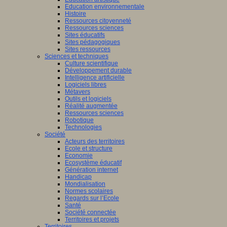
Education environnementale
Histoire
Ressources citoyenneté
Ressources sciences
Sites éducatifs
Sites pédagogiques
Sites ressources
Sciences et techniques
Culture scientifique
Développement durable
Intelligence artificielle
Logiciels libres
Métavers
Outils et logiciels
Réalité augmentée
Ressources sciences
Robotique
Technologies
Société
Acteurs des territoires
Ecole et structure
Economie
Ecosystème éducatif
Génération internet
Handicap
Mondialisation
Normes scolaires
Regards sur l’Ecole
Santé
Société connectée
Territoires et projets
Territoires