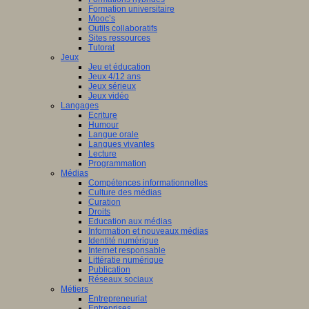
Formation universitaire
Mooc’s
Outils collaboratifs
Sites ressources
Tutorat
Jeux
Jeu et éducation
Jeux 4/12 ans
Jeux sérieux
Jeux vidéo
Langages
Ecriture
Humour
Langue orale
Langues vivantes
Lecture
Programmation
Médias
Compétences informationnelles
Culture des médias
Curation
Droits
Education aux médias
Information et nouveaux médias
Identité numérique
Internet responsable
Littératie numérique
Publication
Réseaux sociaux
Métiers
Entrepreneuriat
Entreprises