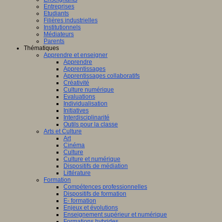
Entreprises
Etudiants
Filières industrielles
Institutionnels
Médiateurs
Parents
Thématiques
Apprendre et enseigner
Apprendre
Apprentissages
Apprentissages collaboratifs
Créativité
Culture numérique
Evaluations
Individualisation
Initiatives
Interdisciplinarité
Outils pour la classe
Arts et Culture
Art
Cinéma
Culture
Culture et numérique
Dispositifs de médiation
Littérature
Formation
Compétences professionnelles
Dispositifs de formation
E- formation
Enjeux et évolutions
Enseignement supérieur et numérique
Formations hybrides