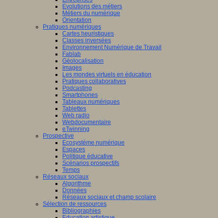
Evolutions des métiers
Métiers du numérique
Orientation
Pratiques numériques
Cartes heuristiques
Classes inversées
Environnement Numérique de Travail
Fablab
Géolocalisation
Images
Les mondes virtuels en éducation
Pratiques collaboratives
Podcasting
Smartphones
Tableaux numériques
Tablettes
Web radio
Webdocumentaire
eTwinning
Prospective
Ecosystème numérique
Espaces
Politique éducative
Scénarios prospectifs
Temps
Réseaux sociaux
Algorithme
Données
Réseaux sociaux et champ scolaire
Sélection de ressources
Bibliographies
Education artistique