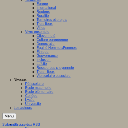
Europe
International
Régions
Ruralité
Territoires et projets
Tiers lieux
Villes
Vivre ensemble
Citoyenneté
Culture européenne
Démocratie
Egalité Hommes/Femmes
Ethique
Gouvernance
Inclusion
Laïcité
Ressources citoyenneté
Tiers - lieux
Vie scolaire et sociale
Niveaux
Périscolaire
Ecole maternelle
Ecole élémentaire
Collège
Lycée
Université
Les auteurs
Menu
S'abonner à ce flux RSS
S'informer