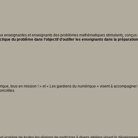
 aux enseignantes et enseignants des problèmes mathématiques stimulants, conçus à 
ue du problème dans l’objectif d'outiller les enseignants dans la préparation d
rique, tous en mission ! » et « Les gardiens du numérique » visent à accompagner l
oncrètes.
colaire de toutes les régions de participer à divers ateliers visant le développ