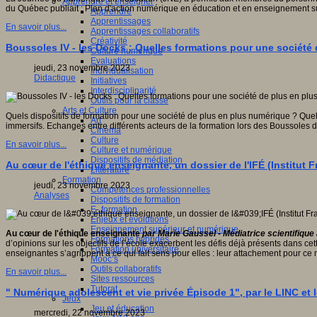
Apprendre et enseigner
du Québec publiait : Plan d'action numérique en éducation et en enseignement su
Apprendre
Apprentissages
En savoir plus...
Apprentissages collaboratifs
Créativité
Boussoles IV - les Docks : Quelles formations pour une société
Culture numérique
Evaluations
jeudi, 23 novembre 2023
Individualisation
Didactique
Initiatives
Interdisciplinarité
Outils pour la classe
Arts et Culture
Quels dispositifs de formation pour une société de plus en plus numérique ? Quel
Art
immersifs. Echanges entre différents acteurs de la formation lors des Boussoles 
Cinéma
Culture
En savoir plus...
Culture et numérique
Dispositifs de médiation
Au cœur de l'éthique enseignante, un dossier de l'IFÉ (Institut F
Littérature
Formation
jeudi, 23 novembre 2023
Compétences professionnelles
Analyses
Dispositifs de formation
E- formation
Enjeux et évolutions
Enseignement supérieur et numérique
Au cœur de l'éthique enseignante
par Marie Gaussel -
Médiatrice scientifique 
Formations hybrides
d’opinions sur les objectifs de l’école exacerbent les défis déjà présents da
Formation universitaire
enseignantes s’agrippent à ce qui fait sens pour elles : leur attachement pour ce m
Mooc’s
Outils collaboratifs
En savoir plus...
Sites ressources
Tutorat
" Numérique adolescent et vie privée Épisode 1", par le LINC et
Jeux
Jeu et éducation
mercredi, 22 novembre 2023