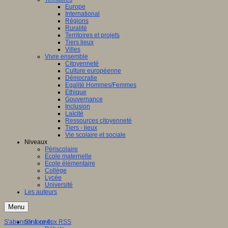
Europe
International
Régions
Ruralité
Territoires et projets
Tiers lieux
Villes
Vivre ensemble
Citoyenneté
Culture européenne
Démocratie
Egalité Hommes/Femmes
Ethique
Gouvernance
Inclusion
Laïcité
Ressources citoyenneté
Tiers - lieux
Vie scolaire et sociale
Niveaux
Périscolaire
Ecole maternelle
Ecole élémentaire
Collège
Lycée
Université
Les auteurs
Menu
S'abonner à ce flux RSS
S'informer