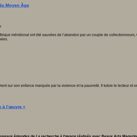
 du Moyen Âge
 gothique méridional ont été sauvées de l’abandon par un couple de collectionneur
nées.
vient sur son enfance marquée par la violence et la pauvreté. Il tutoie le lecteur et on
e à l’œuvre »
q nouveaux épisodes de
La recherche à l’œuvre
réalisés avec Beaux Arts Magazin