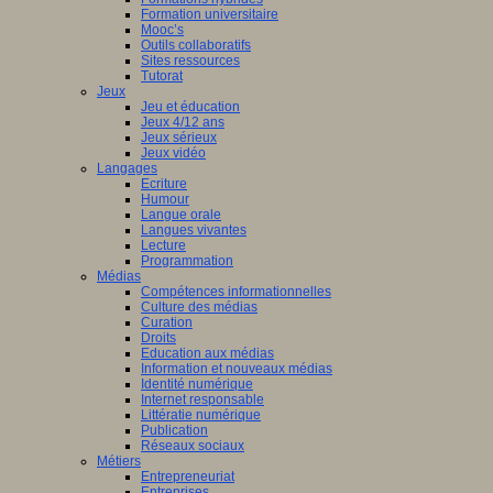
Formation universitaire
Mooc’s
Outils collaboratifs
Sites ressources
Tutorat
Jeux
Jeu et éducation
Jeux 4/12 ans
Jeux sérieux
Jeux vidéo
Langages
Ecriture
Humour
Langue orale
Langues vivantes
Lecture
Programmation
Médias
Compétences informationnelles
Culture des médias
Curation
Droits
Education aux médias
Information et nouveaux médias
Identité numérique
Internet responsable
Littératie numérique
Publication
Réseaux sociaux
Métiers
Entrepreneuriat
Entreprises