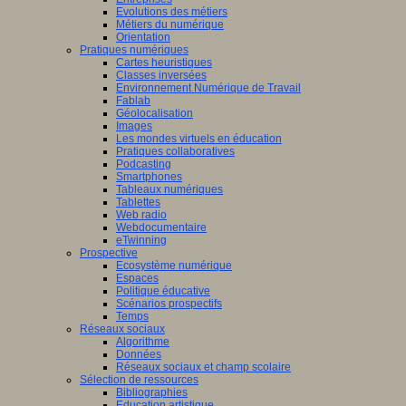
Evolutions des métiers
Métiers du numérique
Orientation
Pratiques numériques
Cartes heuristiques
Classes inversées
Environnement Numérique de Travail
Fablab
Géolocalisation
Images
Les mondes virtuels en éducation
Pratiques collaboratives
Podcasting
Smartphones
Tableaux numériques
Tablettes
Web radio
Webdocumentaire
eTwinning
Prospective
Ecosystème numérique
Espaces
Politique éducative
Scénarios prospectifs
Temps
Réseaux sociaux
Algorithme
Données
Réseaux sociaux et champ scolaire
Sélection de ressources
Bibliographies
Education artistique