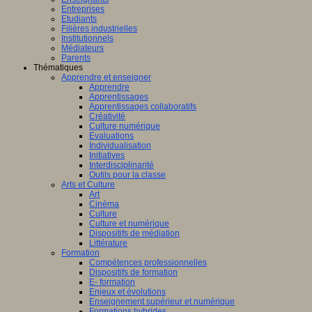
Entreprises
Etudiants
Filières industrielles
Institutionnels
Médiateurs
Parents
Thématiques
Apprendre et enseigner
Apprendre
Apprentissages
Apprentissages collaboratifs
Créativité
Culture numérique
Evaluations
Individualisation
Initiatives
Interdisciplinarité
Outils pour la classe
Arts et Culture
Art
Cinéma
Culture
Culture et numérique
Dispositifs de médiation
Littérature
Formation
Compétences professionnelles
Dispositifs de formation
E- formation
Enjeux et évolutions
Enseignement supérieur et numérique
Formations hybrides