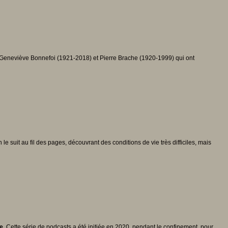
s, Geneviève Bonnefoi (1921-2018) et Pierre Brache (1920-1999) qui ont
 le suit au fil des pages, découvrant des conditions de vie très difficiles, mais
e.
Cette série de podcasts a été initiée en 2020, pendant le confinement, pour