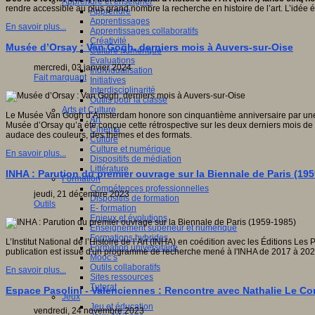
Apprendre et enseigner
rendre accessible au plus grand nombre la recherche en histoire de l’art. L’idée 
Apprendre
Apprentissages
En savoir plus...
Apprentissages collaboratifs
Créativité
Musée d’Orsay : Van Gogh, derniers mois à Auvers-sur-Oise
Culture numérique
Evaluations
mercredi, 03 janvier 2024
Individualisation
Fait marquant
Initiatives
Interdisciplinarité
Outils pour la classe
Arts et Culture
Le Musée Van Gogh d’Amsterdam honore son cinquantième anniversaire par une gra
Art
Musée d’Orsay qu’a été conçue cette rétrospective sur les deux derniers mois de 
Cinéma
audace des couleurs, des thèmes et des formats.
Culture
Culture et numérique
En savoir plus...
Dispositifs de médiation
Littérature
INHA : Parution du premier ouvrage sur la Biennale de Paris (19
Formation
Compétences professionnelles
jeudi, 21 décembre 2023
Dispositifs de formation
Outils
E- formation
Enjeux et évolutions
Enseignement supérieur et numérique
Formations hybrides
L’Institut National de l’Histoire de l’Art (INHA) en coédition avec les Éditions L
Formation universitaire
publication est issue d'un programme de recherche mené à l'INHA de 2017 à 202
Mooc’s
Outils collaboratifs
En savoir plus...
Sites ressources
Tutorat
Espace Pasolini - Valenciennes : Rencontre avec Nathalie Le Co
Jeux
Jeu et éducation
vendredi, 24 novembre 2023