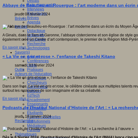
Débats
Faits marquants
Abbaye de Beaulieu-en-Rouergue : l’art moderne dans un écrin
Interviews
Reportages
jeudi, 08 février 2024
Brèves
Brèves
Agenda
Innover
Didactique
Dispositifs
A Ginals, dans le Tarn-et-Garonne, l’abbaye cistercienne et son église de style
Pédagogie
également créé un Centre d’art contemporain, le premier de la Région Midi-Pyré
Recherche
En savoir plus...
Technologies
Savoir(s)
« La Vie en gris et rose », l’enfance de Takeshi Kitano
Analyses
Conférences
Outils
samedi, 03 février 2024
Pratiques
Outils
Acteurs de l'éducation
Animateurs
Chercheurs
Dans son livre,
La Vie en gris et rose
, le célèbre cinéaste aux multiples talents re
Collectivités
surtout les ressources de son imaginaire et de sa créativité.
Editeurs
EdTech
En savoir plus...
Encadrement
Enseignants
Podcasts de l’Institut National d’Histoire de l’Art : « La recherch
Entreprises
Etudiants
jeudi, 18 janvier 2024
Filières industrielles
Recherche
Institutionnels
Médiateurs
Parents
Thématiques
Dès le 6 février 2024, l’Institut National d’Histoire de l’Art (INHA) lance cin