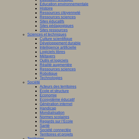
Education environnementale
Histoire
Ressources citoyenneté
Ressources sciences
Sites éducatifs
Sites pédagogiques
Sites ressources
Sciences et techniques
Culture scientifique
Développement durable
Intelligence artificielle
Logiciels libres
Métavers
Outils et logiciels
Réalité augmentée
Ressources sciences
Robotique
Technologies
Société
Acteurs des territoires
Ecole et structure
Economie
Ecosystème éducatif
Génération internet
Handicap
Mondialisation
Normes scolaires
Regards sur l’Ecole
Santé
Société connectée
Territoires et projets
Territoires