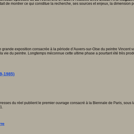
était de montrer ce qui constitue la recherche, ses sources et enjeux, la dimension
nde exposition consacrée à la période d’Auvers-sur-Oise du peintre Vincent van Go
la vie du peintre. Longtemps méconnue cette ultime phase a pourtant été très produ
59-1985)
es Presses du réel publient le premier ouvrage consacré à la Biennale de Paris, sous
1.
rre