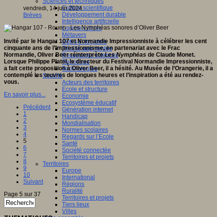
Sciences et techniques
Culture scientifique
vendredi, 14 juin 2024
Développement durable
Brèves
Intelligence artificielle
Logiciels libres
Métavers
Invité par le Hangar 107 et Normandie Impressionniste à célébrer les cent
Outils et logiciels
cinquante ans de l’Impressionnisme, en partenariat avec le Frac
Réalité augmentée
Normandie, Oliver Beer réinterprète
Les Nymphéas
de Claude Monet.
Ressources sciences
Lorsque Philippe Platel, le directeur du Festival Normandie Impressionniste,
Robotique
a fait cette proposition à Oliver Beer, il a hésité. Au Musée de l’Orangerie, il a
Technologies
contemplé les œuvres de longues heures et l’inspiration a été au rendez-
Société
vous.
Acteurs des territoires
Ecole et structure
En savoir plus...
Economie
Ecosystème éducatif
Précédent
Génération internet
1
Handicap
2
Mondialisation
3
Normes scolaires
4
Regards sur l’Ecole
5
Santé
6
Société connectée
7
Territoires et projets
8
Territoires
9
Europe
10
International
Suivant
Régions
Ruralité
Page 5 sur 37
Territoires et projets
Tiers lieux
Villes