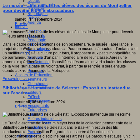
Débats
Faits marquants
Le musée Fabre recrute les élèves des écoles de Montpellier
Interviews
pour devenir leurs ambassadeurs
Reportages
Brèves
samedi, 14 septembre 2024
Agenda
Brèves
Innover
Didactique
Dispositifs
Pédagogie
Recherche
Dans le cadre des célébrations de son bicentenaire, le musée Fabre lance le
Technologies
projet des « Enfants ambassadeurs ». Pour un musée « à hauteur d’enfants » et
Savoir(s)
un meilleur accès à la culture pour tous, il proposera aux petits montpelliérains
Analyses
de parrainer une œuvre d’art par l’intermédiaire de leur classe. Après une
Conférences
année d'expérimentation, le dispositif est désormais ouvert à toutes les classes
Outils
de la Ville, sur la base du volontariat, à partir de la rentrée. Il sera ensuite
Pratiques
étendu aux communes de la Métropole.
Acteurs de l'éducation
En savoir plus...
Animateurs
Chercheurs
Bibliothèque Humaniste de Sélestat : Exposition inattendue
Collectivités
Editeurs
sur l’escrime
EdTech
Encadrement
vendredi, 06 septembre 2024
Enseignants
Brèves
Entreprises
Etudiants
Filières industrielles
Institutionnels
Le Traité d’escrime de Joachim Meyer issu de la collection permanente de la
Médiateurs
Bibliothèque Humaniste de Sélestat dans le Bas-Rhin est un des fils
Parents
conducteurs de l’exposition En garde ! consacrée à l’escrime et à
Thématiques
l’appropriation de cette discipline par les artistes. Le parcours est aussi un clin