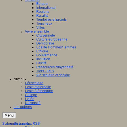
Europe
International
Régions
Ruralité
Territoires et projets
Tiers lieux
Villes
Vivre ensemble
Citoyenneté
Culture européenne
Démocratie
Egalité Hommes/Femmes
Ethique
Gouvernance
Inclusion
Laïcité
Ressources citoyenneté
Tiers - lieux
Vie scolaire et sociale
Niveaux
Périscolaire
Ecole maternelle
Ecole élémentaire
Collège
Lycée
Université
Les auteurs
Menu
S'abonner à ce flux RSS
S'informer