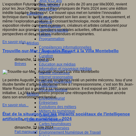
Jeux 4/12 ans
L’exposition Futurotextiles, lancée il y a près de 20 ans par lille3000, revient
Jeux sérieux
pour les Jeux Olympiques et Paralympiques de Paris 2024 avec une édition
Jeux vidéo
inédite baptisée Textimoov!. Ce nouvel opus met en lumière l’innovation
Langages
technique dans le textile en explorant son lien avec le sport, le mouvement, et
Ecriture
même l’exploration spatiale. En croisant technologie, mode et art, cette
Humour
exposition révèle comment ingénieurs, créateurs et artistes collaborent pour
Langue orale
répondre aux grandes questions sociétales actuelles, offrant ainsi des
Langues vivantes
perspectives et des créations inattendues et inspirantes.
Lecture
Programmation
En savoir plus...
Médias
Compétences informationnelles
Trouville-sur-Mer : Augustin Rouart à la Villa Montebello
Culture des médias
Curation
dimanche, 11 août 2024
Droits
Brèves
Education aux médias
Information et nouveaux médias
Identité numérique
Internet responsable
Le peintre Augustin Rouart est longtemps resté un peintre méconnu. Issu d’une
Littératie numérique
illustre famille d’artistes étroitement liée à l’impressionnisme, c’est son fils Jean-
Publication
Marie Rouart qui a œuvré à sa reconnaissance. Il est exposé en 1987, à son
Réseaux sociaux
initiative. La Villa Montebello propose une rétrospective thématique ancrée
Métiers
dans son environnement familial.
Entrepreneuriat
Entreprises
En savoir plus...
Evolutions des métiers
Métiers du numérique
État de la situation sur les impacts sociétaux de l'intelligence
Orientation
artificielle et du numérique - 2024
Pratiques numériques
Cartes heuristiques
dimanche, 23 juin 2024
Classes inversées
Fait marquant
Environnement Numérique de Travail