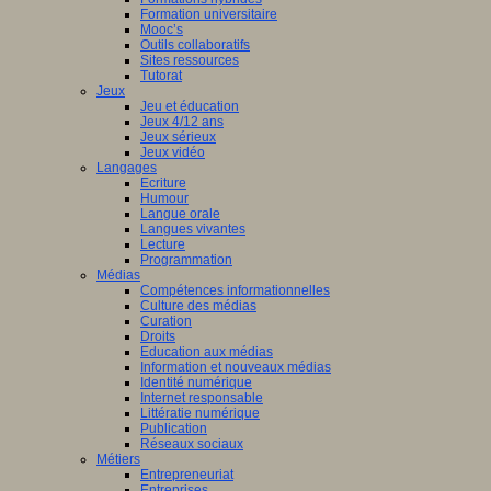
Formation universitaire
Mooc’s
ique,
Outils collaboratifs
urées
Sites ressources
Tutorat
Jeux
Jeu et éducation
Jeux 4/12 ans
Jeux sérieux
Jeux vidéo
Langages
rche
Ecriture
Humour
a
Langue orale
Langues vivantes
Lecture
Programmation
tion,
Médias
Compétences informationnelles
l
Culture des médias
Curation
i,
Droits
ue
Education aux médias
Information et nouveaux médias
Identité numérique
rnance,
Internet responsable
Littératie numérique
Publication
Réseaux sociaux
Métiers
s,
Entrepreneuriat
Entreprises