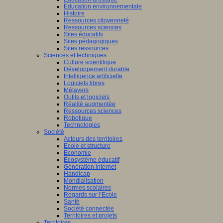
Education environnementale
Histoire
Ressources citoyenneté
Ressources sciences
Sites éducatifs
Sites pédagogiques
Sites ressources
Sciences et techniques
Culture scientifique
Développement durable
Intelligence artificielle
Logiciels libres
Métavers
Outils et logiciels
Réalité augmentée
Ressources sciences
Robotique
Technologies
Société
Acteurs des territoires
Ecole et structure
Economie
Ecosystème éducatif
Génération internet
Handicap
Mondialisation
Normes scolaires
Regards sur l’Ecole
Santé
Société connectée
Territoires et projets
Territoires