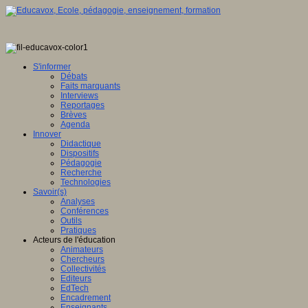
r,
ervatoire
ational
S'informer
Débats
Faits marquants
ts
Interviews
aux
Reportages
Brèves
ligence
Agenda
Innover
ielle
Didactique
Dispositifs
Pédagogie
Recherche
ique
Technologies
IA)
Savoir(s)
Analyses
Conférences
t
Outils
Pratiques
Acteurs de l'éducation
Animateurs
Chercheurs
t
Collectivités
Editeurs
EdTech
Encadrement
ion
Enseignants