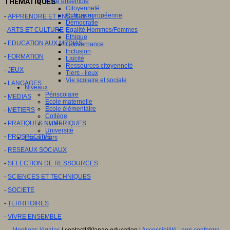
THEMATIQUES
Vivre ensemble
Citoyenneté
Culture européenne
-
APPRENDRE ET ENSEIGNER
Démocratie
-
ARTS ET CULTURE
Egalité Hommes/Femmes
Ethique
-
EDUCATION AUX MEDIAS
Gouvernance
Inclusion
-
FORMATION
Laïcité
Ressources citoyenneté
-
JEUX
Tiers - lieux
Vie scolaire et sociale
-
LANGAGES
Niveaux
Périscolaire
-
MEDIAS
Ecole maternelle
Ecole élémentaire
-
METIERS
Collège
-
PRATIQUES NUMERIQUES
Lycée
Université
-
PROSPECTIVE
Les auteurs
-
RESEAUX SOCIAUX
-
SELECTION DE RESSOURCES
-
SCIENCES ET TECHNIQUES
-
SOCIETE
-
TERRITOIRES
-
VIVRE ENSEMBLE
Mentions légales
| contact[@]anae.education |
Accessibilité : non conforme