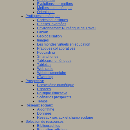
Evolutions des métiers
tion
Métiers du numérique
Orientation
gique
.
Pratiques numériques
Cartes heuristiques
nement
Classes inversées
Environnement Numérique de Travail
ment
Fablab
Géolocalisation
Images
t
Les mondes virtuels en éducation
Pratiques collaboratives
ible
Podcasting
Smartphones
Tableaux numériques
be.
Tablettes
Web radio
Webdocumentaire
eTwinning
Prospective
Ecosystème numérique
Espaces
Politique éducative
/www.obvia.ca/qui-
Scénarios prospectifs
s-
Temps
Réseaux sociaux
Algorithme
Données
Réseaux sociaux et champ scolaire
Sélection de ressources
Bibliographies
Education artistique