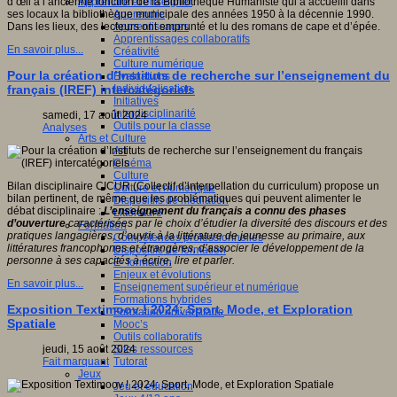
Apprendre et enseigner
d’œil à l’ancienne fonction de la Bibliothèque Humaniste qui a accueilli dans
Apprendre
ses locaux la bibliothèque municipale des années 1950 à la décennie 1990.
Apprentissages
Dans les lieux, des lecteurs ont emprunté et lu des romans de cape et d’épée.
Apprentissages collaboratifs
En savoir plus...
Créativité
Culture numérique
Pour la création d’Instituts de recherche sur l’enseignement du
Evaluations
Individualisation
français (IREF) intercatégoriels
Initiatives
Interdisciplinarité
samedi, 17 août 2024
Outils pour la classe
Analyses
Arts et Culture
Art
Cinéma
Culture
Bilan disciplinaire CICUR (Collectif d’interpellation du curriculum) propose un
Culture et numérique
bilan pertinent, de même que les problématiques qui peuvent alimenter le
Dispositifs de médiation
débat disciplinaire :
L’enseignement du français a connu des phases
Littérature
d’ouverture
caractérisées par le choix d’étudier la diversité des discours et des
Formation
pratiques langagières, d’ouvrir à la littérature de jeunesse au primaire, aux
Compétences professionnelles
littératures francophones et étrangères, d’associer le développement de la
Dispositifs de formation
personne à ses capacités à écrire, lire et parler.
E- formation
Enjeux et évolutions
En savoir plus...
Enseignement supérieur et numérique
Formations hybrides
Exposition Textimoov ! 2024: Sport, Mode, et Exploration
Formation universitaire
Spatiale
Mooc’s
Outils collaboratifs
Sites ressources
jeudi, 15 août 2024
Tutorat
Fait marquant
Jeux
Jeu et éducation