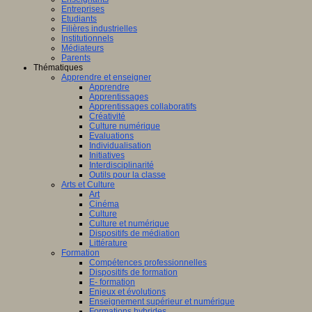
Entreprises
Etudiants
Filières industrielles
ts
Institutionnels
taux
Médiateurs
Parents
Thématiques
lligence
Apprendre et enseigner
ielle
Apprendre
Apprentissages
Apprentissages collaboratifs
Créativité
rique
,
Culture numérique
Evaluations
Individualisation
t
Initiatives
Interdisciplinarité
Outils pour la classe
Arts et Culture
Art
Cinéma
issances
Culture
les
Culture et numérique
Dispositifs de médiation
Littérature
Formation
ts
Compétences professionnelles
aux
Dispositifs de formation
E- formation
Enjeux et évolutions
Enseignement supérieur et numérique
Formations hybrides