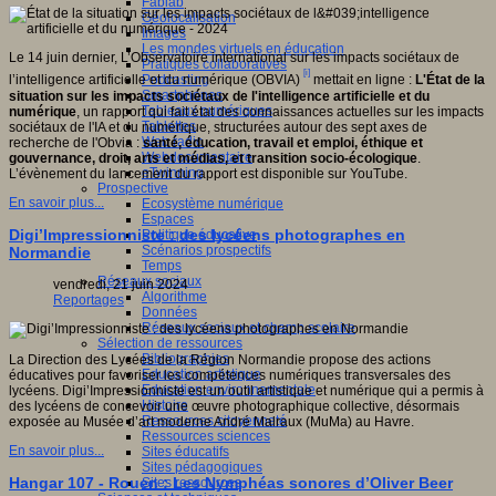
Fablab
Géolocalisation
Images
Les mondes virtuels en éducation
Le 14 juin dernier, L’Observatoire international sur les impacts sociétaux de
Pratiques collaboratives
[i]
Podcasting
l’intelligence artificielle et du numérique (OBVIA)
mettait en ligne :
L'État de la
Smartphones
situation sur les impacts sociétaux de l'intelligence artificielle et du
Tableaux numériques
numérique
, un rapport qui fait état des connaissances actuelles sur les impacts
Tablettes
sociétaux de l'IA et du numérique, structurées autour des sept axes de
Web radio
recherche de l'Obvia :
santé, éducation, travail et emploi, éthique et
Webdocumentaire
gouvernance, droit, arts et médias, et transition socio-écologique
.
eTwinning
L’évènement du lancement du rapport est disponible sur YouTube.
Prospective
En savoir plus...
Ecosystème numérique
Espaces
Digi’Impressionniste : des lycéens photographes en
Politique éducative
Scénarios prospectifs
Normandie
Temps
Réseaux sociaux
vendredi, 21 juin 2024
Algorithme
Reportages
Données
Réseaux sociaux et champ scolaire
Sélection de ressources
Bibliographies
La Direction des Lycées de la Région Normandie propose des actions
Education artistique
éducatives pour favoriser les compétences numériques transversales des
Education environnementale
lycéens. Digi’Impressionniste est un outil artistique et numérique qui a permis à
Histoire
des lycéens de concevoir une œuvre photographique collective, désormais
Ressources citoyenneté
exposée au Musée d’art moderne André Malraux (MuMa) au Havre.
Ressources sciences
En savoir plus...
Sites éducatifs
Sites pédagogiques
Hangar 107 - Rouen : Les Nymphéas sonores d’Oliver Beer
Sites ressources