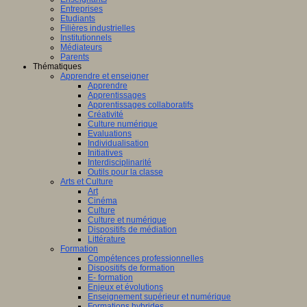
Entreprises
Etudiants
Filières industrielles
Institutionnels
Médiateurs
Parents
Thématiques
Apprendre et enseigner
Apprendre
Apprentissages
Apprentissages collaboratifs
Créativité
Culture numérique
Evaluations
Individualisation
Initiatives
Interdisciplinarité
Outils pour la classe
Arts et Culture
Art
Cinéma
Culture
Culture et numérique
Dispositifs de médiation
Littérature
Formation
Compétences professionnelles
Dispositifs de formation
E- formation
Enjeux et évolutions
Enseignement supérieur et numérique
Formations hybrides