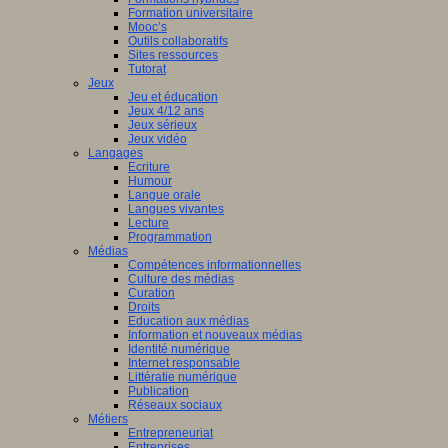
Formation universitaire
Mooc’s
Outils collaboratifs
Sites ressources
Tutorat
Jeux
Jeu et éducation
Jeux 4/12 ans
Jeux sérieux
Jeux vidéo
Langages
Ecriture
Humour
Langue orale
Langues vivantes
Lecture
Programmation
Médias
Compétences informationnelles
Culture des médias
Curation
Droits
Education aux médias
Information et nouveaux médias
Identité numérique
Internet responsable
Littératie numérique
Publication
Réseaux sociaux
Métiers
Entrepreneuriat
Entreprises