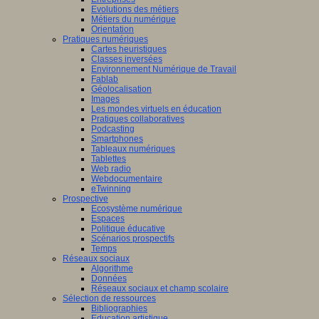
Evolutions des métiers
Métiers du numérique
Orientation
Pratiques numériques
Cartes heuristiques
Classes inversées
Environnement Numérique de Travail
Fablab
Géolocalisation
Images
Les mondes virtuels en éducation
Pratiques collaboratives
Podcasting
Smartphones
Tableaux numériques
Tablettes
Web radio
Webdocumentaire
eTwinning
Prospective
Ecosystème numérique
Espaces
Politique éducative
Scénarios prospectifs
Temps
Réseaux sociaux
Algorithme
Données
Réseaux sociaux et champ scolaire
Sélection de ressources
Bibliographies
Education artistique