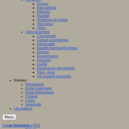
Europe
International
Régions
Ruralité
Territoires et projets
Tiers lieux
Villes
Vivre ensemble
Citoyenneté
Culture européenne
Démocratie
Egalité Hommes/Femmes
Ethique
Gouvernance
Inclusion
Laïcité
Ressources citoyenneté
Tiers - lieux
Vie scolaire et sociale
Niveaux
Périscolaire
Ecole maternelle
Ecole élémentaire
Collège
Lycée
Université
Les auteurs
Menu
S'abonner à ce flux RSS
S'informer