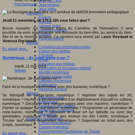
lundi, 28 octobre 2019
Jeux 4/12 ans
Fait marquant
Jeux sérieux
Jeux vidéo
Langages
Ecriture
Jeudi 21 novembre, de 17h à 18h vous faites quoi ?
Humour
Langue orale
Bonne nouvelle, sur l'espace Agora du Carrefour de l'Innovation, il sera
Langues vivantes
possible de venir expérimenter une Boussole du bien-être, au service du bien-
Lecture
être et de la réussite scolaire. Ce moment sera animé par L
aure Reynaud et
Programmation
Vanessa Duchatelle
.
Médias
Compétences informationnelles
En savoir plus...
Culture des médias
Curation
Numérique : de quoi parle-t-on ?
Droits
Education aux médias
mardi, 21 mai 2019
Information et nouveaux médias
Débats
Identité numérique
Internet responsable
Littératie numérique
Publication
Faire de la musique électronique avec des bananes, numérique ?
Réseaux sociaux
Métiers
Se fabriquer un badge-laser, numérique ? Imprimer des objets en 3D,
Entrepreneuriat
numérique ? Hacker le fonctionnement d’un établissement éducatif ou culturel,
Entreprises
numérique ? Découper des marque-pages avec une machine, numérique ?
Evolutions des métiers
Planter un potager sur son balcon, numérique ? Programmer un générateur de
Métiers du numérique
code-barres, numérique ? Découvrir le pixel art sur tablette ou avec des
Orientation
gommettes, numérique ? Broder des smileys sur des t-shirts, numérique ?
Pratiques numériques
Tricoter des circuits bizarroïdes, numérique ? Superviser un robot avec des
Cartes heuristiques
scripts, numérique ?
Classes inversées
Environnement Numérique de Travail
En savoir plus...