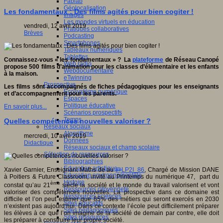
Fablab
Géolocalisation
Les fondamentaux : Des films agités pour bien cogiter !
Images
Les mondes virtuels en éducation
vendredi, 12 avril 2019
Pratiques collaboratives
Brèves
Podcasting
Smartphones
Tableaux numériques
Tablettes
Connaissez-vous « les fondamentaux » ? La
plateforme
de Réseau Canopé
Web radio
propose 500 films d’animation pour les classes d’élémentaire et les enfants
Webdocumentaire
à la maison.
eTwinning
Prospective
Les films sont accompagnés de fiches pédagogiques pour les enseignants
Ecosystème numérique
et d’accompagnement pour les parents.
Espaces
Politique éducative
En savoir plus...
Scénarios prospectifs
Temps
Quelles compétences nouvelles valoriser ?
Réseaux sociaux
Algorithme
mercredi, 10 avril 2019
Données
Didactique
Réseaux sociaux et champ scolaire
Sélection de ressources
Bibliographies
Education artistique
Xavier Garnier, Enseignant Maths de au
@
LP2I_86
, Chargé de Mission DANE
Education environnementale
à Poitiers & Future Classroom, invité au Printemps du numérique 47, part du
Histoire
ème
constat qu’au 21
siècle la société et le monde du travail valorisent et vont
Ressources citoyenneté
valoriser des compétences nouvelles. La prospective dans ce domaine est
Ressources sciences
difficile et l’on peut estimer que 85% des métiers qui seront exercés en 2030
Sites éducatifs
n’existent pas aujourd’hui. Dans ce contexte l’école peut difficilement préparer
Sites pédagogiques
les élèves à ce que l’on imagine de la société de demain par contre, elle doit
Sites ressources
les préparer à construire leur propre société.