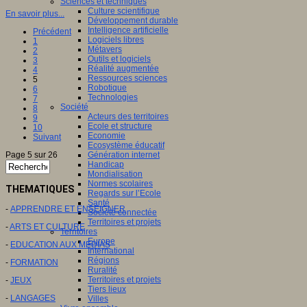
Sciences et techniques
Culture scientifique
En savoir plus...
Développement durable
Intelligence artificielle
Précédent
Logiciels libres
1
Métavers
2
Outils et logiciels
3
Réalité augmentée
4
Ressources sciences
5
Robotique
6
Technologies
7
Société
8
Acteurs des territoires
9
Ecole et structure
10
Economie
Suivant
Ecosystème éducatif
Page 5 sur 26
Génération internet
Handicap
Mondialisation
Normes scolaires
THEMATIQUES
Regards sur l’Ecole
Santé
-
APPRENDRE ET ENSEIGNER
Société connectée
Territoires et projets
-
ARTS ET CULTURE
Territoires
Europe
-
EDUCATION AUX MEDIAS
International
Régions
-
FORMATION
Ruralité
Territoires et projets
-
JEUX
Tiers lieux
-
LANGAGES
Villes