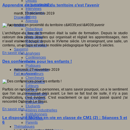
Débats
Faits marquants
Apprendre en proximité du territoire c'est l'avenir
Interviews
Reportages
mardi, 10 décembre 2019
Brèves
Dispositifs
Agenda
Innover
Didactique
Dispositifs
L’archétype du lieu de formation était la salle de formation. Depuis le
studio
Pédagogie
ratiorum
des pères Jésuites qui organisait et réglait les apprentissages, rien
Recherche
n’avait vraiment bougé depuis le XVIeme siècle. Un enseignant, une salle, un
Technologies
contenu, un groupe et voilà le modèle pédagogique figé pour 5 siècles.
Savoir(s)
En savoir plus...
Analyses
Conférences
Des conférences pour les enfants !
Outils
Pratiques
Acteurs de l'éducation
mercredi, 27 novembre 2019
Animateurs
Fait marquant
Chercheurs
Collectivités
Editeurs
Parfois on rencontre des personnes, et sans savoir pourquoi, on a le sentiment
EdTech
que l'on se connaissait déjà avant. Le lien se fait tout de suite, il n'y a pas
Encadrement
d'explication, c'est évident. C'est exactement ce qui s'est passé quand j'ai
Enseignants
rencontré Déborah Le Bloas.
Entreprises
Etudiants
En savoir plus...
Filières industrielles
Institutionnels
Le dispositif M@ths en-vie en classe de CM1 (2) : Séances 5 et
Médiateurs
6
Parents
Thématiques