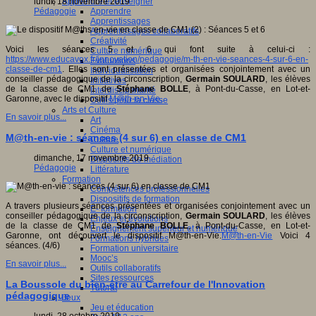
Apprendre et enseigner
lundi, 18 novembre 2019
Apprendre
Pédagogie
Apprentissages
Apprentissages collaboratifs
Créativité
Voici les séances 5 et 6 qui font suite à celui-ci :
Culture numérique
https://www.educavox.fr/innovation/pedagogie/m-th-en-vie-seances-4-sur-6-en-
Evaluations
classe-de-cm1
. Elles sont présentées et organisées conjointement avec un
Individualisation
conseiller pédagogique de la circonscription,
Germain SOULARD
, les élèves
Initiatives
de la classe de CM1 de
Stéphane BOLLE
, à Pont-du-Casse, en Lot-et-
Interdisciplinarité
Garonne, avec le dispositif
M@th-en-Vie.
Outils pour la classe
Arts et Culture
En savoir plus...
Art
Cinéma
M@th-en-vie : séances (4 sur 6) en classe de CM1
Culture
Culture et numérique
dimanche, 17 novembre 2019
Dispositifs de médiation
Pédagogie
Littérature
Formation
Compétences professionnelles
Dispositifs de formation
A travers plusieurs séances présentées et organisées conjointement avec un
E- formation
conseiller pédagogique de la circonscription,
Germain SOULARD
, les élèves
Enjeux et évolutions
de la classe de CM1 de
Stéphane BOLLE
, à Pont-du-Casse, en Lot-et-
Enseignement supérieur et numérique
Garonne, ont découvert le dispositif M@th-en-Vie.
M@th-en-Vie
Voici 4
Formations hybrides
séances. (4/6)
Formation universitaire
Mooc’s
En savoir plus...
Outils collaboratifs
Sites ressources
La Boussole du bien-être au Carrefour de l'Innovation
Tutorat
pédagogique
Jeux
Jeu et éducation