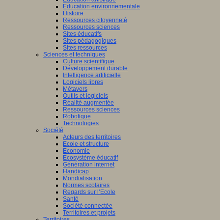
Education environnementale
Histoire
Ressources citoyenneté
Ressources sciences
Sites éducatifs
Sites pédagogiques
Sites ressources
Sciences et techniques
Culture scientifique
Développement durable
Intelligence artificielle
Logiciels libres
Métavers
Outils et logiciels
Réalité augmentée
Ressources sciences
Robotique
Technologies
Société
Acteurs des territoires
Ecole et structure
Economie
Ecosystème éducatif
Génération internet
Handicap
Mondialisation
Normes scolaires
Regards sur l’Ecole
Santé
Société connectée
Territoires et projets
Territoires