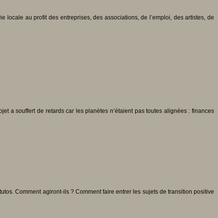
ocale au profit des entreprises, des associations, de l’emploi, des artistes, de
t a souffert de retards car les planètes n’étaient pas toutes alignées : finances
tutos. Comment agiront-ils ? Comment faire entrer les sujets de transition positive