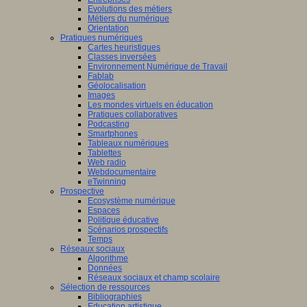
Evolutions des métiers
Métiers du numérique
Orientation
Pratiques numériques
Cartes heuristiques
Classes inversées
Environnement Numérique de Travail
Fablab
Géolocalisation
Images
Les mondes virtuels en éducation
Pratiques collaboratives
Podcasting
Smartphones
Tableaux numériques
Tablettes
Web radio
Webdocumentaire
eTwinning
Prospective
Ecosystème numérique
Espaces
Politique éducative
Scénarios prospectifs
Temps
Réseaux sociaux
Algorithme
Données
Réseaux sociaux et champ scolaire
Sélection de ressources
Bibliographies
Education artistique