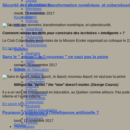
Débats
Faits marquants
Sécurité des données, transformation numérique, et cybersécuri
Interviews
Reportages
mardi, 28 novembre 2017
Brèves
Reportages
Agenda
Innover
Didactique
Dispositifs
Comment relever les défis pour construire des territoires « intelligents » ?
Pédagogie
Le Club Collectivités territoriales de la Mission Ecoter organisait un colloque 
Recherche
Technologies
En savoir plus...
Savoir(s)
Analyses
Sans le " mieux ", le " nouveau " ne vaut pas la peine
Conférences
Outils
samedi, 25 novembre 2017
Pratiques
Débats
Acteurs de l'éducation
Animateurs
Chercheurs
Collectivités
Without the “better,” the “new” doesn’t matter. (George Couros)
Editeurs
EdTech
Il y a un vent de changement en éducation, au Québec comme ailleurs. Pas juste u
Encadrement
interne et l’autre externe.
Enseignants
Entreprises
En savoir plus...
Etudiants
Filières industrielles
Pourquoi s'intéresser à l'Intelligence artificielle ?
Institutionnels
Médiateurs
lundi, 13 novembre 2017
Parents
Débats
Thématiques