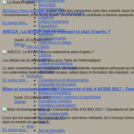
Apprendre et enseigner
Apprendre
Apprentissages
Bordeaux Place publique
a pour objet des rencontres avec des experts dans les 
Apprentissages collaboratifs
l’environnement, et de la vie locale. On m'a invité à contribuer à donner quelque
Créativité
Culture numérique
En savoir plus...
Evaluations
Individualisation
AVICCA : Le BYOD*, est-ce vraiment le plan d’après ?
Initiatives
Interdisciplinarité
mardi, 24 octobre 2017
Outils pour la classe
Brèves
Arts et Culture
Art
Cinéma
Culture
Les élèves ne se déplacent plus pour "faire de l'informatique".
Culture et numérique
Dispositifs de médiation
Le plan numérique pour l’éducation de la précédente mandature prévoyait qu’en 20
Littérature
non extensibles des collectivités locales, retard dans la formation des équipes,
Formation
Compétences professionnelles
En savoir plus...
Dispositifs de formation
E- formation
Bilan et enseignements de l’Université d’été d’ACIDD 2017 : T
Enjeux et évolutions
Enseignement supérieur et numérique
lundi, 23 octobre 2017
Formations hybrides
Débats
Formation universitaire
Mooc’s
Outils collaboratifs
Sites ressources
Ceux qui ont aujourd’hui moins de 15 ans sont deux milliards, ils n’ont pas connu 
Tutorat
dans le monde du
gaming
?
Jeux
En savoir plus...
Jeu et éducation