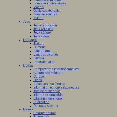
Formation universitaire
Mooc’s
Outils collaboratifs
Sites ressources
Tutorat
Jeux
Jeu et éducation
Jeux 4/12 ans
Jeux sérieux
Jeux vidéo
Langages
Ecriture
Humour
Langue orale
Langues vivantes
Lecture
Programmation
Médias
Compétences informationnelles
Culture des médias
Curation
Droits
Education aux médias
Information et nouveaux médias
Identité numérique
Internet responsable
Littératie numérique
Publication
Réseaux sociaux
Métiers
Entrepreneuriat
Entreprises