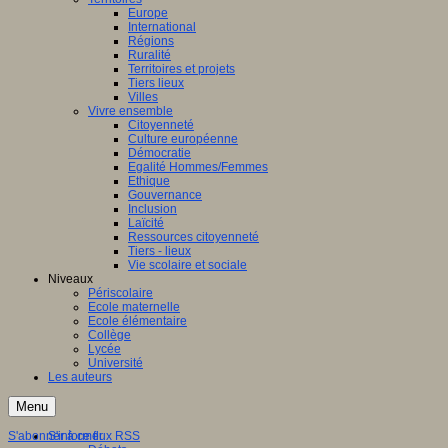
Europe
International
Régions
Ruralité
Territoires et projets
Tiers lieux
Villes
Vivre ensemble
Citoyenneté
Culture européenne
Démocratie
Egalité Hommes/Femmes
Ethique
Gouvernance
Inclusion
Laïcité
Ressources citoyenneté
Tiers - lieux
Vie scolaire et sociale
Niveaux
Périscolaire
Ecole maternelle
Ecole élémentaire
Collège
Lycée
Université
Les auteurs
Menu
S'abonner à ce flux RSS
S'informer