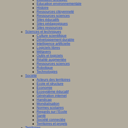
Education environnementale
Histoire
Ressources citoyenneté
Ressources sciences
Sites éducatifs
Sites pédagogiques
Sites ressources
Sciences et techniques
Culture scientifique
Développement durable
Intelligence artificielle
Logiciels libres
Métavers
Outils et logiciels
Réalité augmentée
Ressources sciences
Robotique
Technologies
Société
Acteurs des territoires
Ecole et structure
Economie
Ecosystème éducatif
Génération internet
Handicap
Mondialisation
Normes scolaires
Regards sur l’Ecole
Santé
Société connectée
Territoires et projets
Territoires