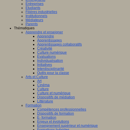
Entreprises
Etudiants
Filières industrielles
Institutionnels
Médiateurs
Parents
Thématiques
Apprendre et enseigner
Apprendre
Apprentissages
Apprentissages collaboratifs
Créativité
Culture numérique
Evaluations
Individualisation
Initiatives
Interdisciplinarité
Outils pour la classe
Arts et Culture
Art
Cinéma
Culture
Culture et numérique
Dispositifs de médiation
Littérature
Formation
Compétences professionnelles
Dispositifs de formation
E- formation
Enjeux et évolutions
Enseignement supérieur et numérique
Formations hybrides