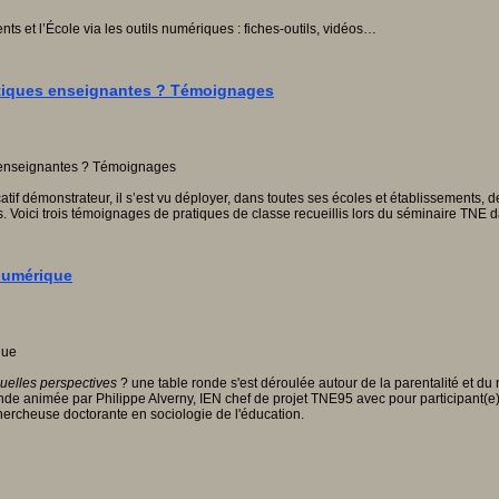
nts et l’École via les outils numériques : fiches-outils, vidéos…
ratiques enseignantes ? Témoignages
atif démonstrateur, il s’est vu déployer, dans toutes ses écoles et établissement
Voici trois témoignages de pratiques de classe recueillis lors du séminaire TNE da
 numérique
quelles perspectives
? une table ronde s'est déroulée autour de la parentalité et
onde animée par Philippe Alverny, IEN chef de projet TNE95 avec pour participant(
ercheuse doctorante en sociologie de l'éducation.