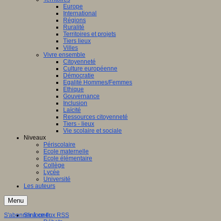
Europe
International
Régions
Ruralité
Territoires et projets
Tiers lieux
Villes
Vivre ensemble
Citoyenneté
Culture européenne
Démocratie
Egalité Hommes/Femmes
Ethique
Gouvernance
Inclusion
Laïcité
Ressources citoyenneté
Tiers - lieux
Vie scolaire et sociale
Niveaux
Périscolaire
Ecole maternelle
Ecole élémentaire
Collège
Lycée
Université
Les auteurs
Menu
S'abonner à ce flux RSS
S'informer