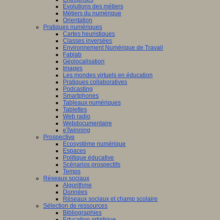
Evolutions des métiers
Métiers du numérique
Orientation
Pratiques numériques
Cartes heuristiques
Classes inversées
Environnement Numérique de Travail
Fablab
Géolocalisation
Images
Les mondes virtuels en éducation
Pratiques collaboratives
Podcasting
Smartphones
Tableaux numériques
Tablettes
Web radio
Webdocumentaire
eTwinning
Prospective
Ecosystème numérique
Espaces
Politique éducative
Scénarios prospectifs
Temps
Réseaux sociaux
Algorithme
Données
Réseaux sociaux et champ scolaire
Sélection de ressources
Bibliographies
Education artistique