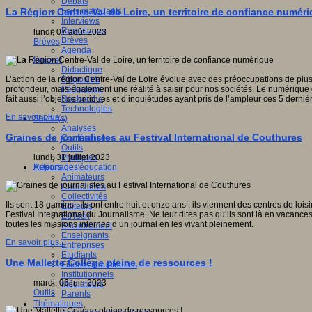
Débats
Faits marquants
La Région Centre-Val de Loire, un territoire de confiance numér
Interviews
Reportages
lundi, 07 août 2023
Brèves
Brèves
Agenda
Innover
Didactique
Dispositifs
L’action de la région Centre-Val de Loire évolue avec des préoccupations de plus 
Pédagogie
profondeur, mais également une réalité à saisir pour nos sociétés. Le numérique 
Recherche
fait aussi l’objet de critiques et d’inquiétudes ayant pris de l’ampleur ces 5 dern
Technologies
En savoir plus...
Savoir(s)
Analyses
Graines de journalistes au Festival International de Couthures
Conférences
Outils
Pratiques
lundi, 31 juillet 2023
Acteurs de l'éducation
Reportages
Animateurs
Chercheurs
Collectivités
Ils sont 18 gamins ; Ils ont entre huit et onze ans ; ils viennent des centres de lo
Editeurs
Festival International du Journalisme. Ne leur dites pas qu’ils sont là en vacances
EdTech
toutes les missions internes d’un journal en les vivant pleinement.
Encadrement
Enseignants
En savoir plus...
Entreprises
Etudiants
Une Mallette Collège pleine de ressources !
Filières industrielles
Institutionnels
mardi, 06 juin 2023
Médiateurs
Outils
Parents
Thématiques