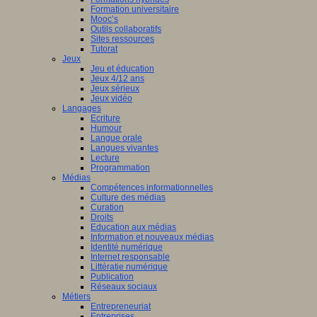
Formation universitaire
Mooc’s
Outils collaboratifs
Sites ressources
Tutorat
Jeux
Jeu et éducation
Jeux 4/12 ans
Jeux sérieux
Jeux vidéo
Langages
Ecriture
Humour
Langue orale
Langues vivantes
Lecture
Programmation
Médias
Compétences informationnelles
Culture des médias
Curation
Droits
Education aux médias
Information et nouveaux médias
Identité numérique
Internet responsable
Littératie numérique
Publication
Réseaux sociaux
Métiers
Entrepreneuriat
Entreprises