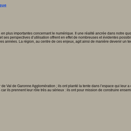
ique
en plus importantes concernant le numérique. Il une réalité ancrée dans notre quot
et ses perspectives d’utilisation offrent en effet de nombreuses et évidentes poss
ières années. La région, au centre de ces enjeux, agit ainsi de manière devenir un t
isir de Val de Garonne Agglomération ; ils ont planté la tente dans l’espace qui leur
 car ils prennent leur rôle très au sérieux : ils ont pour mission de construire ens