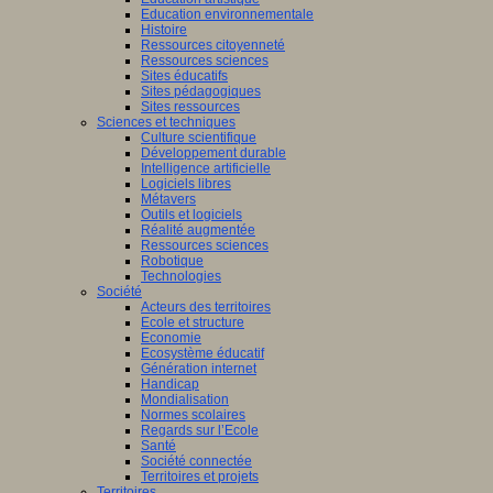
Education environnementale
Histoire
Ressources citoyenneté
Ressources sciences
Sites éducatifs
Sites pédagogiques
Sites ressources
Sciences et techniques
Culture scientifique
Développement durable
Intelligence artificielle
Logiciels libres
Métavers
Outils et logiciels
Réalité augmentée
Ressources sciences
Robotique
Technologies
Société
Acteurs des territoires
Ecole et structure
Economie
Ecosystème éducatif
Génération internet
Handicap
Mondialisation
Normes scolaires
Regards sur l’Ecole
Santé
Société connectée
Territoires et projets
Territoires