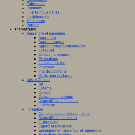
Entreprises
Etudiants
Filières industrielles
Institutionnels
Médiateurs
Parents
Thématiques
Apprendre et enseigner
Apprendre
Apprentissages
Apprentissages collaboratifs
Créativité
Culture numérique
Evaluations
Individualisation
Initiatives
Interdisciplinarité
Outils pour la classe
Arts et Culture
Art
Cinéma
Culture
Culture et numérique
Dispositifs de médiation
Littérature
Formation
Compétences professionnelles
Dispositifs de formation
E- formation
Enjeux et évolutions
Enseignement supérieur et numérique
Formations hybrides