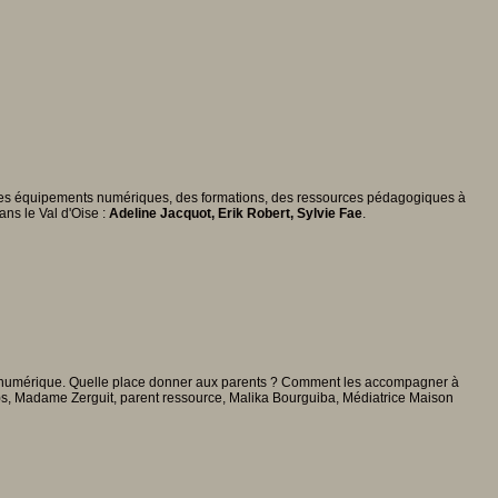
s, des équipements numériques, des formations, des ressources pédagogiques à
ns le Val d'Oise :
Adeline Jacquot, Erik Robert, Sylvie Fae
.
 du numérique. Quelle place donner aux parents ? Comment les accompagner à
e)s, Madame Zerguit, parent ressource, Malika Bourguiba, Médiatrice Maison