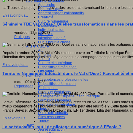
Apprendre et enseigner
Apprendre
La Trousse à projets : Pour trouver des ressources favorisant le lien entre les pare
Apprentissages
Apprentissages collaboratifs
En savoir plus...
Créativité
Culture numérique
Séminaire TBE Val d'Oise : Quelles transformations dans les p
Evaluations
Individualisation
vendredi, 12 mai 2023
Initiatives
Pratiques
Interdisciplinarité
Outils pour la classe
Arts et Culture
Art
Depuis la rentrée 2020, le Val-d’Oise met en œuvre un Territoire Numérique Éduc
Cinéma
l’intention des professeurs mais également un accompagnement pour les familles. 
Culture
Culture et numérique
En savoir plus...
Dispositifs de médiation
Littérature
Territoire Numérique Éducatif dans le Val d'Oise : Parentalité et
Formation
Compétences professionnelles
mardi, 09 mai 2023
Dispositifs de formation
Reportages
E- formation
Enjeux et évolutions
Enseignement supérieur et numérique
Formations hybrides
Lors du séminaire
"Territoires Numériques Educatifs en Val d'Oise : 3 ans après 
Formation universitaire
mieux comprendre ces nouveaux outils ? Quel peut être leur rôle ? Cette table r
Mooc’s
France Service, Bezons, Hervé Drzewinski, IEN 1er degré, Lilia Ben Hamouda, ch
Outils collaboratifs
Sites ressources
En savoir plus...
Tutorat
Jeux
La coéducation, outil de pilotage du numérique à l’Ecole ?
Jeu et éducation