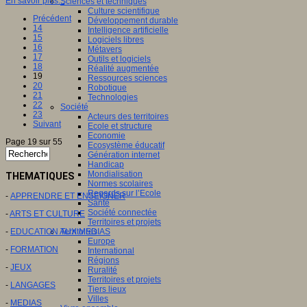
En savoir plus...
Sciences et techniques
Culture scientifique
Précédent
Développement durable
14
Intelligence artificielle
15
Logiciels libres
16
Métavers
17
Outils et logiciels
18
Réalité augmentée
19
Ressources sciences
20
Robotique
21
Technologies
22
Société
23
Acteurs des territoires
Suivant
Ecole et structure
Economie
Page 19 sur 55
Ecosystème éducatif
Génération internet
Handicap
Mondialisation
THEMATIQUES
Normes scolaires
Regards sur l’Ecole
-
APPRENDRE ET ENSEIGNER
Santé
Société connectée
-
ARTS ET CULTURE
Territoires et projets
-
EDUCATION AUX MEDIAS
Territoires
Europe
-
FORMATION
International
Régions
-
JEUX
Ruralité
Territoires et projets
-
LANGAGES
Tiers lieux
Villes
-
MEDIAS