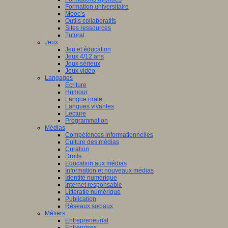
Formation universitaire
Mooc’s
Outils collaboratifs
Sites ressources
Tutorat
Jeux
Jeu et éducation
Jeux 4/12 ans
Jeux sérieux
Jeux vidéo
Langages
Ecriture
Humour
Langue orale
Langues vivantes
Lecture
Programmation
Médias
Compétences informationnelles
Culture des médias
Curation
Droits
Education aux médias
Information et nouveaux médias
Identité numérique
Internet responsable
Littératie numérique
Publication
Réseaux sociaux
Métiers
Entrepreneuriat
Entreprises