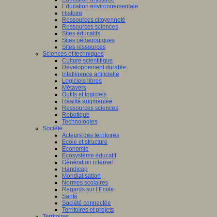
Education environnementale
Histoire
Ressources citoyenneté
Ressources sciences
Sites éducatifs
Sites pédagogiques
Sites ressources
Sciences et techniques
Culture scientifique
Développement durable
Intelligence artificielle
Logiciels libres
Métavers
Outils et logiciels
Réalité augmentée
Ressources sciences
Robotique
Technologies
Société
Acteurs des territoires
Ecole et structure
Economie
Ecosystème éducatif
Génération internet
Handicap
Mondialisation
Normes scolaires
Regards sur l’Ecole
Santé
Société connectée
Territoires et projets
Territoires