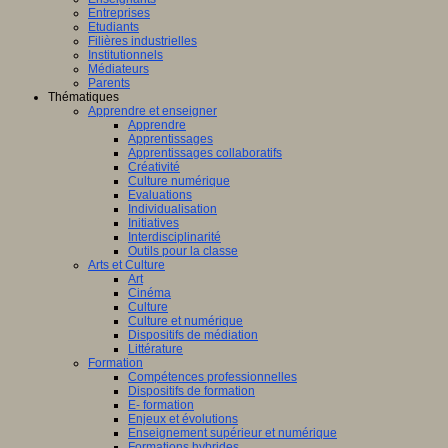
Entreprises
Etudiants
Filières industrielles
Institutionnels
Médiateurs
Parents
Thématiques
Apprendre et enseigner
Apprendre
Apprentissages
Apprentissages collaboratifs
Créativité
Culture numérique
Evaluations
Individualisation
Initiatives
Interdisciplinarité
Outils pour la classe
Arts et Culture
Art
Cinéma
Culture
Culture et numérique
Dispositifs de médiation
Littérature
Formation
Compétences professionnelles
Dispositifs de formation
E- formation
Enjeux et évolutions
Enseignement supérieur et numérique
Formations hybrides