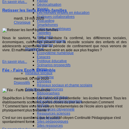
Fablab
En savoir plus...
Géolocalisation
Images
Retisser les liens écoles-familles
Les mondes virtuels en éducation
Pratiques collaboratives
mardi, 19 mai 2020
Podcasting
Chronique
Smartphones
Tableaux numériques
Tablettes
Web radio
Nous le savions, la crise sanitaire l'a confirmé, les différences sociales,
Webdocumentaire
économiques, culturelles pèsent sur la réussite scolaire des enfants et des
eTwinning
adolescents accentuées par la période de confinement que nous venons de
Prospective
vivre. Et maintenant? Comment venir en aide aux plus fragiles ?
Ecosystème numérique
Espaces
Politique éducative
En savoir plus...
Scénarios prospectifs
Temps
Fée - Faire Ecole Ensemble
Réseaux sociaux
Algorithme
mercredi, 06 mai 2020
Données
Dispositifs
Réseaux sociaux et champ scolaire
Sélection de ressources
Bibliographies
Education artistique
Stupéfaction à l'instant de l'annonce présidentielle : les écoles ferment. Tous les
Education environnementale
établissements scolaires, portes closes du jour au lendemain.Comment
Histoire
? Comment faire vivre les valeurs fondamentales de l'école alors qu'elle n'est
Ressources citoyenneté
physiquement plus présente ?
Ressources sciences
Sites éducatifs
C'est sur ces questions que le collectif citoyen Continuité Pédagogique s'est
Sites pédagogiques
spontanément formé.
Sites ressources