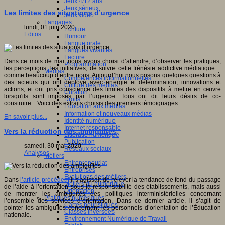
Jeux 4/12 ans
Jeux sérieux
Les limites des situations d’urgence
Jeux vidéo
Langages
lundi, 01 juin 2020
Ecriture
Editos
Humour
Langue orale
Langues vivantes
Lecture
Dans ce mois de mai, nous avons choisi d’attendre, d’observer les pratiques,
Programmation
les perceptions, les initiatives, de suivre cette frénésie addictive médiatique…
Médias
comme beaucoup d’entre nous. Aujourd’hui nous posons quelques questions à
Compétences informationnelles
des acteurs qui ont déployé avec énergie et détermination, innovations et
Culture des médias
actions, et ont pris conscience des limites des dispositifs à mettre en œuvre
Curation
lorsqu'ils sont imposés par l’urgence. Tous ont dit leurs désirs de co-
Droits
construire…Voici des extraits choisis des premiers témoignages.
Education aux médias
Information et nouveaux médias
En savoir plus...
Identité numérique
Internet responsable
Vers la réduction des ambiguïtés
Littératie numérique
Publication
samedi, 30 mai 2020
Réseaux sociaux
Analyses
Métiers
Entrepreneuriat
Entreprises
Evolutions des métiers
Dans
l’article précédent
il s’agissait de relever la tendance de fond du passage
Métiers du numérique
de l’aide à l’orientation sous la responsabilité des établissements, mais aussi
Orientation
de montrer les ambiguïtés des politiques interministérielles concernant
Pratiques numériques
l’ensemble des services d’orientation. Dans ce dernier article, il s’agit de
Cartes heuristiques
pointer les ambiguïtés concernant les personnels d’orientation de l’Éducation
Classes inversées
nationale.
Environnement Numérique de Travail