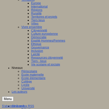
Europe
International
Régions
Ruralité
Territoires et projets
Tiers lieux
Villes
Vivre ensemble
Citoyenneté
Culture européenne
Démocratie
Egalité Hommes/Femmes
Ethique
Gouvernance
Inclusion
Laïcité
Ressources citoyenneté
Tiers - lieux
Vie scolaire et sociale
Niveaux
Périscolaire
Ecole maternelle
Ecole élémentaire
Collège
Lycée
Université
Les auteurs
Menu
S'abonner à ce flux RSS
S'informer