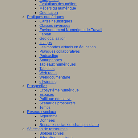
Evolutions des métiers
Métiers du numérique
Orientation
Pratiques numériques
Cartes heuristiques
Classes inversées
Environnement Numérique de Travail
Fablab
Géolocalisation
Images
Les mondes virtuels en éducation
Pratiques collaboratives
Podcasting
Smartphones
Tableaux numériques
Tablettes
Web radio
Webdocumentaire
eTwinning
Prospective
Ecosystème numérique
Espaces
Politique éducative
Scénarios prospectifs
Temps
Réseaux sociaux
Algorithme
Données
Réseaux sociaux et champ scolaire
Sélection de ressources
Bibliographies
Education artistique