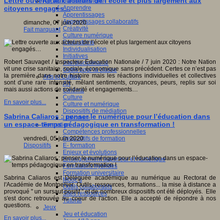
Lettre ouverte aux acteurs de l’école et plus largement aux
Apprendre et enseigner
Apprendre
citoyens engagés…
Apprentissages
Apprentissages collaboratifs
dimanche, 07 juin 2020
Créativité
Fait marquant
Culture numérique
Evaluations
Individualisation
Initiatives
Robert Sauvaget / Inspecteur Education Nationale / 7 juin 2020 : Notre Nation
Interdisciplinarité
vit une crise sanitaire, sociale, économique sans précédent. Certes ce n’est pas
Outils pour la classe
la première dans notre histoire mais les réactions individuelles et collectives
Arts et Culture
sont d’une rare intensité, mêlant sentiments, croyances, peurs, replis sur soi
Art
mais aussi actions de solidarité et engagements…
Cinéma
Culture
En savoir plus...
Culture et numérique
Dispositifs de médiation
Sabrina Caliaros : penser le numérique pour l’éducation dans
Littérature
un espace-temps pédagogique en transformation !
Formation
Compétences professionnelles
Dispositifs de formation
vendredi, 05 juin 2020
E- formation
Dispositifs
Enjeux et évolutions
Enseignement supérieur et numérique
Formations hybrides
Formation universitaire
Sabrina Caliaros est Déléguée académique au numérique au Rectorat de
Mooc’s
l'Académie de Montpellier. Outils, ressources, formations... la mise à distance a
Outils collaboratifs
provoqué " un sursaut positif " et de nombreux dispositifs ont été déployés. Elle
Sites ressources
s'est donc retrouvée au coeur de l'action. Elle a accepté de répondre à nos
Tutorat
questions.
Jeux
Jeu et éducation
En savoir plus...