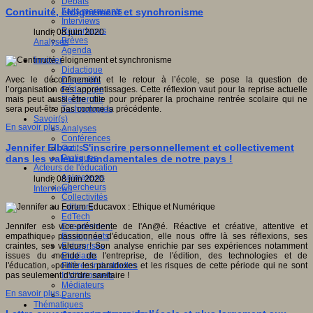
Débats
Faits marquants
Continuité, éloignement et synchronisme
Interviews
Reportages
lundi, 08 juin 2020
Brèves
Analyses
Agenda
Innover
Didactique
Dispositifs
Avec le déconfinement et le retour à l’école, se pose la question de
Pédagogie
l’organisation des apprentissages. Cette réflexion vaut pour la reprise actuelle
Recherche
mais peut aussi être utile pour préparer la prochaine rentrée scolaire qui ne
Technologies
sera peut-être pas comme la précédente.
Savoir(s)
En savoir plus...
Analyses
Conférences
Jennifer Elbaz : S'inscrire personnellement et collectivement
Outils
Pratiques
dans les valeurs fondamentales de notre pays !
Acteurs de l'éducation
Animateurs
lundi, 08 juin 2020
Chercheurs
Interviews
Collectivités
Editeurs
EdTech
Encadrement
Jennifer est vice-présidente de l'An@é. Réactive et créative, attentive et
Enseignants
empathique, passionnée d'éducation, elle nous offre là ses réflexions, ses
Entreprises
craintes, ses valeurs ! Son analyse enrichie par ses expériences notamment
Etudiants
issues du monde de l'entreprise, de l'édition, des technologies et de
Filières industrielles
l'éducation, pointe les paradoxes et les risques de cette période qui ne sont
Institutionnels
pas seulement d'ordre sanitaire !
Médiateurs
En savoir plus...
Parents
Thématiques