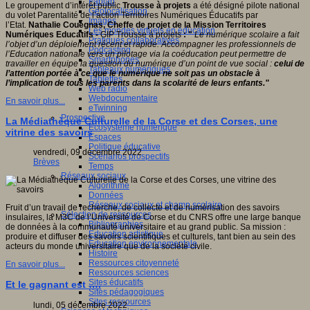
Fablab
Le groupement d’intérêt public
Trousse à projets
a été désigné pilote national
Géolocalisation
du volet Parentalité de l’action Territoires Numériques Éducatifs par
Images
l’Etat.
Nathalie Couégnas, Cheffe de projet de la Mission Territoires
Les mondes virtuels en éducation
Numériques Educatifs -
GIP Trousse à projets
: "
Le numérique scolaire a fait
Pratiques collaboratives
l’objet d’un déploiement récent et rapide. Accompagner les professionnels de
Podcasting
l’Education nationale vers un pilotage via la coéducation peut permettre de
Smartphones
travailler en équipe la question du numérique d’un point de vue social :
celui de
Tableaux numériques
l’attention portée à ce que le numérique ne soit pas un obstacle à
Tablettes
l’implication de tous les parents dans la scolarité de leurs enfants."
Web radio
Webdocumentaire
En savoir plus...
eTwinning
Prospective
La Médiathèque Culturelle de la Corse et des Corses, une
Ecosystème numérique
vitrine des savoirs
Espaces
Politique éducative
vendredi, 09 décembre 2022
Scénarios prospectifs
Brèves
Temps
Réseaux sociaux
Algorithme
Données
Réseaux sociaux et champ scolaire
Fruit d’un travail de recherche, de collecte et de numérisation des savoirs
Sélection de ressources
insulaires, la M3C de l’Université de Corse et du CNRS offre une large banque
Bibliographies
de données à la communauté universitaire et au grand public. Sa mission :
Education artistique
produire et diffuser des savoirs scientifiques et culturels, tant bien au sein des
Education environnementale
acteurs du monde universitaire que de la société civile.
Histoire
Ressources citoyenneté
En savoir plus...
Ressources sciences
Sites éducatifs
Et le gagnant est ….
Sites pédagogiques
Sites ressources
lundi, 05 décembre 2022