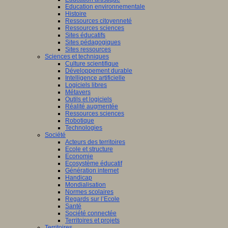
Education environnementale
Histoire
Ressources citoyenneté
Ressources sciences
Sites éducatifs
Sites pédagogiques
Sites ressources
Sciences et techniques
Culture scientifique
Développement durable
Intelligence artificielle
Logiciels libres
Métavers
Outils et logiciels
Réalité augmentée
Ressources sciences
Robotique
Technologies
Société
Acteurs des territoires
Ecole et structure
Economie
Ecosystème éducatif
Génération internet
Handicap
Mondialisation
Normes scolaires
Regards sur l’Ecole
Santé
Société connectée
Territoires et projets
Territoires