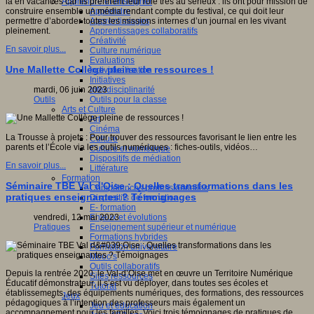
Apprendre et enseigner
là en vacances car ils prennent leur rôle très au sérieux : ils ont pour mission de
Apprendre
construire ensemble un média rendant compte du festival, ce qui doit leur
Apprentissages
permettre d’aborder toutes les missions internes d’un journal en les vivant
Apprentissages collaboratifs
pleinement.
Créativité
En savoir plus...
Culture numérique
Evaluations
Une Mallette Collège pleine de ressources !
Individualisation
Initiatives
Interdisciplinarité
mardi, 06 juin 2023
Outils pour la classe
Outils
Arts et Culture
Art
Cinéma
La Trousse à projets : Pour trouver des ressources favorisant le lien entre les
Culture
parents et l’École via les outils numériques : fiches-outils, vidéos…
Culture et numérique
Dispositifs de médiation
En savoir plus...
Littérature
Formation
Séminaire TBE Val d'Oise : Quelles transformations dans les
Compétences professionnelles
pratiques enseignantes ? Témoignages
Dispositifs de formation
E- formation
Enjeux et évolutions
vendredi, 12 mai 2023
Enseignement supérieur et numérique
Pratiques
Formations hybrides
Formation universitaire
Mooc’s
Outils collaboratifs
Depuis la rentrée 2020, le Val-d’Oise met en œuvre un Territoire Numérique
Sites ressources
Éducatif démonstrateur, il s’est vu déployer, dans toutes ses écoles et
Tutorat
établissements, des équipements numériques, des formations, des ressources
Jeux
pédagogiques à l’intention des professeurs mais également un
Jeu et éducation
accompagnement pour les familles. Voici trois témoignages de pratiques de