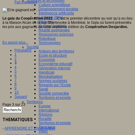
Sciences et techniques
Fait marquant
Culture scientifique
Développement durable
Intelligence artificielle
Logiciels libres
Le gala du Coopérathon 2022
…C’est le premier décembre au soir qu’a eu lieu
Métavers
à la Maison Alcan de la rue Sherbrooke à Montréal, le Gala où furent présentés
Outils et logiciels
les prix aux gagnants de cette septième édition du
Coopérathon Desjardins.
Réalité augmentée
Ressources sciences
Robotique
En savoir plus...
Technologies
Société
Précédent
Acteurs des territoires
1
Ecole et structure
2
Economie
3
Ecosystème éducatif
4
Génération internet
5
Handicap
6
Mondialisation
7
Normes scolaires
8
Regards sur l’Ecole
9
Santé
10
Société connectée
Suivant
Territoires et projets
Territoires
Page 3 sur 23
Europe
International
Régions
Ruralité
THEMATIQUES
Territoires et projets
Tiers lieux
-
APPRENDRE ET ENSEIGNER
Villes