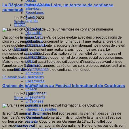
Débats
Faits marquants
La Région Centre-Val de Loire, un territoire de confiance
Interviews
numérique
Reportages
Brèves
lundi, 07 août 2023
Agenda
Brèves
Innover
Didactique
Dispositifs
Pédagogie
L’action de la région Centre-Val de Loire évolue avec des préoccupations de
Recherche
plus en plus importantes concernant le numérique. Il une réalité ancrée dans
Technologies
notre quotidien, traversant toute la société et transformant nos modes de vie en
Savoir(s)
profondeur, mais également une réalité à saisir pour nos sociétés. Le
Analyses
numérique et ses perspectives d’utilisation offrent en effet de nombreuses et
Conférences
évidentes possibilités de développement et de progrès social et économique.
Outils
Mais le numérique fait aussi l’objet de critiques et d’inquiétudes ayant pris de
Pratiques
l’ampleur ces 5 dernières années. La région, au centre de ces enjeux, agit ainsi
Acteurs de l'éducation
de manière devenir un territoire de confiance numérique.
Animateurs
Chercheurs
En savoir plus...
Collectivités
Editeurs
Graines de journalistes au Festival International de Couthures
EdTech
Encadrement
lundi, 31 juillet 2023
Enseignants
Reportages
Entreprises
Etudiants
Filières industrielles
Institutionnels
Ils sont 18 gamins ; Ils ont entre huit et onze ans ; ils viennent des centres de
Médiateurs
loisir de Val de Garonne Agglomération ; ils ont planté la tente dans l’espace
Parents
qui leur a été réservé à Couthures sur Garonne du 13 au 16 juillet pour
Thématiques
participer au Festival International du Journalisme. Ne leur dites pas qu’ils sont