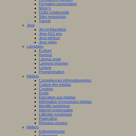
Formation universitaire
Mooc’s
Outils collaboratifs
Sites ressources
Tutorat
Jeux
Jeu et éducation
Jeux 4/12 ans
Jeux sérieux
Jeux vidéo
Langages
Ecriture
Humour
Langue orale
Langues vivantes
Lecture
Programmation
Médias
Compétences informationnelles
Culture des médias
Curation
Droits
Education aux médias
Information et nouveaux médias
Identité numérique
Internet responsable
Littératie numérique
Publication
Réseaux sociaux
Métiers
Entrepreneuriat
Entreprises