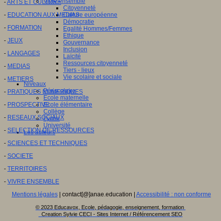
Vivre ensemble
-
ARTS ET CULTURE
Citoyenneté
-
EDUCATION AUX MEDIAS
Culture européenne
Démocratie
-
FORMATION
Egalité Hommes/Femmes
Ethique
-
JEUX
Gouvernance
Inclusion
-
LANGAGES
Laïcité
Ressources citoyenneté
-
MEDIAS
Tiers - lieux
Vie scolaire et sociale
-
METIERS
Niveaux
Périscolaire
-
PRATIQUES NUMERIQUES
Ecole maternelle
-
PROSPECTIVE
Ecole élémentaire
Collège
-
RESEAUX SOCIAUX
Lycée
Université
-
SELECTION DE RESSOURCES
Les auteurs
-
SCIENCES ET TECHNIQUES
-
SOCIETE
-
TERRITOIRES
-
VIVRE ENSEMBLE
Mentions légales
| contact[@]anae.education |
Accessibilité : non conforme
© 2023 Educavox, Ecole, pédagogie, enseignement, formation
Creation Sylvie CECI - Sites Internet / Référencement SEO