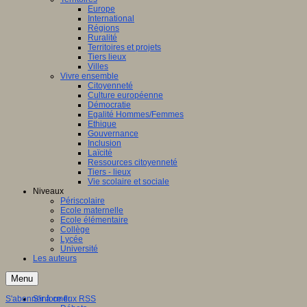
Europe
International
Régions
Ruralité
Territoires et projets
Tiers lieux
Villes
Vivre ensemble
Citoyenneté
Culture européenne
Démocratie
Egalité Hommes/Femmes
Ethique
Gouvernance
Inclusion
Laïcité
Ressources citoyenneté
Tiers - lieux
Vie scolaire et sociale
Niveaux
Périscolaire
Ecole maternelle
Ecole élémentaire
Collège
Lycée
Université
Les auteurs
Menu
S'abonner à ce flux RSS
S'informer