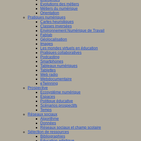
Evolutions des métiers
Métiers du numérique
Orientation
Pratiques numériques
Cartes heuristiques
Classes inversées
Environnement Numérique de Travail
Fablab
Géolocalisation
Images
Les mondes virtuels en éducation
Pratiques collaboratives
Podcasting
Smartphones
Tableaux numériques
Tablettes
Web radio
Webdocumentaire
eTwinning
Prospective
Ecosystème numérique
Espaces
Politique éducative
Scénarios prospectifs
Temps
Réseaux sociaux
Algorithme
Données
Réseaux sociaux et champ scolaire
Sélection de ressources
Bibliographies
Education artistique