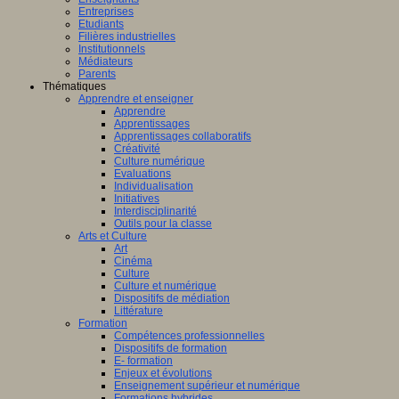
Entreprises
Etudiants
Filières industrielles
Institutionnels
Médiateurs
Parents
Thématiques
Apprendre et enseigner
Apprendre
Apprentissages
Apprentissages collaboratifs
Créativité
Culture numérique
Evaluations
Individualisation
Initiatives
Interdisciplinarité
Outils pour la classe
Arts et Culture
Art
Cinéma
Culture
Culture et numérique
Dispositifs de médiation
Littérature
Formation
Compétences professionnelles
Dispositifs de formation
E- formation
Enjeux et évolutions
Enseignement supérieur et numérique
Formations hybrides