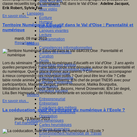
Jeux 4/12 ans
classe recueillis lors du séminaire TNE dans le Val d'Oise :
Adeline Jacquot,
Jeux sérieux
Erik Robert, Sylvie Fae
.
Jeux vidéo
Langages
En savoir plus...
Ecriture
Humour
Territoire Numérique Éducatif dans le Val d'Oise : Parentalité et
Langue orale
numérique
Langues vivantes
Lecture
mardi, 09 mai 2023
Programmation
Reportages
Médias
Compétences informationnelles
Culture des médias
Curation
Droits
Lors du séminaire
"Territoires Numériques Educatifs en Val d'Oise : 3 ans après
Education aux médias
quelles perspectives
? une table ronde s'est déroulée autour de la parentalité et
Information et nouveaux médias
du numérique. Quelle place donner aux parents ? Comment les accompagner
Identité numérique
à mieux comprendre ces nouveaux outils ? Quel peut être leur rôle ? Cette
Internet responsable
table ronde animée par Philippe Alverny, IEN chef de projet TNE95 avec pour
Littératie numérique
participant(e)s, Madame Zerguit, parent ressource, Malika Bourguiba,
Publication
Médiatrice Maison France Service, Bezons, Hervé Drzewinski, IEN 1er degré,
Réseaux sociaux
Lilia Ben Hamouda, chercheuse doctorante en sociologie de l'éducation.
Métiers
Entrepreneuriat
En savoir plus...
Entreprises
Evolutions des métiers
La coéducation, outil de pilotage du numérique à l’Ecole ?
Métiers du numérique
Orientation
jeudi, 23 février 2023
Pratiques numériques
Fait marquant
Cartes heuristiques
Classes inversées
Environnement Numérique de Travail