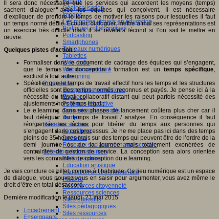
Fablab
Il sera donc nécessaire que les services qui accordent les moyens (temps)
Géolocalisation
sachent dialoguer avec les équipes qui conçoivent. Il est nécessaire
Images
d’expliquer, de prendre le temps de motiver les raisons pour lesquelles il faut
Les mondes virtuels en éducation
un temps normé dédié. Écouter, dialoguer, mettre à mal ses représentations est
Pratiques collaboratives
un exercice très difficile mais il se révélera fécond si l’on sait le mettre en
Podcasting
œuvre.
Smartphones
Tableaux numériques
Quelques pistes d’action :
Tablettes
Formaliser dans le document de cadrage des équipes qui s’engagent,
Web radio
que le temps de conception / formation est un
temps spécifique
,
Webdocumentaire
exclusif à tout autre ;
eTwinning
Spécifier que le temps de travail effectif hors les temps et les structures
Prospective
officielles sont des temps normés, reconnus et payés. Je pense ici à la
Ecosystème numérique
nécessité du travail collaboratif distant qui peut parfois nécessité des
Espaces
ajustements hors temps légal ;
Politique éducative
Le e.learning dans ses phases de lancement coûtera plus cher car il
Scénarios prospectifs
faut déléguer du temps de travail / analyse. En conséquence il faut
Temps
réorganiser les tâches pour libérer du temps aux personnes qui
Réseaux sociaux
s’engagent dans ces processus. Je ne me place pas ici dans des temps
Algorithme
pleins de 35 heures mais sur des temps qui peuvent être de l’ordre de la
Données
demi journée ou de la journée mais totalement exonérées de
Réseaux sociaux et champ scolaire
contraintes de gestion de service. La conception sera alors orientée
Sélection de ressources
vers les contraintes de conception du e.learning.
Bibliographies
Education artistique
Je vais conclure ce billet, comme à l’habitude. Ce lieu numérique est un espace
Education environnementale
de dialogue, vous pouvez vous en saisir pour argumenter, vous avez même le
Histoire
droit d’être en total désaccord.
Ressources citoyenneté
Ressources sciences
Dernière modification le jeudi, 21 mai 2015
Sites éducatifs
Sites pédagogiques
Encadrement
,
Sites ressources
Enseignants
,