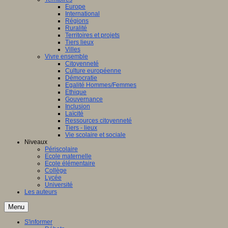
Europe
International
Régions
Ruralité
Territoires et projets
Tiers lieux
Villes
Vivre ensemble
Citoyenneté
Culture européenne
Démocratie
Egalité Hommes/Femmes
Ethique
Gouvernance
Inclusion
Laïcité
Ressources citoyenneté
Tiers - lieux
Vie scolaire et sociale
Niveaux
Périscolaire
Ecole maternelle
Ecole élémentaire
Collège
Lycée
Université
Les auteurs
Menu
S'informer