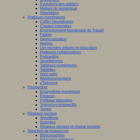
Evolutions des métiers
Métiers du numérique
Orientation
Pratiques numériques
Cartes heuristiques
Classes inversées
Environnement Numérique de Travail
Fablab
Géolocalisation
Images
Les mondes virtuels en éducation
Pratiques collaboratives
Podcasting
Smartphones
Tableaux numériques
Tablettes
Web radio
Webdocumentaire
eTwinning
Prospective
Ecosystème numérique
Espaces
Politique éducative
Scénarios prospectifs
Temps
Réseaux sociaux
Algorithme
Données
Réseaux sociaux et champ scolaire
Sélection de ressources
Bibliographies
Education artistique