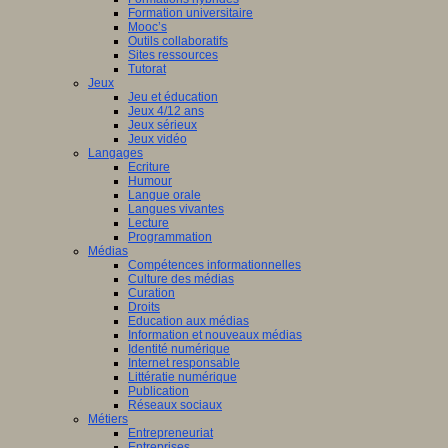
Formation universitaire
Mooc’s
Outils collaboratifs
Sites ressources
Tutorat
Jeux
Jeu et éducation
Jeux 4/12 ans
Jeux sérieux
Jeux vidéo
Langages
Ecriture
Humour
Langue orale
Langues vivantes
Lecture
Programmation
Médias
Compétences informationnelles
Culture des médias
Curation
Droits
Education aux médias
Information et nouveaux médias
Identité numérique
Internet responsable
Littératie numérique
Publication
Réseaux sociaux
Métiers
Entrepreneuriat
Entreprises