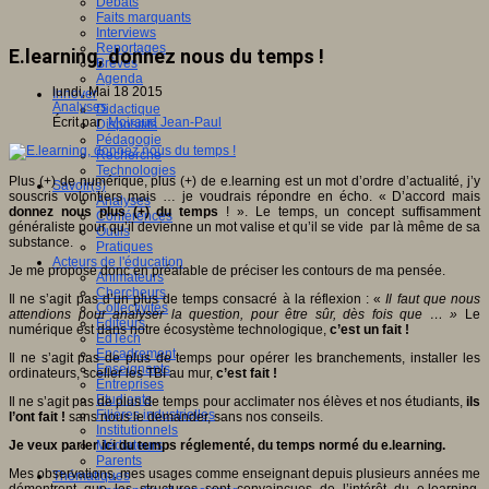
Débats
Faits marquants
Interviews
Reportages
E.learning, donnez nous du temps !
Brèves
Agenda
lundi, Mai 18 2015
Innover
Analyses
Didactique
Écrit par
Moiraud Jean-Paul
Dispositifs
Pédagogie
Recherche
Technologies
Plus (+) de numérique, plus (+) de e.learning est un mot d’ordre d’actualité, j’y
Savoir(s)
souscris volontiers mais … je voudrais répondre en écho. « D’accord mais
Analyses
donnez nous plus (+) du temps
! ». Le temps, un concept suffisamment
Conférences
généraliste pour qu’il devienne un mot valise et qu’il se vide par là même de sa
Outils
substance.
Pratiques
Acteurs de l'éducation
Je me propose donc en préalable de préciser les contours de ma pensée.
Animateurs
Chercheurs
Il ne s’agit pas d’un plus de temps consacré à la réflexion : «
Il faut que nous
Collectivités
attendions pour analyser la question, pour être sûr, dès fois que … »
Le
Editeurs
numérique est dans notre écosystème technologique,
c’est un fait !
EdTech
Encadrement
Il ne s’agit pas de plus de temps pour opérer les branchements, installer les
Enseignants
ordinateurs, sceller les TBI au mur,
c’est fait !
Entreprises
Etudiants
Il ne s’agit pas de plus de temps pour acclimater nos élèves et nos étudiants,
ils
Filières industrielles
l’ont fait !
sans nous le demander, sans nos conseils.
Institutionnels
Je veux parler ici du temps réglementé, du temps normé du e.learning.
Médiateurs
Parents
Mes observations, mes usages comme enseignant depuis plusieurs années me
Thématiques
démontrent que les structures sont convaincues de l’intérêt du e.learning.