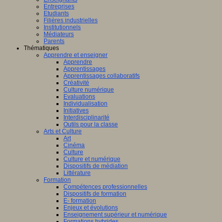
Entreprises
Etudiants
Filières industrielles
Institutionnels
Médiateurs
Parents
Thématiques
Apprendre et enseigner
Apprendre
Apprentissages
Apprentissages collaboratifs
Créativité
Culture numérique
Evaluations
Individualisation
Initiatives
Interdisciplinarité
Outils pour la classe
Arts et Culture
Art
Cinéma
Culture
Culture et numérique
Dispositifs de médiation
Littérature
Formation
Compétences professionnelles
Dispositifs de formation
E- formation
Enjeux et évolutions
Enseignement supérieur et numérique
Formations hybrides