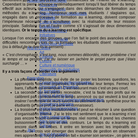
Apprendre et enseigner
Cependant la pierre achoppe systématiquement lorsqu’il faut libérer du temps
Apprendre
effectif aux acteurs qui s’engagent dans des démarches de formation aux
Apprentissages
méthodes du e.learning. Nombreux sont mes étudiants / stagiaires qui,
Apprentissages collaboratifs
engagés dans un processus de formation au e.learning, doivent composer
Créativité
l’impérieuse nécessité de s’acculturer avec la réalisation de leur mission
Culture numérique
principale. Satisfaire l’un et l’autre comme s’il s’agissait de deux dimensions
Evaluations
identiques.
Or le temps du e.learning est spécifique
.
Individualisation
Initiatives
Lorsque l’on encadre des groupes, que l’on fait le point des avancées et des
Interdisciplinarité
difficultés rencontrées lors de la formation les étudiants disent massivement
Outils pour la classe
(ou à défaut de le dire ils le pensent) :
Arts et Culture
Art
«
C’est chronophage, c’est long, nous sommes débordés, notre problème c’est
Cinéma
le temps et sa gestion, j’ai du laisser en jachère le projet parce que j’étais
Culture
surchargé
… »
Culture et numérique
Dispositifs de médiation
Il y a trois façons d’aborder ces arguments :
Littérature
Formation
La première simpliste, qui évite de se poser les bonnes questions, les
Compétences professionnelles
apprenants sont mal organisés, ils gèrent mal leur temps. Fermez les
Dispositifs de formation
bans, l’affaire est entendue ! C’est rassurant mais c’est un peu court.
E- formation
La seconde, qui est parfois recevable, c’est la faute des profs qui ne
Enjeux et évolutions
calibrent pas correctement le temps annoncé ou qui veulent à tout prix
Enseignement supérieur et numérique
insérer l’ensemble de leurs savoirs au détriment de la synthèse pour les
Formations hybrides
étudiants (je suis prof, je parle en connaisseur).
Formation universitaire
La troisième est plus institutionnelle et peut se résumer à une question
Mooc’s
d’organisation interne. J’ai le très net sentiment que le e.learning n’est
Outils collaboratifs
pas encore inscrit comme un temps réel normé, il prend les chemins
Sites ressources
buissonniers des tours et des contours. Le temps du e.learning est
Tutorat
encore dans les limbes. Il entre en tension avec les impératifs de
Jeux
service. Je crois voir émerger des invariants de gestion en observant
Jeu et éducation
mes apprenants. Tout d’abord on fait «
tourner son service
« , on gère les