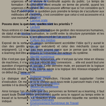
Jeux 4/12 ans
urgences et on assure la continuité auprès du public. Le temps de
Jeux sérieux
formation / acculturation vient ensuite en terme de priorité, quand les
Jeux vidéo
urgences s’éloignent. Je crois pouvoir affirmer que si l’on considère qu’il
Langages
faut d’abord gérer le quotidien puis prendre le temps de s’acculturer aux
Ecriture
méthodes du e.learning, c’est considérer que celui-ci est accessoire et à
Humour
une moindre valeur.
Langue orale
Langues vivantes
Posons donc la question, quelles sont les priorités ?
Lecture
Nous entrons ici dans une problématique de gestion des ressources humaines,
Programmation
de statut et de contractualisation, le conflit entre la structure pyramidale et les
Médias
modes transversaux, le lent glissement de l’un vers l’autre
Compétences informationnelles
Culture des médias
Exposé de la sorte mes propos sembleraient accréditer l’idée qu’il y aurait le
Curation
clan des gentils (ceux qui exécutent) et celui des méchants (ceux qui
Droits
enjoignent). Là n’est pas mon propos parce que je pense que la méthode
Education aux médias
e.learning doit être expliquée à l’ensemble des acteurs du système.
Information et nouveaux médias
Identité numérique
Elle n’est pas que dépôts de ressources, elle n’est pas qu’une mise en réseau
Internet responsable
de machines, il n’est pas que vélocité des connexions … elle est avant tout une
Littératie numérique
question d’organisation sociale. Cette dernière mute, en passant de la logique
Publication
industrielle née à la fin du 19ème siècle à la logique des réseaux engagée en
Réseaux sociaux
ce début du 21ème siècle.
Métiers
Entrepreneuriat
Le dialogue doit remplacer l’injonction, l’écoute doit supplanter l’ordre
Entreprises
d’exécution. On mesure ici le chemin qu’il nous reste à parcourir mais c’est, me
Evolutions des métiers
semble t-il la direction qu’il faut prendre.
Métiers du numérique
Orientation
Ainsi lorsque l’on souhaite que des personnes se forment au e.learning, il faut
Pratiques numériques
avant toute chose définir précisément quelle sera le rapport au temps entre le
Cartes heuristiques
travail et la formation. La rédaction d’une convention bipartite me semble tout
Classes inversées
indiqué.
Environnement Numérique de Travail