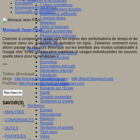
Sciences et techniques
Formation
,
Culture scientifique
Enseignement supérieur
,
Développement durable
Dispositifs de formation
,
Intelligence artificielle
Logiciels libres
Métavers
Outils et logiciels
Moiraud Jean-Paul
Réalité augmentée
Ressources sciences
Cherche à comprendre quels sont les enjeux des perturbations du temps et de
Robotique
l'espace dans les dispositifs de formation en ligne. J'observe comment nous
Technologies
allons passer du discours théorique sur les bienfaits des modes collaboratifs à
Société
l'usage réel. Entre collaboration sublimée et usages individualistes de pouvoir,
Acteurs des territoires
quelle place pour le numérique ?
Ecole et structure
Economie
***
Ecosystème éducatif
Génération internet
Twitter @moiraud
Handicap
blogs
-
http://moiraudjp.wordpress.com
http://tutvirt.blogspot.com
Mondialisation
Portfolio
http://jean-paul.moiraud.wataycan.com
Normes scolaires
Regards sur l’Ecole
Santé
Société connectée
Territoires et projets
SAVOIR(S)
Territoires
Europe
-
ANALYSES
International
Régions
-
CONFERENCES
Ruralité
Territoires et projets
-
OUTILS
Tiers lieux
-
PRATIQUES
Villes