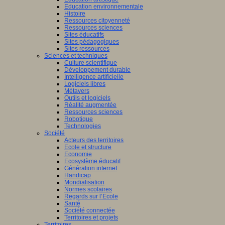
Education environnementale
Histoire
Ressources citoyenneté
Ressources sciences
Sites éducatifs
Sites pédagogiques
Sites ressources
Sciences et techniques
Culture scientifique
Développement durable
Intelligence artificielle
Logiciels libres
Métavers
Outils et logiciels
Réalité augmentée
Ressources sciences
Robotique
Technologies
Société
Acteurs des territoires
Ecole et structure
Economie
Ecosystème éducatif
Génération internet
Handicap
Mondialisation
Normes scolaires
Regards sur l’Ecole
Santé
Société connectée
Territoires et projets
Territoires